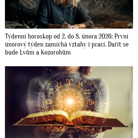
Týdenní horoskop od 2. do 8. února 2026: První
únorový týden zamíchá vztahy i prací. Dařit se
bude Lvům a Kozorohům