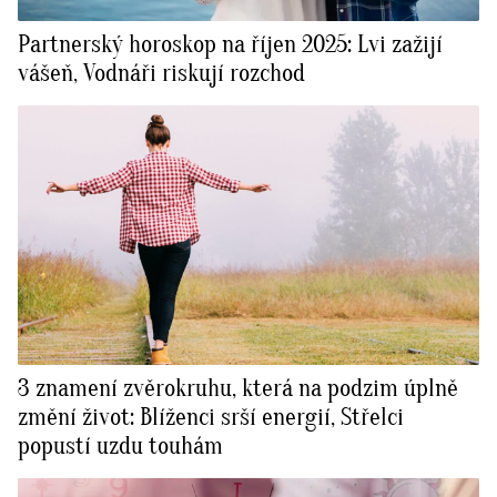
Partnerský horoskop na říjen 2025: Lvi zažijí
vášeň, Vodnáři riskují rozchod
3 znamení zvěrokruhu, která na podzim úplně
změní život: Blíženci srší energií, Střelci
popustí uzdu touhám