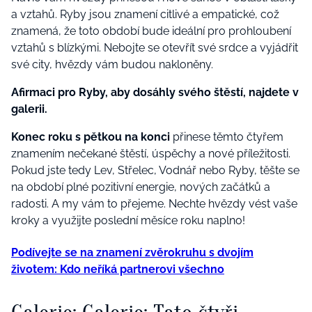
a vztahů. Ryby jsou znamení citlivé a empatické, což
znamená, že toto období bude ideální pro prohloubení
vztahů s blízkými. Nebojte se otevřít své srdce a vyjádřit
své city, hvězdy vám budou nakloněny.
Afirmaci pro Ryby, aby dosáhly svého štěstí, najdete v
galerii.
Konec roku s pětkou na konci
přinese těmto čtyřem
znamením nečekané štěstí, úspěchy a nové příležitosti.
Pokud jste tedy Lev, Střelec, Vodnář nebo Ryby, těšte se
na období plné pozitivní energie, nových začátků a
radosti. A my vám to přejeme. Nechte hvězdy vést vaše
kroky a využijte poslední měsíce roku naplno!
Podívejte se na znamení zvěrokruhu s dvojím
životem: Kdo neříká partnerovi všechno