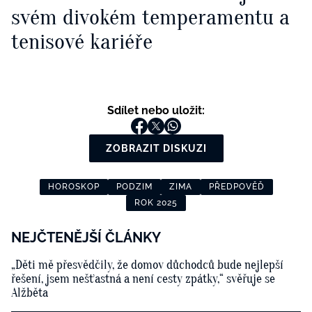
svém divokém temperamentu a
tenisové kariéře
Sdílet nebo uložit:
ZOBRAZIT DISKUZI
HOROSKOP
PODZIM
ZIMA
PŘEDPOVĚĎ
ROK 2025
NEJČTENĚJŠÍ ČLÁNKY
„Děti mě přesvědčily, že domov důchodců bude nejlepší
řešení, jsem nešťastná a není cesty zpátky,“ svěřuje se
Alžběta