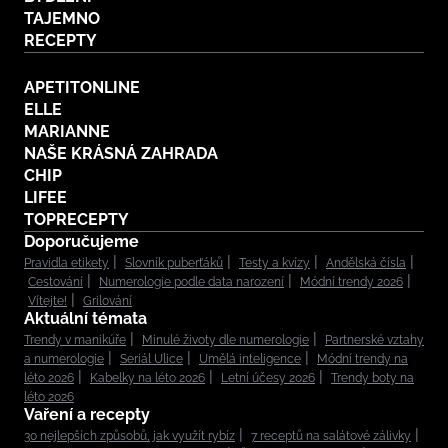
TAJEMNO
RECEPTY
APETITONLINE
ELLE
MARIANNE
NAŠE KRÁSNÁ ZAHRADA
CHIP
LIFEE
TOPRECEPTY
Doporučujeme
Pravidla etikety
Slovník puberťáků
Testy a kvízy
Andělská čísla
Cestování
Numerologie podle data narození
Módní trendy 2026
Vítejte!
Grilování
Aktuální témata
Trendy v manikúře
Minulé životy dle numerologie
Partnerské vztahy
a numerologie
Seriál Ulice
Umělá inteligence
Módní trendy na
léto 2026
Kabelky na léto 2026
Letní účesy 2026
Trendy boty na
léto 2026
Vaření a recepty
30 nejlepších způsobů, jak využít rybíz
7 receptů na salátové zálivky