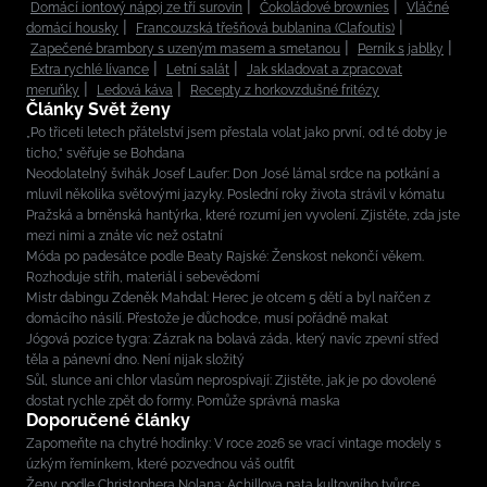
Domácí iontový nápoj ze tří surovin
Čokoládové brownies
Vláčné
domácí housky
Francouzská třešňová bublanina (Clafoutis)
Zapečené brambory s uzeným masem a smetanou
Perník s jablky
Extra rychlé lívance
Letní salát
Jak skladovat a zpracovat
meruňky
Ledová káva
Recepty z horkovzdušné fritézy
Články Svět ženy
„Po třiceti letech přátelství jsem přestala volat jako první, od té doby je
ticho,“ svěřuje se Bohdana
Neodolatelný švihák Josef Laufer: Don José lámal srdce na potkání a
mluvil několika světovými jazyky. Poslední roky života strávil v kómatu
Pražská a brněnská hantýrka, které rozumí jen vyvolení. Zjistěte, zda jste
mezi nimi a znáte víc než ostatní
Móda po padesátce podle Beaty Rajské: Ženskost nekončí věkem.
Rozhoduje střih, materiál i sebevědomí
Mistr dabingu Zdeněk Mahdal: Herec je otcem 5 dětí a byl nařčen z
domácího násilí. Přestože je důchodce, musí pořádně makat
Jógová pozice tygra: Zázrak na bolavá záda, který navíc zpevní střed
těla a pánevní dno. Není nijak složitý
Sůl, slunce ani chlor vlasům neprospívají: Zjistěte, jak je po dovolené
dostat rychle zpět do formy. Pomůže správná maska
Doporučené články
Zapomeňte na chytré hodinky: V roce 2026 se vrací vintage modely s
úzkým řemínkem, které pozvednou váš outfit
Ženy podle Christophera Nolana: Achillova pata kultovního tvůrce