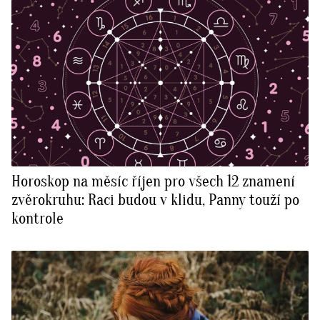
Horoskop na měsíc říjen pro všech 12 znamení
zvěrokruhu: Raci budou v klidu, Panny touží po
kontrole