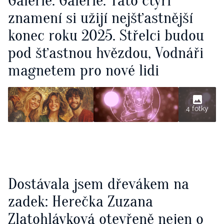
Galerie: Galerie: Tato čtyři
znamení si užijí nejšťastnější
konec roku 2025. Střelci budou
pod šťastnou hvězdou, Vodnáři
magnetem pro nové lidi
4 fotky
Dostávala jsem dřevákem na
zadek: Herečka Zuzana
Zlatohlávková otevřeně nejen o