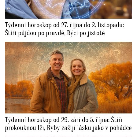
Týdenní horoskop od 27. října do 2. listopadu:
Štíři půjdou po pravdě, Býci po jistotě
Týdenní horoskop od 29. září do 5. října: Štíři
prokouknou lži, Ryby zažijí lásku jako v pohádce