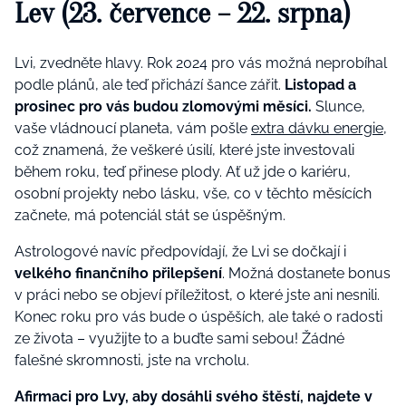
Lev (23. července – 22. srpna)
Lvi, zvedněte hlavy. Rok 2024 pro vás možná neprobíhal
podle plánů, ale teď přichází šance zářit.
Listopad a
prosinec pro vás budou zlomovými měsíci.
Slunce,
vaše vládnoucí planeta, vám pošle
extra dávku energie
,
což znamená, že veškeré úsilí, které jste investovali
během roku, teď přinese plody. Ať už jde o kariéru,
osobní projekty nebo lásku, vše, co v těchto měsících
začnete, má potenciál stát se úspěšným.
Astrologové navíc předpovídají, že Lvi se dočkají i
velkého finančního přilepšení​
. Možná dostanete bonus
v práci nebo se objeví příležitost, o které jste ani nesnili.
Konec roku pro vás bude o úspěších, ale také o radosti
ze života – využijte to a buďte sami sebou! Žádné
falešné skromnosti, jste na vrcholu.
Afirmaci pro Lvy, aby dosáhli svého štěstí, najdete v