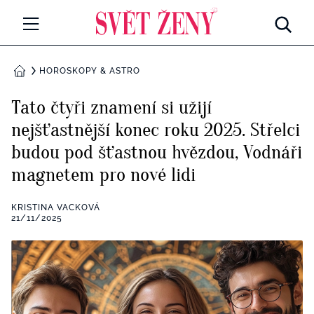
Svetzeny.cz
MÓDA A KRÁSA
HOROSKOPY & ASTRO
DOMŮ
CELEBRITY
Tato čtyři znamení si užijí
Všechny kategorie
nejšťastnější konec roku 2025. Střelci
RETROHUBKY
budou pod šťastnou hvězdou, Vodnáři
Rozhovory
PSYCHOLOGIE
magnetem pro nové lidi
Všechny kategorie
ZDRAVÍ
KRISTINA VACKOVÁ
21/11/2025
Seberozvoj
Všechny kategorie
ZÁBAVA
Životní styl
Všechny kategorie
BYDLENÍ
Testy a kvízy
Všechny kategorie