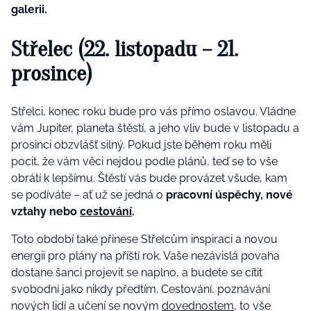
galerii.
Střelec (22. listopadu – 21.
prosince)
Střelci, konec roku bude pro vás přímo oslavou. Vládne
vám Jupiter, planeta štěstí, a jeho vliv bude v listopadu a
prosinci obzvlášť silný. Pokud jste během roku měli
pocit, že vám věci nejdou podle plánů, teď se to vše
obrátí k lepšímu. Štěstí vás bude provázet všude, kam
se podíváte – ať už se jedná o
pracovní úspěchy, nové
vztahy nebo
cestování
.
Toto období také přinese Střelcům inspiraci a novou
energii pro plány na příští rok​. Vaše nezávislá povaha
dostane šanci projevit se naplno, a budete se cítit
svobodní jako nikdy předtím. Cestování, poznávání
nových lidí a učení se novým
dovednostem
, to vše