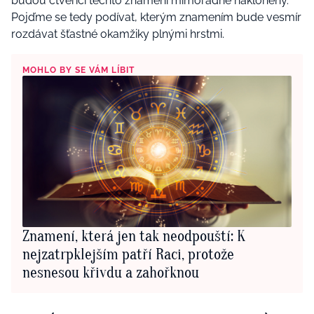
budou čtveřici těchto znamení mimořádně nakloněny.
Pojďme se tedy podívat, kterým znamením bude vesmír
rozdávat šťastné okamžiky plnými hrstmi.
MOHLO BY SE VÁM LÍBIT
Znamení, která jen tak neodpouští: K
nejzatrpklejším patří Raci, protože
nesnesou křivdu a zahořknou