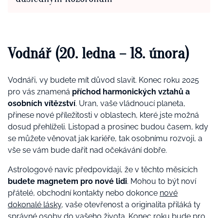
Vodnář (20. ledna – 18. února)
Vodnáři, vy budete mít důvod slavit. Konec roku 2025
pro vás znamená
příchod harmonických vztahů a
osobních vítězství
. Uran, vaše vládnoucí planeta,
přinese nové příležitosti v oblastech, které jste možná
dosud přehlíželi. Listopad a prosinec budou časem, kdy
se můžete věnovat jak kariéře, tak osobnímu rozvoji, a
vše se vám bude dařit nad očekávání dobře.
Astrologové navíc předpovídají, že v těchto měsících
budete magnetem pro nové lidi
. Mohou to být noví
přátelé, obchodní kontakty nebo dokonce
nové
dokonalé lásky
, vaše otevřenost a originalita přiláká ty
správné osoby do vašeho života. Konec roku bude pro