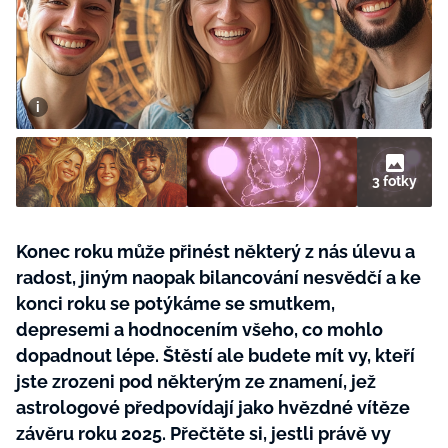
BurdaMedia
Tvoření
Extra
SVĚT ŽENY - 599 KČ
Rady a tipy
ROČNÍ PŘEDPLATNÉ SVĚT ŽENY +
SADA PRODUKTŮ MANA (10 ks)
3 fotky
Konec roku může přinést některý z nás úlevu a
radost, jiným naopak bilancování nesvědčí a ke
konci roku se potýkáme se smutkem,
depresemi a hodnocením všeho, co mohlo
dopadnout lépe. Štěstí ale budete mít vy, kteří
jste zrozeni pod některým ze znamení, jež
astrologové předpovídají jako hvězdné vítěze
závěru roku 2025. Přečtěte si, jestli právě vy