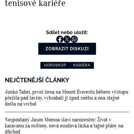
tenisové kariéře
Sdílet nebo uložit:
ZOBRAZIT DISKUZI
HOROSKOP
KARIÉRA
NEJČTENĚJŠÍ ČLÁNKY
Junko Tabei, první žena na Mount Everestu během výstupu
přežila pád laviny, vyhrabali ji zpod sněhu a ona stejně
došla na vrchol
Nespoutaný Jason Momoa slaví narozeniny: Život v
karavanu za miliony, nová osudová láska a tajné plány na
důchod