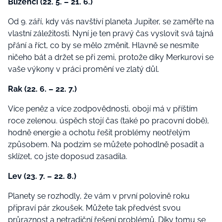
Blíženci (22. 5. – 21. 6.)
Od 9. září, kdy vás navštíví planeta Jupiter, se zaměřte na
vlastní záležitosti. Nyní je ten pravý čas vyslovit svá tajná
přání a říct, co by se mělo změnit. Hlavně se nesmíte
ničeho bát a držet se při zemi, protože díky Merkurovi se
vaše výkony v práci promění ve zlatý důl.
Rak (22. 6. – 22. 7.)
Více peněz a více zodpovědnosti, obojí má v příštím
roce zelenou. úspěch stojí čas (také po pracovní době),
hodně energie a ochotu řešit problémy neotřelým
způsobem. Na podzim se můžete pohodlně posadit a
sklízet, co jste doposud zasadila.
Lev (23. 7. – 22. 8.)
Planety se rozhodly, že vám v první polovině roku
připraví pár zkoušek. Můžete tak předvést svou
průraznost a netradiční řešení problémů. Díky tomu se