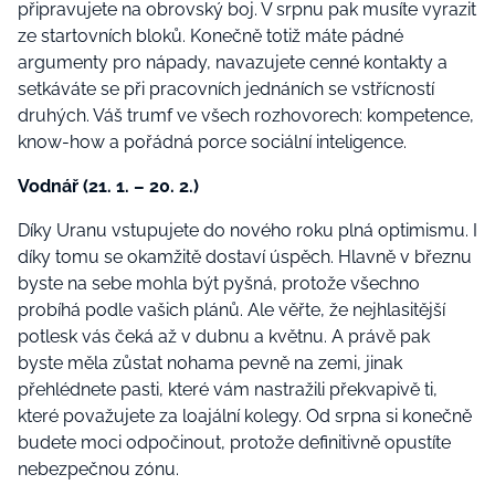
připravujete na obrovský boj. V srpnu pak musíte vyrazit
ze startovních bloků. Konečně totiž máte pádné
argumenty pro nápady, navazujete cenné kontakty a
setkáváte se při pracovních jednáních se vstřícností
druhých. Váš trumf ve všech rozhovorech: kompetence,
know-how a pořádná porce sociální inteligence.
Vodnář (21. 1. – 20. 2.)
Díky Uranu vstupujete do nového roku plná optimismu. I
díky tomu se okamžitě dostaví úspěch. Hlavně v březnu
byste na sebe mohla být pyšná, protože všechno
probíhá podle vašich plánů. Ale věřte, že nejhlasitější
potlesk vás čeká až v dubnu a květnu. A právě pak
byste měla zůstat nohama pevně na zemi, jinak
přehlédnete pasti, které vám nastražili překvapivě ti,
které považujete za loajální kolegy. Od srpna si konečně
budete moci odpočinout, protože definitivně opustíte
nebezpečnou zónu.