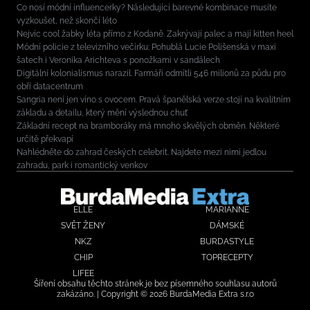
Co nosí módní influencerky? Následující barevné kombinace musíte
vyzkoušet, než skončí léto
Nejvíc cool žabky léta přímo z Kodaně. Zakrývají palec a mají kitten heel
Módní policie z televizního večírku: Pohublá Lucie Polišenská v maxi
šatech i Veronika Arichteva s ponožkami v sandálech
Digitální kolonialismus narazil. Farmáři odmítli 546 milionů za půdu pro
obří datacentrum
Sangria není jen víno s ovocem. Pravá španělská verze stojí na kvalitním
základu a detailu, který mění výslednou chuť
Základní recept na bramboráky má mnoho skvělých obměn. Některé
určitě překvapí
Nahlédněte do zahrad českých celebrit. Najdete mezi nimi jedlou
zahradu, park i romantický venkov
ELLE
MARIANNE
SVĚT ŽENY
DÁMSKÉ
NKZ
BURDASTYLE
CHIP
TOPRECEPTY
LIFEE
Šíření obsahu těchto stránek je bez písemného souhlasu autorů
zakázáno. | Copyright © 2026 BurdaMedia Extra s.r.o