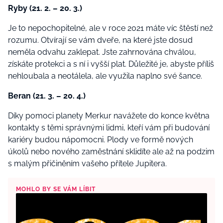
Ryby (21. 2. – 20. 3.)
Je to nepochopitelné, ale v roce 2021 máte víc štěstí než
rozumu. Otvírají se vám dveře, na které jste dosud
neměla odvahu zaklepat. Jste zahrnována chválou,
získáte protekci a s ní i vyšší plat. Důležité je, abyste příliš
nehloubala a neotálela, ale využila naplno své šance.
Beran (21. 3. – 20. 4.)
Díky pomoci planety Merkur navážete do konce května
kontakty s těmi správnými lidmi, kteří vám při budování
kariéry budou nápomocni. Plody ve formě nových
úkolů nebo nového zaměstnání sklidíte ale až na podzim
s malým přičiněním vašeho přítele Jupitera.
MOHLO BY SE VÁM LÍBIT