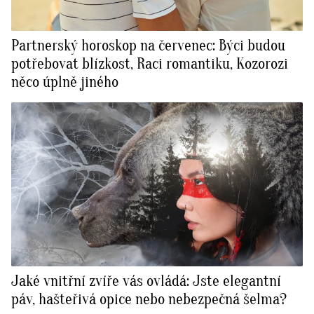
Partnerský horoskop na červenec: Býci budou
potřebovat blízkost, Raci romantiku, Kozorozi
něco úplně jiného
Jaké vnitřní zvíře vás ovládá: Jste elegantní
páv, hašteřivá opice nebo nebezpečná šelma?