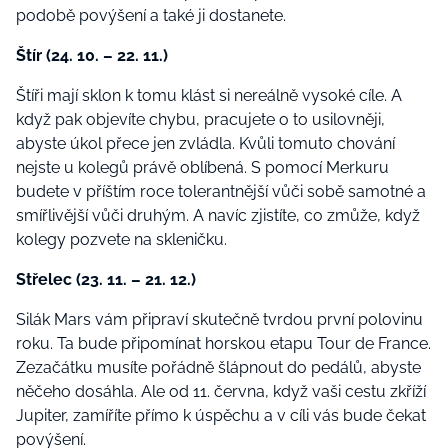
podobě povýšení a také ji dostanete.
Štír (24. 10. – 22. 11.)
Štíři mají sklon k tomu klást si nereálně vysoké cíle. A
když pak objevíte chybu, pracujete o to usilovněji,
abyste úkol přece jen zvládla. Kvůli tomuto chování
nejste u kolegů právě oblíbená. S pomocí Merkuru
budete v příštím roce tolerantnější vůči sobě samotné a
smířlivější vůči druhým. A navíc zjistíte, co zmůže, když
kolegy pozvete na skleničku.
Střelec (23. 11. – 21. 12.)
Silák Mars vám připraví skutečně tvrdou první polovinu
roku. Ta bude připomínat horskou etapu Tour de France.
Zezačátku musíte pořádně šlápnout do pedálů, abyste
něčeho dosáhla. Ale od 11. června, když vaši cestu zkříží
Jupiter, zamíříte přímo k úspěchu a v cíli vás bude čekat
povýšení.