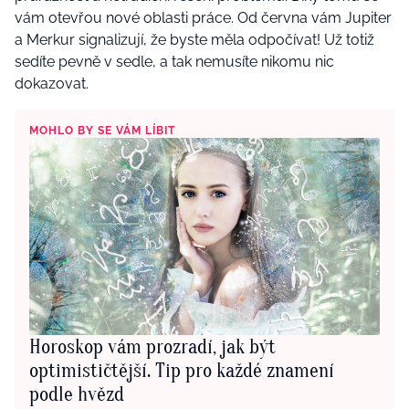
vám otevřou nové oblasti práce. Od června vám Jupiter
a Merkur signalizují, že byste měla odpočívat! Už totiž
sedíte pevně v sedle, a tak nemusíte nikomu nic
dokazovat.
MOHLO BY SE VÁM LÍBIT
Horoskop vám prozradí, jak být
optimističtější. Tip pro každé znamení
podle hvězd