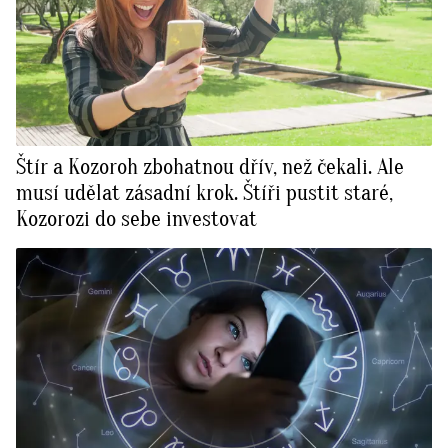
Štír a Kozoroh zbohatnou dřív, než čekali. Ale
musí udělat zásadní krok. Štíři pustit staré,
Kozorozi do sebe investovat