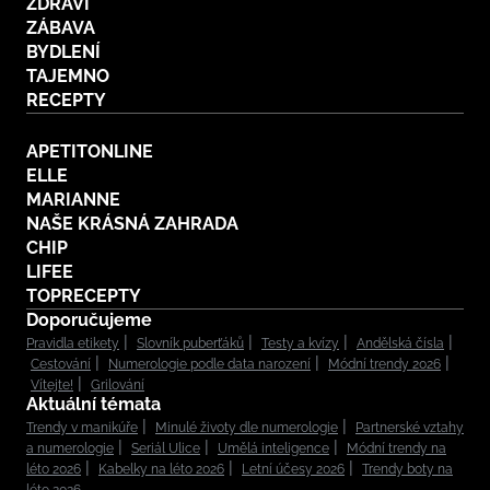
ZDRAVÍ
ZÁBAVA
BYDLENÍ
TAJEMNO
RECEPTY
APETITONLINE
ELLE
MARIANNE
NAŠE KRÁSNÁ ZAHRADA
CHIP
LIFEE
TOPRECEPTY
Doporučujeme
Pravidla etikety
Slovník puberťáků
Testy a kvízy
Andělská čísla
Cestování
Numerologie podle data narození
Módní trendy 2026
Vítejte!
Grilování
Aktuální témata
Trendy v manikúře
Minulé životy dle numerologie
Partnerské vztahy
a numerologie
Seriál Ulice
Umělá inteligence
Módní trendy na
léto 2026
Kabelky na léto 2026
Letní účesy 2026
Trendy boty na
léto 2026