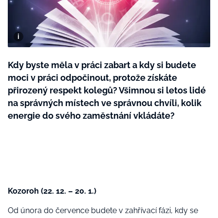
BurdaMedia
Tvoření
Extra
SVĚT ŽENY - 599 KČ
Rady a tipy
ROČNÍ PŘEDPLATNÉ SVĚT ŽENY +
SADA PRODUKTŮ MANA (10 ks)
Kdy byste měla v práci zabart a kdy si budete
moci v práci odpočinout, protože získáte
přirozený respekt kolegů? Všimnou si letos lidé
na správných místech ve správnou chvíli, kolik
energie do svého zaměstnání vkládáte?
Kozoroh (22. 12. – 20. 1.)
Od února do července budete v zahřívací fázi, kdy se