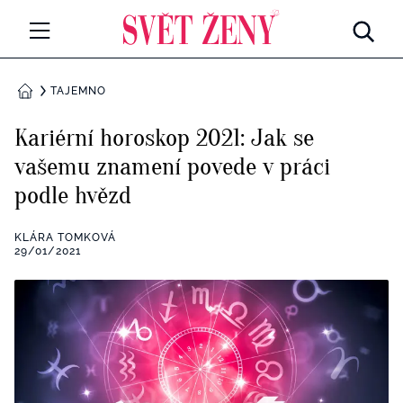
Svetzeny.cz
MÓDA A KRÁSA
TAJEMNO
DOMŮ
CELEBRITY
Kariérní horoskop 2021: Jak se
Všechny kategorie
vašemu znamení povede v práci
RETROHUBKY
podle hvězd
Rozhovory
PSYCHOLOGIE
KLÁRA TOMKOVÁ
Všechny kategorie
29/01/2021
ZDRAVÍ
Seberozvoj
Všechny kategorie
ZÁBAVA
Životní styl
Všechny kategorie
BYDLENÍ
Testy a kvízy
Všechny kategorie