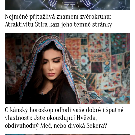
Nejméně přitažlivá znamení zvěrokruhu:
Atraktivitu Štíra kazí jeho temné stránky
Cikánský horoskop odhalí vaše dobré i špatné
vlastnosti: Jste okouzlující Hvězda,
obdivuhodný Meč, nebo divoká Sekera?