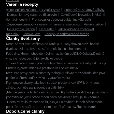
Vaření a recepty
30 nejlepších způsobů, jak využít rybíz
7 receptů na salátové zálivky
Domácí iontový nápoj ze tří surovin
Čokoládové brownies
Vláčné
domácí housky
Francouzská třešňová bublanina (Clafoutis)
Zapečené brambory s uzeným masem a smetanou
Perník s jablky
Extra rychlé lívance
Letní salát
Jak skladovat a zpracovat
meruňky
Ledová káva
Recepty z horkovzdušné fritézy
Články Svět ženy
Rebel Sámer Issa: Vaňková ho zaučila, s Hanychovou prožil hodně
divokou jízdu, a přesto se stále spekuluje o jeho orientaci
Potraviny, které mohou domácím mazlíčkům ublížit: O čokoládě určitě
víte, ale nebezpečné je i exotické ovoce
4 cviky, které srovnají předsunutou hlavu a narovnají vdovský hrb na šíji.
Budete vypadat mladší a přestane vás bolest hlava
Kvíz: Jste pravý pivař a znáte zythologii? Oslavte Mezinárodní den piva
plným počtem bodů z kvízu o zlatavém moku
Pigmentové skvrny jako letní strašák pro ženy 50+: SPF krémy jsou
základ, pomůže ale prevence a další triky
„Manžel jezdí na týden sám odpočívat. Prý potřebuje klid, ale já začínám
pochybovat, jestli přede mnou něco neskrývá,“ svěřuje se Radmila
„Dcera mi řekla, že nechce žít jako já. Po čtyřiceti letech práce mám
pocit, že si neváží toho, co jsem jí chtěl předat,“ svěřuje se Karel
Doporučené články