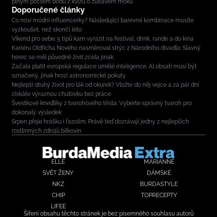
plným počtem bodů z kvízu o zlatavém moku
Doporučené články
Co nosí módní influencerky? Následující barevné kombinace musíte
vyzkoušet, než skončí léto
Víkend pro sebe: 5 tipů kam vyrazit na festival, drink, rande a do kina
Kariéru Oldřicha Nového nasměroval strýc z Národního divadla: Slavný
herec se měl původně živit zcela jinak
Začala platit evropská regulace umělé inteligence. AI obsah musí být
označený, jinak hrozí astronomické pokuty
Nejlepší druhý život pro lák od okurek? Vložte do něj vejce a za pár dní
získáte výraznou chuťovku bez práce
Švestkové knedlíky z tvarohového těsta: Vyberte správný tvaroh pro
dokonalý výsledek
Srpen přeje hrášku i fazolím. Právě teď dozrávají jedny z nejlepších
rostlinných zdrojů bílkovin
ELLE
MARIANNE
SVĚT ŽENY
DÁMSKÉ
NKZ
BURDASTYLE
CHIP
TOPRECEPTY
LIFEE
Šíření obsahu těchto stránek je bez písemného souhlasu autorů