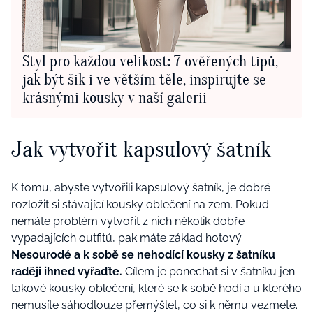
Styl pro každou velikost: 7 ověřených tipů,
jak být šik i ve větším těle, inspirujte se
krásnými kousky v naší galerii
Jak vytvořit kapsulový šatník
K tomu, abyste vytvořili kapsulový šatník, je dobré
rozložit si stávající kousky oblečení na zem. Pokud
nemáte problém vytvořit z nich několik dobře
vypadajících outfitů, pak máte základ hotový.
Nesourodé a k sobě se nehodící kousky z šatníku
raději ihned vyřaďte.
Cílem je ponechat si v šatníku jen
takové
kousky oblečení
, které se k sobě hodí a u kterého
nemusíte sáhodlouze přemýšlet, co si k němu vezmete.