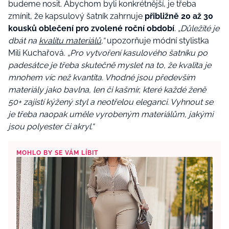
budeme nosit. Abychom byli konkrétnější, je třeba
zmínit, že kapsulový šatník zahrnuje
přibližně 20 až 30
kousků oblečení pro zvolené roční období
.
„Důležité je
dbát na
kvalitu materiálů
,“
upozorňuje módní stylistka
Mili Kuchařová.
„Pro vytvoření kasulového šatníku po
padesátce je třeba skutečně myslet na to, že kvalita je
mnohem víc než kvantita. Vhodné jsou především
materiály jako bavlna, len či kašmír, které každé ženě
50+ zajistí kýžený styl a neotřelou eleganci. Vyhnout se
je třeba naopak uměle vyrobeným materiálům, jakými
jsou polyester či akryl.“
MOHLO BY SE VÁM LÍBIT