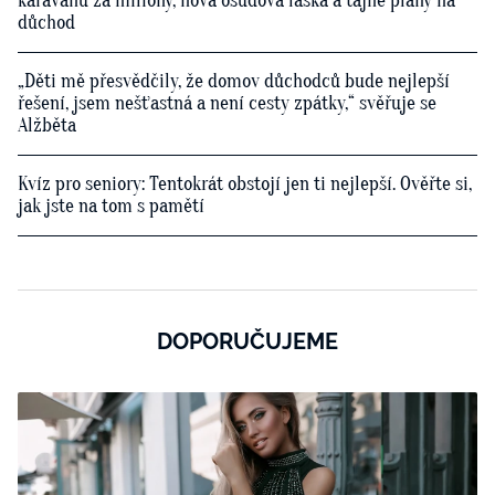
karavanu za miliony, nová osudová láska a tajné plány na
důchod
„Děti mě přesvědčily, že domov důchodců bude nejlepší
řešení, jsem nešťastná a není cesty zpátky,“ svěřuje se
Alžběta
Kvíz pro seniory: Tentokrát obstojí jen ti nejlepší. Ověřte si,
jak jste na tom s pamětí
DOPORUČUJEME