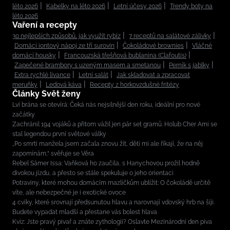
léto 2026
Kabelky na léto 2026
Letní účesy 2026
Trendy boty na
léto 2026
Vaření a recepty
30 nejlepších způsobů, jak využít rybíz
7 receptů na salátové zálivky
Domácí iontový nápoj ze tří surovin
Čokoládové brownies
Vláčné
domácí housky
Francouzská třešňová bublanina (Clafoutis)
Zapečené brambory s uzeným masem a smetanou
Perník s jablky
Extra rychlé lívance
Letní salát
Jak skladovat a zpracovat
meruňky
Ledová káva
Recepty z horkovzdušné fritézy
Články Svět ženy
Lví brána se otevírá: Čeká nás nejsilnější den roku, ideální pro nové
začátky
Zachránil 194 vojáků a přitom vážil jen pár set gramů. Holub Cher Ami se
stal legendou první světové války
„Po smrti manžela jsem začala znovu žít, děti mi ale říkají, že na něj
zapomínám,“ svěřuje se Věra
Rebel Sámer Issa: Vaňková ho zaučila, s Hanychovou prožil hodně
divokou jízdu, a přesto se stále spekuluje o jeho orientaci
Potraviny, které mohou domácím mazlíčkům ublížit: O čokoládě určitě
víte, ale nebezpečné je i exotické ovoce
4 cviky, které srovnají předsunutou hlavu a narovnají vdovský hrb na šíji.
Budete vypadat mladší a přestane vás bolest hlava
Kvíz: Jste pravý pivař a znáte zythologii? Oslavte Mezinárodní den piva