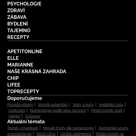
PSYCHOLOGIE
ZDRAVÍ
ZÁBAVA
BYDLENÍ
TAJEMNO
RECEPTY
APETITONLINE
ELLE
MARIANNE
NAŠE KRÁSNÁ ZAHRADA
CHIP
LIFEE
TOPRECEPTY
Doporučujeme
Pravidla etikety
Slovník puberťáků
Testy a kvízy
Andělská čísla
Cestování
Numerologie podle data narození
Módní trendy 2026
Vítejte!
Grilování
Aktuální témata
Trendy v manikúře
Minulé životy dle numerologie
Partnerské vztahy
a numerologie
Seriál Ulice
Umělá inteligence
Módní trendy na