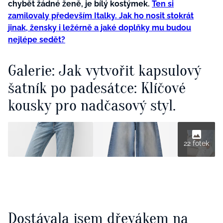
chybět žádné ženě, je bílý kostýmek.
Ten si
zamilovaly především Italky. Jak ho nosit stokrát
jinak, žensky i ležérně a jaké doplňky mu budou
nejlépe sedět?
Galerie: J​ak vytvořit kapsulový
šatník po padesátce: Klíčové
kousky pro nadčasový styl.
22 fotek
Dostávala jsem dřevákem na