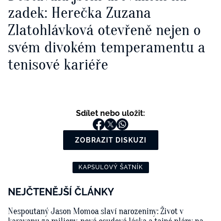
zadek: Herečka Zuzana
Zlatohlávková otevřeně nejen o
svém divokém temperamentu a
tenisové kariéře
Sdílet nebo uložit:
ZOBRAZIT DISKUZI
KAPSULOVÝ ŠATNÍK
NEJČTENĚJŠÍ ČLÁNKY
Nespoutaný Jason Momoa slaví narozeniny: Život v