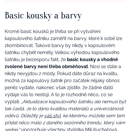
Basic kousky a barvy
Kromě basic kousků je třeba se při vytváření
kapsulového šatníku zaměřit na barvy, které k sobě lze
zkombinovat. Takové barvy by nikdy v kapsulovém
šatníku chybět neměly. Velkou výhodou kapsulového
šatníku je bezesporu fakt, že
basic kousky a vhodně
zvolené barvy není třeba obměňovat
. Nosí se stále a
nikdy nevyjdou z módy. Pokud dáte důraz na kvalitu,
možná za kapsulový šatník pro začátek nějaký obnos
peněz vydáte, nakonec však zjistíte, že žádné další
výdaje vás to nestojí. A to je rozhodně něco, co se
vyplatí.
„Aktualizace kapsulového šatníku ale nemusí být
tak častá. Je to dáno kvalitou materiálů a univerzálností
oděvů. Důležitý je
váš styl
, ke kterému můžete sem tam
přidat něco málo z daného sezónního trendu, který vám
sedne,“
upozorňuje všechny stylistka Mili Kuchařová.