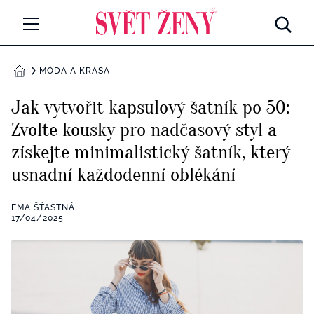
Svetzeny.cz
MÓDA A KRÁSA
MÓDA A KRÁSA
DOMŮ
CELEBRITY
J​ak vytvořit kapsulový šatník po 50:
Všechny kategorie
Zvolte kousky pro nadčasový styl a
RETROHUBKY
získejte minimalistický šatník, který
Rozhovory
PSYCHOLOGIE
usnadní každodenní oblékání
Všechny kategorie
ZDRAVÍ
EMA ŠŤASTNÁ
17/04/2025
Seberozvoj
Všechny kategorie
ZÁBAVA
Životní styl
Všechny kategorie
BYDLENÍ
Testy a kvízy
Všechny kategorie