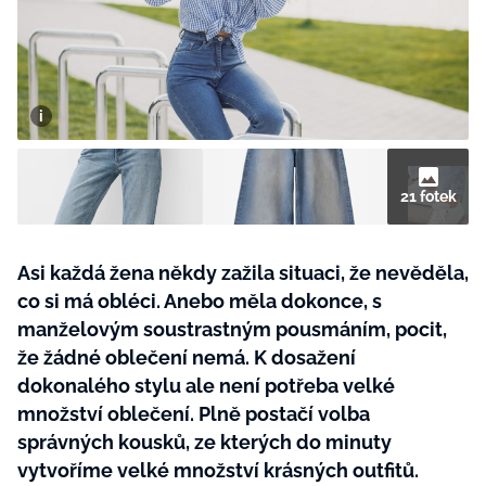
BurdaMedia
Tvoření
Extra
SVĚT ŽENY - 599 KČ
Rady a tipy
ROČNÍ PŘEDPLATNÉ SVĚT ŽENY +
SADA PRODUKTŮ MANA (10 ks)
21 fotek
Asi každá žena někdy zažila situaci, že nevěděla,
co si má obléci. Anebo měla dokonce, s
manželovým soustrastným pousmáním, pocit,
že žádné oblečení nemá. K dosažení
dokonalého stylu ale není potřeba velké
množství oblečení. Plně postačí volba
správných kousků, ze kterých do minuty
vytvoříme velké množství krásných outfitů.