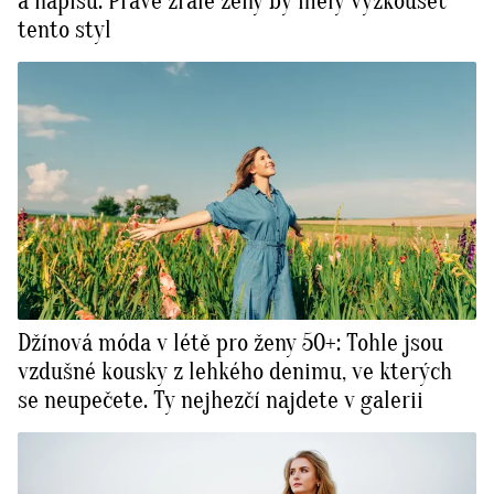
a nápisů. Právě zralé ženy by měly vyzkoušet
tento styl
Džínová móda v létě pro ženy 50+: Tohle jsou
vzdušné kousky z lehkého denimu, ve kterých
se neupečete. Ty nejhezčí najdete v galerii