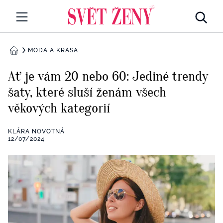
Svetzeny.cz
MÓDA A KRÁSA
MÓDA A KRÁSA
DOMŮ
CELEBRITY
Ať je vám 20 nebo 60: Jediné trendy
Všechny kategorie
šaty, které sluší ženám všech
RETROHUBKY
věkových kategorií
Rozhovory
PSYCHOLOGIE
KLÁRA NOVOTNÁ
Všechny kategorie
12/07/2024
ZDRAVÍ
Seberozvoj
Všechny kategorie
ZÁBAVA
Životní styl
Všechny kategorie
BYDLENÍ
Testy a kvízy
Všechny kategorie