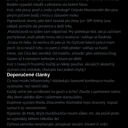
Budete vypadat mladší a přestane vás bolest hlava
Kvíz: Jste pravý pivař a znáte zythologii? Oslavte Mezinárodní den piva
plným počtem bodů z kvízu o zlatavém moku
Pigmentové skvrny jako letní strašák pro ženy 50+: SPF krémy jsou
základ, pomůže ale prevence a další triky
„Manžel jezdí na týden sám odpočívat. Prý potřebuje klid, ale já začínám
pochybovat, jestli přede mnou něco neskrývá,“ svěřuje se Radmila
„Dcera mi řekla, že nechce žít jako já. Po čtyřiceti letech práce mám
pocit, že si neváží toho, co jsem jí chtěl předat,“ svěřuje se Karel
Herec Jan Cina bez servítků: Od malého „smrada” přes vášnivou Drag
Queen až k romským kořenům a touze po dítěti
Kvíz z českých frazémů: Každý je někdy používá, ale jejich skutečný
význam zná málokdo. Obstojíte bez jediné chyby?
Doporučené články
Co nosí módní influencerky? Následující barevné kombinace musíte
vyzkoušet, než skončí léto
Každý večer jen scrollování na gauči a ticho? Zkuste s partnerem rutinu,
díky které uklidíte dům i zažehnete starou jiskru
Dojemné vyznání Marka Ztraceného: Rozhodně nejsi ztracený, napsal
synovi k 15. narozeninám
Rýpanec do Mety. Brýle DuckDuckGo neumí vůbec nic, ale právě proto
se vyprodaly během několika dní
Dýňová semínka nevyhazujte, prospívají vlasům, trávení či srdci.