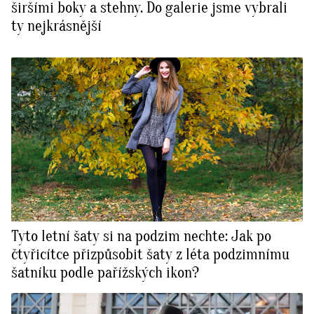
širšími boky a stehny. Do galerie jsme vybrali
ty nejkrásnější
Tyto letní šaty si na podzim nechte: Jak po
čtyřicítce přizpůsobit šaty z léta podzimnímu
šatníku podle pařížských ikon?