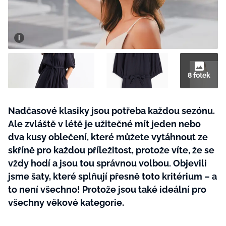
BurdaMedia
Tvoření
Extra
SVĚT ŽENY - 599 KČ
Rady a tipy
ROČNÍ PŘEDPLATNÉ SVĚT ŽENY +
SADA PRODUKTŮ MANA (10 ks)
8 fotek
Nadčasové klasiky jsou potřeba každou sezónu.
Ale zvláště v létě je užitečné mít jeden nebo
dva kusy oblečení, které můžete vytáhnout ze
skříně pro každou příležitost, protože víte, že se
vždy hodí a jsou tou správnou volbou. Objevili
jsme šaty, které splňují přesně toto kritérium – a
to není všechno! Protože jsou také ideální pro
všechny věkové kategorie.