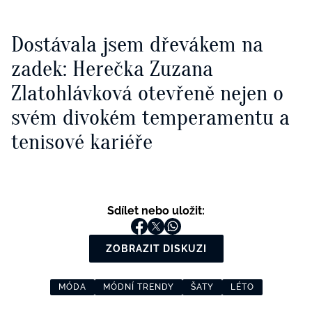
Dostávala jsem dřevákem na
zadek: Herečka Zuzana
Zlatohlávková otevřeně nejen o
svém divokém temperamentu a
tenisové kariéře
Sdílet nebo uložit:
ZOBRAZIT DISKUZI
MÓDA
MÓDNÍ TRENDY
ŠATY
LÉTO