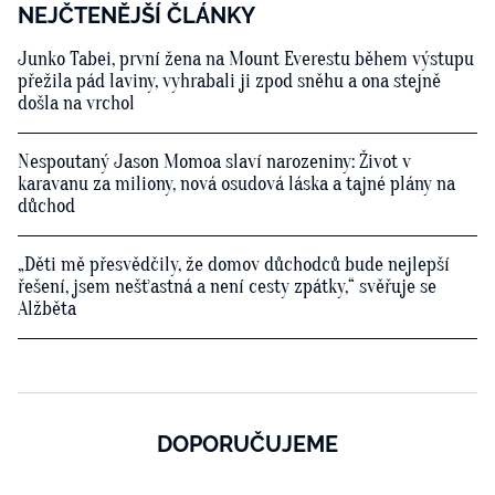
NEJČTENĚJŠÍ ČLÁNKY
Junko Tabei, první žena na Mount Everestu během výstupu
přežila pád laviny, vyhrabali ji zpod sněhu a ona stejně
došla na vrchol
Nespoutaný Jason Momoa slaví narozeniny: Život v
karavanu za miliony, nová osudová láska a tajné plány na
důchod
„Děti mě přesvědčily, že domov důchodců bude nejlepší
řešení, jsem nešťastná a není cesty zpátky,“ svěřuje se
Alžběta
DOPORUČUJEME