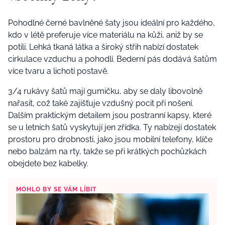
Pohodlné černé bavlněné šaty jsou ideální pro každého,
kdo v létě preferuje více materiálu na kůži, aniž by se
potili. Lehká tkaná látka a široký střih nabízí dostatek
cirkulace vzduchu a pohodlí. Bederní pás dodává šatům
více tvaru a lichotí postavě.
3/4 rukávy šatů mají gumičku, aby se daly libovolně
nařasit, což také zajišťuje vzdušný pocit při nošení.
Dalším praktickým detailem jsou postranní kapsy, které
se u letních šatů vyskytují jen zřídka. Ty nabízejí dostatek
prostoru pro drobnosti, jako jsou mobilní telefony, klíče
nebo balzám na rty, takže se při krátkých pochůzkách
obejdete bez kabelky.
MOHLO BY SE VÁM LÍBIT