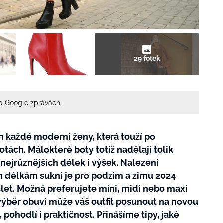
29 fotek
na
Google zprávách
 každé moderní ženy, která touží po
tách. Málokteré boty totiž nadělají tolik
 nejrůznějších délek i výšek. Nalezení
 délkám sukní je pro podzim a zimu 2024
slet. Možná preferujete mini, midi nebo maxi
ý výběr obuvi může váš outfit posunout na novou
 pohodlí i praktičnost. Přinášíme tipy, jaké