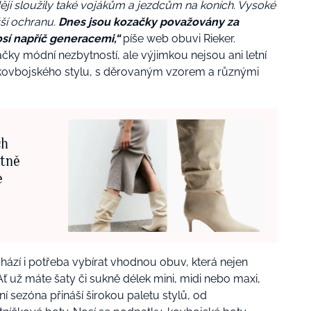
ji sloužily také vojákům a jezdcům na koních. Vysoké
ší ochranu.
Dnes jsou kozačky považovány za
sí napříč generacemi,“
píše web obuvi Rieker.
ky módní nezbytností, ale výjimkou nejsou ani letní
u kovbojského stylu, s děrovaným vzorem a různými
ch
ktně
e
hází i potřeba vybírat vhodnou obuv, která nejen
. Ať už máte šaty či sukně délek mini, midi nebo maxi,
šní sezóna přináší širokou paletu stylů, od