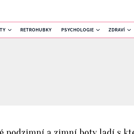
ITY
RETROHUBKY
PSYCHOLOGIE
ZDRAVÍ
é podzimní a zimní boty ladí s kt