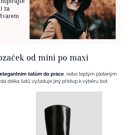
inspirujte
i za
s tvarem
ozaček od mini po maxi
elegantním šatům do práce
, nebo teplým pleteným
 délka šatů vyžaduje jiný přístup k výběru bot.