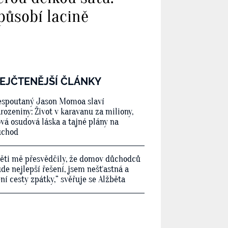
působí lacině
EJČTENĚJŠÍ ČLÁNKY
spoutaný Jason Momoa slaví
rozeniny: Život v karavanu za miliony,
vá osudová láska a tajné plány na
ůchod
ěti mě přesvědčily, že domov důchodců
de nejlepší řešení, jsem nešťastná a
ní cesty zpátky,“ svěřuje se Alžběta