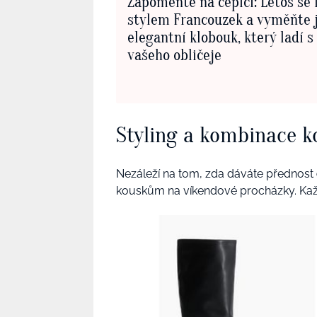
Zapomeňte na čepici: Letos se 
stylem Francouzek a vyměňte j
elegantní klobouk, který ladí 
vašeho obličeje
Styling a kombinace k
Nezáleží na tom, zda dáváte přednost
kouskům na víkendové procházky. Každá