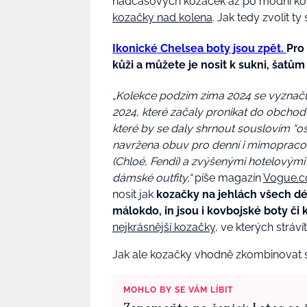
nadčasových kozaček až po módní kotn
kozačky nad kolena
. Jak tedy zvolit 
Ikonické Chelsea boty jsou zpět.
Pro 
kůži a můžete je nosit k sukni, šatům
„Kolekce podzim zima 2024 se vyznaču
2024, které začaly pronikat do obchod
které by se daly shrnout souslovím “osv
navržena obuv pro denní i mimopracov
(Chloé, Fendi) a zvýšenými hotelovými 
dámské outfity,“
píše magazín
Vogue.
nosit jak
kozačky na jehlách všech dél
málokdo, in jsou i kovbojské boty či
nejkrásnější kozačky
, ve kterých stráví
Jak ale kozačky vhodně zkombinovat s
MOHLO BY SE VÁM LÍBIT