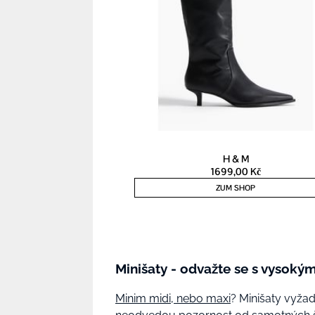
Minišaty - odvažte se s vysoký
Minim midi, nebo maxi
? Minišaty vyžad