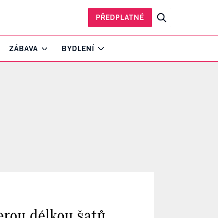
PŘEDPLATNÉ
ZÁBAVA
BYDLENÍ
erou délkou šatů.