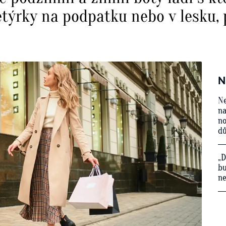
ýrky na podpatku nebo v lesku, 
N
Ne
na
no
d
„D
bu
ne