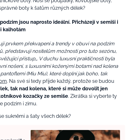
íčkové boty. Nosí se podpatky, kovbojské boty,
ty správné boty k šatům různých délek?
podzim jsou naprosto ideální. Přicházejí v semiši i
 i kalhotám
jí prvkem překvapení a trendy v obuvi na podzim
ů, představují nositelům možnosti pro tuto sezónu,
ěžující přístup„. V duchu luxusní praktičnosti byla
ní nošení, s luxusními koženými botami nad kolena
pantoflemi (Miu Miu), které doplní jak boho, tak
com
. Na své si tedy přijde každý, protože se budou
ek, tak nad kolena, které si může dovolit jen
 kotníkové kozačky ze semiše
. Zkrátka si vyberte ty
te podzim i zimu.
e sukněmi a šaty všech délek?