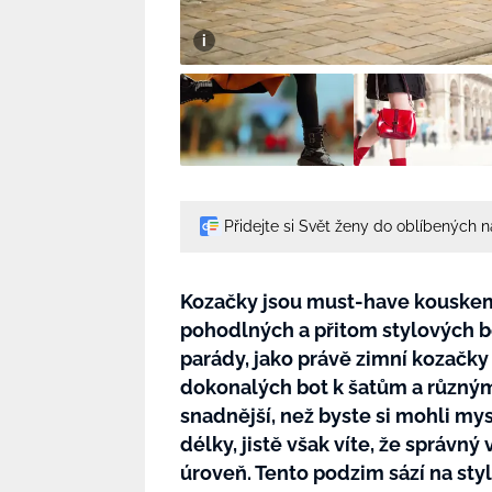
Přidejte si Svět ženy do oblíbených 
Kozačky jsou must-have kouskem
pohodlných a přitom stylových bo
parády, jako právě zimní kozačky
dokonalých bot k šatům a různým
snadnější, než byste si mohli my
délky, jistě však víte, že správn
úroveň. Tento podzim sází na styl,