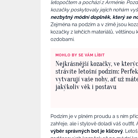
letopočtem a pochází z Arménie. Pozdě
kozačky poskytovaly jejich nohám vyš
nezbytný módní doplněk, který se no
Zejména na podzim a v zimě jsou kozač
kozačky z lehčích materiálů, většino
ozdobami.
MOHLO BY SE VÁM LÍBIT
Nejkrásnější kozačky, ve který
strávíte letošní podzim: Perfe
vytvarují vaše nohy, ať už mát
jakýkoliv věk i postavu
Podzim je v plném proudu a s ním přic
zahřeje, ale i stylově doladí váš outfit
výběr správných bot je klíčový
. Leto