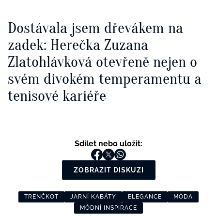
Dostávala jsem dřevákem na
zadek: Herečka Zuzana
Zlatohlávková otevřeně nejen o
svém divokém temperamentu a
tenisové kariéře
Sdílet nebo uložit:
ZOBRAZIT DISKUZI
TRENČKOT
JARNÍ KABÁTY
ELEGANCE
MÓDA
MÓDNÍ INSPIRACE