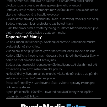
Rebel Sámer Issa: Vaňková ho zaučila, s Hanychovou prožil hodně
divokou jízdu, a přesto se stále spekuluje o jeho orientaci
Potraviny, které mohou domácím mazlíčkům ublížit: O čokoládě určitě
víte, ale nebezpečné je i exotické ovoce
4 cviky, které srovnají předsunutou hlavu a narovnají vdovský hrb na šíji.
Budete vypadat mladší a přestane vás bolest hlava
Kvíz: Jste pravý pivař a znáte zythologii? Oslavte Mezinárodní den piva
plným počtem bodů z kvízu o zlatavém moku
Doporučené články
Co nosí módní influencerky? Následující barevné kombinace musíte
vyzkoušet, než skončí léto
Víkend pro sebe: 5 tipů kam vyrazit na festival, drink, rande a do kina
Kariéru Oldřicha Nového nasměroval strýc z Národního divadla: Slavný
herec se měl původně živit zcela jinak
Začala platit evropská regulace umělé inteligence. AI obsah musí být
označený, jinak hrozí astronomické pokuty
Nejlepší druhý život pro lák od okurek? Vložte do něj vejce a za pár dní
získáte výraznou chuťovku bez práce
Švestkové knedlíky z tvarohového těsta: Vyberte správný tvaroh pro
dokonalý výsledek
Srpen přeje hrášku i fazolím. Právě teď dozrávají jedny z nejlepších
rostlinných zdrojů bílkovin