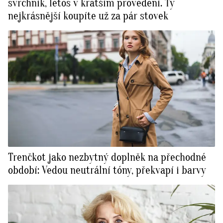
svrchník, letos v kratším provedení. Ty
nejkrásnější koupíte už za pár stovek
Trenčkot jako nezbytný doplněk na přechodné
období: Vedou neutrální tóny, překvapí i barvy