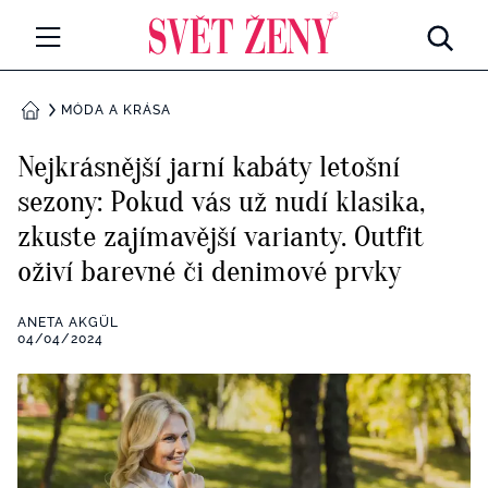
Svetzeny.cz
MÓDA A KRÁSA
MÓDA A KRÁSA
DOMŮ
CELEBRITY
Nejkrásnější jarní kabáty letošní
Všechny kategorie
sezony: Pokud vás už nudí klasika,
RETROHUBKY
zkuste zajímavější varianty. Outfit
Rozhovory
PSYCHOLOGIE
oživí barevné či denimové prvky
Všechny kategorie
ZDRAVÍ
ANETA AKGÜL
04/04/2024
Seberozvoj
Všechny kategorie
ZÁBAVA
Životní styl
Všechny kategorie
BYDLENÍ
Testy a kvízy
Všechny kategorie