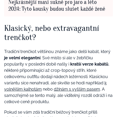
Nejkrásnější maxi sukně pro jaro a léto
2024: Tyto kousky budou slušet každé ženě
Klasický, nebo extravagantní
trenčkot?
Tradiční trenčkot většinou známe jako delší kabát, který
je velmi elegantní
. Své místo si ale v žebříčku
popularity v poslední době našly i
kratší verze kabátů
,
některé připomínající až crop-topový střih, které
celkovému outfitu dodají nádech ležérnosti. Klasickou
variantu sice nenahradí, ale skvěle se hodí například
k
volnějším kalhotám
nebo
džínám s vyšším pasem
. A
samozřejmě se tento malý, ale viditelný rozdíl odráží i na
celkové ceně produktu.
Pokud se vám zdá tradiční béžový trenčkot příliš