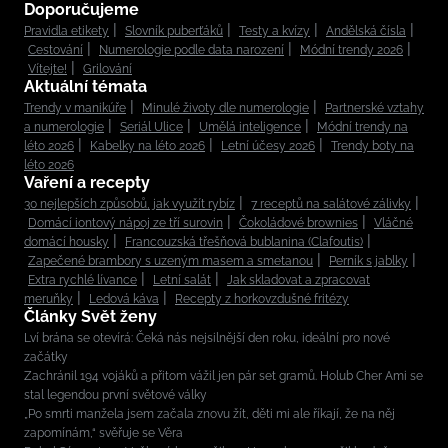
Doporučujeme
Pravidla etikety
Slovník puberťáků
Testy a kvízy
Andělská čísla
Cestování
Numerologie podle data narození
Módní trendy 2026
Vítejte!
Grilování
Aktuální témata
Trendy v manikúře
Minulé životy dle numerologie
Partnerské vztahy
a numerologie
Seriál Ulice
Umělá inteligence
Módní trendy na
léto 2026
Kabelky na léto 2026
Letní účesy 2026
Trendy boty na
léto 2026
Vaření a recepty
30 nejlepších způsobů, jak využít rybíz
7 receptů na salátové zálivky
Domácí iontový nápoj ze tří surovin
Čokoládové brownies
Vláčné
domácí housky
Francouzská třešňová bublanina (Clafoutis)
Zapečené brambory s uzeným masem a smetanou
Perník s jablky
Extra rychlé lívance
Letní salát
Jak skladovat a zpracovat
meruňky
Ledová káva
Recepty z horkovzdušné fritézy
Články Svět ženy
Lví brána se otevírá: Čeká nás nejsilnější den roku, ideální pro nové
začátky
Zachránil 194 vojáků a přitom vážil jen pár set gramů. Holub Cher Ami se
stal legendou první světové války
„Po smrti manžela jsem začala znovu žít, děti mi ale říkají, že na něj
zapomínám,“ svěřuje se Věra