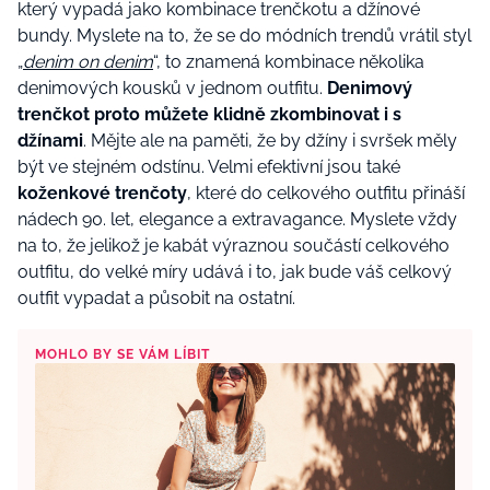
který vypadá jako kombinace trenčkotu a džínové
bundy. Myslete na to, že se do módních trendů vrátil styl
„
denim on denim
“, to znamená kombinace několika
denimových kousků v jednom outfitu.
Denimový
trenčkot proto můžete klidně zkombinovat i s
džínami
. Mějte ale na paměti, že by džíny i svršek měly
být ve stejném odstínu. Velmi efektivní jsou také
koženkové trenčoty
, které do celkového outfitu přináší
nádech 90. let, elegance a extravagance. Myslete vždy
na to, že jelikož je kabát výraznou součástí celkového
outfitu, do velké míry udává i to, jak bude váš celkový
outfit vypadat a působit na ostatní.
MOHLO BY SE VÁM LÍBIT