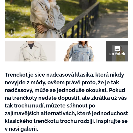
BurdaMedia
Tvoření
Extra
SVĚT ŽENY - 599 KČ
Rady a tipy
ROČNÍ PŘEDPLATNÉ SVĚT ŽENY +
SADA PRODUKTŮ MANA (10 ks)
20 fotek
Trenčkot je sice nadčasová klasika, která nikdy
nevyjde z módy, ovšem právě proto, že je tak
nadčasový, může se jednoduše okoukat. Pokud
na trenčkoty nedáte dopustit, ale zkrátka už vás
tak trochu nudí, můžete sáhnout po
zajímavějších alternativách, které jednoduchost
klasického trenčkotu trochu rozbijí. Inspirujte se
v naší galerii.