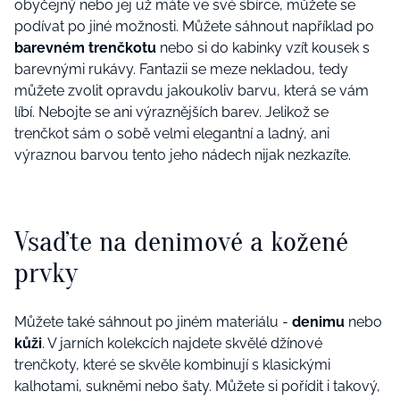
obyčejný nebo jej už máte ve své sbírce, můžete se
podívat po jiné možnosti. Můžete sáhnout například po
barevném trenčkotu
nebo si do kabinky vzít kousek s
barevnými rukávy. Fantazii se meze nekladou, tedy
můžete zvolit opravdu jakoukoliv barvu, která se vám
líbí. Nebojte se ani výraznějších barev. Jelikož se
trenčkot sám o sobě velmi elegantní a ladný, ani
výraznou barvou tento jeho nádech nijak nezkazíte.
Vsaďte na denimové a kožené
prvky
Můžete také sáhnout po jiném materiálu -
denimu
nebo
kůži
. V jarních kolekcích najdete skvělé džínové
trenčkoty, které se skvěle kombinují s klasickými
kalhotami, sukněmi nebo šaty. Můžete si pořídit i takový,