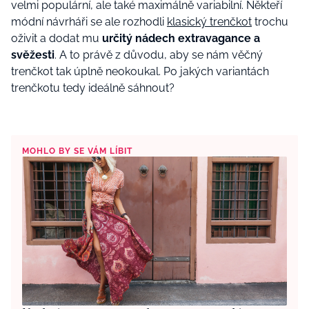
velmi populární, ale také maximálně variabilní. Někteří
módní návrháři se ale rozhodli
klasický trenčkot
trochu
oživit a dodat mu
určitý nádech extravagance a
svěžesti
. A to právě z důvodu, aby se nám věčný
trenčkot tak úplně neokoukal. Po jakých variantách
trenčkotu tedy ideálně sáhnout?
MOHLO BY SE VÁM LÍBIT