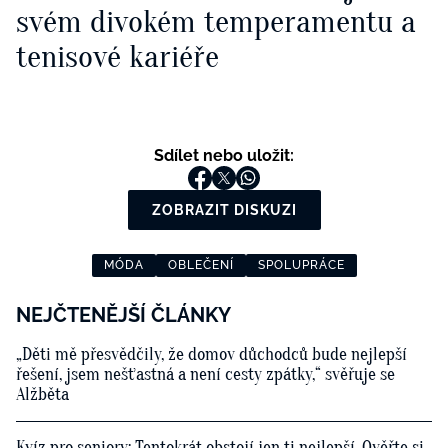
svém divokém temperamentu a
tenisové kariéře
Sdílet nebo uložit:
ZOBRAZIT DISKUZI
MÓDA
OBLEČENÍ
SPOLUPRÁCE
NEJČTENĚJŠÍ ČLÁNKY
„Děti mě přesvědčily, že domov důchodců bude nejlepší
řešení, jsem nešťastná a není cesty zpátky,“ svěřuje se
Alžběta
Kvíz pro seniory: Tentokrát obstojí jen ti nejlepší. Ověřte si,