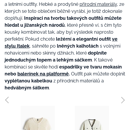
a letními outfity. Hebké a prodyšné
přírodní materiály
, ze
kterých se toto oblečení běžně vyrábí, je totiž dokonale
doplňují.
Inspiraci na tvorbu takových outfitů můžete
hledat u jižanských národů
, které přesně ví, s čím tyto
kousky kombinovat tak, aby byl výsledek naprosto
perfektní. Pokud chcete
ležérní a elegantní outfit
ve
stylu Italek
, sáhněte po
lněných kalhotách
s volnými
nohavicemi nebo skinny džínách, které
doplníte
jednoduchým topem a lehkým sáčkem
. K takové
kombinaci se skvěle hodí
espadrilky ve tvaru mokasín
nebo
balerínek na platformě
.
Outfit pak můžete doplnit
vyplétanou kabelkou
z přírodních materiálů a
hedvábným šátkem
.