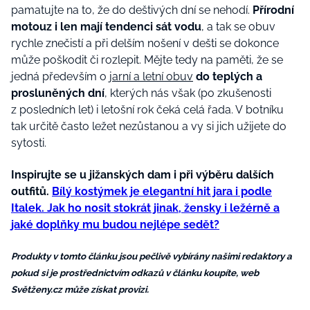
pamatujte na to, že do deštivých dní se nehodí.
Přírodní
motouz i len mají tendenci sát vodu
, a tak se obuv
rychle znečistí a při delším nošení v dešti se dokonce
může poškodit či rozlepit. Mějte tedy na paměti, že se
jedná především o
jarní a letní obuv
do teplých a
prosluněných dní
, kterých nás však (po zkušenosti
z posledních let) i letošní rok čeká celá řada. V botníku
tak určitě často ležet nezůstanou a vy si jich užijete do
sytosti.
Inspirujte se u jižanských dam i při výběru dalších
outfitů.
Bílý kostýmek je elegantní hit jara i podle
Italek. Jak ho nosit stokrát jinak, žensky i ležérně a
jaké doplňky mu budou nejlépe sedět?
Produkty v tomto článku jsou pečlivě vybírány našimi redaktory a
pokud si je prostřednictvím odkazů v článku koupíte, web
Světženy.cz může získat provizi.