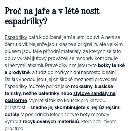
Proč na jaře a v létě nosit
espadrilky?
Espadrilky
patří k oblíbené jarní a letní obuvi. A není se
čemu divit. Nejenže jsou krásné a originální, ale velkým
plusem jsou také přírodní materiály, ze kterých se tato
obuv vyrábí (jutový provázek se mnohdy kombinuje
s lněnými látkami). Právě díky nim jsou tyto
botky lehké
a prodyšné
, a tudíž do horkých dní naprosto ideální.
Další výhodou jsou jejich široké možnosti provedení.
Espadrilky můžete pořídit jako
mokasíny, klasické
tenisky, něžné balerínky nebo
stylové sandály na
platformě
. Vybrat si tak lze kousek pro každou
příležitost –
snadno jej skombinujete s nejrůznějšími
outfity
. V posledních letech se tyto boty mnohdy
vyrábí
z recyklovaných materiálů
, které šetří životní
prostředí.