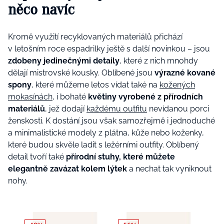
něco navíc
Kromě využití recyklovaných materiálů přichází
v letošním roce espadrilky ještě s další novinkou – jsou
zdobeny jedinečnými detaily
, které z nich mnohdy
dělají mistrovské kousky. Oblíbené jsou
výrazné kované
spony
, které můžeme letos vídat také na
kožených
mokasínách
, i bohaté
květiny vyrobené z přírodních
materiálů
, jež dodají
každému outfitu
nevídanou porci
ženskosti. K dostání jsou však samozřejmě i jednoduché
a minimalistické modely z plátna, kůže nebo koženky,
které budou skvěle ladit s ležérními outfity. Oblíbený
detail tvoří také
přírodní stuhy, které můžete
elegantně zavázat kolem lýtek
a nechat tak vyniknout
nohy.