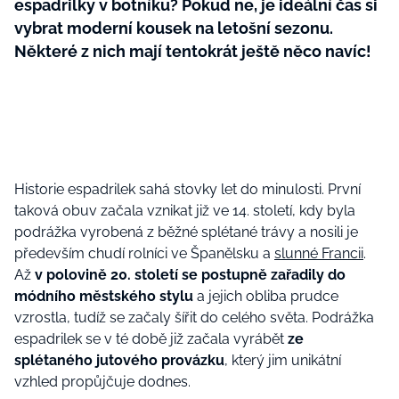
espadrilky v botníku? Pokud ne, je ideální čas si
vybrat moderní kousek na letošní sezonu.
Některé z nich mají tentokrát ještě něco navíc!
Historie espadrilek sahá stovky let do minulosti. První
taková obuv začala vznikat již ve 14. století, kdy byla
podrážka vyrobená z běžné splétané trávy a nosili je
především chudí rolníci ve Španělsku a
slunné Francii
.
Až
v polovině 20. století se postupně zařadily do
módního městského stylu
a jejich obliba prudce
vzrostla, tudíž se začaly šířit do celého světa. Podrážka
espadrilek se v té době již začala vyrábět
ze
splétaného jutového provázku
, který jim unikátní
vzhled propůjčuje dodnes.