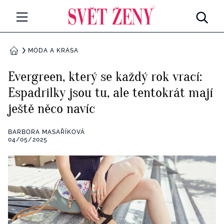
Svetzeny.cz
MÓDA A KRÁSA
MÓDA A KRÁSA
DOMŮ
CELEBRITY
Evergreen, který se každý rok vrací:
Všechny kategorie
Espadrilky jsou tu, ale tentokrát mají
RETROHUBKY
ještě něco navíc
Rozhovory
PSYCHOLOGIE
BARBORA MASAŘÍKOVÁ
Všechny kategorie
04/05/2025
ZDRAVÍ
Seberozvoj
Všechny kategorie
ZÁBAVA
Životní styl
Všechny kategorie
BYDLENÍ
Testy a kvízy
Všechny kategorie