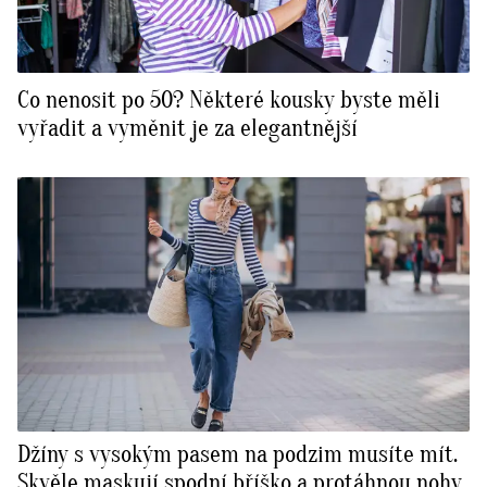
Co nenosit po 50? Některé kousky byste měli
vyřadit a vyměnit je za elegantnější
Džíny s vysokým pasem na podzim musíte mít.
Skvěle maskují spodní bříško a protáhnou nohy