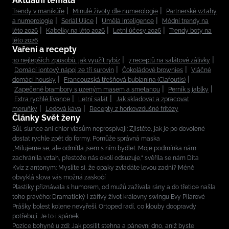
Aktuální témata
Trendy v manikúře
Minulé životy dle numerologie
Partnerské vztahy
a numerologie
Seriál Ulice
Umělá inteligence
Módní trendy na
léto 2026
Kabelky na léto 2026
Letní účesy 2026
Trendy boty na
léto 2026
Vaření a recepty
30 nejlepších způsobů, jak využít rybíz
7 receptů na salátové zálivky
Domácí iontový nápoj ze tří surovin
Čokoládové brownies
Vláčné
domácí housky
Francouzská třešňová bublanina (Clafoutis)
Zapečené brambory s uzeným masem a smetanou
Perník s jablky
Extra rychlé lívance
Letní salát
Jak skladovat a zpracovat
meruňky
Ledová káva
Recepty z horkovzdušné fritézy
Články Svět ženy
Sůl, slunce ani chlor vlasům neprospívají: Zjistěte, jak je po dovolené
dostat rychle zpět do formy. Pomůže správná maska
„Milujeme se, ale odmítla jsem s ním bydlet. Moje podmínka nám
zachránila vztah, přestože nás okolí odsuzuje,“ svěřila se nám Dita
Kvíz z antonym: Myslíte si, že opaky zvládáte levou zadní? Méně
obvyklá slova vás možná zaskočí
Plastiky přiznávala s humorem, od mužů zažívala rány a do třetice našla
toho pravého: Dramatický i zářivý život královny swingu Evy Pilarové
Prášky bolest kolene nevyřeší. Ortoped radí, co klouby doopravdy
potřebují. Je to i spánek
Pozice bohyně u zdi: Jak posílit stehna a pánevní dno, aniž byste