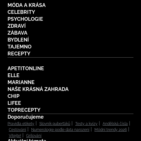
MÓDA A KRÁSA
CELEBRITY
PSYCHOLOGIE
ZDRAVÍ
ZÁBAVA
BYDLENÍ
TAJEMNO
RECEPTY
APETITONLINE
ELLE
MARIANNE
NAŠE KRÁSNÁ ZAHRADA
CHIP
LIFEE
TOPRECEPTY
Doporučujeme
Pravidla etikety
Slovník puberťáků
Testy a kvízy
Andělská čísla
Cestování
Numerologie podle data narození
Módní trendy 2026
Vítejte!
Grilování