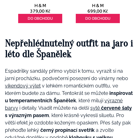
Nepřehlédnutelný outfit na jaro i
léto dle Španělek
Espadrilky sandály přímo vybízí k tomu, vyrazit si na
jarní procházku, podvečerní posezení do vinárny nebo
víkendový výlet
v lehkém romantickém outfitu, ve
kterém budete za dámu. Tentokrát se můžete
inspirovat
u temperamentních Španělek
, které milují
výrazné
barvy
i detaily. Vsadit můžete na delší
sytě
červené šaty
s výrazným pasem
, které krásně vykreslí siluetu. Pro
větší efekt je ozdobte koženým opaskem. Přes šaty pak
přehoďte lehký
černý propínací svetřík
a zvolte
odvážné doplňky v podobě
klobouku s velkou