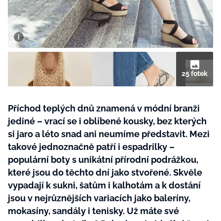
BurdaMedia
Tvoření
Extra
SVĚT ŽENY - 599 KČ
Rady a tipy
ROČNÍ PŘEDPLATNÉ SVĚT ŽENY +
SADA PRODUKTŮ MANA (10 ks)
25 fotek
Příchod teplých dnů znamená v módní branži
jediné – vrací se i oblíbené kousky, bez kterých
si jaro a léto snad ani neumíme představit. Mezi
takové jednoznačně patří i espadrilky –
populární boty s unikátní přírodní podrážkou,
které jsou do těchto dní jako stvořené. Skvěle
vypadají k sukni, šatům i kalhotám a k dostání
jsou v nejrůznějších variacích jako baleríny,
mokasíny, sandály i tenisky. Už máte své