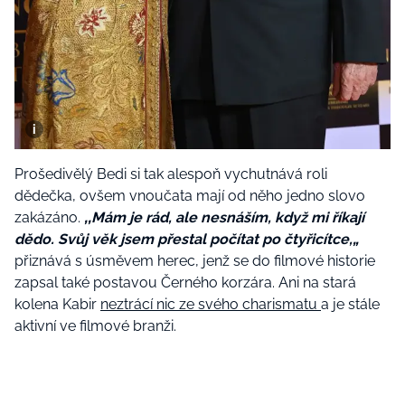
Prošedivělý Bedi si tak alespoň vychutnává roli
dědečka, ovšem vnoučata mají od něho jedno slovo
zakázáno.
‚‚Mám je rád, ale nesnáším, když mi říkají
dědo. Svůj věk jsem přestal počítat po čtyřicítce,„
přiznává s úsměvem herec, jenž se do filmové historie
zapsal také postavou Černého korzára. Ani na stará
kolena Kabir
neztrácí nic ze svého charismatu
a je stále
aktivní ve filmové branži.