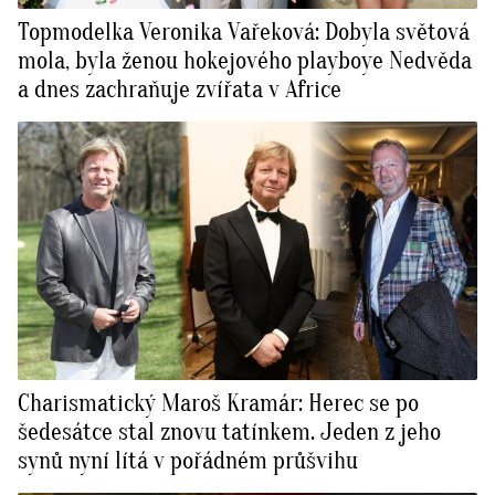
Topmodelka Veronika Vařeková: Dobyla světová
mola, byla ženou hokejového playboye Nedvěda
a dnes zachraňuje zvířata v Africe
Charismatický Maroš Kramár: Herec se po
šedesátce stal znovu tatínkem. Jeden z jeho
synů nyní lítá v pořádném průšvihu