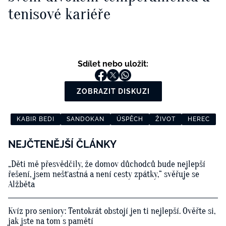
tenisové kariéře
Sdílet nebo uložit:
ZOBRAZIT DISKUZI
KABIR BEDI
SANDOKAN
ÚSPĚCH
ŽIVOT
HEREC
NEJČTENĚJŠÍ ČLÁNKY
„Děti mě přesvědčily, že domov důchodců bude nejlepší
řešení, jsem nešťastná a není cesty zpátky,“ svěřuje se
Alžběta
Kvíz pro seniory: Tentokrát obstojí jen ti nejlepší. Ověřte si,
jak jste na tom s pamětí