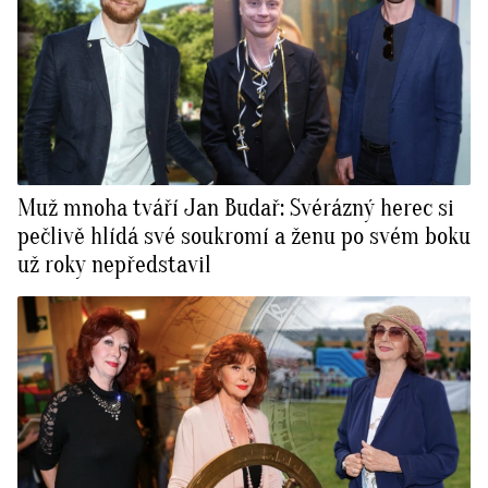
Muž mnoha tváří Jan Budař: Svérázný herec si
pečlivě hlídá své soukromí a ženu po svém boku
už roky nepředstavil