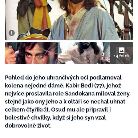
BurdaMedia
Tvoření
Extra
SVĚT ŽENY - 599 KČ
Rady a tipy
ROČNÍ PŘEDPLATNÉ SVĚT ŽENY +
SADA PRODUKTŮ MANA (10 ks)
14 fotek
Pohled do jeho uhrančivých oči podlamoval
kolena nejedné dámě. Kabir Bedi (77), jehož
nejvíce proslavila role Sandokana miloval ženy,
stejně jako ony jeho a k oltáři se nechal uhnat
celkem čtyřikrát. Osud mu ale připravil i
bolestivé chvilky, když si jeho syn vzal
dobrovolně život.