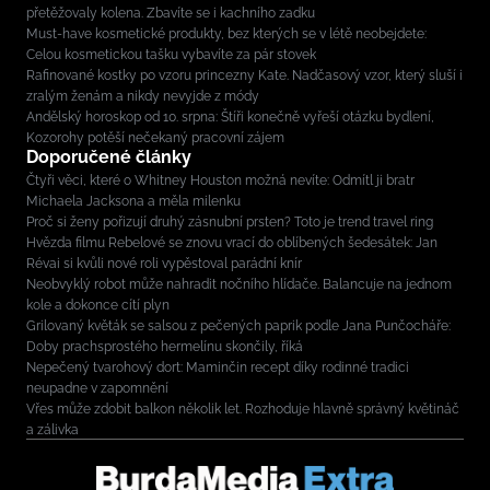
přetěžovaly kolena. Zbavíte se i kachního zadku
Must-have kosmetické produkty, bez kterých se v létě neobejdete:
Celou kosmetickou tašku vybavíte za pár stovek
Rafinované kostky po vzoru princezny Kate. Nadčasový vzor, který sluší i
zralým ženám a nikdy nevyjde z módy
Andělský horoskop od 10. srpna: Štíři konečně vyřeší otázku bydlení,
Kozorohy potěší nečekaný pracovní zájem
Doporučené články
Čtyři věci, které o Whitney Houston možná nevíte: Odmítl ji bratr
Michaela Jacksona a měla milenku
Proč si ženy pořizují druhý zásnubní prsten? Toto je trend travel ring
Hvězda filmu Rebelové se znovu vrací do oblíbených šedesátek: Jan
Révai si kvůli nové roli vypěstoval parádní knír
Neobvyklý robot může nahradit nočního hlídače. Balancuje na jednom
kole a dokonce cítí plyn
Grilovaný květák se salsou z pečených paprik podle Jana Punčocháře:
Doby prachsprostého hermelínu skončily, říká
Nepečený tvarohový dort: Maminčin recept díky rodinné tradici
neupadne v zapomnění
Vřes může zdobit balkon několik let. Rozhoduje hlavně správný květináč
a zálivka