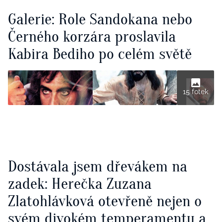
Galerie: Role Sandokana nebo
Černého korzára proslavila
Kabira Bediho po celém světě
15 fotek
Dostávala jsem dřevákem na
zadek: Herečka Zuzana
Zlatohlávková otevřeně nejen o
svém divokém temperamentu a