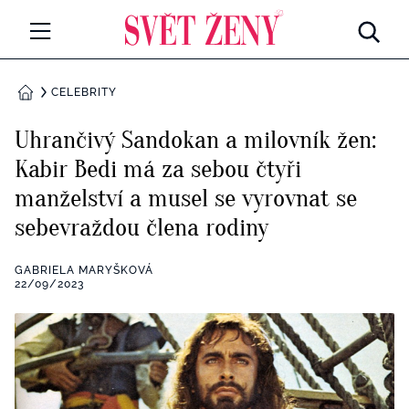
Svetzeny.cz
MÓDA A KRÁSA
CELEBRITY
DOMŮ
CELEBRITY
Uhrančivý Sandokan a milovník žen:
Všechny kategorie
Kabir Bedi má za sebou čtyři
RETROHUBKY
manželství a musel se vyrovnat se
Rozhovory
PSYCHOLOGIE
sebevraždou člena rodiny
Všechny kategorie
ZDRAVÍ
GABRIELA MARYŠKOVÁ
22/09/2023
Seberozvoj
Všechny kategorie
ZÁBAVA
Životní styl
Všechny kategorie
BYDLENÍ
Testy a kvízy
Všechny kategorie