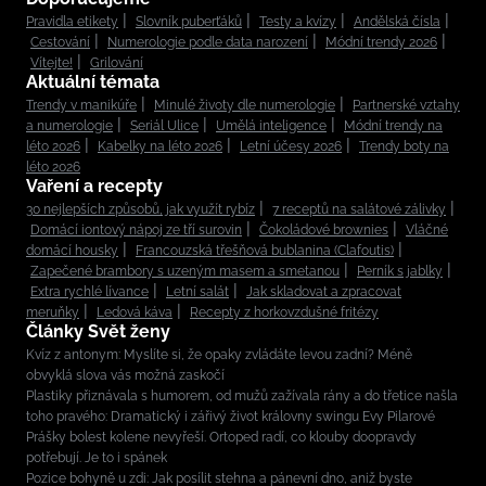
Pravidla etikety
Slovník puberťáků
Testy a kvízy
Andělská čísla
Cestování
Numerologie podle data narození
Módní trendy 2026
Vítejte!
Grilování
Aktuální témata
Trendy v manikúře
Minulé životy dle numerologie
Partnerské vztahy
a numerologie
Seriál Ulice
Umělá inteligence
Módní trendy na
léto 2026
Kabelky na léto 2026
Letní účesy 2026
Trendy boty na
léto 2026
Vaření a recepty
30 nejlepších způsobů, jak využít rybíz
7 receptů na salátové zálivky
Domácí iontový nápoj ze tří surovin
Čokoládové brownies
Vláčné
domácí housky
Francouzská třešňová bublanina (Clafoutis)
Zapečené brambory s uzeným masem a smetanou
Perník s jablky
Extra rychlé lívance
Letní salát
Jak skladovat a zpracovat
meruňky
Ledová káva
Recepty z horkovzdušné fritézy
Články Svět ženy
Kvíz z antonym: Myslíte si, že opaky zvládáte levou zadní? Méně
obvyklá slova vás možná zaskočí
Plastiky přiznávala s humorem, od mužů zažívala rány a do třetice našla
toho pravého: Dramatický i zářivý život královny swingu Evy Pilarové
Prášky bolest kolene nevyřeší. Ortoped radí, co klouby doopravdy
potřebují. Je to i spánek
Pozice bohyně u zdi: Jak posílit stehna a pánevní dno, aniž byste