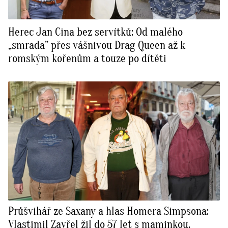
Herec Jan Cina bez servítků: Od malého
„smrada” přes vášnivou Drag Queen až k
romským kořenům a touze po dítěti
Průšvihář ze Saxany a hlas Homera Simpsona:
Vlastimil Zavřel žil do 57 let s maminkou.