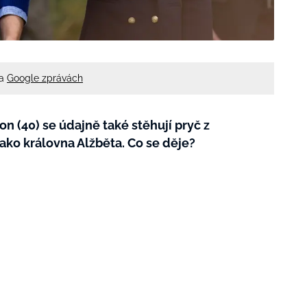
na
Google zprávách
on (40) se údajně také stěhují pryč z
ako královna Alžběta. Co se děje?