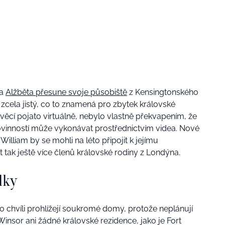
na
Alžběta přesune svoje působiště
z Kensingtonského
 zcela jistý, co to znamená pro zbytek královské
 věcí pojato virtuálně, nebylo vlastně překvapením, že
ovinností může vykonávat prostřednictvím videa. Nové
William by se mohli na léto připojit k jejímu
 tak ještě více členů královské rodiny z Londýna.
lky
uto chvíli prohlížejí soukromé domy, protože neplánují
nsor ani žádné královské rezidence, jako je Fort