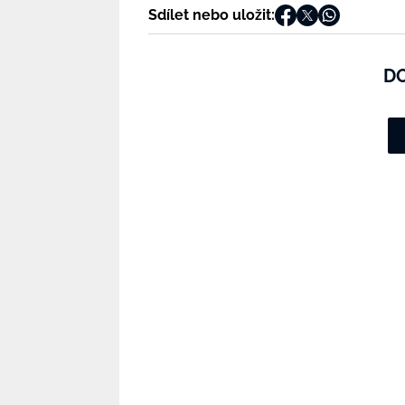
Sdílet nebo uložit:
D