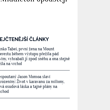
EJČTENĚJŠÍ ČLÁNKY
nko Tabei, první žena na Mount
erestu během výstupu přežila pád
viny, vyhrabali ji zpod sněhu a ona stejně
šla na vrchol
spoutaný Jason Momoa slaví
rozeniny: Život v karavanu za miliony,
vá osudová láska a tajné plány na
ůchod