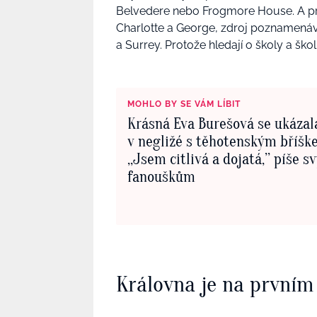
Belvedere nebo Frogmore House. A prot
Charlotte a George, zdroj poznamenává
a Surrey. Protože hledají o školy a šk
MOHLO BY SE VÁM LÍBIT
Krásná Eva Burešová se ukázal
v negližé s těhotenským bříšk
‚‚Jsem citlivá a dojatá,’’ píše 
fanouškům
Královna je na prvním