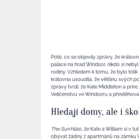
Poté, co se objevily zprávy, že králov
paláce na hrad Windsor, nikdo si nebyl
rodiny. Vzhledem k tomu, že bylo tolik
královna usoudila, že většinu svých p
zprávy tvrdí, že Kate Middleton a princ 
Veličenstvu ve Windsoru a přestěhovat
Hledají domy, ale i ško
The Sun
hlásí, že Kate a William si v t
obývat žádný z apartmánů na zámku Wi