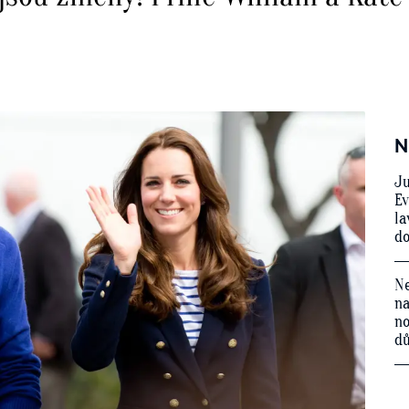
N
Ju
Ev
la
do
Ne
na
no
d