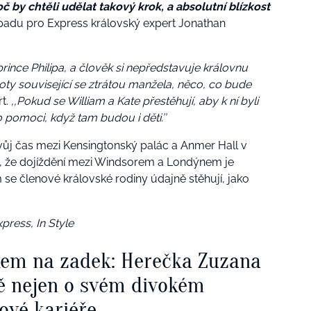
č by chtěli udělat takový krok, a absolutní blízkost
topadu pro Express královský expert Jonathan
prince Philipa, a člověk si nepředstavuje královnu
moty související se ztrátou manžela, něco, co bude
rt.
‚‚Pokud se William a Kate přestěhují, aby k ní byli
 pomoci, když tam budou i děti.’’
vůj čas mezi Kensingtonský palác a Anmer Hall v
 že dojíždění mezi Windsorem a Londýnem je
am se členové královské rodiny údajně stěhují, jako
press, In Style
kem na zadek: Herečka Zuzana
ě nejen o svém divokém
ové kariéře