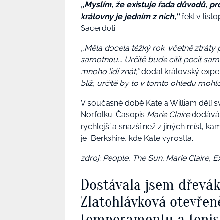
‚‚
Myslím, že existuje řada důvodů, pro
královny je jedním z nich,’’
řekl v lis
Sacerdoti.
‚‚Měla docela těžký rok, včetně ztráty 
samotnou... Určitě bude cítit pocit sa
mnoho lidí znát,’’
dodal královský expe
blíž, určitě by to v tomto ohledu mohlo
V současné době Kate a William dělí s
Norfolku. Časopis
Marie Claire
dodává,
rychlejší a snazší než z jiných míst, k
je Berkshire, kde Kate vyrostla.
zdroj: People, The Sun, Marie Claire, Ex
Dostávala jsem dřevá
Zlatohlávková otevřen
temperamentu a tenis