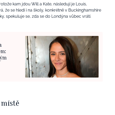
ože kam jdou Will a Kate, následují je Louis,
, že se hledí i na školy, konkrétně v Buckinghamshire
olky, spekuluje se, zda se do Londýna vůbec vrátí.
a
em:
svým
 místě