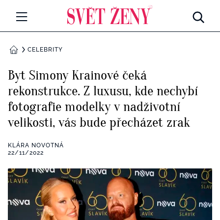
Svetzeny.cz
MÓDA A KRÁSA
CELEBRITY
DOMŮ
CELEBRITY
Byt Simony Krainové čeká
Všechny kategorie
rekonstrukce. Z luxusu, kde nechybí
RETROHUBKY
fotografie modelky v nadživotní
Rozhovory
PSYCHOLOGIE
velikosti, vás bude přecházet zrak
Všechny kategorie
ZDRAVÍ
KLÁRA NOVOTNÁ
22/11/2022
Seberozvoj
Všechny kategorie
ZÁBAVA
Životní styl
Všechny kategorie
BYDLENÍ
Testy a kvízy
Všechny kategorie