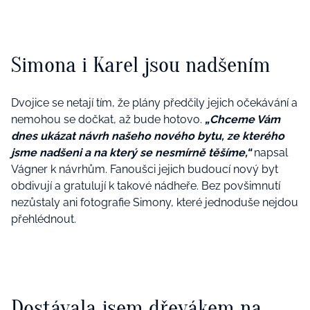
Simona i Karel jsou nadšením
Dvojice se netají tím, že plány předčily jejich očekávání a
nemohou se dočkat, až bude hotovo.
„
Chceme Vám
dnes ukázat návrh našeho nového bytu, ze kterého
jsme nadšeni a na který se nesmírně těšíme,
“
napsal
Vágner k návrhům. Fanoušci jejich budoucí nový byt
obdivují a gratulují k takové nádheře. Bez povšimnutí
nezůstaly ani fotografie Simony, které jednoduše nejdou
přehlédnout.
Dostávala jsem dřevákem na