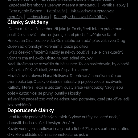
Zapečené brambory s uzeným masem a smetanou
Perník s jablky
Extra rychlé lívance
Letní salát
Jak skladovat a zpracovat
meruňky
Ledová káva
Recepty z horkovzdušné fritézy
Články Svět ženy
„Dcera mi řekla, že nechce žít jako já. Po čtyřiceti letech práce mám
pocit, že si neváží toho, co jsem jí chtěl předat,“ svěřuje se Karel
Herec Jan Cina bez servítků: Od malého „smrada” přes vášnivou Drag
Queen až k romským kořenům a touze po dítěti
Kvíz z českých frazémů: Každý je někdy používá, ale jejich skutečný
význam zná málokdo. Obstojíte bez jediné chyby?
Nad Hirošimou se rozsvítilo druhé slunce. To, co následovalo, bylo horší
než peklo. Přeživší říkali, že na ně spadlo slunce
Muzikálová královna Hana Holišová: Talentovaná herečka muže po
svém boku tají. Otázky ohledně mateřství jí přijdou velice nezdvořilé
Kalhoty, které si letošní léto zamilovaly zralé Francouzky. Vzory jsou
opět v kurzu: Nosí se pruhy, puntíky i kostky
Trávení po padesátce: Proč najednou vadí potraviny, které jste dříve jedli
bez problémů
Doporučené články
Letní trendy podle vášnivých Italek. Stylové outfity, na které nedají
dopustit, budou slušet i českým ženám
Každý večer jen scrollování na gauči a ticho? Zkuste s partnerem rutinu,
díky které uklidíte dům i zažehnete starou jiskru