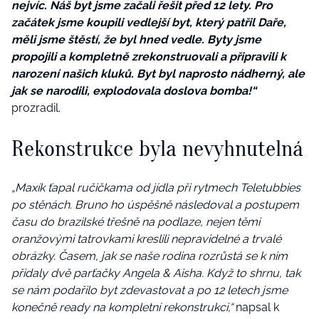
nejvíc. Náš byt jsme začali řešit před 12 lety. Pro
začátek jsme koupili vedlejší byt, který patřil Daře,
měli jsme štěstí, že byl hned vedle. Byty jsme
propojili a kompletně zrekonst
r
uovali a připravili k
narození našich kluků. Byt byl naprosto nádherný, ale
jak se narodili, explodovala doslova bomba!
“
prozradil.
Rekonstrukce byla nevyhnutelná
„
Maxík ťapal ručičkama od jídla při rytmech
T
elet
u
bbies
po stěnách. Bruno ho úspěšně následoval a postupem
času do brazilské třešně na podlaze, nejen těmi
oranžovými tatrovkami kreslili nepravidelné a trvalé
obrázky. Časem, jak se naše rodina rozrůstá se k nim
přidaly dvě parťačky Angela & Aisha. Když to shrnu, tak
se nám podařilo byt zdevastovat a po 12 letech jsme
konečně ready na kompletní rekonstrukci,
“
napsal k