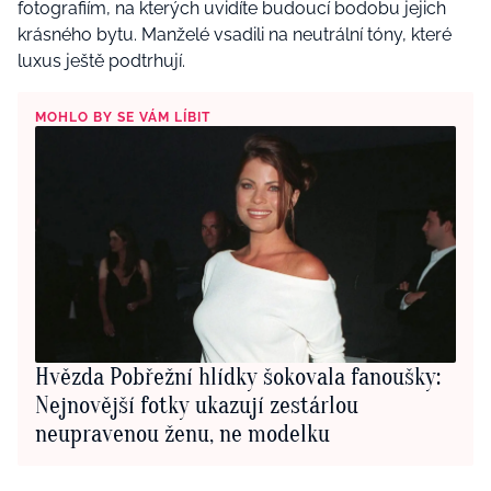
fotografiím, na kterých uvidíte budoucí bodobu jejich
krásného bytu. Manželé vsadili na neutrální tóny, které
luxus ještě podtrhují.
MOHLO BY SE VÁM LÍBIT
Hvězda Pobřežní hlídky šokovala fanoušky:
Nejnovější fotky ukazují zestárlou
neupravenou ženu, ne modelku