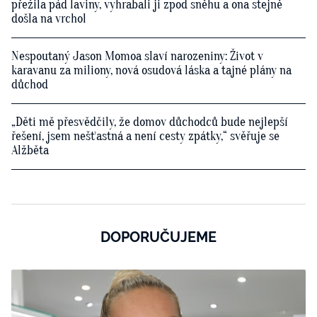
přežila pád laviny, vyhrabali ji zpod sněhu a ona stejně
došla na vrchol
Nespoutaný Jason Momoa slaví narozeniny: Život v
karavanu za miliony, nová osudová láska a tajné plány na
důchod
„Děti mě přesvědčily, že domov důchodců bude nejlepší
řešení, jsem nešťastná a není cesty zpátky,“ svěřuje se
Alžběta
DOPORUČUJEME