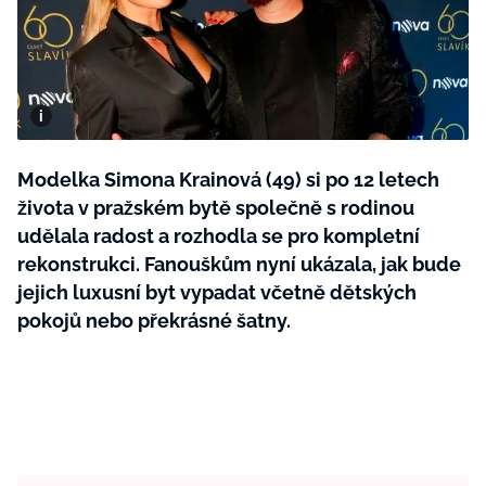
BurdaMedia
Tvoření
Extra
SVĚT ŽENY - 599 KČ
Rady a tipy
ROČNÍ PŘEDPLATNÉ SVĚT ŽENY +
SADA PRODUKTŮ MANA (10 ks)
Modelka Simona Krainová (49) si po 12 letech
života v pražském bytě společně s rodinou
udělala radost a rozhodla se pro kompletní
rekonstrukci. Fanouškům nyní ukázala, jak bude
jejich luxusní byt vypadat včetně dětských
pokojů nebo překrásné šatny.