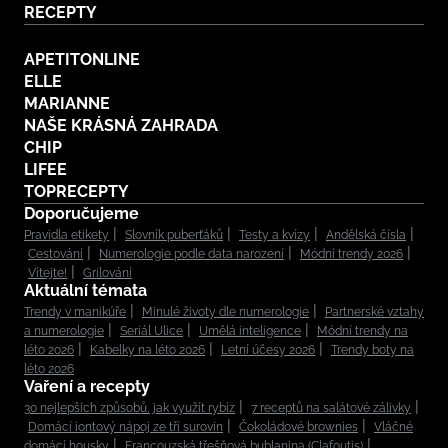
RECEPTY
APETITONLINE
ELLE
MARIANNE
NAŠE KRÁSNÁ ZAHRADA
CHIP
LIFEE
TOPRECEPTY
Doporučujeme
Pravidla etikety
Slovník puberťáků
Testy a kvízy
Andělská čísla
Cestování
Numerologie podle data narození
Módní trendy 2026
Vítejte!
Grilování
Aktuální témata
Trendy v manikúře
Minulé životy dle numerologie
Partnerské vztahy
a numerologie
Seriál Ulice
Umělá inteligence
Módní trendy na
léto 2026
Kabelky na léto 2026
Letní účesy 2026
Trendy boty na
léto 2026
Vaření a recepty
30 nejlepších způsobů, jak využít rybíz
7 receptů na salátové zálivky
Domácí iontový nápoj ze tří surovin
Čokoládové brownies
Vláčné
domácí housky
Francouzská třešňová bublanina (Clafoutis)