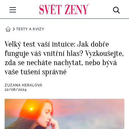
Svetzeny.cz
MÓDA A KRÁSA
TESTY A KVÍZY
DOMŮ
CELEBRITY
Velký test vaší intuice: Jak dobře
Všechny kategorie
funguje váš vnitřní hlas? Vyzkoušejte,
RETROHUBKY
zda se necháte nachytat, nebo bývá
Rozhovory
PSYCHOLOGIE
vaše tušení správné
Všechny kategorie
ZDRAVÍ
ZUZANA HERALOVÁ
22/08/2024
Seberozvoj
Všechny kategorie
ZÁBAVA
Životní styl
Všechny kategorie
BYDLENÍ
Testy a kvízy
Všechny kategorie