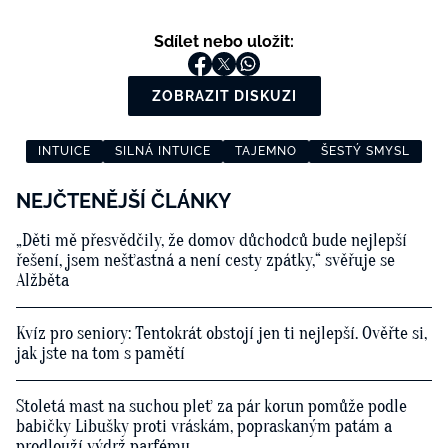
Sdílet nebo uložit:
ZOBRAZIT DISKUZI
INTUICE
SILNÁ INTUICE
TAJEMNO
ŠESTÝ SMYSL
NEJČTENĚJŠÍ ČLÁNKY
„Děti mě přesvědčily, že domov důchodců bude nejlepší
řešení, jsem nešťastná a není cesty zpátky,“ svěřuje se
Alžběta
Kvíz pro seniory: Tentokrát obstojí jen ti nejlepší. Ověřte si,
jak jste na tom s pamětí
Stoletá mast na suchou pleť za pár korun pomůže podle
babičky Libušky proti vráskám, popraskaným patám a
prodlouží výdrž parfému