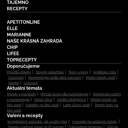
TAJEMNO
RECEPTY
APETITONLINE
ELLE
MARIANNE
NAŠE KRÁSNÁ ZAHRADA
CHIP
LIFEE
TOPRECEPTY
Doporučujeme
Pravidla etikety
Slovník puberťáků
Testy a kvízy
Andělská čísla
Cestování
Numerologie podle data narození
Módní trendy 2026
Vítejte!
Grilování
Aktuální témata
Trendy v manikúře
Minulé životy dle numerologie
Partnerské vztahy
a numerologie
Seriál Ulice
Umělá inteligence
Módní trendy na
léto 2026
Kabelky na léto 2026
Letní účesy 2026
Trendy boty na
léto 2026
Vaření a recepty
30 nejlepších způsobů, jak využít rybíz
7 receptů na salátové zálivky
Domácí iontový nápoj ze tří surovin
Čokoládové brownies
Vláčné