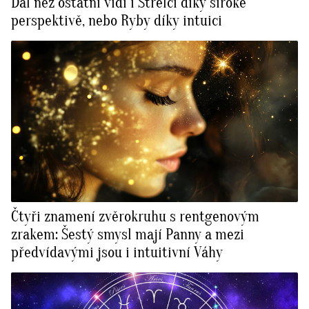
Dál než ostatní vidí i Střelci díky široké
perspektivě, nebo Ryby díky intuici
Čtyři znamení zvěrokruhu s rentgenovým
zrakem: Šestý smysl mají Panny a mezi
předvídavými jsou i intuitivní Váhy