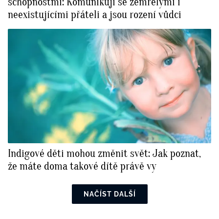
schopnostmi: Komunikují se zemřelými i
neexistujícími přáteli a jsou rození vůdci
Indigové děti mohou změnit svět: Jak poznat,
že máte doma takové dítě právě vy
NAČÍST DALŠÍ