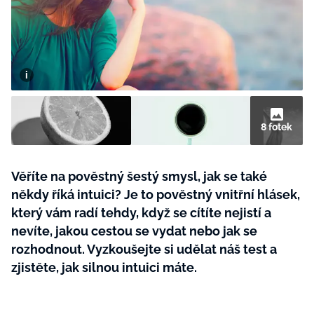
BurdaMedia
Tvoření
Extra
SVĚT ŽENY - 599 KČ
Rady a tipy
ROČNÍ PŘEDPLATNÉ SVĚT ŽENY +
SADA PRODUKTŮ MANA (10 ks)
8 fotek
Věříte na pověstný šestý smysl, jak se také
někdy říká intuici? Je to pověstný vnitřní hlásek,
který vám radí tehdy, když se cítíte nejistí a
nevíte, jakou cestou se vydat nebo jak se
rozhodnout. Vyzkoušejte si udělat náš test a
zjistěte, jak silnou intuici máte.