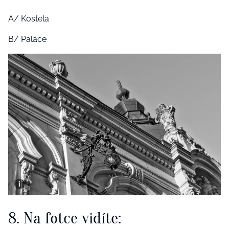
A/ Kostela
B/ Paláce
8. Na fotce vidíte: