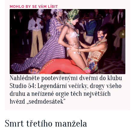
MOHLO BY SE VÁM LÍBIT
Nahlédněte pootevřenými dveřmi do klubu
Studio 54: Legendární večírky, drogy všeho
druhu a neřízené orgie těch největších
hvězd „sedmdesátek”
Smrt třetího manžela