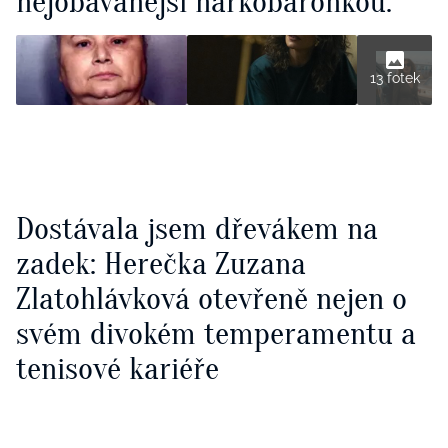
nejobávanější narkobaronkou:
13 fotek
Dostávala jsem dřevákem na
zadek: Herečka Zuzana
Zlatohlávková otevřeně nejen o
svém divokém temperamentu a
tenisové kariéře