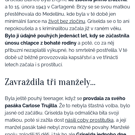
a to 15. února 1943 v Cartageně. Brzy se se svou matkou
přestěhovala do Medellínu, kde byla v té době jen
minimální šance na
život bez zločinu
. Griselda se o to ani
nepokoušela a s kriminalitou začala již v raném věku.
Bylo jí údajně pouhých jedenáct let, kdy se zúčastnila
únosu chlapce z bohaté rodiny
a poté, co za něj
příbuzní nezaplatili výkupné, ho smrtelně postřelila. V té
době už běžně provozovala kapsářství a ve třinácti
letech začala i s prostitucí.
Zavraždila tři manžely...
Byla ještě pouhý teenager, když se
provdala za svého
pasáka Carlose Trujilla
. Že to nebyla šťastná volba, bylo
jasné od začátku. Griselda byla odmalička bita svojí
matkou, poté si zažila dost
násilí coby prostitutka
, a její
manžel pasák také nebyl zrovna něžné povahy. Manželé
spolu zplodili tři děti, i tak ho ale
Griselda jednoho dne