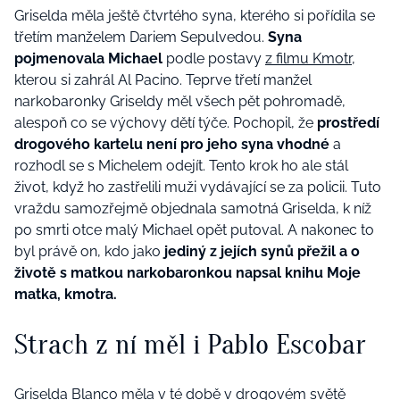
Griselda měla ještě čtvrtého syna, kterého si pořídila se
třetím manželem Dariem Sepulvedou.
Syna
pojmenovala Michael
podle postavy
z filmu Kmotr
,
kterou si zahrál Al Pacino. Teprve třetí manžel
narkobaronky Griseldy měl všech pět pohromadě,
alespoň co se výchovy dětí týče. Pochopil, že
prostředí
drogového kartelu není pro jeho syna vhodné
a
rozhodl se s Michelem odejít. Tento krok ho ale stál
život, když ho zastřelili muži vydávající se za policii. Tuto
vraždu samozřejmě objednala samotná Griselda, k níž
po smrti otce malý Michael opět putoval. A nakonec to
byl právě on, kdo jako
jediný z jejích synů přežil a o
životě s matkou narkobaronkou napsal knihu Moje
matka, kmotra.
Strach z ní měl i Pablo Escobar
Griselda Blanco měla v té době v drogovém světě