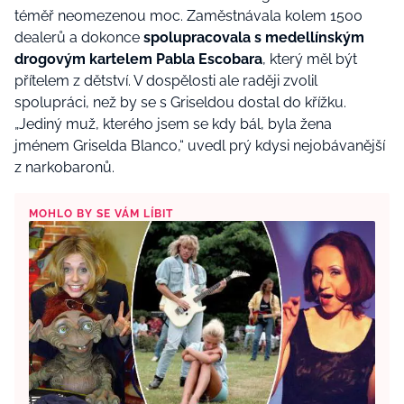
téměř neomezenou moc. Zaměstnávala kolem 1500
dealerů a dokonce
spolupracovala s medellínským
drogovým kartelem Pabla Escobara
, který měl být
přítelem z dětství. V dospělosti ale raději zvolil
spolupráci, než by se s Griseldou dostal do křížku.
„Jediný muž, kterého jsem se kdy bál, byla žena
jménem Griselda Blanco,
“ uvedl prý kdysi nejobávanější
z narkobaronů.
MOHLO BY SE VÁM LÍBIT