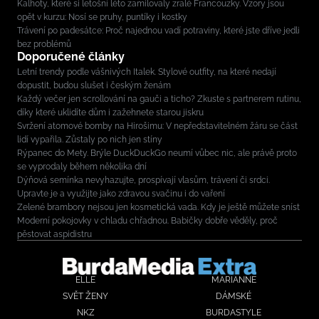
Kalhoty, které si letošní léto zamilovaly zralé Francouzky. Vzory jsou
opět v kurzu: Nosí se pruhy, puntíky i kostky
Trávení po padesátce: Proč najednou vadí potraviny, které jste dříve jedli
bez problémů
Doporučené články
Letní trendy podle vášnivých Italek. Stylové outfity, na které nedají
dopustit, budou slušet i českým ženám
Každý večer jen scrollování na gauči a ticho? Zkuste s partnerem rutinu,
díky které uklidíte dům i zažehnete starou jiskru
Svržení atomové bomby na Hirošimu: V nepředstavitelném žáru se část
lidí vypařila. Zůstaly po nich jen stíny
Rýpanec do Mety. Brýle DuckDuckGo neumí vůbec nic, ale právě proto
se vyprodaly během několika dní
Dýňová semínka nevyhazujte, prospívají vlasům, trávení či srdci.
Upravte je a využijte jako zdravou svačinu i do vaření
Zelené brambory nejsou jen kosmetická vada. Kdy je ještě můžete sníst
Moderní pokojovky v chladu chřadnou. Babičky dobře věděly, proč
pěstovat aspidistru
ELLE
MARIANNE
SVĚT ŽENY
DÁMSKÉ
NKZ
BURDASTYLE