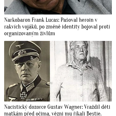
Narkobaron Frank Lucas: Pašoval heroin v
rakvích vojáků, po změně identity bojoval proti
organizovaným živlům
Nacistický dozorce Gustav Wagner: Vraždil děti
matkám před očima, vězni mu říkali Bestie.