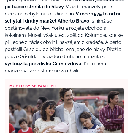
po hádce střelila do hlavy.
Vraždit manžely pro ni
nicméně nebylo nic ojedinělého.
V roce 1975 to od ní
schytal i druhý manžel Alberto Bravo
, s nímž se
odstěhovala do New Yorku a rozjela obchod s
kokainem. Museli však utéct zpět do Kolumbie, kde se
při jedné z hádek obvinili navzájem z krádeže. Alberto
postřelil Griseldu do břicha, ona jeho do hlavy. Přežila
pouze Griselda a vraždou druhého manžela si
vysloužila přezdívku Černá vdova.
Ke třetímu
manželovi se dostaneme za chvíli.
MOHLO BY SE VÁM LÍBIT