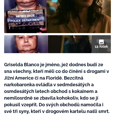
BurdaMedia
Tvoření
Extra
SVĚT ŽENY - 599 KČ
Rady a tipy
ROČNÍ PŘEDPLATNÉ SVĚT ŽENY +
SADA PRODUKTŮ MANA (10 ks)
12 fotek
Griselda Blanco je jméno, jež dodnes budí ze
sna všechny, kteří měli co do činění s drogami v
Jižní Americe či na Floridě. Bezcitná
narkobaronka ovládla v sedmdesátých a
osmdesátých letech obchod s kokainem a
nemilosrdně se zbavila kohokoliv, kdo se jí
pokusil vzepřít. Do svých obchodů namočila i
své tři syny, kteří v drogovém kartelu našli smrt.