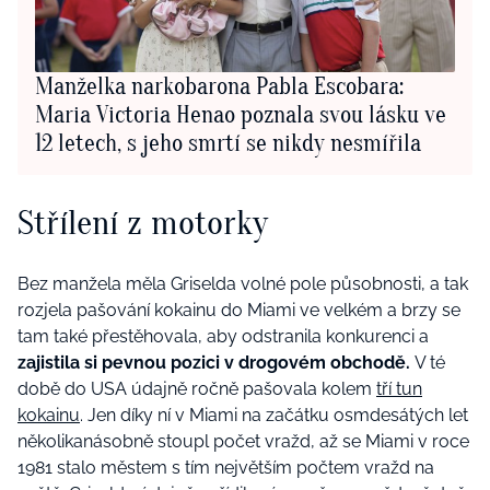
Manželka narkobarona Pabla Escobara:
Maria Victoria Henao poznala svou lásku ve
12 letech, s jeho smrtí se nikdy nesmířila
Střílení z motorky
Bez manžela měla Griselda volné pole působnosti, a tak
rozjela pašování kokainu do Miami ve velkém a brzy se
tam také přestěhovala, aby odstranila konkurenci a
zajistila si pevnou pozici v drogovém obchodě.
V té
době do USA údajně ročně pašovala kolem
tří tun
kokainu
. Jen díky ní v Miami na začátku osmdesátých let
několikanásobně stoupl počet vražd, až se Miami v roce
1981 stalo městem s tím největším počtem vražd na