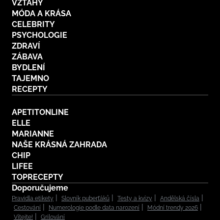
VZTAHY
MÓDA A KRÁSA
CELEBRITY
PSYCHOLOGIE
ZDRAVÍ
ZÁBAVA
BYDLENÍ
TAJEMNO
RECEPTY
APETITONLINE
ELLE
MARIANNE
NAŠE KRÁSNÁ ZAHRADA
CHIP
LIFEE
TOPRECEPTY
Doporučujeme
Pravidla etikety
Slovník puberťáků
Testy a kvízy
Andělská čísla
Cestování
Numerologie podle data narození
Módní trendy 2026
Vítejte!
Grilování