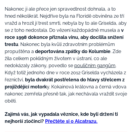
Nakonec ji ale přece jen spravedlnost dohnala, a to
hned několikrát. Nejdříve byla na Floridě obviněna ze tří
vražd a hrozil jí trest smrti, nebyla by to ale Griselda, aby
se z toho nedostala. Do vězení každopádně musela a
v
roce 1998 dokonce přiznala vinu, aby docílila snížení
trestu
. Nakonec byla kvůli zdravotním problémům
propuštěna a
deportována zpátky do Kolumbie
. Zde
žila celkem poklidným životem v ústraní, co ale
nedokázaly zákony, povedlo se
pouličním gangům
.
Když totiž jednoho dne v roce 2012 Griselda vycházela z
řeznictví,
byla dvakrát postřelena do hlavy střelcem z
projíždějící motork
y. Kokainová královna a černá vdova
nakonec zemřela přesně tak, jak nechávala vraždit svoje
oběti.
Zajímá vás, jak vypadala věznice, kde byli držení ti
nejhorší zločinci?
Přečtěte si o Alcatrazu.