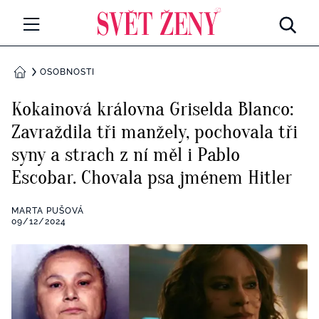
Svetzeny.cz
MÓDA A KRÁSA
OSOBNOSTI
DOMŮ
CELEBRITY
Kokainová královna Griselda Blanco:
Všechny kategorie
Zavraždila tři manžely, pochovala tři
RETROHUBKY
syny a strach z ní měl i Pablo
Rozhovory
PSYCHOLOGIE
Escobar. Chovala psa jménem Hitler
Všechny kategorie
ZDRAVÍ
MARTA PUŠOVÁ
09/12/2024
Seberozvoj
Všechny kategorie
ZÁBAVA
Životní styl
Všechny kategorie
BYDLENÍ
Testy a kvízy
Všechny kategorie