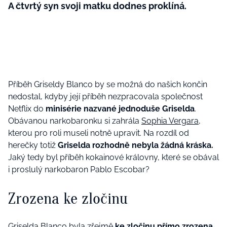
A čtvrtý syn svoji matku dodnes proklíná.
Příběh Griseldy Blanco by se možná do našich končin
nedostal, kdyby její příběh nezpracovala společnost
Netflix do
minisérie nazvané jednoduše Griselda
.
Obávanou narkobaronku si zahrála
Sophia Vergara
,
kterou pro roli museli notně upravit. Na rozdíl od
herečky totiž
Griselda rozhodně nebyla žádná kráska.
Jaký tedy byl příběh kokainové královny, které se obával
i proslulý narkobaron Pablo Escobar?
Zrozena ke zločinu
Griselda Blanco byla zřejmě
ke zločinu přímo zrozena
,