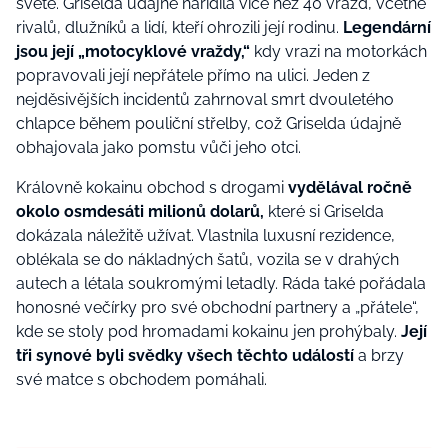
světě. Griselda údajně nařídila více než 40 vražd, včetně
rivalů, dlužníků a lidí, kteří ohrozili její rodinu.
Legendární
jsou její „motocyklové vraždy,“
kdy vrazi na motorkách
popravovali její nepřátele přímo na ulici. Jeden z
nejděsivějších incidentů zahrnoval smrt dvouletého
chlapce během pouliční střelby, což Griselda údajně
obhajovala jako pomstu vůči jeho otci​.
Královně kokainu obchod s drogami
vydělával ročně
okolo osmdesáti milionů dolarů,
které si Griselda
dokázala náležitě užívat. Vlastnila luxusní rezidence,
oblékala se do nákladných šatů, vozila se v drahých
autech a létala soukromými letadly. Ráda také pořádala
honosné večírky pro své obchodní partnery a „přátele“,
kde se stoly pod hromadami kokainu jen prohýbaly.
Její
tři synové byli svědky všech těchto událostí
a brzy
své matce s obchodem pomáhali.