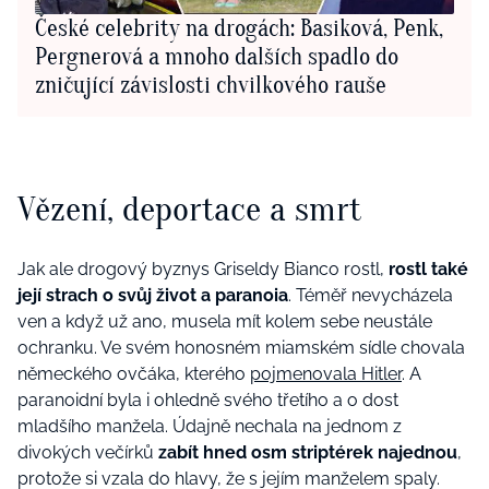
České celebrity na drogách: Basiková, Penk,
Pergnerová a mnoho dalších spadlo do
zničující závislosti chvilkového rauše
Vězení, deportace a smrt
Jak ale drogový byznys Griseldy Bianco rostl,
rostl také
její strach o svůj život a paranoia
. Téměř nevycházela
ven a když už ano, musela mít kolem sebe neustále
ochranku. Ve svém honosném miamském sídle chovala
německého ovčáka, kterého
pojmenovala Hitler
. A
paranoidní byla i ohledně svého třetího a o dost
mladšího manžela. Údajně nechala na jednom z
divokých večírků
zabít hned osm striptérek najednou
,
protože si vzala do hlavy, že s jejím manželem spaly.