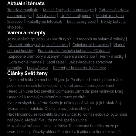
Aktuální témata
Trendy v manikúře
Minulé životy dle numerologie
Partnerské vztahy
a numerologie
Seriál Ulice
Umělá inteligence
Módní trendy na
léto 2026
Kabelky na léto 2026
Letní účesy 2026
Trendy boty na
léto 2026
Vaření a recepty
30 nejlepších způsobů, jak využít rybíz
7 receptů na salátové zálivky
Domácí iontový nápoj ze tří surovin
Čokoládové brownies
Vláčné
domácí housky
Francouzská třešňová bublanina (Clafoutis)
Zapečené brambory s uzeným masem a smetanou
Perník s jablky
Extra rychlé lívance
Letní salát
Jak skladovat a zpracovat
meruňky
Ledová káva
Recepty z horkovzdušné fritézy
Články Svět ženy
„Dcera mi řekla, že nechce žít jako já. Po čtyřiceti letech práce mám
pocit, že si neváží toho, co jsem jí chtěl předat,“ svěřuje se Karel
Herec Jan Cina bez servítků: Od malého „smrada” přes vášnivou Drag
Queen až k romským kořenům a touze po dítěti
Kvíz z českých frazémů: Každý je někdy používá, ale jejich skutečný
význam zná málokdo. Obstojíte bez jediné chyby?
Nad Hirošimou se rozsvítilo druhé slunce. To, co následovalo, bylo horší
než peklo. Přeživší říkali, že na ně spadlo slunce
Muzikálová královna Hana Holišová: Talentovaná herečka muže po
svém boku tají. Otázky ohledně mateřství jí přijdou velice nezdvořilé