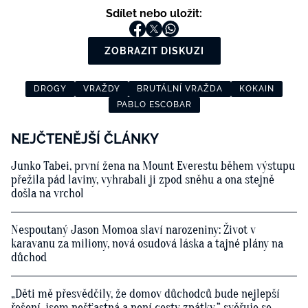
Sdílet nebo uložit:
ZOBRAZIT DISKUZI
DROGY
VRAŽDY
BRUTÁLNÍ VRAŽDA
KOKAIN
PABLO ESCOBAR
NEJČTENĚJŠÍ ČLÁNKY
Junko Tabei, první žena na Mount Everestu během výstupu
přežila pád laviny, vyhrabali ji zpod sněhu a ona stejně
došla na vrchol
Nespoutaný Jason Momoa slaví narozeniny: Život v
karavanu za miliony, nová osudová láska a tajné plány na
důchod
„Děti mě přesvědčily, že domov důchodců bude nejlepší
řešení, jsem nešťastná a není cesty zpátky,“ svěřuje se