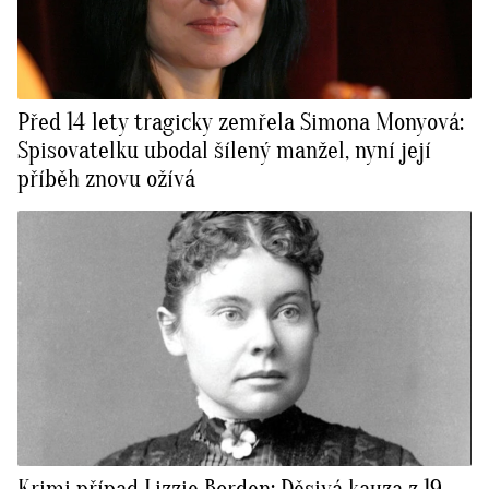
Před 14 lety tragicky zemřela Simona Monyová:
Spisovatelku ubodal šílený manžel, nyní její
příběh znovu ožívá
Krimi případ Lizzie Borden: Děsivá kauza z 19.