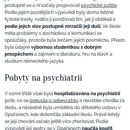
postupně se u ní začaly projevovat
psychické potíže
.
Podle jejích pozdějších výpovědí byly doma běžné
fyzické tresty, rodiče ji ponižovali tím, jak ji oblékali a
podle jejích slov postupně mrzačili její duši.
Ve škole
měla problémy s docházkou a komunikací se
spolužáky, protože byla terčem jejich posměchu. Přesto
byla údajně
výbornou studentkou s dobrým
prospěchem
a zájmem o literaturu, hru na klavír a
studium německého jazyka.
Pobyty na psychiatrii
V osmé třídě však byla
hospitalizována na psychiatrii
poté, co se
pokusila o sebevraždu
a neustále chodila za
školu, a následně byla umístěna do dětského ústavu v
Opařanech, kde dokončila základní školu. Právě tehdy
se její chování začalo ještě více zhoršovat. Podle
výpovědí její sestry se v Opařanech
naučila kouřit,