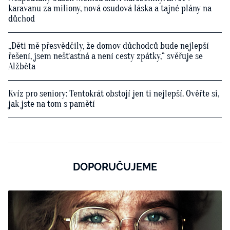
karavanu za miliony, nová osudová láska a tajné plány na
důchod
„Děti mě přesvědčily, že domov důchodců bude nejlepší
řešení, jsem nešťastná a není cesty zpátky,“ svěřuje se
Alžběta
Kvíz pro seniory: Tentokrát obstojí jen ti nejlepší. Ověřte si,
jak jste na tom s pamětí
DOPORUČUJEME