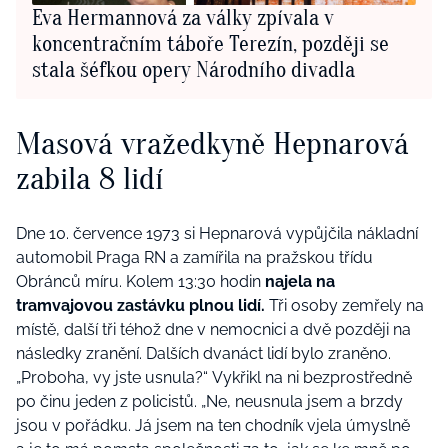
Eva Hermannová za války zpívala v
koncentračním táboře Terezín, později se
stala šéfkou opery Národního divadla
Masová vražedkyně Hepnarová
zabila 8 lidí
Dne 10. července 1973 si Hepnarová vypůjčila nákladní
automobil Praga RN a zamířila na pražskou třídu
Obránců míru. Kolem 13:30 hodin
najela na
tramvajovou zastávku plnou lidí.
Tři osoby zemřely na
místě, další tři téhož dne v nemocnici a dvě později na
následky zranění. Dalších dvanáct lidí bylo zraněno.
„Proboha, vy jste usnula?“
Vykřikl na ni bezprostředně
po činu jeden z policistů.
„Ne, neusnula jsem a brzdy
jsou v pořádku. Já jsem na ten chodník vjela úmyslně