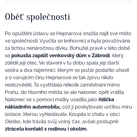
Oběť společnosti
Po opuštění ústavu se Hepnarová snažila najít své místo
ve společnosti. Vyučila se knihovnicí a byla považována
za tichou nenáročnou dívku. Bohužel právě v této době
se
pokusila zapálit venkovský dům v Zábrodí
, který
zdědil její otec. Ve stavení v tu dobu spala její starší
sestra a dva nájemníci, kterým se požár podařilo uhasit
a o varujícím činu Hepnarové se tak zprvu nikdo
nedozvěděl. Ta vystřídala několik zaměstnání mimo
Prahu, do hlavního města se ale nakonec opět vrátila.
Nakonec se s pomocí matky usadila jako
řidička
nákladního automobilu,
což jí poskytovalo určitou míru
izolace, kterou vyhledávala. Koupila si chatu v obci
Oleško, kde trávila svůj volný čas, avšak postupně
ztrácela kontakt s rodinou i okolím.