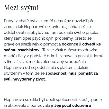
Mezi svými
Pobyt v chatě byl ale téměř nemožný obzvlášť přes
zimu, a tak Hepnarové nezbylo nic jiného, než se
odstěhovat na ubytovnu. Tam poznala svého přítele,
který sám trpěl
psychickými problémy
, přesto se jí
právě on snažil nejvíc pomoct a
dokonce ji odvedl ke
svému psychiatrovi.
Ten se však duševním zdravím
mladé dívky v podstatě odmítl zabývat a poslal ji domů
s tím, ať si vezme dovolenou, aby si odpočala.
Hepnarová od něj odcházela s pláčem a dalším
utvrzením v tom, že se
společnosti musí pomstít za
svůj nevydařený život.
Hepnarová se cítila být obětí společnosti, která jí podle
ní ubližovala a ponižovala ji.
Její pocit odcizení a