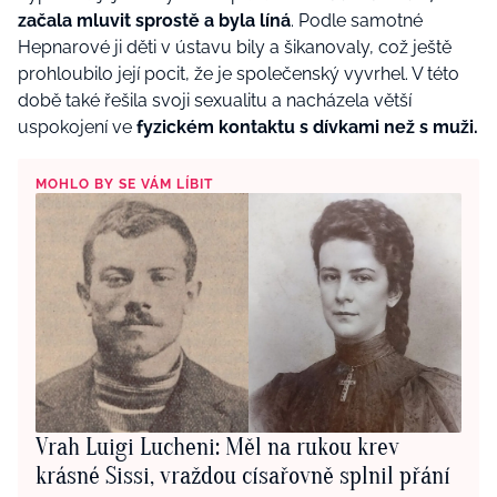
začala mluvit sprostě a byla líná
. Podle samotné
Hepnarové ji děti v ústavu bily a šikanovaly, což ještě
prohloubilo její pocit, že je společenský vyvrhel. V této
době také řešila svoji sexualitu a nacházela větší
uspokojení ve
fyzickém kontaktu s dívkami než s muži.
MOHLO BY SE VÁM LÍBIT
Vrah Luigi Lucheni: Měl na rukou krev
krásné Sissi, vraždou císařovně splnil přání