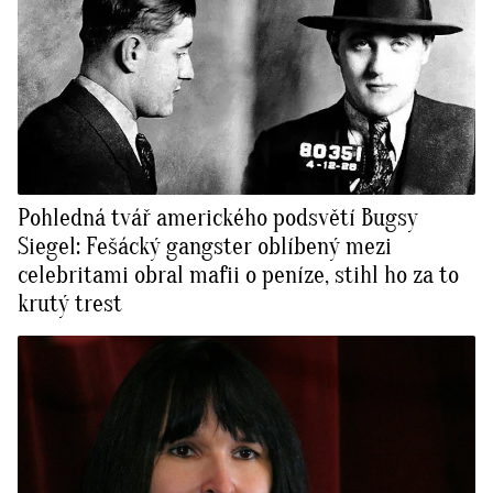
Pohledná tvář amerického podsvětí Bugsy
Siegel: Fešácký gangster oblíbený mezi
celebritami obral mafii o peníze, stihl ho za to
krutý trest