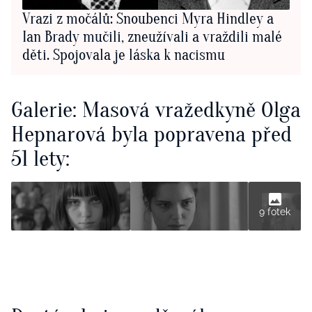
Vrazi z močálů: Snoubenci Myra Hindley a
Ian Brady mučili, zneužívali a vraždili malé
děti. Spojovala je láska k nacismu
Galerie: Masová vražedkyně Olga
Hepnarová byla popravena před
51 lety:
9 fotek