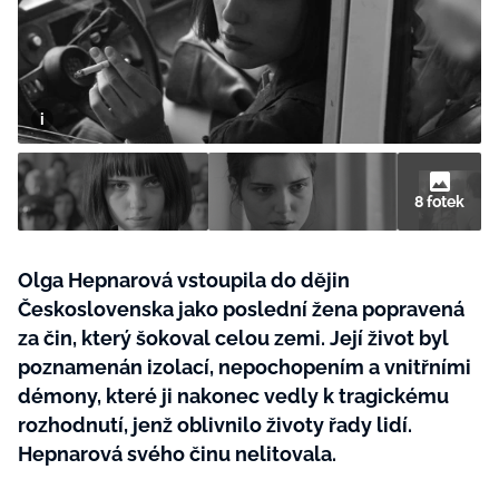
BurdaMedia
Tvoření
Extra
SVĚT ŽENY - 599 KČ
Rady a tipy
ROČNÍ PŘEDPLATNÉ SVĚT ŽENY +
SADA PRODUKTŮ MANA (10 ks)
8 fotek
Olga Hepnarová vstoupila do dějin
Československa jako poslední žena popravená
za čin, který šokoval celou zemi. Její život byl
poznamenán izolací, nepochopením a vnitřními
démony, které ji nakonec vedly k tragickému
rozhodnutí, jenž oblivnilo životy řady lidí.
Hepnarová svého činu nelitovala.