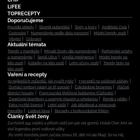
LIFEE
TOPRECEPTY
Doporučujeme
Pravidla etikety
Slovník puberťáků
Testy a kvízy
Andělská čísla
Cestování
Numerologie podle data narození
Módní trendy 2026
Vítejte!
Grilování
Aktuální témata
Trendy v manikúře
Minulé životy dle numerologie
Partnerské vztahy
a numerologie
Seriál Ulice
Umělá inteligence
Módní trendy na
léto 2026
Kabelky na léto 2026
Letní účesy 2026
Trendy boty na
léto 2026
Vaření a recepty
30 nejlepších způsobů, jak využít rybíz
7 receptů na salátové zálivky
Domácí iontový nápoj ze tří surovin
Čokoládové brownies
Vláčné
domácí housky
Francouzská třešňová bublanina (Clafoutis)
Zapečené brambory s uzeným masem a smetanou
Perník s jablky
Extra rychlé lívance
Letní salát
Jak skladovat a zpracovat
meruňky
Ledová káva
Recepty z horkovzdušné fritézy
Články Svět ženy
Zachránil 194 vojáků a přitom vážil jen pár set gramů. Holub Cher Ami se
stal legendou první světové války
„Po smrti manžela jsem začala znovu žít, děti mi ale říkají, že na něj