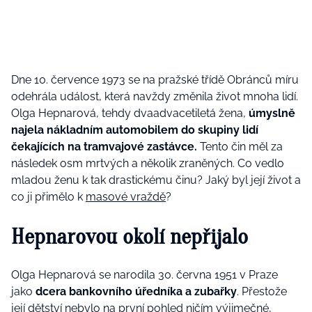
Dne 10. července 1973 se na pražské třídě Obránců míru
odehrála událost, která navždy změnila život mnoha lidí.
Olga Hepnarová, tehdy dvaadvacetiletá žena,
úmyslně
najela nákladním automobilem do skupiny lidí
čekajících na tramvajové zastávce.
Tento čin měl za
následek osm mrtvých a několik zraněných. Co vedlo
mladou ženu k tak drastickému činu? Jaký byl její život a
co ji přimělo k
masové vraždě
?
Hepnarovou okolí nepřijalo
Olga Hepnarová se narodila 30. června 1951 v Praze
jako
dcera bankovního úředníka a zubařky
. Přestože
její dětství nebylo na první pohled ničím výjimečné,