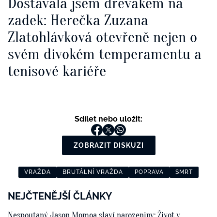
Dostávala jsem dřevákem na
zadek: Herečka Zuzana
Zlatohlávková otevřeně nejen o
svém divokém temperamentu a
tenisové kariéře
Sdílet nebo uložit:
ZOBRAZIT DISKUZI
VRAŽDA
BRUTÁLNÍ VRAŽDA
POPRAVA
SMRT
NEJČTENĚJŠÍ ČLÁNKY
Nespoutaný Jason Momoa slaví narozeniny: Život v