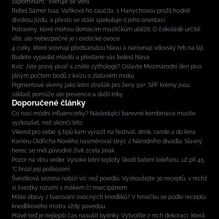
zapomínám,“ svěřuje se Věra
Rebel Sámer Issa: Vaňková ho zaučila, s Hanychovou prožil hodně
divokou jízdu, a přesto se stále spekuluje o jeho orientaci
Potraviny, které mohou domácím mazlíčkům ublížit: O čokoládě určitě
víte, ale nebezpečné je i exotické ovoce
4 cviky, které srovnají předsunutou hlavu a narovnají vdovský hrb na šíji.
Budete vypadat mladší a přestane vás bolest hlava
Kvíz: Jste pravý pivař a znáte zythologii? Oslavte Mezinárodní den piva
plným počtem bodů z kvízu o zlatavém moku
Pigmentové skvrny jako letní strašák pro ženy 50+: SPF krémy jsou
základ, pomůže ale prevence a další triky
Doporučené články
Co nosí módní influencerky? Následující barevné kombinace musíte
vyzkoušet, než skončí léto
Víkend pro sebe: 5 tipů kam vyrazit na festival, drink, rande a do kina
Kariéru Oldřicha Nového nasměroval strýc z Národního divadla: Slavný
herec se měl původně živit zcela jinak
Pozor na vlnu veder. Vysoké letní teploty škodí baterii telefonu, už při 45
°C hrozí její poškození
Švestková sezona nabízí víc než povidla. Vyzkoušejte 30 receptů, v nichž
si švestky rozumí s mákem či marcipánem
Máte obavy z tvarování ovocných knedlíků? V hrnečku se podle receptu
knedlíkového mistra vždy povedou
Právě teď je nejlepší čas nasušit bylinky. Vytvoříte z nich dekoraci, která