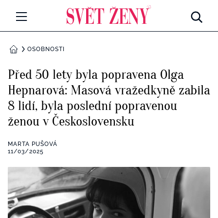
Svetzeny.cz
MÓDA A KRÁSA
OSOBNOSTI
DOMŮ
CELEBRITY
Před 50 lety byla popravena Olga
Všechny kategorie
Hepnarová: Masová vražedkyně zabila
RETROHUBKY
8 lidí, byla poslední popravenou
Rozhovory
PSYCHOLOGIE
ženou v Československu
Všechny kategorie
ZDRAVÍ
MARTA PUŠOVÁ
11/03/2025
Seberozvoj
Všechny kategorie
ZÁBAVA
Životní styl
Všechny kategorie
BYDLENÍ
Testy a kvízy
Všechny kategorie