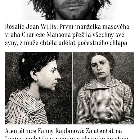
Rosalie Jean Willis: První manželka masového
vraha Charlese Mansona přežila všechny své
syny, z muže chtěla udělat počestného chlapa
Atentátnice Fanny Kaplanová: Za atentát na
Lenina zaplatila utrpením a vlastním životem.