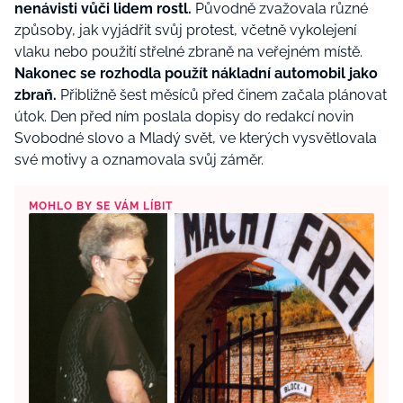
nenávisti vůči lidem rostl.
Původně zvažovala různé
způsoby, jak vyjádřit svůj protest, včetně vykolejení
vlaku nebo použití střelné zbraně na veřejném místě.
Nakonec se rozhodla použít nákladní automobil jako
zbraň.
Přibližně šest měsíců před činem začala plánovat
útok. Den před ním poslala dopisy do redakcí novin
Svobodné slovo a Mladý svět, ve kterých vysvětlovala
své motivy a oznamovala svůj záměr.
MOHLO BY SE VÁM LÍBIT