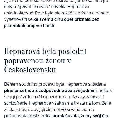
a je to má pomsta společnosti za to, jak se ke mně po
celý můj život chovala,“ odvětila Hepnarová
chladnokrevně.
Poté byla okamžitě zadržena a během
vyšetřování se
ke svému činu opět přiznala bez
jakéhokoli projevu lítosti.
Hepnarová byla poslední
popravenou ženou v
Československu
Během soudního procesu byla Hepnarová shledána
plně příčetnou a zodpovědnou za své jednání,
ačkoliv
se její právník snažil upozornit na příznaky
začínající
schizofrenie
. Hepnarová však sama trvala na tom, že je
zcela zdravá, aby její čin měl větší váhu. Sama
požadovala trest smrti a
prohlašovala, že by svůj čin