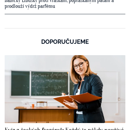
babičky Libušky proti vráskám, popraskaným patám a
prodlouží výdrž parfému
DOPORUČUJEME