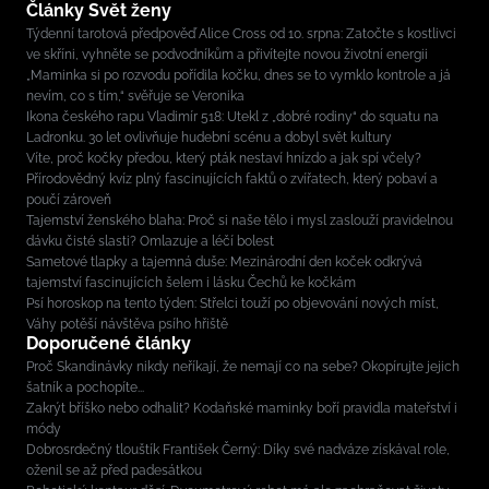
Články Svět ženy
Týdenní tarotová předpověď Alice Cross od 10. srpna: Zatočte s kostlivci
ve skříni, vyhněte se podvodníkům a přivítejte novou životní energii
„Maminka si po rozvodu pořídila kočku, dnes se to vymklo kontrole a já
nevím, co s tím,“ svěřuje se Veronika
Ikona českého rapu Vladimír 518: Utekl z „dobré rodiny“ do squatu na
Ladronku. 30 let ovlivňuje hudební scénu a dobyl svět kultury
Víte, proč kočky předou, který pták nestaví hnízdo a jak spí včely?
Přírodovědný kvíz plný fascinujících faktů o zvířatech, který pobaví a
poučí zároveň
Tajemství ženského blaha: Proč si naše tělo i mysl zaslouží pravidelnou
dávku čisté slasti? Omlazuje a léčí bolest
Sametové tlapky a tajemná duše: Mezinárodní den koček odkrývá
tajemství fascinujících šelem i lásku Čechů ke kočkám
Psí horoskop na tento týden: Střelci touží po objevování nových míst,
Váhy potěší návštěva psího hřiště
Doporučené články
Proč Skandinávky nikdy neříkají, že nemají co na sebe? Okopírujte jejich
šatník a pochopíte...
Zakrýt bříško nebo odhalit? Kodaňské maminky boří pravidla mateřství i
módy
Dobrosrdečný tlouštík František Černý: Díky své nadváze získával role,
oženil se až před padesátkou