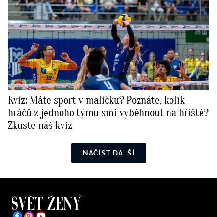
Kvíz: Máte sport v malíčku? Poznáte, kolik
hráčů z jednoho týmu smí vyběhnout na hřiště?
Zkuste náš kvíz
NAČÍST DALŠÍ