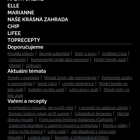
ELLE
MARIANNE
NAŠE KRÁSNÁ ZAHRADA
CHIP
LIFEE
TOPRECEPTY
Doporučujeme
Pravidla etikety
Slovník puberťáků
Testy a kvízy
Andělská čísla
Cestování
Numerologie podle data narození
Módní trendy 2026
Vítejte!
Grilování
Aktuální témata
Trendy v manikúře
Minulé životy dle numerologie
Partnerské vztahy
a numerologie
Seriál Ulice
Umělá inteligence
Módní trendy na
léto 2026
Kabelky na léto 2026
Letní účesy 2026
Trendy boty na
léto 2026
Vaření a recepty
30 nejlepších způsobů, jak využít rybíz
7 receptů na salátové zálivky
Domácí iontový nápoj ze tří surovin
Čokoládové brownies
Vláčné
domácí housky
Francouzská třešňová bublanina (Clafoutis)
Zapečené brambory s uzeným masem a smetanou
Perník s jablky
Extra rychlé lívance
Letní salát
Jak skladovat a zpracovat
meruňky
Ledová káva
Recepty z horkovzdušné fritézy