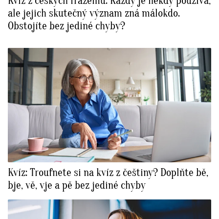
Kvíz z českých frazémů: Každý je někdy používá,
ale jejich skutečný význam zná málokdo.
Obstojíte bez jediné chyby?
Kvíz: Troufnete si na kvíz z češtiny? Doplňte bě,
bje, vě, vje a pě bez jediné chyby