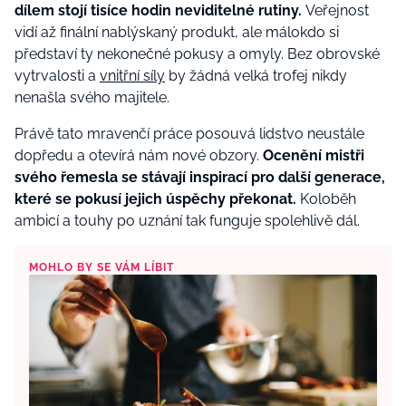
dílem stojí tisíce hodin neviditelné rutiny.
Veřejnost
vidí až finální nablýskaný produkt, ale málokdo si
představí ty nekonečné pokusy a omyly. Bez obrovské
vytrvalosti a
vnitřní síly
by žádná velká trofej nikdy
nenašla svého majitele.
Právě tato mravenčí práce posouvá lidstvo neustále
dopředu a otevírá nám nové obzory.
Ocenění mistři
svého řemesla se stávají inspirací pro další generace,
které se pokusí jejich úspěchy překonat.
Koloběh
ambicí a touhy po uznání tak funguje spolehlivě dál.
MOHLO BY SE VÁM LÍBIT