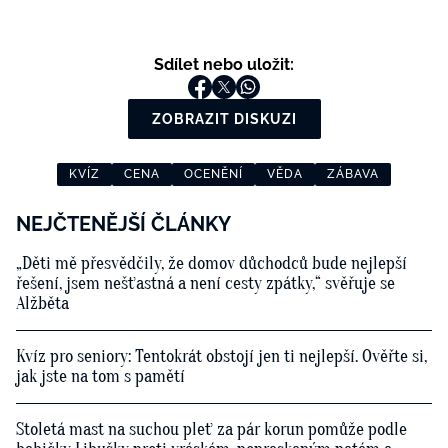
Sdílet nebo uložit:
ZOBRAZIT DISKUZI
KVÍZ
CENA
OCENĚNÍ
VĚDA
ZÁBAVA
NEJČTENĚJŠÍ ČLÁNKY
„Děti mě přesvědčily, že domov důchodců bude nejlepší
řešení, jsem nešťastná a není cesty zpátky,“ svěřuje se
Alžběta
Kvíz pro seniory: Tentokrát obstojí jen ti nejlepší. Ověřte si,
jak jste na tom s pamětí
Stoletá mast na suchou pleť za pár korun pomůže podle