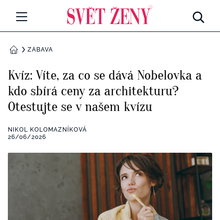
Svetzeny.cz
MÓDA A KRÁSA
ZÁBAVA
DOMŮ
CELEBRITY
Kvíz: Víte, za co se dává Nobelovka a
Všechny kategorie
kdo sbírá ceny za architekturu?
RETROHUBKY
Otestujte se v našem kvízu
Rozhovory
PSYCHOLOGIE
NIKOL KOLOMAZNÍKOVÁ
Všechny kategorie
26/06/2026
ZDRAVÍ
Seberozvoj
Všechny kategorie
ZÁBAVA
Životní styl
Všechny kategorie
BYDLENÍ
Testy a kvízy
Všechny kategorie