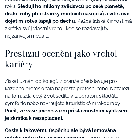
roku.
Sledují ho miliony zvědavců po celé planetě,
drahé róby plní stránky módních časopisů a vítězové
dojetím sotva lapají po dechu.
Každá lidská činnost má
zkrátka svůj vlastní vrchol, kde se rozdávají ty
nejzářivější medaile.
Prestižní ocenění jako vrchol
kariéry
Získat uznání od kolegů z branže představuje pro
každého profesionála naprosté profesní nebe. Nezáleží
na tom, zda celý život sedíte v laboratoři, skládáte
symfonie nebo navrhujete futuristické mrakodrapy.
Pocit, že vaše jméno zazní při slavnostním vyhlášení,
je zkrátka k nezaplacení.
Cesta k takovému úspěchu ale bývá lemována
potoky potu a bezesnými nocemi.
Laureáti často