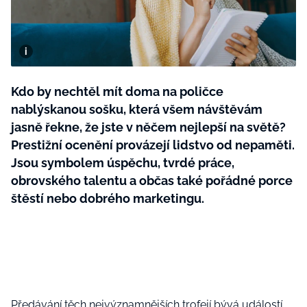
BurdaMedia
Tvoření
Extra
SVĚT ŽENY - 599 KČ
Rady a tipy
ROČNÍ PŘEDPLATNÉ SVĚT ŽENY +
SADA PRODUKTŮ MANA (10 ks)
Kdo by nechtěl mít doma na poličce
nablýskanou sošku, která všem návštěvám
jasně řekne, že jste v něčem nejlepší na světě?
Prestižní ocenění provázejí lidstvo od nepaměti.
Jsou symbolem úspěchu, tvrdé práce,
obrovského talentu a občas také pořádné porce
štěstí nebo dobrého marketingu.
Předávání těch nejvýznamnějších trofejí bývá událostí