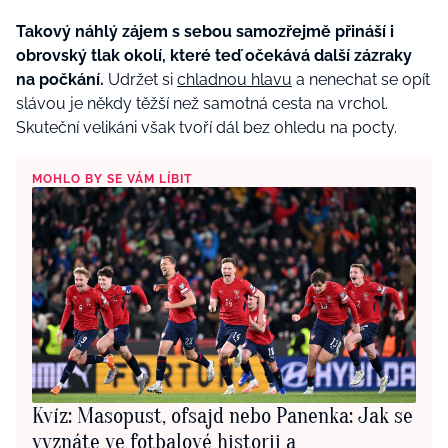
Takový náhlý zájem s sebou samozřejmě přináší i
obrovský tlak okolí, které teď očekává další zázraky
na počkání.
Udržet si
chladnou hlavu
a nenechat se opít
slávou je někdy těžší než samotná cesta na vrchol.
Skuteční velikáni však tvoří dál bez ohledu na pocty.
MOHLO BY SE VÁM LÍBIT
Kvíz: Masopust, ofsajd nebo Panenka: Jak se
vyznáte ve fotbalové historii a