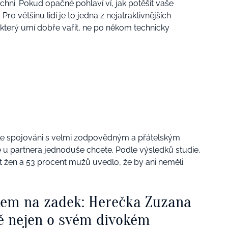
hni. Pokud opačné pohlaví ví, jak potěšit vaše
o většinu lidí je to jedna z nejatraktivnějších
 který umí dobře vařit, ne po někom technicky
vykle spojováni s velmi zodpovědným a přátelským
ré u partnera jednoduše chcete. Podle výsledků studie,
 žen a 53 procent mužů uvedlo, že by ani neměli
.
kem na zadek: Herečka Zuzana
ě nejen o svém divokém