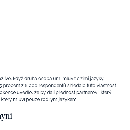
itažlivé, když druhá osoba umí mluvit cizími jazyky.
75 procent z 6 000 respondentů shledalo tuto vlastnost
dokonce uvedlo, že by dali přednost partnerovi, který
, který mluví pouze rodilým jazykem.
hyni