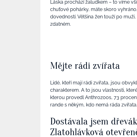
Láska prochází žaludkem – to víme všic
chuťové pohárky, máte skoro vyhráno. Pr
dovedností. Většina žen touží po muži,
zdatném.
Mějte rádi zvířata
Lidé, kteří mají rádi zvířata, jsou ob
charakterem. A to jsou vlastnosti, kte
kterou provedl Anthrozoos, 73 procent
rande s někým, kdo nemá ráda zvířata
Dostávala jsem dřevá
Zlatohlávková otevřen