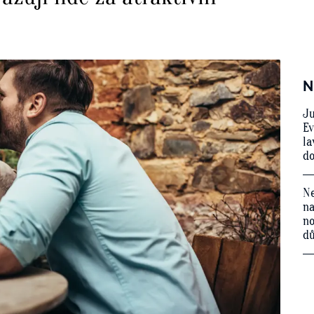
N
Ju
Ev
la
do
Ne
na
no
d