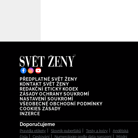
PŘEDPLATNÉ SVĚT ŽENY
KONTAKT SVĚT ŽENY
REDAKČNÍ ETICKÝ KODEX
ZÁSADY OCHRANY SOUKROMÍ
NASTAVENÍ SOUKROMÍ
VŠEOBECNÉ OBCHODNÍ PODMÍNKY
COOKIES ZÁSADY
INZERCE
Doporučujeme
Pravidla etikety
Slovník puberťáků
Testy a kvízy
Andělská
čísla
Cestování
Numerologie podle data narození
Módní