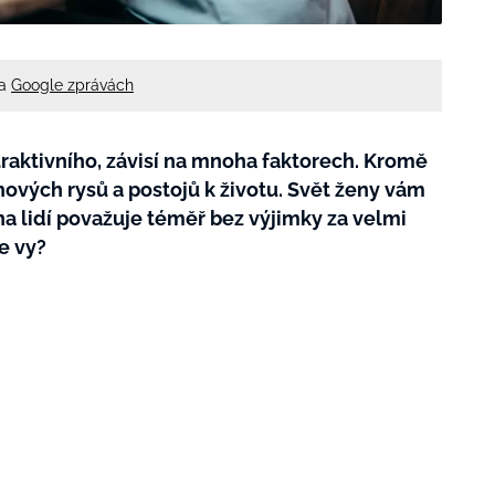
na
Google zprávách
raktivního, závisí na mnoha faktorech. Kromě
ových rysů a postojů k životu. Svět ženy vám
šina lidí považuje téměř bez výjimky za velmi
te vy?