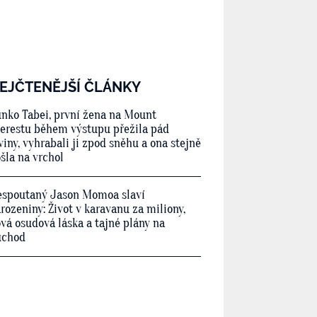
EJČTENĚJŠÍ ČLÁNKY
nko Tabei, první žena na Mount
erestu během výstupu přežila pád
viny, vyhrabali ji zpod sněhu a ona stejně
šla na vrchol
spoutaný Jason Momoa slaví
rozeniny: Život v karavanu za miliony,
vá osudová láska a tajné plány na
ůchod