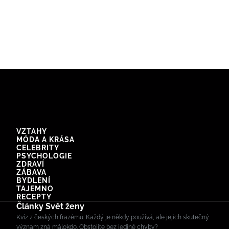
VZTAHY
MÓDA A KRÁSA
CELEBRITY
PSYCHOLOGIE
ZDRAVÍ
ZÁBAVA
BYDLENÍ
TAJEMNO
RECEPTY
Články Svět ženy
Kvíz z českých frazémů: Každý je někdy používá, ale jejich skutečný
význam zná málokdo. Obstojíte bez jediné chyby?