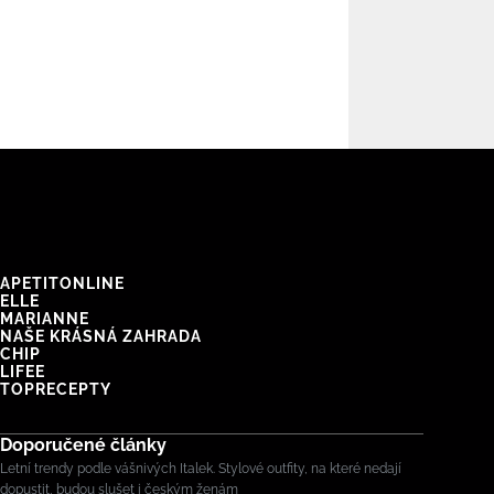
APETITONLINE
ELLE
MARIANNE
NAŠE KRÁSNÁ ZAHRADA
CHIP
LIFEE
TOPRECEPTY
Doporučené články
Letní trendy podle vášnivých Italek. Stylové outfity, na které nedají
dopustit, budou slušet i českým ženám