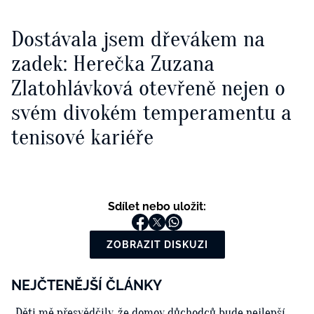
Dostávala jsem dřevákem na
zadek: Herečka Zuzana
Zlatohlávková otevřeně nejen o
svém divokém temperamentu a
tenisové kariéře
Sdílet nebo uložit:
ZOBRAZIT DISKUZI
NEJČTENĚJŠÍ ČLÁNKY
„Děti mě přesvědčily, že domov důchodců bude nejlepší