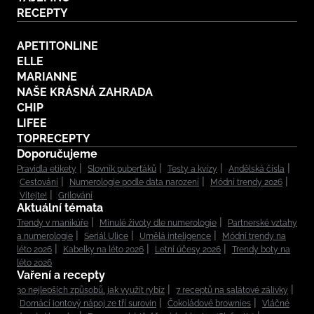
RECEPTY
APETITONLINE
ELLE
MARIANNE
NAŠE KRÁSNÁ ZAHRADA
CHIP
LIFEE
TOPRECEPTY
Doporučujeme
Pravidla etikety
Slovník puberťáků
Testy a kvízy
Andělská čísla
Cestování
Numerologie podle data narození
Módní trendy 2026
Vítejte!
Grilování
Aktuální témata
Trendy v manikúře
Minulé životy dle numerologie
Partnerské vztahy
a numerologie
Seriál Ulice
Umělá inteligence
Módní trendy na
léto 2026
Kabelky na léto 2026
Letní účesy 2026
Trendy boty na
léto 2026
Vaření a recepty
30 nejlepších způsobů, jak využít rybíz
7 receptů na salátové zálivky
Domácí iontový nápoj ze tří surovin
Čokoládové brownies
Vláčné