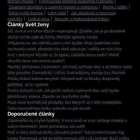
domácí housky
Francouzská třešňová bublanina (Clafoutis)
Zapečené brambory s uzeným masem a smetanou
Perník s jablky
Extra rychlé lívance
Letní salát
Jak skladovat a zpracovat
meruňky
Ledová káva
Recepty z horkovzdušné fritézy
Články Svět ženy
Sůl, slunce ani chlor vlasům neprospívají: Zjistěte, jak je po dovolené
dostat rychle zpět do formy. Pomůže správná maska
„Milujeme se, ale odmítla jsem s ním bydlet. Moje podmínka nám
zachránila vztah, přestože nás okolí odsuzuje,“ svěřila se nám Dita
Kvíz z antonym: Myslíte si, že opaky zvládáte levou zadní? Méně
obvyklá slova vás možná zaskočí
Plastiky přiznávala s humorem, od mužů zažívala rány a do třetice našla
toho pravého: Dramatický i zářivý život královny swingu Evy Pilarové
Prášky bolest kolene nevyřeší. Ortoped radí, co klouby doopravdy
potřebují. Je to i spánek
Pozice bohyně u zdi: Jak posílit stehna a pánevní dno, aniž byste
přetěžovaly kolena. Zbavíte se i kachního zadku
Must-have kosmetické produkty, bez kterých se v létě neobejdete:
Celou kosmetickou tašku vybavíte za pár stovek
Doporučené články
Zapomeňte na chytré hodinky: V roce 2026 se vrací vintage modely s
úzkým řemínkem, které pozvednou váš outfit
Proč si ženy pořizují druhý zásnubní prsten? Toto je trend travel ring
Lenka Termerová 15 let po těžké nemoci věří v sílu bylinek: Stačí snítka