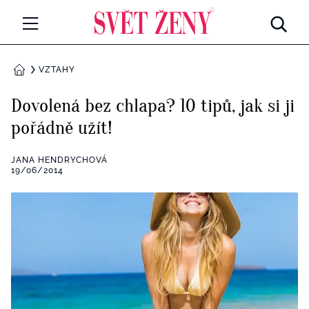
Svetzeny.cz
MÓDA A KRÁSA
VZTAHY
DOMŮ
CELEBRITY
Dovolená bez chlapa? 10 tipů, jak si ji
Všechny kategorie
pořádně užít!
RETROHUBKY
Rozhovory
JANA HENDRYCHOVÁ
PSYCHOLOGIE
19/06/2014
Všechny kategorie
ZDRAVÍ
Seberozvoj
Všechny kategorie
ZÁBAVA
Životní styl
Všechny kategorie
BYDLENÍ
Testy a kvízy
Všechny kategorie