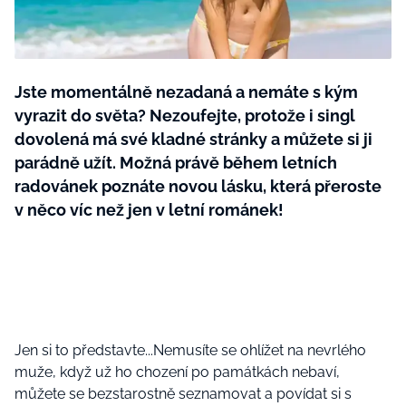
BurdaMedia
Tvoření
Extra
SVĚT ŽENY - 599 KČ
Rady a tipy
ROČNÍ PŘEDPLATNÉ SVĚT ŽENY +
Jste momentálně nezadaná a nemáte s kým
SADA PRODUKTŮ MANA (10 ks)
vyrazit do světa? Nezoufejte, protože i singl
dovolená má své kladné stránky a můžete si ji
parádně užít. Možná právě během letních
radovánek poznáte novou lásku, která přeroste
v něco víc než jen v letní románek!
Jen si to představte...Nemusíte se ohlížet na nevrlého
muže, když už ho chození po památkách nebaví,
můžete se bezstarostně seznamovat a povídat si s