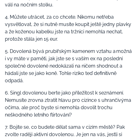
válí na nočním stolku.
4. Můžete utrácet, za co chcete. Nikomu netřeba
vysvětlovat, že si nutně musíte koupit ještě jedny plavky
a že koženou kabelku jste na tržnici nemohla nechat,
protože stála jen 15 eur.
5. Dovolená bývá prubířským kamenem vztahu a možná
i vy máte v paměti, jak jste se s vaším ex na poslední
společné dovolené nedokázali na ničem shodnout a
hádali jste se jako koně. Tohle riziko teď definitivně
odpadá.
6. Singl dovolenou berte jako příležitost k seznámení.
Nemusíte zrovna ztratit hlavu pro cizince s uhrančivýma
očima, ale proč byste si nemohla dovolit trochu
neškodného letního flirtování?
7. Bojíte se, co budete dělat sama v cizím městě? Pak
zvolte raději aktivní dovolenou. Je jen na vás, jestli si