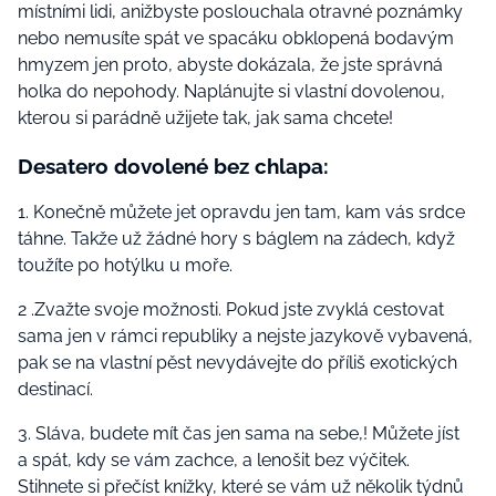
místními lidi, anižbyste poslouchala otravné poznámky
nebo nemusíte spát ve spacáku obklopená bodavým
hmyzem jen proto, abyste dokázala, že jste správná
holka do nepohody. Naplánujte si vlastní dovolenou,
kterou si parádně užijete tak, jak sama chcete!
Desatero dovolené bez chlapa:
1. Konečně můžete jet opravdu jen tam, kam vás srdce
táhne. Takže už žádné hory s báglem na zádech, když
toužíte po hotýlku u moře.
2 .Zvažte svoje možnosti. Pokud jste zvyklá cestovat
sama jen v rámci republiky a nejste jazykově vybavená,
pak se na vlastní pěst nevydávejte do příliš exotických
destinací.
3. Sláva, budete mít čas jen sama na sebe,! Můžete jíst
a spát, kdy se vám zachce, a lenošit bez výčitek.
Stihnete si přečíst knížky, které se vám už několik týdnů