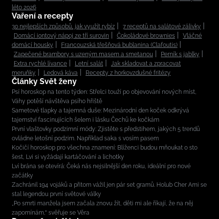
léto 2026
Vaření a recepty
30 nejlepších způsobů, jak využít rybíz
7 receptů na salátové zálivky
Domácí iontový nápoj ze tří surovin
Čokoládové brownies
Vláčné
domácí housky
Francouzská třešňová bublanina (Clafoutis)
Zapečené brambory s uzeným masem a smetanou
Perník s jablky
Extra rychlé lívance
Letní salát
Jak skladovat a zpracovat
meruňky
Ledová káva
Recepty z horkovzdušné fritézy
Články Svět ženy
Psí horoskop na tento týden: Střelci touží po objevování nových míst,
Váhy potěší návštěva psího hřiště
Sametové tlapky a tajemná duše: Mezinárodní den koček odkrývá
tajemství fascinujících šelem i lásku Čechů ke kočkám
První vlaštovky podzimní módy: Zjistěte s předstihem, jakých 5 trendů
ovládne letošní podzim. Například saka s vosím pasem
Kočičí horoskop pro všechna znamení: Blíženci budou mňoukat o sto
šest, Lvi si vyžádají kartáčování a lichotky
Lví brána se otevírá: Čeká nás nejsilnější den roku, ideální pro nové
začátky
Zachránil 194 vojáků a přitom vážil jen pár set gramů. Holub Cher Ami se
stal legendou první světové války
„Po smrti manžela jsem začala znovu žít, děti mi ale říkají, že na něj
zapomínám,“ svěřuje se Věra