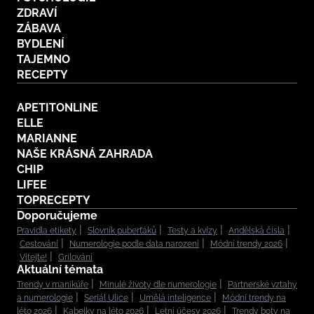
ZDRAVÍ
ZÁBAVA
BYDLENÍ
TAJEMNO
RECEPTY
APETITONLINE
ELLE
MARIANNE
NAŠE KRÁSNÁ ZAHRADA
CHIP
LIFEE
TOPRECEPTY
Doporučujeme
Pravidla etikety
Slovník puberťáků
Testy a kvízy
Andělská čísla
Cestování
Numerologie podle data narození
Módní trendy 2026
Vítejte!
Grilování
Aktuální témata
Trendy v manikúře
Minulé životy dle numerologie
Partnerské vztahy
a numerologie
Seriál Ulice
Umělá inteligence
Módní trendy na
léto 2026
Kabelky na léto 2026
Letní účesy 2026
Trendy boty na