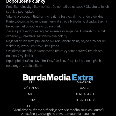
Doporučené články
Proč Skandinávky nikdy neříkají, že nemají co na sebe? Okopírujte jejich
šatník a pochopíte...
Víkend pro sebe: 5 tipů kam vyrazit na festival, drink, rande a do kina
Kariéru Oldřicha Nového nasměroval strýc z Národního divadla: Slavný
herec se měl původně živit zcela jinak
Začala platit evropská regulace umělé inteligence. AI obsah musí být
označený, jinak hrozí astronomické pokuty
Nejlepší druhý život pro lák od okurek? Vložte do něj vejce a za pár dní
získáte výraznou chuťovku bez práce
Švestkové knedlíky z tvarohového těsta: Vyberte správný tvaroh pro
dokonalý výsledek
Srpen přeje hrášku i fazolím. Právě teď dozrávají jedny z nejlepších
rostlinných zdrojů bílkovin
ELLE
MARIANNE
SVĚT ŽENY
DÁMSKÉ
NKZ
BURDASTYLE
CHIP
TOPRECEPTY
LIFEE
Šíření obsahu těchto stránek je bez písemného souhlasu autorů
zakázáno. | Copyright © 2026 BurdaMedia Extra s.r.o