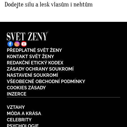
Dodejte sílu a lesk vlasům i nehtům
BurdaMedia
Tvoření
Extra
SVĚT ŽENY - 599 KČ
Rady a tipy
ROČNÍ PŘEDPLATNÉ SVĚT ŽENY +
SADA PRODUKTŮ MANA (10 ks)
PŘEDPLATNÉ SVĚT ŽENY
KONTAKT SVĚT ŽENY
REDAKČNÍ ETICKÝ KODEX
ZÁSADY OCHRANY SOUKROMÍ
NASTAVENÍ SOUKROMÍ
VŠEOBECNÉ OBCHODNÍ PODMÍNKY
COOKIES ZÁSADY
INZERCE
VZTAHY
MÓDA A KRÁSA
CELEBRITY
PSYCHOLOGIE