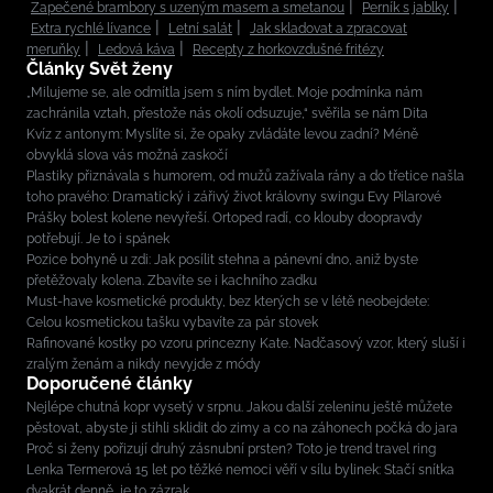
Zapečené brambory s uzeným masem a smetanou
Perník s jablky
Extra rychlé lívance
Letní salát
Jak skladovat a zpracovat
meruňky
Ledová káva
Recepty z horkovzdušné fritézy
Články Svět ženy
„Milujeme se, ale odmítla jsem s ním bydlet. Moje podmínka nám
zachránila vztah, přestože nás okolí odsuzuje,“ svěřila se nám Dita
Kvíz z antonym: Myslíte si, že opaky zvládáte levou zadní? Méně
obvyklá slova vás možná zaskočí
Plastiky přiznávala s humorem, od mužů zažívala rány a do třetice našla
toho pravého: Dramatický i zářivý život královny swingu Evy Pilarové
Prášky bolest kolene nevyřeší. Ortoped radí, co klouby doopravdy
potřebují. Je to i spánek
Pozice bohyně u zdi: Jak posílit stehna a pánevní dno, aniž byste
přetěžovaly kolena. Zbavíte se i kachního zadku
Must-have kosmetické produkty, bez kterých se v létě neobejdete:
Celou kosmetickou tašku vybavíte za pár stovek
Rafinované kostky po vzoru princezny Kate. Nadčasový vzor, který sluší i
zralým ženám a nikdy nevyjde z módy
Doporučené články
Nejlépe chutná kopr vysetý v srpnu. Jakou další zeleninu ještě můžete
pěstovat, abyste ji stihli sklidit do zimy a co na záhonech počká do jara
Proč si ženy pořizují druhý zásnubní prsten? Toto je trend travel ring
Lenka Termerová 15 let po těžké nemoci věří v sílu bylinek: Stačí snítka
dvakrát denně, je to zázrak