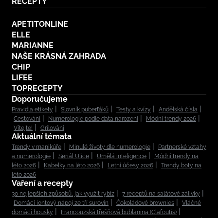
RECEPTY
APETITONLINE
ELLE
MARIANNE
NAŠE KRÁSNÁ ZAHRADA
CHIP
LIFEE
TOPRECEPTY
Doporučujeme
Pravidla etikety
Slovník puberťáků
Testy a kvízy
Andělská čísla
Cestování
Numerologie podle data narození
Módní trendy 2026
Vítejte!
Grilování
Aktuální témata
Trendy v manikúře
Minulé životy dle numerologie
Partnerské vztahy
a numerologie
Seriál Ulice
Umělá inteligence
Módní trendy na
léto 2026
Kabelky na léto 2026
Letní účesy 2026
Trendy boty na
léto 2026
Vaření a recepty
30 nejlepších způsobů, jak využít rybíz
7 receptů na salátové zálivky
Domácí iontový nápoj ze tří surovin
Čokoládové brownies
Vláčné
domácí housky
Francouzská třešňová bublanina (Clafoutis)