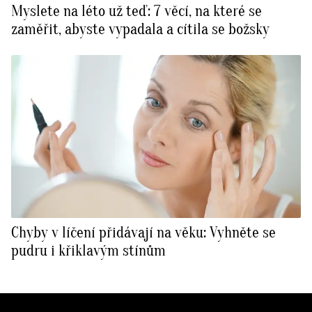
Myslete na léto už teď: 7 věcí, na které se
BurdaMedia
Tvoření
zaměřit, abyste vypadala a cítila se božsky
Extra
SVĚT ŽENY - 599 KČ
Rady a tipy
ROČNÍ PŘEDPLATNÉ SVĚT ŽENY +
SADA PRODUKTŮ MANA (10 ks)
Chyby v líčení přidávají na věku: Vyhněte se
pudru i křiklavým stínům