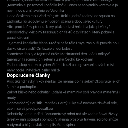
„Maminka si po rozvodu pořídila kočku, dnes se to vymklo kontrole a já
nevím, co s tím,“ svěřuje se Veronika
Ikona českého rapu Vladimír 518: Utekl z „dobré rodiny“ do squatu na
Ladronku. 30 let ovlivňuje hudební scénu a dobyl svět kultury
Víte, proč kočky předou, který pták nestaví hnízdo a jak spí včely?
Přírodovědný kvíz plný fascinujících faktů o zvířatech, který pobaví a
poučí zároveň
Tajemství ženského blaha: Proč si naše tělo i mysl zaslouží pravidelnou
dávku čisté slasti? Omlazuje a léčí bolest
Sametové tlapky a tajemná duše: Mezinárodní den koček odkrývá
tajemství fascinujících šelem i lásku Čechů ke kočkám
Psí horoskop na tento týden: Střelci touží po objevování nových míst,
Váhy potěší návštěva psího hřiště
Doporučené články
Proč Skandinávky nikdy neříkají, že nemají co na sebe? Okopírujte jejich
šatník a pochopíte...
Zakrýt bříško nebo odhalit? Kodaňské maminky boří pravidla mateřství i
módy
Dobrosrdečný tlouštík František Černý: Díky své nadváze získával role,
oženil se až před padesátkou
Robotický kentaur děsí. Dvoumetrový robot má ale zachraňovat životy
Švestky umí potrápit i pomoci. Vláknina prospívá trávení, sorbitol může
nadýmat a bílý povlak není plíseň ani špína