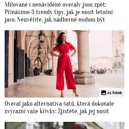
Milované i nenáviděné overaly jsou zpět:
BurdaMedia
Tvoření
Přinášíme 3 trendy tipy, jak je nosit letošní
Extra
jaro. Neuvěříte, jak nádherné mohou být
SVĚT ŽENY - 599 KČ
Rady a tipy
ROČNÍ PŘEDPLATNÉ SVĚT ŽENY +
SADA PRODUKTŮ MANA (10 ks)
21 fotek
Overal jako alternativa šatů, která dokonale
zvýrazní vaše křivky: Zjistěte, jak jej nosit