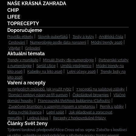
NAŠE KRÁSNÁ ZAHRADA
CHIP
LIFEE
TOPRECEPTY
Doporučujeme
Pravidla etikety
Slovník puberťáků
Testy a kvízy
Andělská čísla
Cestování
Numerologie podle data narození
Módní trendy 2026
Vítejte!
Grilování
Aktuální témata
Trendy v manikúře
Minulé životy dle numerologie
Partnerské vztahy
a numerologie
Seriál Ulice
Umělá inteligence
Módní trendy na
léto 2026
Kabelky na léto 2026
Letní účesy 2026
Trendy boty na
léto 2026
Vaření a recepty
30 nejlepších způsobů, jak využít rybíz
7 receptů na salátové zálivky
Domácí iontový nápoj ze tří surovin
Čokoládové brownies
Vláčné
domácí housky
Francouzská třešňová bublanina (Clafoutis)
Zapečené brambory s uzeným masem a smetanou
Perník s jablky
Extra rychlé lívance
Letní salát
Jak skladovat a zpracovat
meruňky
Ledová káva
Recepty z horkovzdušné fritézy
Články Svět ženy
Týdenní tarotová předpověď Alice Cross od 10. srpna: Zatočte s kostlivci
ve skříni, vyhněte se podvodníkům a přivítejte novou životní energii