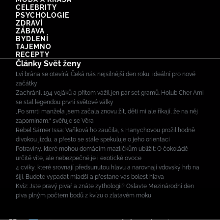
CELEBRITY
PSYCHOLOGIE
ZDRAVÍ
ZÁBAVA
BYDLENÍ
TAJEMNO
RECEPTY
Články Svět ženy
Lví brána se otevírá: Čeká nás nejsilnější den roku, ideální pro nové
začátky
Zachránil 194 vojáků a přitom vážil jen pár set gramů. Holub Cher Ami
se stal legendou první světové války
„Po smrti manžela jsem začala znovu žít, děti mi ale říkají, že na něj
zapomínám,“ svěřuje se Věra
Rebel Sámer Issa: Vaňková ho zaučila, s Hanychovou prožil hodně
divokou jízdu, a přesto se stále spekuluje o jeho orientaci
Potraviny, které mohou domácím mazlíčkům ublížit: O čokoládě
určitě víte, ale nebezpečné je i exotické ovoce
4 cviky, které srovnají předsunutou hlavu a narovnají vdovský hrb na
šíji. Budete vypadat mladší a přestane vás bolest hlava
Kvíz: Jste pravý pivař a znáte zythologii? Oslavte Mezinárodní den
piva plným počtem bodů z kvízu o zlatavém moku