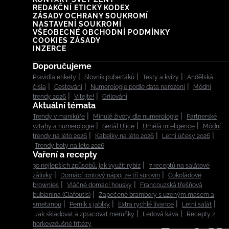
REDAKČNÍ ETICKÝ KODEX
ZÁSADY OCHRANY SOUKROMÍ
NASTAVENÍ SOUKROMÍ
VŠEOBECNÉ OBCHODNÍ PODMÍNKY
COOKIES ZÁSADY
INZERCE
Doporučujeme
Pravidla etikety
Slovník puberťáků
Testy a kvízy
Andělská
čísla
Cestování
Numerologie podle data narození
Módní
trendy 2026
Vítejte!
Grilování
Aktuální témata
Trendy v manikúře
Minulé životy dle numerologie
Partnerské
vztahy a numerologie
Seriál Ulice
Umělá inteligence
Módní
trendy na léto 2026
Kabelky na léto 2026
Letní účesy 2026
Trendy boty na léto 2026
Vaření a recepty
30 nejlepších způsobů, jak využít rybíz
7 receptů na salátové
zálivky
Domácí iontový nápoj ze tří surovin
Čokoládové
brownies
Vláčné domácí housky
Francouzská třešňová
bublanina (Clafoutis)
Zapečené brambory s uzeným masem a
smetanou
Perník s jablky
Extra rychlé lívance
Letní salát
Jak skladovat a zpracovat meruňky
Ledová káva
Recepty z
horkovzdušné fritézy