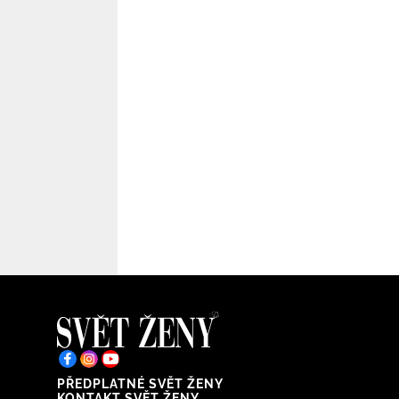
PŘEDPLATNÉ SVĚT ŽENY
KONTAKT SVĚT ŽENY