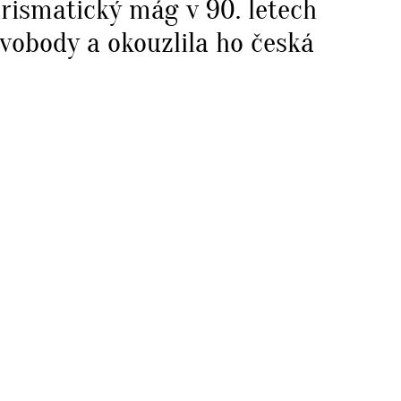
arismatický mág v 90. letech
vobody a okouzlila ho česká