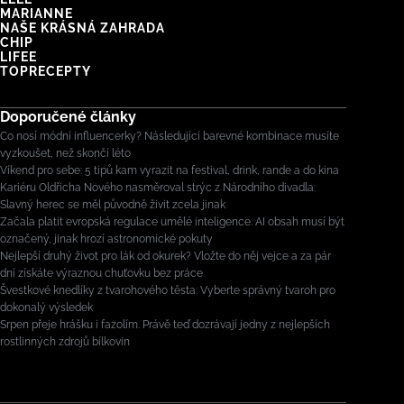
MARIANNE
NAŠE KRÁSNÁ ZAHRADA
CHIP
LIFEE
TOPRECEPTY
Doporučené články
Co nosí módní influencerky? Následující barevné kombinace musíte
vyzkoušet, než skončí léto
Víkend pro sebe: 5 tipů kam vyrazit na festival, drink, rande a do kina
Kariéru Oldřicha Nového nasměroval strýc z Národního divadla:
Slavný herec se měl původně živit zcela jinak
Začala platit evropská regulace umělé inteligence. AI obsah musí být
označený, jinak hrozí astronomické pokuty
Nejlepší druhý život pro lák od okurek? Vložte do něj vejce a za pár
dní získáte výraznou chuťovku bez práce
Švestkové knedlíky z tvarohového těsta: Vyberte správný tvaroh pro
dokonalý výsledek
Srpen přeje hrášku i fazolím. Právě teď dozrávají jedny z nejlepších
rostlinných zdrojů bílkovin