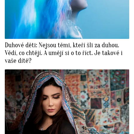
Duhové děti: Nejsou těmi, kteří šli za duhou.
Vědí, co chtějí. A umějí si o to říct. Je takové i
vaše dítě?