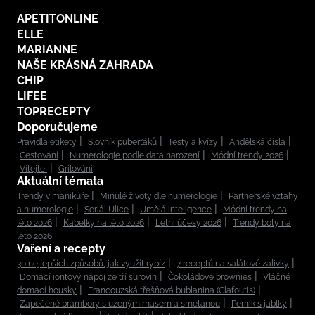
APETITONLINE
ELLE
MARIANNE
NAŠE KRÁSNÁ ZAHRADA
CHIP
LIFEE
TOPRECEPTY
Doporučujeme
Pravidla etikety
Slovník puberťáků
Testy a kvízy
Andělská čísla
Cestování
Numerologie podle data narození
Módní trendy 2026
Vítejte!
Grilování
Aktuální témata
Trendy v manikúře
Minulé životy dle numerologie
Partnerské vztahy
a numerologie
Seriál Ulice
Umělá inteligence
Módní trendy na
léto 2026
Kabelky na léto 2026
Letní účesy 2026
Trendy boty na
léto 2026
Vaření a recepty
30 nejlepších způsobů, jak využít rybíz
7 receptů na salátové zálivky
Domácí iontový nápoj ze tří surovin
Čokoládové brownies
Vláčné
domácí housky
Francouzská třešňová bublanina (Clafoutis)
Zapečené brambory s uzeným masem a smetanou
Perník s jablky