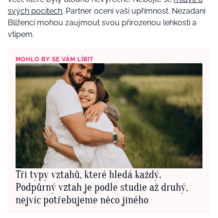
svých pocitech
. Partner ocení vaši upřímnost. Nezadaní
Blíženci mohou zaujmout svou přirozenou lehkostí a
vtipem.
MOHLO BY SE VÁM LÍBIT
Tři typy vztahů, které hledá každý.
Podpůrný vztah je podle studie až druhý,
nejvíc potřebujeme něco jiného