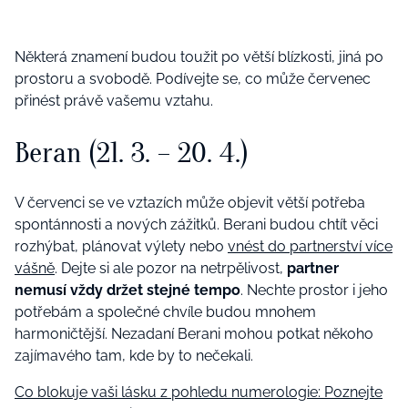
Některá znamení budou toužit po větší blízkosti, jiná po
prostoru a svobodě. Podívejte se, co může červenec
přinést právě vašemu vztahu.
Beran (21. 3. – 20. 4.)
V červenci se ve vztazích může objevit větší potřeba
spontánnosti a nových zážitků. Berani budou chtít věci
rozhýbat, plánovat výlety nebo
vnést do partnerství více
vášně
. Dejte si ale pozor na netrpělivost,
partner
nemusí vždy držet stejné tempo
. Nechte prostor i jeho
potřebám a společné chvíle budou mnohem
harmoničtější. Nezadaní Berani mohou potkat někoho
zajímavého tam, kde by to nečekali.
Co blokuje vaši lásku z pohledu numerologie: Poznejte