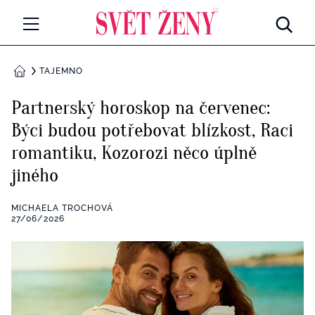
Svetzeny.cz
MÓDA A KRÁSA
TAJEMNO
DOMŮ
CELEBRITY
Partnerský horoskop na červenec:
Všechny kategorie
Býci budou potřebovat blízkost, Raci
RETROHUBKY
romantiku, Kozorozi něco úplně
Rozhovory
PSYCHOLOGIE
jiného
Všechny kategorie
ZDRAVÍ
MICHAELA TROCHOVÁ
27/06/2026
Seberozvoj
Všechny kategorie
ZÁBAVA
Životní styl
Všechny kategorie
BYDLENÍ
Testy a kvízy
Všechny kategorie