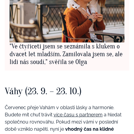
"Ve čtyřiceti jsem se seznámila s klukem o
dvacet let mladším. Zamilovala jsem se, ale
lidi nás soudí," svěřila se Olga
Váhy (23. 9. – 23. 10.)
Červenec přeje Vahám v oblasti lásky a harmonie.
Budete mít chuť trávit
více času s partnerem
a hledat
společnou rovnováhu. Pokud mezi vámi v poslední
době vzniklo napětí, nyní je
vhodný čas na klidné