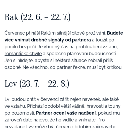
Rak (22. 6. – 22. 7.)
Červenec přináší Rakům silnější citové prožívání.
Budete
více vnímat drobné signály od partnera
a toužit po
pocitu bezpečí. Je vhodný čas na prohloubení vztahu,
romantické chvíle
a společné plánování budoucnosti.
Jen si hlídejte, abyste si některé situace nebrali příliš
osobně. Ne všechno, co partner řekne, musí být kritikou.
Lev (23. 7. – 22. 8.)
Lvi budou chtít v červenci zářit nejen navenek, ale také
ve vztahu. Přichází období větší vášně, hravosti a touhy
po pozornosti.
Partner ocení vaše nadšení
, pokud mu
zároveň dáte najevo, že ho vidíte a vnímáte. Pro
nezadané Lvy může být červen obdobím
zajímavého