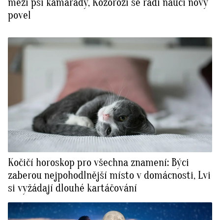
mezi psí kamarády, Kozorozi se rádi naučí nový
povel
Kočičí horoskop pro všechna znamení: Býci
zaberou nejpohodlnější místo v domácnosti, Lvi
si vyžádají dlouhé kartáčování