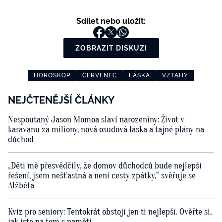
Sdílet nebo uložit:
ZOBRAZIT DISKUZI
HOROSKOP
ČERVENEC
LÁSKA
VZTAHY
NEJČTENĚJŠÍ ČLÁNKY
Nespoutaný Jason Momoa slaví narozeniny: Život v
karavanu za miliony, nová osudová láska a tajné plány na
důchod
„Děti mě přesvědčily, že domov důchodců bude nejlepší
řešení, jsem nešťastná a není cesty zpátky,“ svěřuje se
Alžběta
Kvíz pro seniory: Tentokrát obstojí jen ti nejlepší. Ověřte si,
jak jste na tom s pamětí