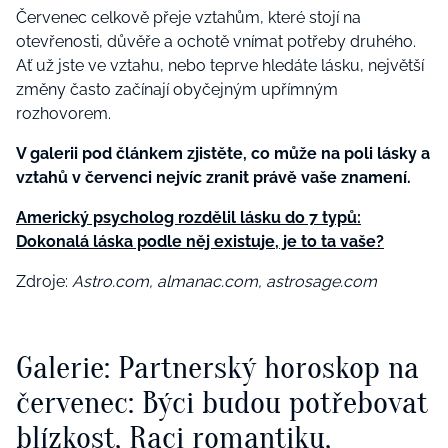
Červenec celkově přeje vztahům, které stojí na
otevřenosti, důvěře a ochotě vnímat potřeby druhého.
Ať už jste ve vztahu, nebo teprve hledáte lásku, největší
změny často začínají obyčejným upřímným
rozhovorem.
V galerii pod článkem zjistěte,
co může na poli lásky a
vztahů v červenci nejvíc zranit právě vaše znamení.
Americký psycholog rozdělil lásku do 7 typů:
Dokonalá láska podle něj existuje, je to ta vaše?
Zdroje:
Astro.com,
almanac.com,
astrosage.com
Galerie: Partnerský horoskop na
červenec: Býci budou potřebovat
blízkost, Raci romantiku,