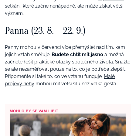
setkání
, které začne nenápadně, ale může získat větší
význam.
Panna (23. 8. – 22. 9.)
Panny mohou v červenci více přemýšlet nad tím, kam
jejich vztah směřuje.
Budete chtít mít jasno
a možná
začnete řešit praktické otázky společného života. Snažte
se ale nezaměřovat pouze na to, co je potřeba zlepšit.
Připomeňte si také to, co ve vztahu funguje.
Malé
projevy něhy
mohou mít větší sílu než velká gesta.
MOHLO BY SE VÁM LÍBIT