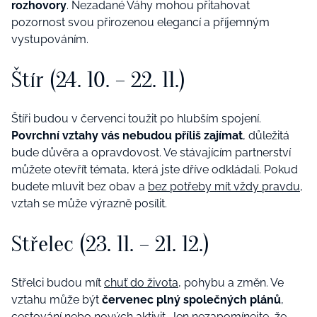
rozhovory
. Nezadané Váhy mohou přitahovat
pozornost svou přirozenou elegancí a příjemným
vystupováním.
Štír (24. 10. – 22. 11.)
Štíři budou v červenci toužit po hlubším spojení.
Povrchní vztahy vás nebudou příliš zajímat
, důležitá
bude důvěra a opravdovost. Ve stávajícím partnerství
můžete otevřít témata, která jste dříve odkládali. Pokud
budete mluvit bez obav a
bez potřeby mít vždy pravdu
,
vztah se může výrazně posílit.
Střelec (23. 11. – 21. 12.)
Střelci budou mít
chuť do života
, pohybu a změn. Ve
vztahu může být
červenec plný společných plánů
,
cestování nebo nových aktivit. Jen nezapomínejte, že