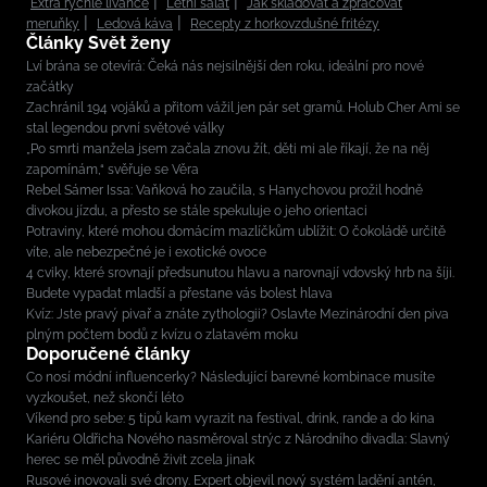
Extra rychlé lívance
Letní salát
Jak skladovat a zpracovat
meruňky
Ledová káva
Recepty z horkovzdušné fritézy
Články Svět ženy
Lví brána se otevírá: Čeká nás nejsilnější den roku, ideální pro nové
začátky
Zachránil 194 vojáků a přitom vážil jen pár set gramů. Holub Cher Ami se
stal legendou první světové války
„Po smrti manžela jsem začala znovu žít, děti mi ale říkají, že na něj
zapomínám,“ svěřuje se Věra
Rebel Sámer Issa: Vaňková ho zaučila, s Hanychovou prožil hodně
divokou jízdu, a přesto se stále spekuluje o jeho orientaci
Potraviny, které mohou domácím mazlíčkům ublížit: O čokoládě určitě
víte, ale nebezpečné je i exotické ovoce
4 cviky, které srovnají předsunutou hlavu a narovnají vdovský hrb na šíji.
Budete vypadat mladší a přestane vás bolest hlava
Kvíz: Jste pravý pivař a znáte zythologii? Oslavte Mezinárodní den piva
plným počtem bodů z kvízu o zlatavém moku
Doporučené články
Co nosí módní influencerky? Následující barevné kombinace musíte
vyzkoušet, než skončí léto
Víkend pro sebe: 5 tipů kam vyrazit na festival, drink, rande a do kina
Kariéru Oldřicha Nového nasměroval strýc z Národního divadla: Slavný
herec se měl původně živit zcela jinak
Rusové inovovali své drony. Expert objevil nový systém ladění antén,