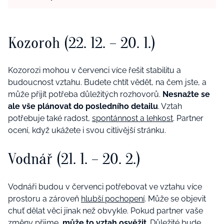
Kozoroh (22. 12. – 20. 1.)
Kozorozi mohou v červenci více řešit stabilitu a
budoucnost vztahu. Budete chtít vědět, na čem jste, a
může přijít potřeba důležitých rozhovorů.
Nesnažte se
ale vše plánovat do posledního detailu
. Vztah
potřebuje také radost,
spontánnost a lehkost
. Partner
ocení, když ukážete i svou citlivější stránku.
Vodnář (21. 1. – 20. 2.)
Vodnáři budou v červenci potřebovat ve vztahu více
prostoru a zároveň
hlubší pochopení
. Může se objevit
chuť dělat věci jinak než obvykle. Pokud partner vaše
změny přijme,
může to vztah osvěžit
. Důležité bude