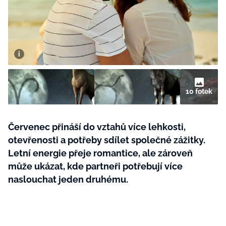
BurdaMedia
Tvoření
Extra
SVĚT ŽENY - 599 KČ
Rady a tipy
ROČNÍ PŘEDPLATNÉ SVĚT ŽENY +
SADA PRODUKTŮ MANA (10 ks)
10 fotek
Červenec přináší do vztahů více lehkosti,
otevřenosti a potřeby sdílet společné zážitky.
Letní energie přeje romantice, ale zároveň
může ukázat, kde partneři potřebují více
naslouchat jeden druhému.