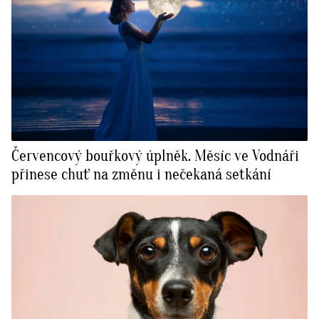
Červencový bouřkový úplněk. Měsíc ve Vodnáři
přinese chuť na změnu i nečekaná setkání