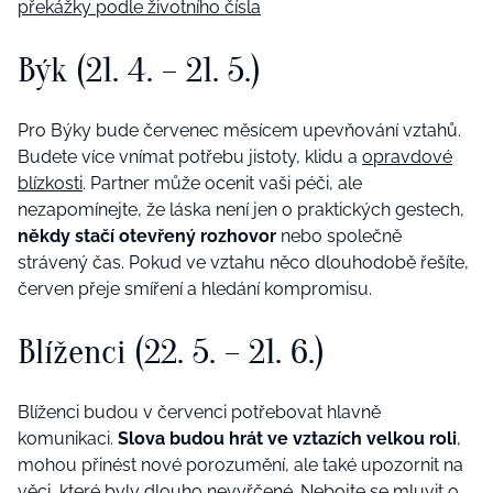
překážky podle životního čísla
Býk (21. 4. – 21. 5.)
Pro Býky bude červenec měsícem upevňování vztahů.
Budete více vnímat potřebu jistoty, klidu a
opravdové
blízkosti
. Partner může ocenit vaši péči, ale
nezapomínejte, že láska není jen o praktických gestech,
někdy stačí otevřený rozhovor
nebo společně
strávený čas. Pokud ve vztahu něco dlouhodobě řešíte,
červen přeje smíření a hledání kompromisu.
Blíženci (22. 5. – 21. 6.)
Blíženci budou v červenci potřebovat hlavně
komunikaci.
Slova budou hrát ve vztazích velkou roli
,
mohou přinést nové porozumění, ale také upozornit na
věci, které byly dlouho nevyřčené. Nebojte se
mluvit o