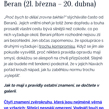
Beran (21. března – 20. dubna)
„Proč bych to dělal zrovna takhle?“
slýcháváte často od
Beranů. Jejich vnitřní oheň je totiž žene dopředu a touha
prosadit vlastní cestu bývá silnější než cokoliv, co po
nich vyžaduje okolí. Berani přitom rozhodně nejsou zlí
ani bezohlední. Jen občas zapomenou, že spolupráce s
druhými vyžaduje i
trochu kompromisu
. Když se jim ale
pokusíte vysvětlit, proč některá pravidla opravdu mají
smysl, dokážou se alespoň na chvíli přizpůsobit. Stejně
je ale budete mít tendenci podezírat, že v jejich hlavách
pořád krouží nápad, jak tu zaběhlou normu trochu
„vylepšit“.
Jak to mají s pravidly ostatní znamení, se dočtete v
galerii.
Čtyři znamení zvěrokruhu, která jsou nejméně věrná
ve vztazích: Střelci nesnáší omezení, Vodnáři touží po