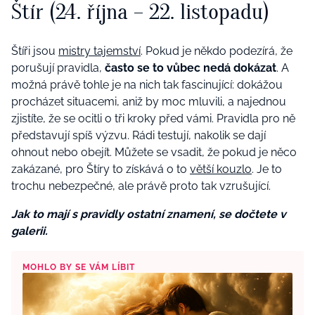
Štír (24. října – 22. listopadu)
Štíři jsou
mistry tajemství
. Pokud je někdo podezírá, že
porušují pravidla,
často se to vůbec nedá dokázat
. A
možná právě tohle je na nich tak fascinující: dokážou
procházet situacemi, aniž by moc mluvili, a najednou
zjistíte, že se ocitli o tři kroky před vámi. Pravidla pro ně
představují spíš výzvu. Rádi testují, nakolik se dají
ohnout nebo obejít. Můžete se vsadit, že pokud je něco
zakázané, pro Štíry to získává o to
větší kouzlo
. Je to
trochu nebezpečné, ale právě proto tak vzrušující.
Jak to mají s pravidly ostatní znamení, se dočtete v
galerii.
MOHLO BY SE VÁM LÍBIT