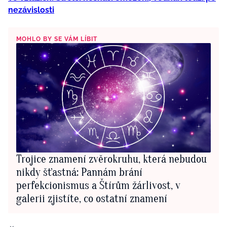
nezávislosti
MOHLO BY SE VÁM LÍBIT
Trojice znamení zvěrokruhu, která nebudou
nikdy šťastná: Pannám brání
perfekcionismus a Štírům žárlivost, v
galerii zjistíte, co ostatní znamení