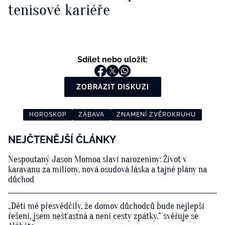
tenisové kariéře
Sdílet nebo uložit:
ZOBRAZIT DISKUZI
HOROSKOP
ZÁBAVA
ZNAMENÍ ZVĚROKRUHU
NEJČTENĚJŠÍ ČLÁNKY
Nespoutaný Jason Momoa slaví narozeniny: Život v
karavanu za miliony, nová osudová láska a tajné plány na
důchod
„Děti mě přesvědčily, že domov důchodců bude nejlepší
řešení, jsem nešťastná a není cesty zpátky,“ svěřuje se