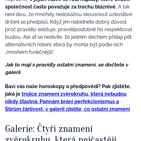
společnost často považuje za trochu bláznivé.
A tak
není divu, že mnohdy nedokážou skousnout úzkostlivé
držení se předpisů. Když jim nabídnete dobrý důvod,
proč pravidlo existuje, pravděpodobně ho respektovat
budou. Ale ať se nedivíte, že jedním dechem přidají pět
alternativních řešení, která by mohla být podle nich
„mnohem funkčnější“.
Jak to mají s pravidly ostatní znamení, se dočtete v
galerii.
Baví vás naše horoskopy a předpovědi? Pak zjistěte,
jaká je
trojice znamení zvěrokruhu, která nebudou
nikdy šťastná: Pannám brání perfekcionismus a
Štírům žárlivost, v galerii zjistíte, co ostatní znamení
Galerie: Čtyři znamení
zvěrokruhu, která nejčastěji