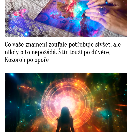
Co vaše znamení zoufale potřebuje slyšet, ale
nikdy o to nepožádá. Štír touží po důvěře,
Kozoroh po opoře