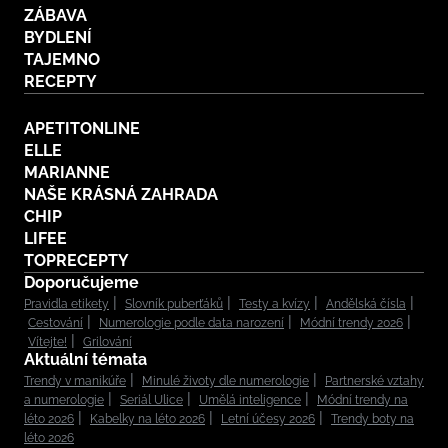
ZÁBAVA
BYDLENÍ
TAJEMNO
RECEPTY
APETITONLINE
ELLE
MARIANNE
NAŠE KRÁSNÁ ZAHRADA
CHIP
LIFEE
TOPRECEPTY
Doporučujeme
Pravidla etikety
Slovník puberťáků
Testy a kvízy
Andělská čísla
Cestování
Numerologie podle data narození
Módní trendy 2026
Vítejte!
Grilování
Aktuální témata
Trendy v manikúře
Minulé životy dle numerologie
Partnerské vztahy
a numerologie
Seriál Ulice
Umělá inteligence
Módní trendy na
léto 2026
Kabelky na léto 2026
Letní účesy 2026
Trendy boty na
léto 2026