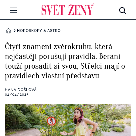
Svetzeny.cz
MÓDA A KRÁSA
HOROSKOPY & ASTRO
DOMŮ
CELEBRITY
Čtyři znamení zvěrokruhu, která
Všechny kategorie
nejčastěji porušují pravidla. Berani
RETROHUBKY
touží prosadit si svou, Střelci mají o
Rozhovory
PSYCHOLOGIE
pravidlech vlastní představu
Všechny kategorie
ZDRAVÍ
HANA DOŠLOVÁ
04/04/2025
Seberozvoj
Všechny kategorie
ZÁBAVA
Životní styl
Všechny kategorie
BYDLENÍ
Testy a kvízy
Všechny kategorie