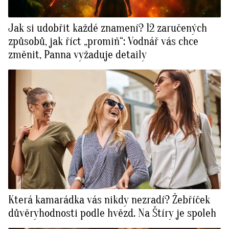
Jak si udobřit každé znamení? 12 zaručených
způsobů, jak říct „promiň“: Vodnář vás chce
změnit, Panna vyžaduje detaily
Která kamarádka vás nikdy nezradí? Žebříček
důvěryhodnosti podle hvězd. Na Štíry je spoleh