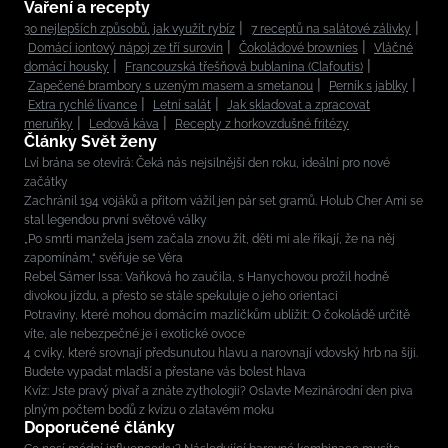
Vaření a recepty
30 nejlepších způsobů, jak využít rybíz
7 receptů na salátové zálivky
Domácí iontový nápoj ze tří surovin
Čokoládové brownies
Vláčné
domácí housky
Francouzská třešňová bublanina (Clafoutis)
Zapečené brambory s uzeným masem a smetanou
Perník s jablky
Extra rychlé lívance
Letní salát
Jak skladovat a zpracovat
meruňky
Ledová káva
Recepty z horkovzdušné fritézy
Články Svět ženy
Lví brána se otevírá: Čeká nás nejsilnější den roku, ideální pro nové
začátky
Zachránil 194 vojáků a přitom vážil jen pár set gramů. Holub Cher Ami se
stal legendou první světové války
„Po smrti manžela jsem začala znovu žít, děti mi ale říkají, že na něj
zapomínám,“ svěřuje se Věra
Rebel Sámer Issa: Vaňková ho zaučila, s Hanychovou prožil hodně
divokou jízdu, a přesto se stále spekuluje o jeho orientaci
Potraviny, které mohou domácím mazlíčkům ublížit: O čokoládě určitě
víte, ale nebezpečné je i exotické ovoce
4 cviky, které srovnají předsunutou hlavu a narovnají vdovský hrb na šíji.
Budete vypadat mladší a přestane vás bolest hlava
Kvíz: Jste pravý pivař a znáte zythologii? Oslavte Mezinárodní den piva
plným počtem bodů z kvízu o zlatavém moku
Doporučené články