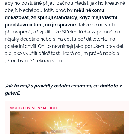
aby ho poslušně přijali, začnou hledat, jak ho kreativně
obejít. Nechápou totiž, proč by
měli někomu
dokazovat, že splňují standardy, když mají vlastní
představu o tom, co je správné
. Takže se netvařte
překvapeně, až zjistíte, že Střelec třeba zapomněl na
nějaký deadline nebo si na cestu pořídil letenku na
poslední chvíli. Oni to nevnímají jako porušení pravidel,
ale jako využití příležitosti, která se jim právě nabídla.
„Proč by ne?“ řeknou vám.
Jak to mají s pravidly ostatní znamení, se dočtete v
galerii.
MOHLO BY SE VÁM LÍBIT