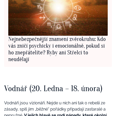
Nejnebezpečnější znamení zvěrokruhu: Kdo
vás zničí psychicky i emocionálně, pokud si
ho znepřátelíte? Ryby ani Střelci to
neudělají
Vodnář (20. Ledna – 18. února)
Vodnáři jsou vizionáři. Nejde u nich ani tak o rebelii ze
zásady, spíš jim „běžné“ pořádky připadají zastaralé a
nepružné.
V jejich hlavě se rodí nápady, které okolní