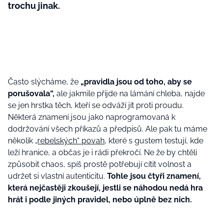
trochu jinak.
Často slýcháme, že
„pravidla jsou od toho, aby se
porušovala“,
ale jakmile přijde na lámání chleba, najde
se jen hrstka těch, kteří se odváží jít proti proudu.
Některá znamení jsou jako naprogramovaná k
dodržování všech příkazů a předpisů. Ale pak tu máme
několik
„rebelských“ povah
, které s gustem testují, kde
leží hranice, a občas je i rádi překročí. Ne že by chtěli
způsobit chaos, spíš prostě potřebují cítit volnost a
udržet si vlastní autenticitu.
Tohle jsou čtyři znamení,
která nejčastěji zkoušejí, jestli se náhodou nedá hra
hrát i podle jiných pravidel, nebo úplně bez nich.