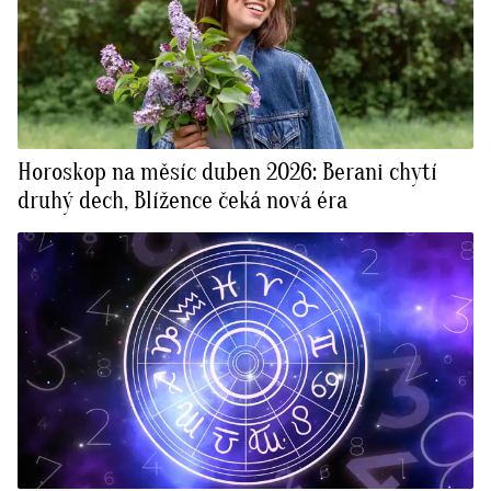
Horoskop na měsíc duben 2026: Berani chytí
druhý dech, Blížence čeká nová éra