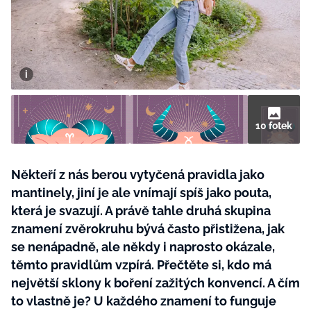
BurdaMedia
Tvoření
Extra
SVĚT ŽENY - 599 KČ
Rady a tipy
ROČNÍ PŘEDPLATNÉ SVĚT ŽENY +
SADA PRODUKTŮ MANA (10 ks)
10 fotek
Někteří z nás berou vytyčená pravidla jako
mantinely, jiní je ale vnímají spíš jako pouta,
která je svazují. A právě tahle druhá skupina
znamení zvěrokruhu bývá často přistižena, jak
se nenápadně, ale někdy i naprosto okázale,
těmto pravidlům vzpírá. Přečtěte si, kdo má
největší sklony k boření zažitých konvencí. A čím
to vlastně je? U každého znamení to funguje