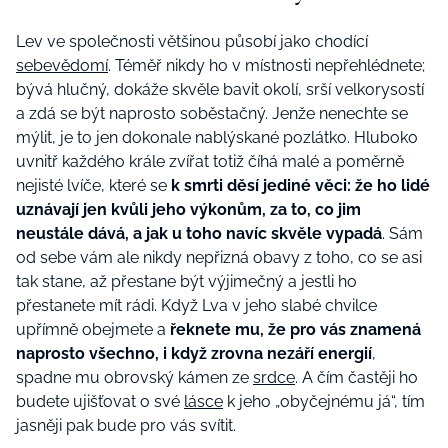
Lev ve společnosti většinou působí jako chodící
sebevědomí
. Téměř nikdy ho v místnosti nepřehlédnete;
bývá hlučný, dokáže skvěle bavit okolí, srší velkorysostí
a zdá se být naprosto soběstačný. Jenže nenechte se
mýlit, je to jen dokonale nablýskané pozlátko. Hluboko
uvnitř každého krále zvířat totiž číhá malé a poměrně
nejisté lvíče, které se
k smrti děsí jediné věci: že ho lidé
uznávají jen kvůli jeho výkonům, za to, co jim
neustále dává, a jak u toho navíc skvěle vypadá
. Sám
od sebe vám ale nikdy nepřizná obavy z toho, co se asi
tak stane, až přestane být výjimečný a jestli ho
přestanete mít rádi. Když Lva v jeho slabé chvilce
upřímně obejmete a
řeknete mu, že pro vás znamená
naprosto všechno, i když zrovna nezáří energií
,
spadne mu obrovský kámen ze
srdce
. A čím častěji ho
budete ujišťovat o své
lásce
k jeho „obyčejnému já“, tím
jasněji pak bude pro vás svítit.