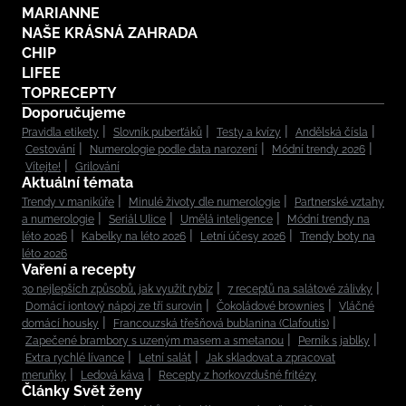
MARIANNE
NAŠE KRÁSNÁ ZAHRADA
CHIP
LIFEE
TOPRECEPTY
Doporučujeme
Pravidla etikety
Slovník puberťáků
Testy a kvízy
Andělská čísla
Cestování
Numerologie podle data narození
Módní trendy 2026
Vítejte!
Grilování
Aktuální témata
Trendy v manikúře
Minulé životy dle numerologie
Partnerské vztahy
a numerologie
Seriál Ulice
Umělá inteligence
Módní trendy na
léto 2026
Kabelky na léto 2026
Letní účesy 2026
Trendy boty na
léto 2026
Vaření a recepty
30 nejlepších způsobů, jak využít rybíz
7 receptů na salátové zálivky
Domácí iontový nápoj ze tří surovin
Čokoládové brownies
Vláčné
domácí housky
Francouzská třešňová bublanina (Clafoutis)
Zapečené brambory s uzeným masem a smetanou
Perník s jablky
Extra rychlé lívance
Letní salát
Jak skladovat a zpracovat
meruňky
Ledová káva
Recepty z horkovzdušné fritézy
Články Svět ženy