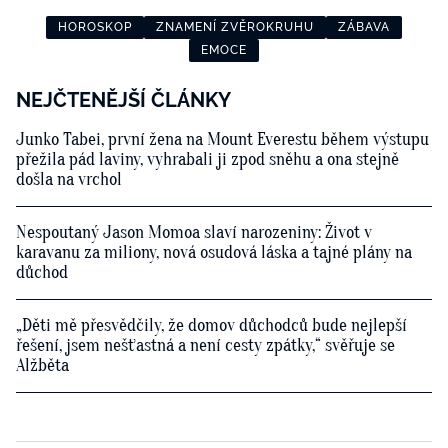
HOROSKOP
ZNAMENÍ ZVĚROKRUHU
ZÁBAVA
EMOCE
NEJČTENĚJŠÍ ČLÁNKY
Junko Tabei, první žena na Mount Everestu během výstupu
přežila pád laviny, vyhrabali ji zpod sněhu a ona stejně
došla na vrchol
Nespoutaný Jason Momoa slaví narozeniny: Život v
karavanu za miliony, nová osudová láska a tajné plány na
důchod
„Děti mě přesvědčily, že domov důchodců bude nejlepší
řešení, jsem nešťastná a není cesty zpátky,“ svěřuje se
Alžběta