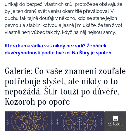
unikají do bezpečí vlastních snů, protože se obávají, že
by je ten drsný svět venku okamžitě převálcoval. V
duchu tak tajně doufají v někoho, kdo se stane jejich
pevnou a stabilní kotvou a jasně jim ukáže, že ten život
vlastně není vůbec tak zlý, když na něj nejsou samy.
Která kamarádka vás nikdy nezradí? Žebříček
důvěryhodnosti podle hvězd. Na Štíry je spoleh
Galerie: Co vaše znamení zoufale
potřebuje slyšet, ale nikdy o to
nepožádá. Štír touží po důvěře,
Kozoroh po opoře
11 fotek