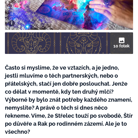
BurdaMedia
Tvoření
Extra
SVĚT ŽENY - 599 KČ
Rady a tipy
ROČNÍ PŘEDPLATNÉ SVĚT ŽENY +
SADA PRODUKTŮ MANA (10 ks)
10 fotek
Často si myslíme, že ve vztazích, a je jedno,
jestli mluvíme o těch partnerských, nebo o
přátelských, stačí jen dobře poslouchat. Jenže
co dělat v momentě, kdy ten druhý mlčí?
Výborné by bylo znát potřeby každého znamení,
nemyslíte? A právě o těch si dnes něco
řekneme. Víme, že Střelec touží po svobodě, Štír
po důvěře a Rak po rodinném zázemí. Ale je to
všechno?