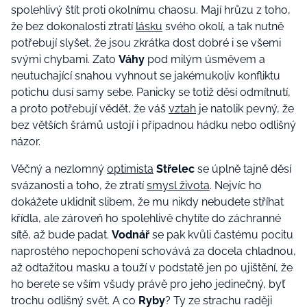
spolehlivý štít proti okolnímu chaosu. Mají hrůzu z toho,
že bez dokonalosti ztratí
lásku
svého okolí, a tak nutně
potřebují slyšet, že jsou zkrátka dost dobré i se všemi
svými chybami. Zato
Váhy
pod milým úsměvem a
neutuchající snahou vyhnout se jakémukoliv konfliktu
potichu dusí samy sebe. Panicky se totiž děsí odmítnutí,
a proto potřebují vědět, že váš
vztah
je natolik pevný, že
bez větších šrámů ustojí i případnou hádku nebo odlišný
názor.
Věčný a nezlomný
optimista
Střelec
se úplně tajně děsí
svázanosti a toho, že ztratí
smysl života
. Nejvíc ho
dokážete uklidnit slibem, že mu nikdy nebudete stříhat
křídla, ale zároveň ho spolehlivě chytíte do záchranné
sítě, až bude padat.
Vodnář
se pak kvůli častému pocitu
naprostého nepochopení schovává za docela chladnou,
až odtažitou masku a touží v podstatě jen po ujištění, že
ho berete se vším všudy právě pro jeho jedinečný, byť
trochu odlišný svět. A co
Ryby
? Ty ze strachu raději