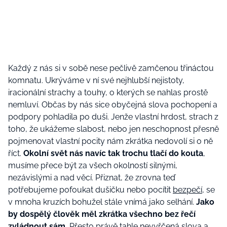
Každý z nás si v sobě nese pečlivě zamčenou třináctou
komnatu. Ukrýváme v ní své nejhlubší nejistoty,
iracionální strachy a touhy, o kterých se nahlas prostě
nemluví. Občas by nás sice obyčejná slova pochopení a
podpory pohladila po duši. Jenže vlastní hrdost, strach z
toho, že ukážeme slabost, nebo jen neschopnost přesně
pojmenovat vlastní pocity nám zkrátka nedovolí si o ně
říct.
Okolní svět nás navíc tak trochu tlačí do kouta
,
musíme přece být za všech okolností silnými,
nezávislými a nad věcí. Přiznat, že zrovna teď
potřebujeme pofoukat dušičku nebo pocítit
bezpečí
, se
v mnoha kruzích bohužel stále vnímá jako selhání.
Jako
by dospělý člověk měl zkrátka všechno bez řečí
zvládnout sám.
Přesto právě tahle nevyřčená slova a