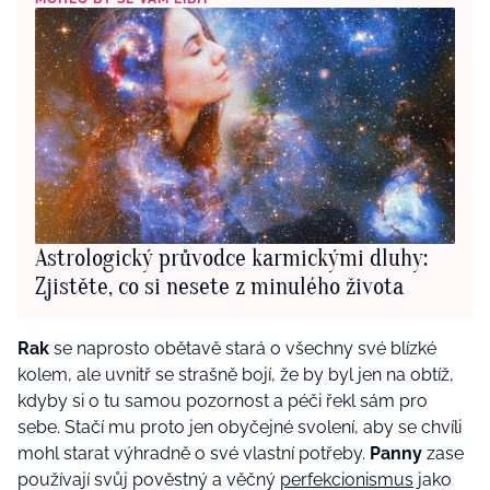
Astrologický průvodce karmickými dluhy:
Zjistěte, co si nesete z minulého života
Rak
se naprosto obětavě stará o všechny své blízké
kolem, ale uvnitř se strašně bojí, že by byl jen na obtíž,
kdyby si o tu samou pozornost a péči řekl sám pro
sebe. Stačí mu proto jen obyčejné svolení, aby se chvíli
mohl starat výhradně o své vlastní potřeby.
Panny
zase
používají svůj pověstný a věčný
perfekcionismus
jako