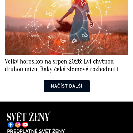
Velký horoskop na srpen 2026: Lvi chytnou
druhou mízu, Raky čeká zlomové rozhodnutí
NAČÍST DALŠÍ
PŘEDPLATNÉ SVĚT ŽENY