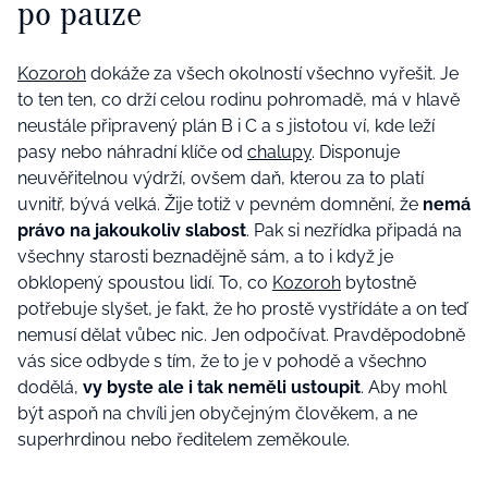
po pauze
Kozoroh
dokáže za všech okolností všechno vyřešit. Je
to ten ten, co drží celou rodinu pohromadě, má v hlavě
neustále připravený plán B i C a s jistotou ví, kde leží
pasy nebo náhradní klíče od
chalupy
. Disponuje
neuvěřitelnou výdrží, ovšem daň, kterou za to platí
uvnitř, bývá velká. Žije totiž v pevném domnění, že
nemá
právo na jakoukoliv slabost
. Pak si nezřídka připadá na
všechny starosti beznadějně sám, a to i když je
obklopený spoustou lidí. To, co
Kozoroh
bytostně
potřebuje slyšet, je fakt, že ho prostě vystřídáte a on teď
nemusí dělat vůbec nic. Jen odpočívat. Pravděpodobně
vás sice odbyde s tím, že to je v pohodě a všechno
dodělá,
vy byste ale i tak neměli ustoupit
. Aby mohl
být aspoň na chvíli jen obyčejným člověkem, a ne
superhrdinou nebo ředitelem zeměkoule.