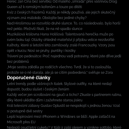
Herec Jan Cina bez servítků: Od malého „smrada” přes vášnivou Drag
Queen až k romským kořenům a touze po dítěti
Kvíz z českých frazémů: Každý je někdy používá, ale jejich skutečný
význam zná málokdo. Obstojíte bez jediné chyby?
Nad Hirošimou se rozsvítilo druhé slunce. To, co následovalo, bylo horší
než peklo. Přeživší říkali, že na ně spadlo slunce
Muzikálová královna Hana Holišová: Talentovaná herečka muže po
svém boku tají. Otázky ohledně mateřství jí přijdou velice nezdvořilé
Kalhoty, které si letošní léto zamilovaly zralé Francouzky. Vzory jsou
opět v kurzu: Nosí se pruhy, puntíky i kostky
Trávení po padesátce: Proč najednou vadí potraviny, které jste dříve jedli
bez problémů
„Moje sestra zdědila po rodičích všechno. Tvrdí, že si to zasloužila,
protože se o ně starala, ale já se cítím podvedená,“ svěřuje se Zora
Doporučené články
Letní trendy podle vášnivých Italek. Stylové outfity, na které nedají
dopustit, budou slušet i českým ženám
Každý večer jen scrollování na gauči a ticho? Zkuste s partnerem rutinu,
díky které uklidíte dům i zažehnete starou jiskru
Král televizní zábavy Gustav Oplustil se nespokojil s jednou ženou: Vzal
si postupně dvě sestry
Lepší kopírování mezi iPhonem a Windows se blíží. Apple zatlačil na
Microsoft přes EU
Nejlepší osud letní cukety? V Itálii ji zalijí olejem a vznikne sott’olio, které