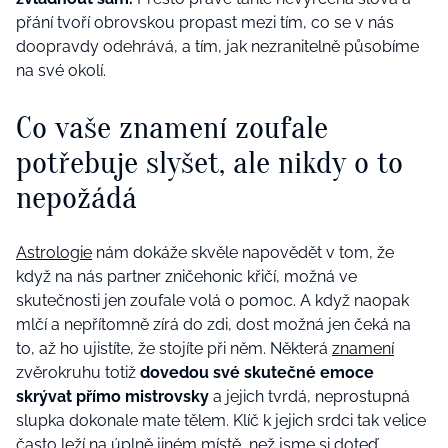
přání tvoří obrovskou propast mezi tím, co se v nás
doopravdy odehrává, a tím, jak nezranitelně působíme
na své okolí.
Co vaše znamení zoufale
potřebuje slyšet, ale nikdy o to
nepožádá
Astrologie
nám dokáže skvěle napovědět v tom, že
když na nás partner zničehonic křičí, možná ve
skutečnosti jen zoufale volá o pomoc. A když naopak
mlčí a nepřítomně zírá do zdi, dost možná jen čeká na
to, až ho ujistíte, že stojíte při něm. Některá
znamení
zvěrokruhu totiž
dovedou své skutečné emoce
skrývat přímo mistrovsky
a jejich tvrdá, neprostupná
slupka dokonale mate tělem. Klíč k jejich srdci tak velice
často leží na úplně jiném místě, než jsme si doteď