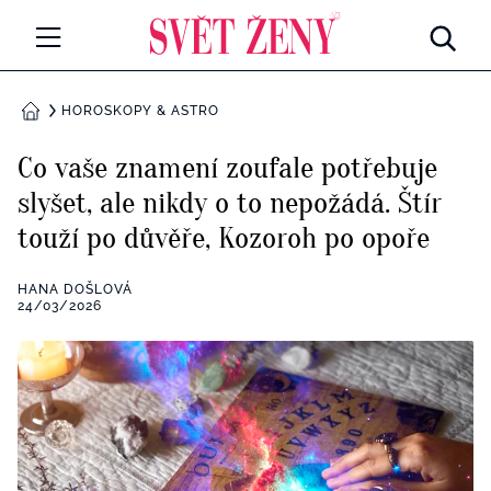
Svetzeny.cz
MÓDA A KRÁSA
HOROSKOPY & ASTRO
DOMŮ
CELEBRITY
Co vaše znamení zoufale potřebuje
Všechny kategorie
slyšet, ale nikdy o to nepožádá. Štír
RETROHUBKY
touží po důvěře, Kozoroh po opoře
Rozhovory
PSYCHOLOGIE
HANA DOŠLOVÁ
Všechny kategorie
24/03/2026
ZDRAVÍ
Seberozvoj
Všechny kategorie
ZÁBAVA
Životní styl
Všechny kategorie
BYDLENÍ
Testy a kvízy
Všechny kategorie