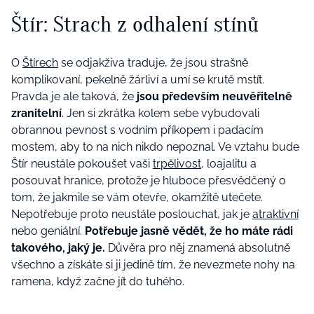
Štír: Strach z odhalení stínů
O
Štírech
se odjakživa traduje, že jsou strašně
komplikovaní, pekelně žárliví a umí se krutě mstít.
Pravda je ale taková, že
jsou především neuvěřitelně
zranitelní
. Jen si zkrátka kolem sebe vybudovali
obrannou pevnost s vodním příkopem i padacím
mostem, aby to na nich nikdo nepoznal. Ve vztahu bude
Štír neustále pokoušet vaši
trpělivost
, loajalitu a
posouvat hranice, protože je hluboce přesvědčený o
tom, že jakmile se vám otevře, okamžitě utečete.
Nepotřebuje proto neustále poslouchat, jak je
atraktivní
nebo geniální.
Potřebuje jasně vědět, že ho máte rádi
takového, jaký je.
Důvěra pro něj znamená absolutně
všechno a získáte si ji jedině tím, že nevezmete nohy na
ramena, když začne jít do tuhého.