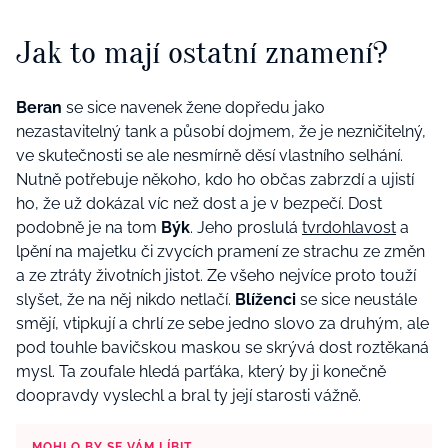
Jak to mají ostatní znamení?
Beran
se sice navenek žene dopředu jako
nezastavitelný tank a působí dojmem, že je nezničitelný,
ve skutečnosti se ale nesmírně děsí vlastního selhání.
Nutně potřebuje někoho, kdo ho občas zabrzdí a ujistí
ho, že už dokázal víc než dost a je v bezpečí. Dost
podobně je na tom
Býk
. Jeho proslulá
tvrdohlavost
a
lpění na majetku či zvycích pramení ze strachu ze změn
a ze ztráty životních jistot. Ze všeho nejvíce proto touží
slyšet, že na něj nikdo netlačí.
Blíženci
se sice neustále
smějí, vtipkují a chrlí ze sebe jedno slovo za druhým, ale
pod touhle bavičskou maskou se skrývá dost roztěkaná
mysl. Ta zoufale hledá parťáka, který by ji konečně
doopravdy vyslechl a bral ty její starosti vážně.
MOHLO BY SE VÁM LÍBIT