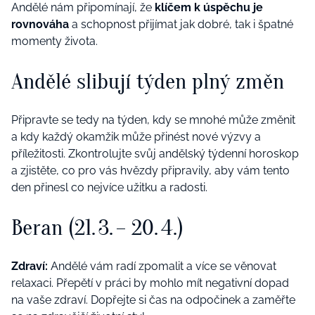
Andělé nám připomínají, že
klíčem k úspěchu je
rovnováha
a schopnost přijímat jak dobré, tak i špatné
momenty života.
Andělé slibují týden plný změn
Připravte se tedy na týden, kdy se mnohé může změnit
a kdy každý okamžik může přinést nové výzvy a
příležitosti. Zkontrolujte svůj andělský týdenní horoskop
a zjistěte, co pro vás hvězdy připravily, aby vám tento
den přinesl co nejvíce užitku a radosti.
Beran (21. 3. – 20. 4.)
Zdraví:
Andělé vám radí zpomalit a více se věnovat
relaxaci. Přepětí v práci by mohlo mít negativní dopad
na vaše zdraví. Dopřejte si čas na odpočinek a zaměřte