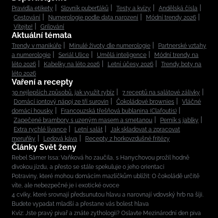
Pravidla etikety
Slovník puberťáků
Testy a kvízy
Andělská čísla
Cestování
Numerologie podle data narození
Módní trendy 2026
Vítejte!
Grilování
Aktuální témata
Trendy v manikúře
Minulé životy dle numerologie
Partnerské vztahy
a numerologie
Seriál Ulice
Umělá inteligence
Módní trendy na
léto 2026
Kabelky na léto 2026
Letní účesy 2026
Trendy boty na
léto 2026
Vaření a recepty
30 nejlepších způsobů, jak využít rybíz
7 receptů na salátové zálivky
Domácí iontový nápoj ze tří surovin
Čokoládové brownies
Vláčné
domácí housky
Francouzská třešňová bublanina (Clafoutis)
Zapečené brambory s uzeným masem a smetanou
Perník s jablky
Extra rychlé lívance
Letní salát
Jak skladovat a zpracovat
meruňky
Ledová káva
Recepty z horkovzdušné fritézy
Články Svět ženy
Rebel Sámer Issa: Vaňková ho zaučila, s Hanychovou prožil hodně
divokou jízdu, a přesto se stále spekuluje o jeho orientaci
Potraviny, které mohou domácím mazlíčkům ublížit: O čokoládě určitě
víte, ale nebezpečné je i exotické ovoce
4 cviky, které srovnají předsunutou hlavu a narovnají vdovský hrb na šíji.
Budete vypadat mladší a přestane vás bolest hlava
Kvíz: Jste pravý pivař a znáte zythologii? Oslavte Mezinárodní den piva