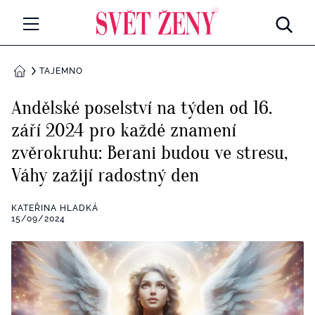
Svetzeny.cz
MÓDA A KRÁSA
TAJEMNO
DOMŮ
CELEBRITY
Andělské poselství na týden od 16.
Všechny kategorie
září 2024 pro každé znamení
RETROHUBKY
zvěrokruhu: Berani budou ve stresu,
Rozhovory
PSYCHOLOGIE
Váhy zažijí radostný den
Všechny kategorie
ZDRAVÍ
KATEŘINA HLADKÁ
15/09/2024
Seberozvoj
Všechny kategorie
ZÁBAVA
Životní styl
Všechny kategorie
BYDLENÍ
Testy a kvízy
Všechny kategorie