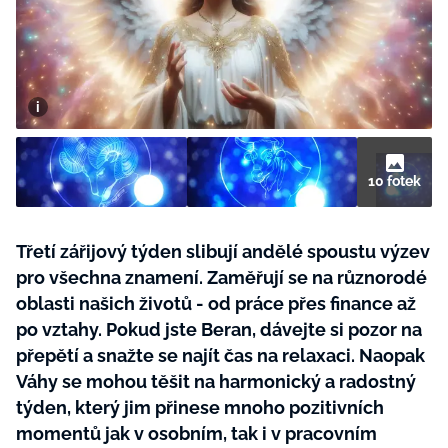
BurdaMedia
Tvoření
Extra
SVĚT ŽENY - 599 KČ
Rady a tipy
ROČNÍ PŘEDPLATNÉ SVĚT ŽENY +
SADA PRODUKTŮ MANA (10 ks)
10 fotek
Třetí zářijový týden slibují andělé spoustu výzev
pro všechna znamení. Zaměřují se na různorodé
oblasti našich životů - od práce přes finance až
po vztahy. Pokud jste Beran, dávejte si pozor na
přepětí a snažte se najít čas na relaxaci. Naopak
Váhy se mohou těšit na harmonický a radostný
týden, který jim přinese mnoho pozitivních
momentů jak v osobním, tak i v pracovním