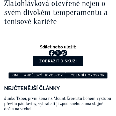
Zlatohlávková otevřeně nejen o
svém divokém temperamentu a
tenisové kariéře
Sdílet nebo uložit:
ZOBRAZIT DISKUZI
KIM
ANDĚLSKÝ HOROSKOP
TÝDENNÍ HOROSKOP
NEJČTENĚJŠÍ ČLÁNKY
Junko Tabei, první žena na Mount Everestu během výstupu
přežila pád laviny, vyhrabali ji zpod sněhu a ona stejně
došla na vrchol