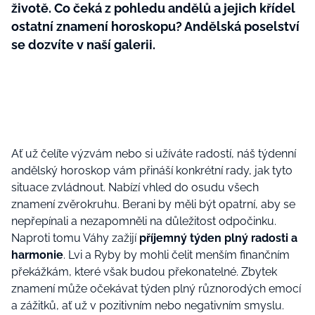
životě. Co čeká z pohledu andělů a jejich křídel
ostatní znamení horoskopu? Andělská poselství
se dozvíte v naší galerii.
Ať už čelíte výzvám nebo si užíváte radostí, náš týdenní
andělský horoskop vám přináší konkrétní rady, jak tyto
situace zvládnout. Nabízí vhled do osudu všech
znamení zvěrokruhu. Berani by měli být opatrní, aby se
nepřepínali a nezapomněli na důležitost odpočinku.
Naproti tomu Váhy zažijí
příjemný týden plný radosti a
harmonie
. Lvi a Ryby by mohli čelit menším finančním
překážkám, které však budou překonatelné. Zbytek
znamení může očekávat týden plný různorodých emocí
a zážitků, ať už v pozitivním nebo negativním smyslu.