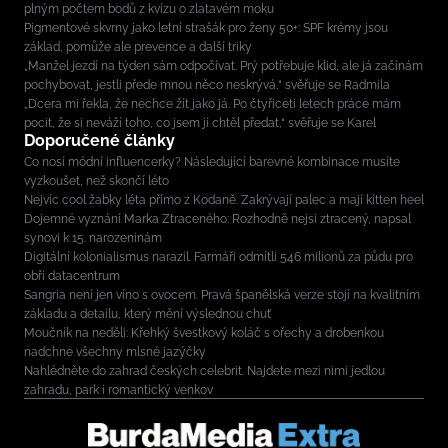
plným počtem bodů z kvízu o zlatavém moku
Pigmentové skvrny jako letní strašák pro ženy 50+: SPF krémy jsou
základ, pomůže ale prevence a další triky
„Manžel jezdí na týden sám odpočívat. Prý potřebuje klid, ale já začínám
pochybovat, jestli přede mnou něco neskrývá,“ svěřuje se Radmila
„Dcera mi řekla, že nechce žít jako já. Po čtyřiceti letech práce mám
pocit, že si neváží toho, co jsem jí chtěl předat,“ svěřuje se Karel
Doporučené články
Co nosí módní influencerky? Následující barevné kombinace musíte
vyzkoušet, než skončí léto
Nejvíc cool žabky léta přímo z Kodaně. Zakrývají palec a mají kitten heel
Dojemné vyznání Marka Ztraceného: Rozhodně nejsi ztracený, napsal
synovi k 15. narozeninám
Digitální kolonialismus narazil. Farmáři odmítli 546 milionů za půdu pro
obří datacentrum
Sangria není jen víno s ovocem. Pravá španělská verze stojí na kvalitním
základu a detailu, který mění výslednou chuť
Moučník na neděli: Křehký švestkový koláč s ořechy a drobenkou
nadchne všechny mlsné jazýčky
Nahlédněte do zahrad českých celebrit. Najdete mezi nimi jedlou
zahradu, park i romantický venkov