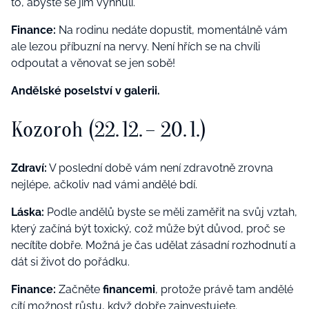
to, abyste se jim vyhnuli.
Finance:
Na rodinu nedáte dopustit, momentálně vám
ale lezou příbuzní na nervy. Není hřích se na chvíli
odpoutat a věnovat se jen sobě!
Andělské poselství v galerii.
Kozoroh (22. 12. – 20. 1.)
Zdraví:
V poslední době vám není zdravotně zrovna
nejlépe, ačkoliv nad vámi andělé bdí.
Láska:
Podle andělů byste se měli zaměřit na svůj vztah,
který začíná být toxický, což může být důvod, proč se
necítíte dobře. Možná je čas udělat zásadní rozhodnutí a
dát si život do pořádku.
Finance:
Začněte
financemi
, protože právě tam andělé
cítí možnost růstu, když dobře zainvestujete.