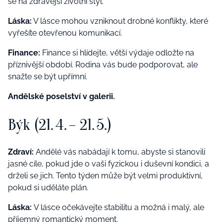
se na zdravější životní styl.
Láska:
V lásce mohou vzniknout drobné konflikty, které
vyřešíte otevřenou komunikací.
Finance:
Finance si hlídejte, větší výdaje odložte na
příznivější období. Rodina vás bude podporovat, ale
snažte se být upřímní.
Andělské poselství v galerii.
Býk (21. 4. – 21. 5.)
Zdraví:
Andělé vás nabádají k tomu, abyste si stanovili
jasné cíle, pokud jde o vaši fyzickou i duševní kondici, a
drželi se jich. Tento týden může být velmi produktivní,
pokud si uděláte plán.
Láska:
V lásce očekávejte stabilitu a možná i malý, ale
příjemný romantický moment.