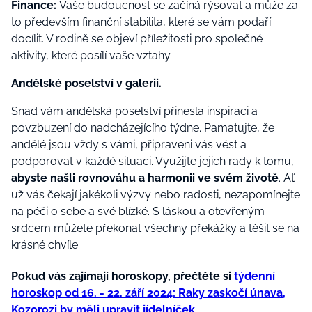
Finance:
Vaše budoucnost se začíná rýsovat a může za
to především finanční stabilita, které se vám podaří
docílit. V rodině se objeví příležitosti pro společné
aktivity, které posílí vaše vztahy.
Andělské poselství v galerii.
Snad vám andělská poselství přinesla inspiraci a
povzbuzení do nadcházejícího týdne. Pamatujte, že
andělé jsou vždy s vámi, připraveni vás vést a
podporovat v každé situaci. Využijte jejich rady k tomu,
abyste našli rovnováhu a harmonii ve svém životě
. Ať
už vás čekají jakékoli výzvy nebo radosti, nezapomínejte
na péči o sebe a své blízké. S láskou a otevřeným
srdcem můžete překonat všechny překážky a těšit se na
krásné chvíle.
Pokud vás zajímají horoskopy, přečtěte si
týdenní
horoskop od 16. - 22. září 2024: Raky zaskočí únava,
Kozorozi by měli upravit jídelníček