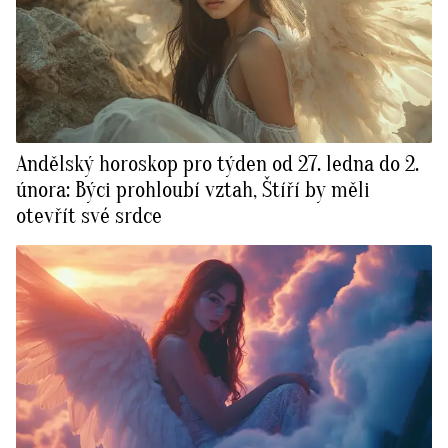
Andělský horoskop pro týden od 27. ledna do 2.
února: Býci prohloubí vztah, Štíří by měli
otevřít své srdce