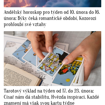
Andělský horoskop pro týden od 10. února do 16.
února: Býky čeká romantické období, Kozorozi
prohloubí své vztahy
Tarotový výklad na týden od 17. do 23. února:
Císař nám dá stabilitu, Hvězda inspiraci. Každé
znamení má však svou kartu týdne