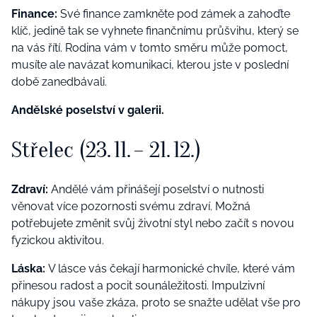
Finance:
Své finance zamkněte pod zámek a zahoďte
klíč, jedině tak se vyhnete finančnímu průšvihu, který se
na vás řítí. Rodina vám v tomto směru může pomoct,
musíte ale navázat komunikaci, kterou jste v poslední
době zanedbávali.
Andělské poselství v galerii.
Střelec (23. 11. – 21. 12.)
Zdraví:
Andělé vám přinášejí poselství o nutnosti
věnovat více pozornosti svému zdraví. Možná
potřebujete změnit svůj životní styl nebo začít s novou
fyzickou aktivitou.
Láska:
V lásce vás čekají harmonické chvíle, které vám
přinesou radost a pocit sounáležitosti. Impulzivní
nákupy jsou vaše zkáza, proto se snažte udělat vše pro