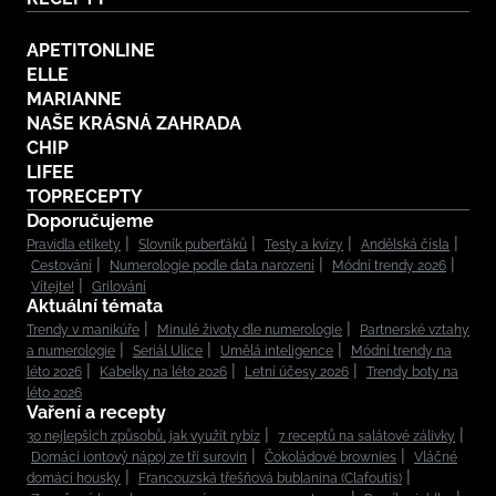
APETITONLINE
ELLE
MARIANNE
NAŠE KRÁSNÁ ZAHRADA
CHIP
LIFEE
TOPRECEPTY
Doporučujeme
Pravidla etikety
Slovník puberťáků
Testy a kvízy
Andělská čísla
Cestování
Numerologie podle data narození
Módní trendy 2026
Vítejte!
Grilování
Aktuální témata
Trendy v manikúře
Minulé životy dle numerologie
Partnerské vztahy
a numerologie
Seriál Ulice
Umělá inteligence
Módní trendy na
léto 2026
Kabelky na léto 2026
Letní účesy 2026
Trendy boty na
léto 2026
Vaření a recepty
30 nejlepších způsobů, jak využít rybíz
7 receptů na salátové zálivky
Domácí iontový nápoj ze tří surovin
Čokoládové brownies
Vláčné
domácí housky
Francouzská třešňová bublanina (Clafoutis)