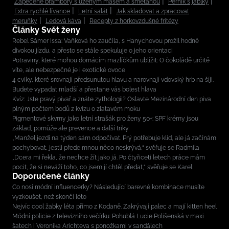
Zapečené brambory s uzeným masem a smetanou
Perník s jablky
Extra rychlé lívance
Letní salát
Jak skladovat a zpracovat
meruňky
Ledová káva
Recepty z horkovzdušné fritézy
Články Svět ženy
Rebel Sámer Issa: Vaňková ho zaučila, s Hanychovou prožil hodně
divokou jízdu, a přesto se stále spekuluje o jeho orientaci
Potraviny, které mohou domácím mazlíčkům ublížit: O čokoládě určitě
víte, ale nebezpečné je i exotické ovoce
4 cviky, které srovnají předsunutou hlavu a narovnají vdovský hrb na šíji.
Budete vypadat mladší a přestane vás bolest hlava
Kvíz: Jste pravý pivař a znáte zythologii? Oslavte Mezinárodní den piva
plným počtem bodů z kvízu o zlatavém moku
Pigmentové skvrny jako letní strašák pro ženy 50+: SPF krémy jsou
základ, pomůže ale prevence a další triky
„Manžel jezdí na týden sám odpočívat. Prý potřebuje klid, ale já začínám
pochybovat, jestli přede mnou něco neskrývá,“ svěřuje se Radmila
„Dcera mi řekla, že nechce žít jako já. Po čtyřiceti letech práce mám
pocit, že si neváží toho, co jsem jí chtěl předat,“ svěřuje se Karel
Doporučené články
Co nosí módní influencerky? Následující barevné kombinace musíte
vyzkoušet, než skončí léto
Nejvíc cool žabky léta přímo z Kodaně. Zakrývají palec a mají kitten heel
Módní policie z televizního večírku: Pohublá Lucie Polišenská v maxi
šatech i Veronika Arichteva s ponožkami v sandálech