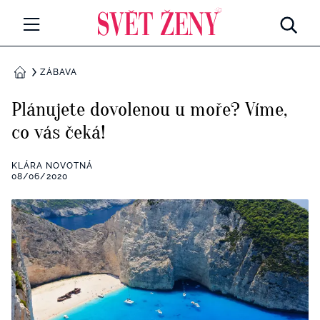
Svetzeny.cz
MÓDA A KRÁSA
ZÁBAVA
DOMŮ
CELEBRITY
Plánujete dovolenou u moře? Víme,
Všechny kategorie
co vás čeká!
RETROHUBKY
Rozhovory
KLÁRA NOVOTNÁ
PSYCHOLOGIE
08/06/2020
Všechny kategorie
ZDRAVÍ
Seberozvoj
Všechny kategorie
ZÁBAVA
Životní styl
Všechny kategorie
BYDLENÍ
Testy a kvízy
Všechny kategorie