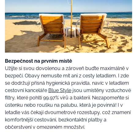
Bezpečnost na prvním místě
Užijte si svou dovolenou a zároveň buďte maximálně v
bezpečí. Obavy nemusíte mít ani z cesty letadlem. I zde
se dodržují přísná hygienická pravidla, navíc v letadlem
cestovní kanceláře
Blue Style
jsou umístěny vzduchové
filtry, které pohltí 99,97% virů a bakterií. Nezapomeňte si
ústenku nebo roušku na palubu, která je povinná! I v
letadle vás čekají dvoumetrové rozestupy, což znamení
komfortnější cestování, bezkontaktní platby a
občerstvení v omezeném množství.