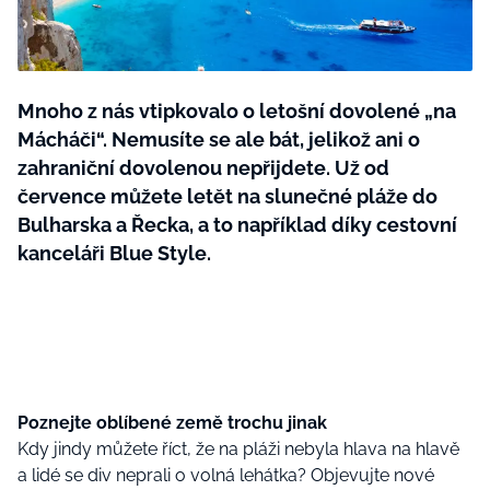
BurdaMedia
Tvoření
Extra
SVĚT ŽENY - 599 KČ
Rady a tipy
ROČNÍ PŘEDPLATNÉ SVĚT ŽENY +
Mnoho z nás vtipkovalo o letošní dovolené „na
SADA PRODUKTŮ MANA (10 ks)
Mácháči“. Nemusíte se ale bát, jelikož ani o
zahraniční dovolenou nepřijdete. Už od
července můžete letět na slunečné pláže do
Bulharska a Řecka, a to například díky cestovní
kanceláři Blue Style.
Poznejte oblíbené země trochu jinak
Kdy jindy můžete říct, že na pláži nebyla hlava na hlavě
a lidé se div neprali o volná lehátka? Objevujte nové