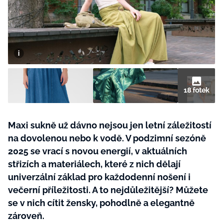
BurdaMedia
Tvoření
Extra
SVĚT ŽENY - 599 KČ
Rady a tipy
ROČNÍ PŘEDPLATNÉ SVĚT ŽENY +
SADA PRODUKTŮ MANA (10 ks)
18 fotek
Maxi sukně už dávno nejsou jen letní záležitostí
na dovolenou nebo k vodě. V podzimní sezóně
2025 se vrací s novou energií, v aktuálních
střizích a materiálech, které z nich dělají
univerzální základ pro každodenní nošení i
večerní příležitosti. A to nejdůležitější? Můžete
se v nich cítit žensky, pohodlně a elegantně
zároveň.