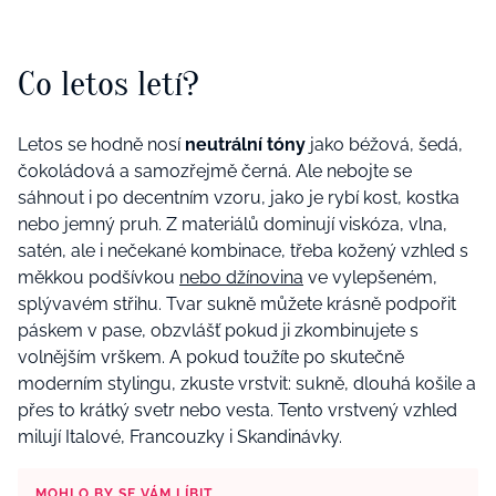
Co letos letí?
Letos se hodně nosí
neutrální tóny
jako béžová, šedá,
čokoládová a samozřejmě černá. Ale nebojte se
sáhnout i po decentním vzoru, jako je rybí kost, kostka
nebo jemný pruh. Z materiálů dominují viskóza, vlna,
satén, ale i nečekané kombinace, třeba kožený vzhled s
měkkou podšívkou
nebo džínovina
ve vylepšeném,
splývavém střihu. Tvar sukně můžete krásně podpořit
páskem v pase, obzvlášť pokud ji zkombinujete s
volnějším vrškem. A pokud toužíte po skutečně
moderním stylingu, zkuste vrstvit: sukně, dlouhá košile a
přes to krátký svetr nebo vesta. Tento vrstvený vzhled
milují Italové, Francouzky i Skandinávky.
MOHLO BY SE VÁM LÍBIT