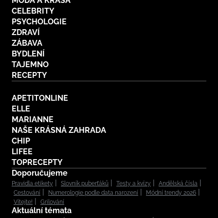
MÓDA A KRÁSA
CELEBRITY
PSYCHOLOGIE
ZDRAVÍ
ZÁBAVA
BYDLENÍ
TAJEMNO
RECEPTY
APETITONLINE
ELLE
MARIANNE
NAŠE KRÁSNÁ ZAHRADA
CHIP
LIFEE
TOPRECEPTY
Doporučujeme
Pravidla etikety
Slovník puberťáků
Testy a kvízy
Andělská čísla
Cestování
Numerologie podle data narození
Módní trendy 2026
Vítejte!
Grilování
Aktuální témata