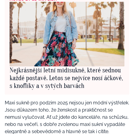
Nejkrásnější letní midisukně, které sednou
každé postavě. Letos se nejvíce nosí áčkové,
s knoflíky a v sytých barvách
Maxi sukně pro podzim 2025 nejsou jen módní výstřelek.
Jsou důkazem toho, že ženskost a praktičnost se
nemusí vylučovat. Ať už jdete do kanceláře, na schůzku,
nebo na večeři, s dobře zvolenou maxi sukní vypadáte
elegantně a sebevědomě a hlavně se tak i cítíte.