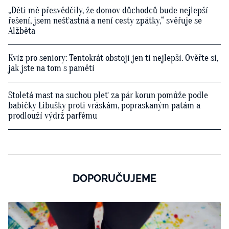
„Děti mě přesvědčily, že domov důchodců bude nejlepší
řešení, jsem nešťastná a není cesty zpátky,“ svěřuje se
Alžběta
Kvíz pro seniory: Tentokrát obstojí jen ti nejlepší. Ověřte si,
jak jste na tom s pamětí
Stoletá mast na suchou pleť za pár korun pomůže podle
babičky Libušky proti vráskám, popraskaným patám a
prodlouží výdrž parfému
DOPORUČUJEME