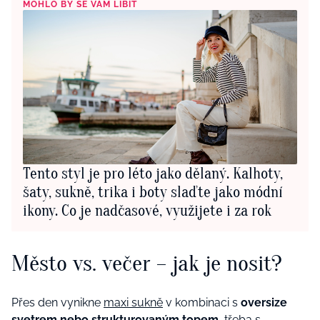
MOHLO BY SE VÁM LÍBIT
Tento styl je pro léto jako dělaný. Kalhoty,
šaty, sukně, trika i boty slaďte jako módní
ikony. Co je nadčasové, využijete i za rok
Město vs. večer – jak je nosit?
Přes den vynikne
maxi sukně
v kombinaci s
oversize
svetrem nebo
strukturovaným
topem
, třeba s