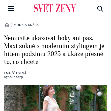
Svetzeny.cz
MÓDA A KRÁSA
MÓDA A KRÁSA
DOMŮ
CELEBRITY
Nemusíte ukazovat boky ani pas.
Všechny kategorie
Maxi sukně s moderním stylingem je
RETROHUBKY
hitem podzimu 2025 a ukáže přesně
Rozhovory
PSYCHOLOGIE
to, co chcete
Všechny kategorie
ZDRAVÍ
EMA ŠŤASTNÁ
07/08/2025
Seberozvoj
Všechny kategorie
ZÁBAVA
Životní styl
Všechny kategorie
BYDLENÍ
Testy a kvízy
Všechny kategorie