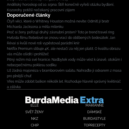
Andělský horoskop od 10. srpna: Štíři konečně vyřeší otázku bydlení,
Kozorohy potěší nečekaný pracovní zájem
Doporučené články
Čtyři věci, které o Whitney Houston možná nevíte: Odmítl ji bratr
Michaela Jacksona a měla milenku
Proč si ženy pořizují druhý zásnubní prsten? Toto je trend travel ring
Hvězda filmu Rebelové se znovu vrací do oblíbených šedesátek: Jan
Révai si kvůli nové roli vypěstoval parádní knír
Netflix Premium slibuje 4K, ale nestačí za něj jen platit. O kvalitu obrazu
vás může ošidit i prohlížeč
Pitný režim má své hranice. Nadbytek vody může vést k únavě, otokům i
nebezpečnému poklesu sodíku
Už žádná majonéza v bramborovém salátu. Nahraďte ji odvarem z masa
pro plnější chuť
Vřes může zdobit balkon několik let. Rozhoduje hlavně správný květináč
a zálivka
ELLE
MARIANNE
SVĚT ŽENY
DÁMSKÉ
NKZ
BURDASTYLE
CHIP
TOPRECEPTY