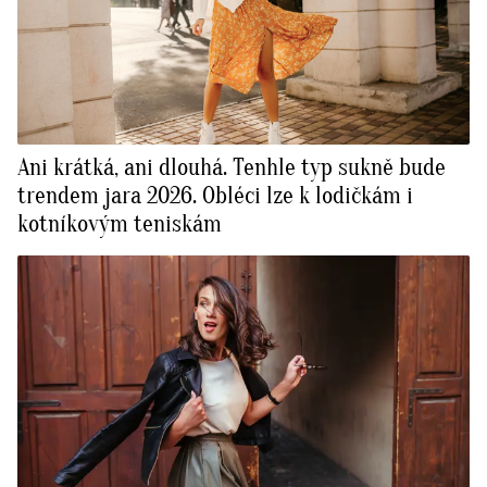
Ani krátká, ani dlouhá. Tenhle typ sukně bude
trendem jara 2026. Obléci lze k lodičkám i
kotníkovým teniskám