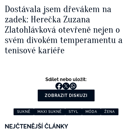
Dostávala jsem dřevákem na
zadek: Herečka Zuzana
Zlatohlávková otevřeně nejen o
svém divokém temperamentu a
tenisové kariéře
Sdílet nebo uložit:
ZOBRAZIT DISKUZI
SUKNĚ
MAXI SUKNĚ
STYL
MÓDA
ŽENA
NEJČTENĚJŠÍ ČLÁNKY