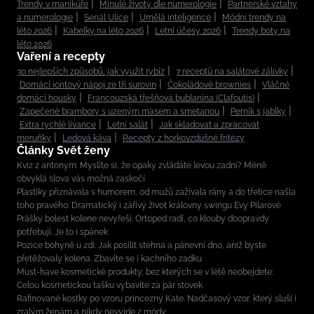
Trendy v manikúře
Minulé životy dle numerologie
Partnerské vztahy
a numerologie
Seriál Ulice
Umělá inteligence
Módní trendy na
léto 2026
Kabelky na léto 2026
Letní účesy 2026
Trendy boty na
léto 2026
Vaření a recepty
30 nejlepších způsobů, jak využít rybíz
7 receptů na salátové zálivky
Domácí iontový nápoj ze tří surovin
Čokoládové brownies
Vláčné
domácí housky
Francouzská třešňová bublanina (Clafoutis)
Zapečené brambory s uzeným masem a smetanou
Perník s jablky
Extra rychlé lívance
Letní salát
Jak skladovat a zpracovat
meruňky
Ledová káva
Recepty z horkovzdušné fritézy
Články Svět ženy
Kvíz z antonym: Myslíte si, že opaky zvládáte levou zadní? Méně
obvyklá slova vás možná zaskočí
Plastiky přiznávala s humorem, od mužů zažívala rány a do třetice našla
toho pravého: Dramatický i zářivý život královny swingu Evy Pilarové
Prášky bolest kolene nevyřeší. Ortoped radí, co klouby doopravdy
potřebují. Je to i spánek
Pozice bohyně u zdi: Jak posílit stehna a pánevní dno, aniž byste
přetěžovaly kolena. Zbavíte se i kachního zadku
Must-have kosmetické produkty, bez kterých se v létě neobejdete:
Celou kosmetickou tašku vybavíte za pár stovek
Rafinované kostky po vzoru princezny Kate. Nadčasový vzor, který sluší i
zralým ženám a nikdy nevyjde z módy