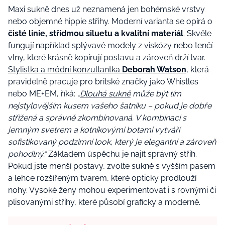
Maxi sukně dnes už neznamená jen bohémské vrstvy
nebo objemné hippie střihy. Moderní varianta se opírá o
čisté linie, střídmou siluetu a kvalitní materiál
. Skvěle
fungují například splývavé modely z viskózy nebo tenčí
vlny, které krásně kopírují postavu a zároveň drží tvar.
Stylistka a módní konzultantka
Deborah Watson
, která
pravidelně pracuje pro britské značky jako Whistles
nebo ME+EM, říká:
„
Dlouhá sukně
může být tím
nejstylovějším kusem vašeho šatníku – pokud je dobře
střižená a správně zkombinovaná. V kombinaci s
jemným svetrem a kotníkovými botami vytváří
sofistikovaný podzimní look, který je elegantní a zároveň
pohodlný.“
Základem úspěchu je najít správný střih.
Pokud jste menší postavy, zvolte sukně s vyšším pasem
a lehce rozšířeným tvarem, které opticky prodlouží
nohy. Vysoké ženy mohou experimentovat i s rovnými či
plisovanými střihy, které působí graficky a moderně.