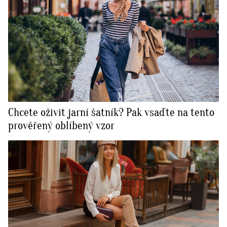
Chcete oživit jarní šatník? Pak vsaďte na tento
prověřený oblíbený vzor