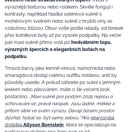
výraznější texturou nebo rolákem. Skvěle fungují i
kontrasty, například hladká saténová sukně s
mohérovým svetrem nebo sukně z hrubší vlny se
vzdušnou blůzou. Obuv volte podle nálady, od tenisek
přes kotníkové boty až po vysoké podpatky. Na večer
pak maxi sukně přímo volá po
hedvábném topu,
výrazných špercích a elegantních botách na
podpatku
.
Tmavší barvy jako temně vínová, námořnická nebo
smaragdová dodají celému outfitu noblesu, aniž by
působily usedle. A pokud sáhnete po sukni s jemným
leskem nebo plisováním, máte o šik večerní look
postaráno.
„Maxi sukně pro podzim 2025 nejsou o
schovávání se, právě naopak. Jsou ladné, měkké a
přitom silné ve svém výrazu. Dávají ženám prostor
dýchat, hýbat se, být samy sebou,“
říká
newyorská
stylistka
Allyson
Bornstein
, která se specializuje na
nadčasové stylingy pro ženy nad 40 let.