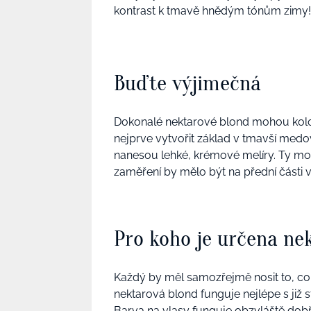
kontrast k tmavě hnědým tónům zimy!
Buďte výjimečná
Dokonalé nektarové blond mohou kol
nejprve vytvořit základ v tmavší medo
nanesou lehké, krémové melíry. Ty moho
zaměření by mělo být na přední části v
Pro koho je určena ne
Každý by měl samozřejmě nosit to, co s
nektarová blond funguje nejlépe s již 
Barva na vlasy funguje obzvláště dobř