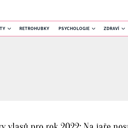
ITY
RETROHUBKY
PSYCHOLOGIE
ZDRAVÍ
vy vlasů pro rok 2022: Na jaře no