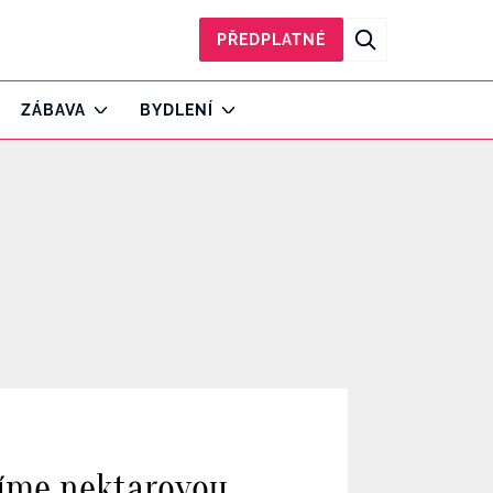
PŘEDPLATNÉ
ZÁBAVA
BYDLENÍ
síme nektarovou