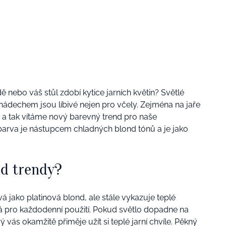
dě nebo váš stůl zdobí kytice jarních květin? Světlé
ádechem jsou líbivé nejen pro včely. Zejména na jaře
 a tak vítáme nový barevný trend pro naše
 barva je nástupcem chladných blond tónů a je jako
nd trendy?
 jako platinová blond, ale stále vykazuje teplé
á pro každodenní použití. Pokud světlo dopadne na
rý vás okamžitě přiměje užít si teplé jarní chvíle. Pěkný