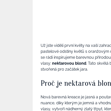
Už jste viděli první květy na vaší zahra
pastelové odstíny květů s oranžovým n
se rádi inspirujeme barevnou přírodou
vlasy:
nektarovou blond
. Tato skvělá
stvořená pro začátek jara.
Proč je nektarová blo
Nová barevná kreace je jasná a poutavá
nuance, díky kterým je jemná a vhodn
vlasy, vytvoří nádherný zlatý třpyt, kte