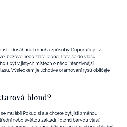
oristé dosáhnout mnoha způsoby. Doporučuje se
vé, béžové nebo zlaté blond. Poté se do vlasů
u být v jistých místech o něco intenzivnější,
lasů. Výsledkem je lichotivé orámování rysů obličeje.
ktarová blond?
e mu líbí! Pokud si ale chcete být jisti změnou:
střední nebo světlou základní blond barvou vlasů.
e s objemnou, dlouhou hřívou a je ideální pro chladné