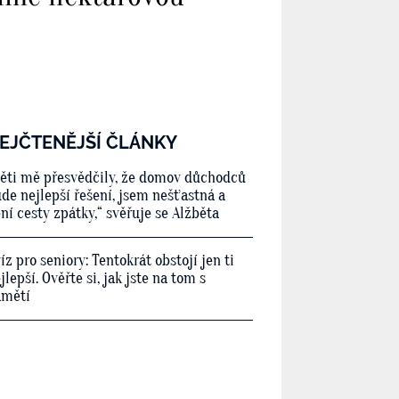
EJČTENĚJŠÍ ČLÁNKY
ěti mě přesvědčily, že domov důchodců
de nejlepší řešení, jsem nešťastná a
ní cesty zpátky,“ svěřuje se Alžběta
íz pro seniory: Tentokrát obstojí jen ti
jlepší. Ověřte si, jak jste na tom s
amětí