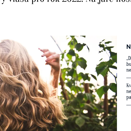
N
„D
bu
ne
Kv
ne
p