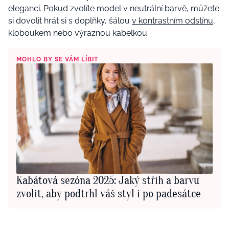
eleganci. Pokud zvolíte model v neutrální barvě, můžete
si dovolit hrát si s doplňky, šálou
v kontrastním odstínu
,
kloboukem nebo výraznou kabelkou.
MOHLO BY SE VÁM LÍBIT
Kabátová sezóna 2025: Jaký střih a barvu
zvolit, aby podtrhl váš styl i po padesátce