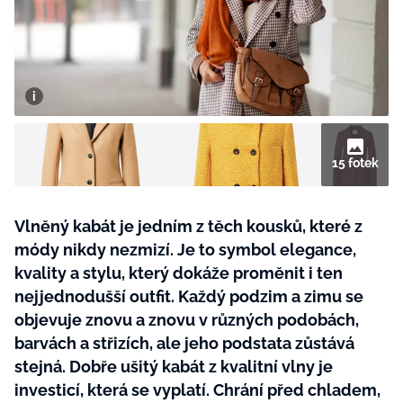
BurdaMedia
Tvoření
Extra
SVĚT ŽENY - 599 KČ
Rady a tipy
ROČNÍ PŘEDPLATNÉ SVĚT ŽENY +
SADA PRODUKTŮ MANA (10 ks)
15 fotek
Vlněný kabát je jedním z těch kousků, které z
módy nikdy nezmizí. Je to symbol elegance,
kvality a stylu, který dokáže proměnit i ten
nejjednodušší outfit. Každý podzim a zimu se
objevuje znovu a znovu v různých podobách,
barvách a střizích, ale jeho podstata zůstává
stejná. Dobře ušitý kabát z kvalitní vlny je
investicí, která se vyplatí. Chrání před chladem,