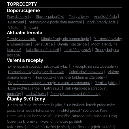
TOPRECEPTY
Doporučujeme
Pravidla etikety
Slovník puberťáků
Testy a kvízy
Andělská čísla
Cestování
Numerologie podle data narození
Módní trendy 2026
Vítejte!
Grilování
Aktuální témata
Trendy v manikúře
Minulé životy dle numerologie
Partnerské vztahy
a numerologie
Seriál Ulice
Umělá inteligence
Módní trendy na
léto 2026
Kabelky na léto 2026
Letní účesy 2026
Trendy boty na
léto 2026
Vaření a recepty
30 nejlepších způsobů, jak využít rybíz
7 receptů na salátové zálivky
Domácí iontový nápoj ze tří surovin
Čokoládové brownies
Vláčné
domácí housky
Francouzská třešňová bublanina (Clafoutis)
Zapečené brambory s uzeným masem a smetanou
Perník s jablky
Extra rychlé lívance
Letní salát
Jak skladovat a zpracovat
meruňky
Ledová káva
Recepty z horkovzdušné fritézy
Články Svět ženy
„Dcera mi řekla, že nechce žít jako já. Po čtyřiceti letech práce mám
pocit, že si neváží toho, co jsem jí chtěl předat,“ svěřuje se Karel
Herec Jan Cina bez servítků: Od malého „smrada” přes vášnivou Drag
Queen až k romským kořenům a touze po dítěti
Kvíz z českých frazémů: Každý je někdy používá, ale jejich skutečný