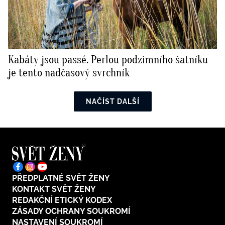
Kabáty jsou passé. Perlou podzimního šatníku
je tento nadčasový svrchník
NAČÍST DALŠÍ
PŘEDPLATNÉ SVĚT ŽENY
KONTAKT SVĚT ŽENY
REDAKČNÍ ETICKÝ KODEX
ZÁSADY OCHRANY SOUKROMÍ
NASTAVENÍ SOUKROMÍ