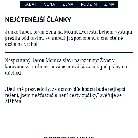
KABÁT
VLNA
ŽENA
PODZIM
ZIMA
NEJČTENĚJŠÍ ČLÁNKY
Junko Tabei, první žena na Mount Everestu během výstupu
přežila pád laviny, vyhrabali ji zpod sněhu a ona stejně
došla na vrchol
Nespoutaný Jason Momoa slaví narozeniny: Život v
karavanu za miliony, nová osudová láska a tajné plány na
důchod
„Děti mě přesvědčily, že domov důchodců bude nejlepší
řešení, jsem nešťastná a není cesty zpátky,“ svěřuje se
Alžběta