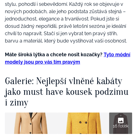
stylu, pohodlí i sebevědomí. Každý rok se objevuje v
nových podobách, ale jeho podstata zůstává stejná –
jednoduchost, elegance a trvanlivost. Pokud jste si
dosud žádný nepořídili, právě letošní sezóna je ideální
chvílí to napravit. Stačí si jen vybrat ten pravý střih,
barvu a materiál, který bude vystihovat vaši osobnost.
Máte široká lýtka a chcete nosit kozačky?
Tyto módní
modely jsou pro vás tím pravým
Galerie: Nejlepší vlněné kabáty
jako must have kousek podzimu
i zimy
16 fotek