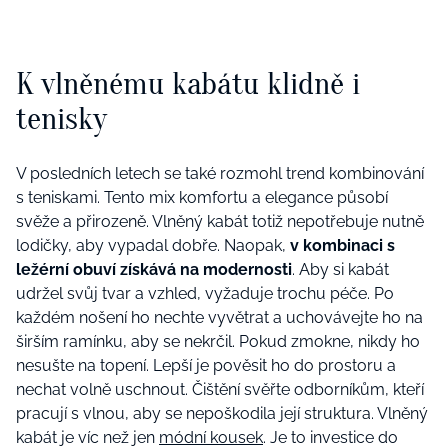
K vlněnému kabátu klidně i
tenisky
V posledních letech se také rozmohl trend kombinování
s teniskami. Tento mix komfortu a elegance působí
svěže a přirozeně. Vlněný kabát totiž nepotřebuje nutně
lodičky, aby vypadal dobře. Naopak,
v kombinaci s
ležérní obuví získává na modernosti
. Aby si kabát
udržel svůj tvar a vzhled, vyžaduje trochu péče. Po
každém nošení ho nechte vyvětrat a uchovávejte ho na
širším ramínku, aby se nekrčil. Pokud zmokne, nikdy ho
nesušte na topení. Lepší je pověsit ho do prostoru a
nechat volně uschnout. Čištění svěřte odborníkům, kteří
pracují s vlnou, aby se nepoškodila její struktura. Vlněný
kabát je víc než jen
módní kousek
. Je to investice do