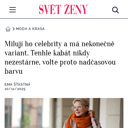
Svetzeny.cz
MÓDA A KRÁSA
MÓDA A KRÁSA
DOMŮ
CELEBRITY
Milují ho celebrity a má nekonečně
Všechny kategorie
variant. Tenhle kabát nikdy
RETROHUBKY
nezestárne, volte proto nadčasovou
Rozhovory
PSYCHOLOGIE
barvu
Všechny kategorie
ZDRAVÍ
EMA ŠŤASTNÁ
10/11/2025
Seberozvoj
Všechny kategorie
ZÁBAVA
Životní styl
Všechny kategorie
BYDLENÍ
Testy a kvízy
Všechny kategorie