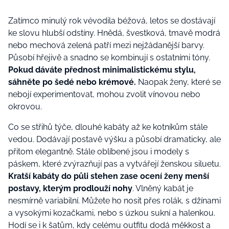
Zatímco minulý rok vévodila béžová, letos se dostávají
ke slovu hlubší odstíny. Hnědá, švestková, tmavě modrá
nebo mechová zelená patří mezi nejžádanější barvy.
Působí hřejivě a snadno se kombinují s ostatními tóny.
Pokud dáváte přednost minimalistickému stylu,
sáhněte po šedé nebo krémové.
Naopak ženy, které se
nebojí experimentovat, mohou zvolit vínovou nebo
okrovou.
Co se střihů týče, dlouhé kabáty až ke kotníkům stále
vedou. Dodávají postavě výšku a působí dramaticky, ale
přitom elegantně. Stále oblíbené jsou i modely s
páskem, které zvýrazňují pas a vytvářejí ženskou siluetu.
Kratší kabáty do půli stehen zase ocení ženy menší
postavy, kterým prodlouží nohy
. Vlněný kabát je
nesmírně variabilní. Můžete ho nosit přes rolák, s džínami
a vysokými kozačkami, nebo s úzkou sukní a halenkou.
Hodí se i k šatům, kdy celému outfitu dodá měkkost a