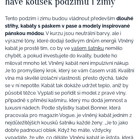
have kousek podzimu i zimy
Tento podzim i zimu budou vládnout především
dlouhé
střihy, kabáty s páskem v pase a modely inspirované
pánskou módou
. V kurzu jsou neutrální barvy, ale i
výrazné tóny, které dodají šedivým dnům energii. Vlněný
kabát je prostě tím, co by ve
vašem šatníku
nemělo
chybět, a pokud investujete do kvality, budete ho
milovat mnoho let. Vlněný kabát není impulzivní nákup.
Je to promyšlený krok, který se vám časem vrátí. Kvalitní
vlna má skvělé izolační vlastnosti, přesto dýchá, takže
se v ní nepotíte. Kabát tak dokáže udržet teplo, aniž by
působil těžce. Vyplatí se pořídit si model z pravé vlny,
případně s příměsí kašmíru, který mu dodá jemnost a
luxusní nádech. Podle stylistky Isabel Bonner, která
pracovala pro magazín Vogue, je vlněný kabát jedním z
nejdůležitějších kousků šatníku každé ženy: „Je to jako
dobře padnoucí oblek. Když ho máte, vždycky
vypadáte, že víte, co děláte. Vlněný kabát je jistota, která