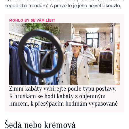
nepodléhá trendům.“ A právě to je jeho největší kouzlo.
MOHLO BY SE VÁM LÍBIT
Zimní kabáty vybírejte podle typu postavy.
K hruškám se hodí kabáty s objemným
límcem, k přesýpacím hodinám vypasované
Šedá nebo krémová