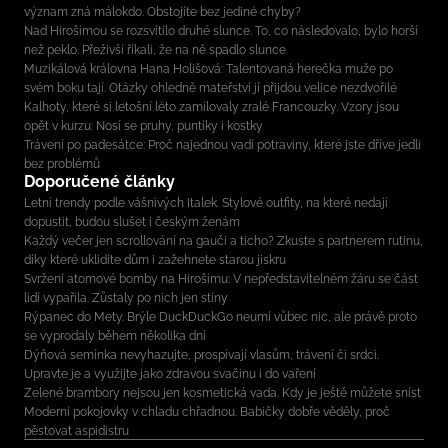
význam zná málokdo. Obstojíte bez jediné chyby?
Nad Hirošimou se rozsvítilo druhé slunce. To, co následovalo, bylo horší
než peklo. Přeživší říkali, že na ně spadlo slunce
Muzikálová královna Hana Holišová: Talentovaná herečka muže po
svém boku tají. Otázky ohledně mateřství jí přijdou velice nezdvořilé
Kalhoty, které si letošní léto zamilovaly zralé Francouzky. Vzory jsou
opět v kurzu: Nosí se pruhy, puntíky i kostky
Trávení po padesátce: Proč najednou vadí potraviny, které jste dříve jedli
bez problémů
Doporučené články
Letní trendy podle vášnivých Italek. Stylové outfity, na které nedají
dopustit, budou slušet i českým ženám
Každý večer jen scrollování na gauči a ticho? Zkuste s partnerem rutinu,
díky které uklidíte dům i zažehnete starou jiskru
Svržení atomové bomby na Hirošimu: V nepředstavitelném žáru se část
lidí vypařila. Zůstaly po nich jen stíny
Rýpanec do Mety. Brýle DuckDuckGo neumí vůbec nic, ale právě proto
se vyprodaly během několika dní
Dýňová semínka nevyhazujte, prospívají vlasům, trávení či srdci.
Upravte je a využijte jako zdravou svačinu i do vaření
Zelené brambory nejsou jen kosmetická vada. Kdy je ještě můžete sníst
Moderní pokojovky v chladu chřadnou. Babičky dobře věděly, proč
pěstovat aspidistru