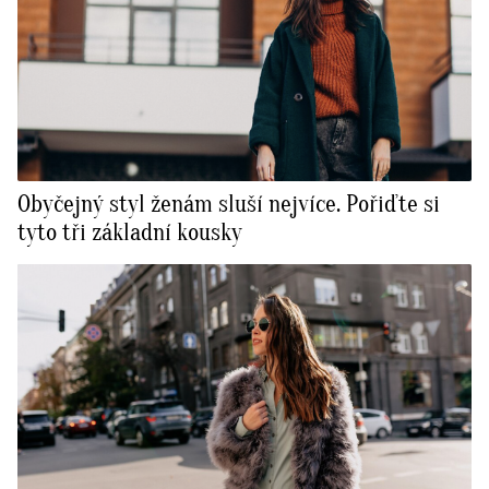
Obyčejný styl ženám sluší nejvíce. Pořiďte si
tyto tři základní kousky