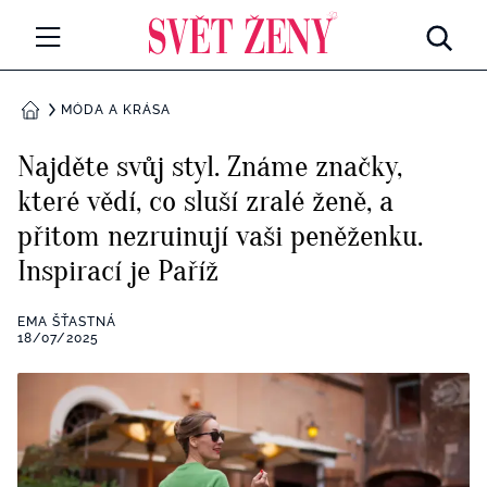
Svetzeny.cz
MÓDA A KRÁSA
MÓDA A KRÁSA
DOMŮ
CELEBRITY
Najděte svůj styl. Známe značky,
Všechny kategorie
které vědí, co sluší zralé ženě, a
RETROHUBKY
přitom nezruinují vaši peněženku.
Rozhovory
PSYCHOLOGIE
Inspirací je Paříž
Všechny kategorie
ZDRAVÍ
EMA ŠŤASTNÁ
18/07/2025
Seberozvoj
Všechny kategorie
ZÁBAVA
Životní styl
Všechny kategorie
BYDLENÍ
Testy a kvízy
Všechny kategorie