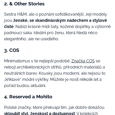
2. & Other Stories
Sestra H&M, ale o poznání sofistikovanější. Její modely
jsou
ženské,
se
skandinávský
m nádechem
a stylově
čisté
. Nabízí krásné midi šaty, kožené doplňky a výborně
padnoucí saka. Ideální pro ženu, která hledá něco
elegantního, ale ne usedlého.
3. COS
Minimalismus v té nejlepší podobě.
Značka COS
se
nebojí architektonických střihů, přírodních materiálů a
neutrálních barev. Kousky jsou moderní, ale nejsou to
„křiklavé“ módní výkřiky. Můžete je nosit několik let a
pořád budou aktuální.
4. Reserved a Mohito
Polské značky, které překvapí tím, jak dobře dokážou
skloubit styl, ženskost a dostupnost
. V kolekcích