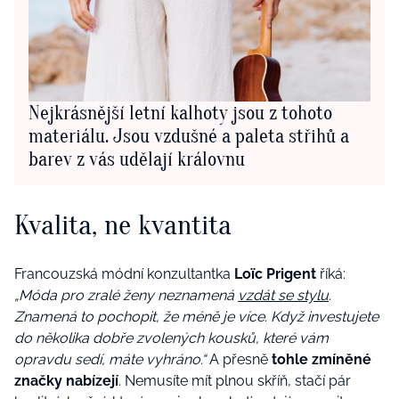
Nejkrásnější letní kalhoty jsou z tohoto
materiálu. Jsou vzdušné a paleta střihů a
barev z vás udělají královnu
Kvalita, ne kvantita
Francouzská módní konzultantka
Loïc Prigent
říká:
„Móda pro zralé ženy neznamená
vzdát se stylu
.
Znamená to pochopit, že méně je více. Když investujete
do několika dobře zvolených kousků, které vám
opravdu sedí, máte vyhráno.“
A přesně
tohle zmíněné
značky nabízejí
. Nemusíte mít plnou skříň, stačí pár