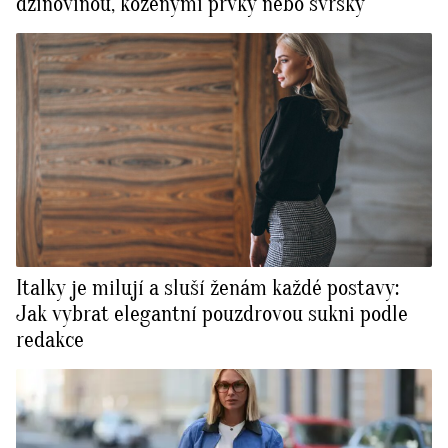
džínovinou, koženými prvky nebo svršky
Italky je milují a sluší ženám každé postavy:
Jak vybrat elegantní pouzdrovou sukni podle
redakce