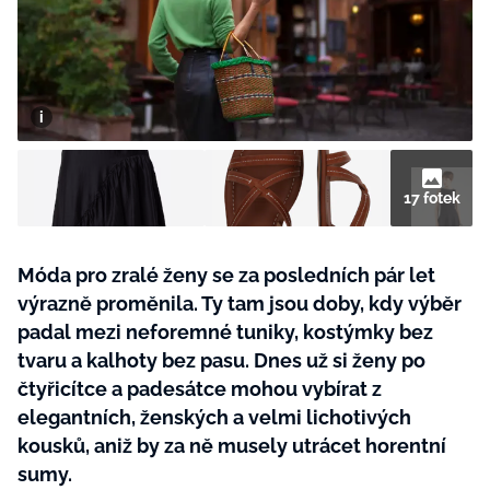
BurdaMedia
Tvoření
Extra
SVĚT ŽENY - 599 KČ
Rady a tipy
ROČNÍ PŘEDPLATNÉ SVĚT ŽENY +
SADA PRODUKTŮ MANA (10 ks)
17 fotek
Móda pro zralé ženy se za posledních pár let
výrazně proměnila. Ty tam jsou doby, kdy výběr
padal mezi neforemné tuniky, kostýmky bez
tvaru a kalhoty bez pasu. Dnes už si ženy po
čtyřicítce a padesátce mohou vybírat z
elegantních, ženských a velmi lichotivých
kousků, aniž by za ně musely utrácet horentní
sumy.