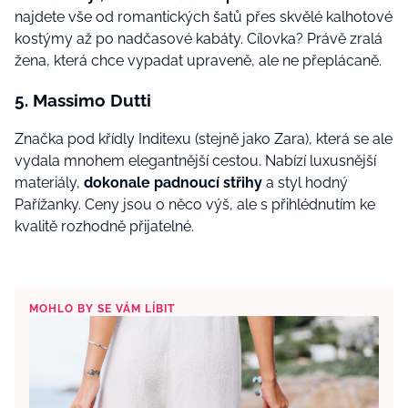
najdete vše od romantických šatů přes skvělé kalhotové
kostýmy až po nadčasové kabáty. Cílovka? Právě zralá
žena, která chce vypadat upraveně, ale ne přeplácaně.
5. Massimo Dutti
Značka pod křídly Inditexu (stejně jako Zara), která se ale
vydala mnohem elegantnější cestou. Nabízí luxusnější
materiály,
dokonale padnoucí střihy
a styl hodný
Pařížanky. Ceny jsou o něco výš, ale s přihlédnutím ke
kvalitě rozhodně přijatelné.
MOHLO BY SE VÁM LÍBIT