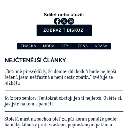
Sdílet nebo uložit:
ZOBRAZIT DISKUZI
ZNAČKA
MÓDA
STYL
ŽENA
KRÁSA
NEJČTENĚJŠÍ ČLÁNKY
„Děti mě přesvědčily, že domov důchodců bude nejlepší
řešení, jsem nešťastná a není cesty zpátky,“ svěřuje se
Alžběta
Kvíz pro seniory: Tentokrát obstojí jen ti nejlepší. Ověřte si,
jak jste na tom s pamětí
Stoletá mast na suchou pleť za pár korun pomůže podle
babičky Libušky proti vráskám, popraskaným patám a