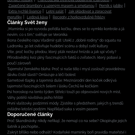
domácí housky
Francouzská třešňová bublanina (Clafoutis)
Zapečené brambory s uzeným masem a smetanou
Perník s jablky
Extra rychlé lívance
Letní salát
Jak skladovat a zpracovat
meruňky
Ledová káva
Recepty z horkovzdušné fritézy
Články Svět ženy
„Maminka si po rozvodu pořídila kočku, dnes se to vymklo kontrole a já
nevím, co s tím,“ svěřuje se Veronika
Ikona českého rapu Vladimír 518: Utekl z „dobré rodiny“ do squatu na
Ladronku. 30 let ovlivňuje hudební scénu a dobyl svět kultury
Víte, proč kočky předou, který pták nestaví hnízdo a jak spí včely?
Přírodovědný kvíz plný fascinujících faktů o zvířatech, který pobaví a
poučí zároveň
Tajemství ženského blaha: Proč si naše tělo i mysl zaslouží pravidelnou
dávku čisté slasti? Omlazuje a léčí bolest
Sametové tlapky a tajemná duše: Mezinárodní den koček odkrývá
tajemství fascinujících šelem i lásku Čechů ke kočkám
Psí horoskop na tento týden: Střelci touží po objevování nových míst,
Váhy potěší návštěva psího hřiště
První vlaštovky podzimní módy: Zjistěte s předstihem, jakých 5 trendů
ovládne letošní podzim. Například saka s vosím pasem
Doporučené články
Proč Skandinávky nikdy neříkají, že nemají co na sebe? Okopírujte jejich
šatník a pochopíte...
Zakrýt bříško nebo odhalit? Kodaňské maminky boří pravidla mateřství i