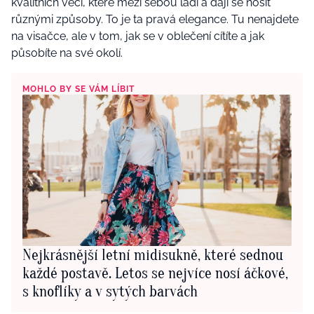
kvalitních věcí, které mezi sebou ladí a dají se nosit
různými způsoby. To je ta pravá elegance. Tu nenajdete
na visačce, ale v tom, jak se v oblečení cítíte a jak
působíte na své okolí.
MOHLO BY SE VÁM LÍBIT
Nejkrásnější letní midisukně, které sednou
každé postavě. Letos se nejvíce nosí áčkové,
s knoflíky a v sytých barvách