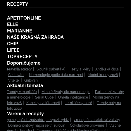
RECEPTY
APETITONLINE
ELLE
MARIANNE
NAŠE KRÁSNÁ ZAHRADA
CHIP
LIFEE
TOPRECEPTY
Doporučujeme
Pravidla etikety
Slovník puberťáků
Testy a kvízy
Andělská čísla
Cestování
Numerologie podle data narození
Módní trendy 2026
Vítejte!
Grilování
Aktuální témata
Trendy v manikúře
Minulé životy dle numerologie
Partnerské vztahy
a numerologie
Seriál Ulice
Umělá inteligence
Módní trendy na
léto 2026
Kabelky na léto 2026
Letní účesy 2026
Trendy boty na
léto 2026
Vaření a recepty
30 nejlepších způsobů, jak využít rybíz
7 receptů na salátové zálivky
Domácí iontový nápoj ze tří surovin
Čokoládové brownies
Vláčné