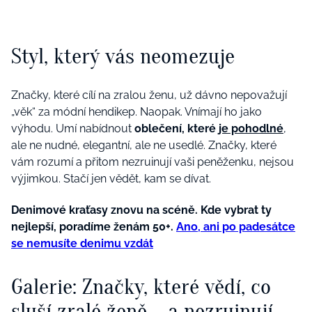
Styl, který vás neomezuje
Značky, které cílí na zralou ženu, už dávno nepovažují
„věk“ za módní hendikep. Naopak. Vnímají ho jako
výhodu. Umí nabídnout
oblečení, které
je pohodlné
,
ale ne nudné, elegantní, ale ne usedlé. Značky, které
vám rozumí a přitom nezruinují vaši peněženku, nejsou
výjimkou. Stačí jen vědět, kam se dívat.
Denimové kraťasy znovu na scéně. Kde vybrat ty
nejlepší, poradíme ženám 50+.
Ano, ani po padesátce
se nemusíte denimu vzdát
Galerie: Značky, které vědí, co
sluší zralé ženě – a nezruinují