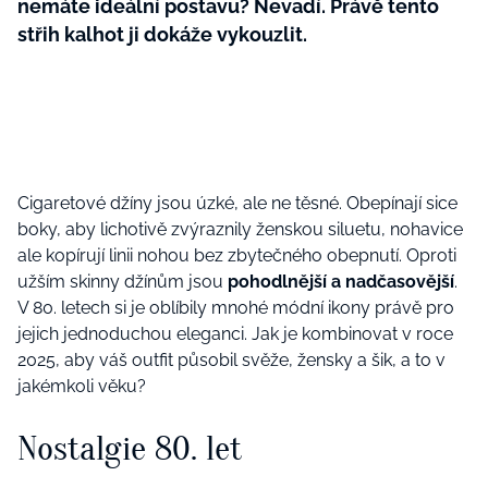
nemáte ideální postavu? Nevadí. Právě tento
střih kalhot ji dokáže vykouzlit.
Cigaretové džíny jsou úzké, ale ne těsné. Obepínají sice
boky, aby lichotivě zvýraznily ženskou siluetu, nohavice
ale kopírují linii nohou bez zbytečného obepnutí. Oproti
užším skinny džínům jsou
pohodlnější a nadčasovější
.
V 80. letech si je oblíbily mnohé módní ikony právě pro
jejich jednoduchou eleganci. Jak je kombinovat v roce
2025, aby váš outfit působil svěže, žensky a šik, a to v
jakémkoli věku?
Nostalgie 80. let