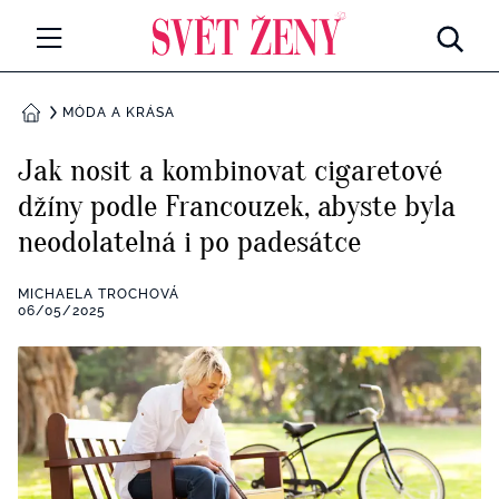
Svetzeny.cz
MÓDA A KRÁSA
MÓDA A KRÁSA
DOMŮ
CELEBRITY
Jak nosit a kombinovat cigaretové
Všechny kategorie
džíny podle Francouzek, abyste byla
RETROHUBKY
neodolatelná i po padesátce
Rozhovory
PSYCHOLOGIE
MICHAELA TROCHOVÁ
Všechny kategorie
06/05/2025
ZDRAVÍ
Seberozvoj
Všechny kategorie
ZÁBAVA
Životní styl
Všechny kategorie
BYDLENÍ
Testy a kvízy
Všechny kategorie