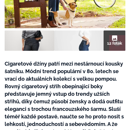
BurdaMedia
Tvoření
Extra
SVĚT ŽENY - 599 KČ
Rady a tipy
ROČNÍ PŘEDPLATNÉ SVĚT ŽENY +
SADA PRODUKTŮ MANA (10 ks)
12 fotek
Cigaretové džíny patří mezi nestárnoucí kousky
šatníku. Módní trend populární v 80. letech se
vrací do aktuálních kolekcí s velkou pompou.
Rovný cigaretový střih obepínající boky
představuje jemný vstup do trendy užších
střihů, díky čemuž působí žensky a dodá outfitu
eleganci s trochou francouzského šarmu. Sluší
téměř každé postavě, naučte se ho proto nosit s
lehkostí, jednoduchostí a sebevědomím. A že