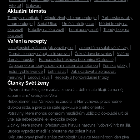
Vítejte!
Grilování
Aktuální témata
Trendy v manikúře
Minulé životy dle numerologie
Partnerské vztahy
a numerologie
Seriál Ulice
Umělá inteligence
Módní trendy na
léto 2026
Kabelky na léto 2026
Letní účesy 2026
Trendy boty na
léto 2026
Vaření a recepty
30 nejlepších způsobů, jak využít rybíz
7 receptů na salátové zálivky
Domácí iontový nápoj ze tří surovin
Čokoládové brownies
Vláčné
domácí housky
Francouzská třešňová bublanina (Clafoutis)
Zapečené brambory s uzeným masem a smetanou
Perník s jablky
Extra rychlé lívance
Letní salát
Jak skladovat a zpracovat
meruňky
Ledová káva
Recepty z horkovzdušné fritézy
Články Svět ženy
„Po smrti manžela jsem začala znovu žít, děti mi ale říkají, že na něj
zapomínám,“ svěřuje se Věra
Rebel Sámer Issa: Vaňková ho zaučila, s Hanychovou prožil hodně
divokou jízdu, a přesto se stále spekuluje o jeho orientaci
Potraviny, které mohou domácím mazlíčkům ublížit: O čokoládě určitě
víte, ale nebezpečné je i exotické ovoce
4 cviky, které srovnají předsunutou hlavu a narovnají vdovský hrb na šíji.
Budete vypadat mladší a přestane vás bolest hlava
Kvíz: Jste pravý pivař a znáte zythologii? Oslavte Mezinárodní den piva