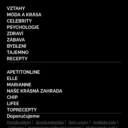
VZTAHY
MÓDA A KRÁSA
CELEBRITY
PSYCHOLOGIE
ZDRAVÍ
ZÁBAVA
BYDLENÍ
TAJEMNO
RECEPTY
APETITONLINE
ELLE
MARIANNE
NAŠE KRÁSNÁ ZAHRADA
CHIP
LIFEE
TOPRECEPTY
Doporučujeme
Pravidla etikety
Slovník puberťáků
Testy a kvízy
Andělská čísla
Cestování
Numerologie podle data narození
Módní trendy 2026