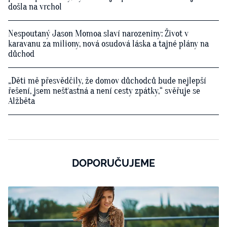
došla na vrchol
Nespoutaný Jason Momoa slaví narozeniny: Život v
karavanu za miliony, nová osudová láska a tajné plány na
důchod
„Děti mě přesvědčily, že domov důchodců bude nejlepší
řešení, jsem nešťastná a není cesty zpátky,“ svěřuje se
Alžběta
DOPORUČUJEME