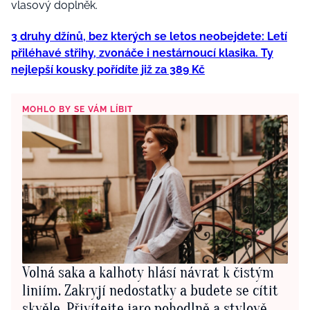
vlasový doplněk.
3 druhy džínů, bez kterých se letos neobejdete: Letí
přiléhavé střihy, zvonáče i nestárnoucí klasika. Ty
nejlepší kousky pořídíte již za 389 Kč
MOHLO BY SE VÁM LÍBIT
Volná saka a kalhoty hlásí návrat k čistým
liniím. Zakryjí nedostatky a budete se cítit
skvěle. Přivítejte jaro pohodlně a stylově