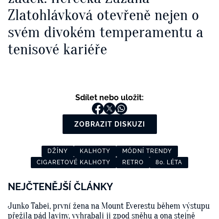
Zlatohlávková otevřeně nejen o
svém divokém temperamentu a
tenisové kariéře
Sdílet nebo uložit:
ZOBRAZIT DISKUZI
DŽÍNY
KALHOTY
MÓDNÍ TRENDY
CIGARETOVÉ KALHOTY
RETRO
80. LÉTA
NEJČTENĚJŠÍ ČLÁNKY
Junko Tabei, první žena na Mount Everestu během výstupu
přežila pád laviny, vyhrabali ji zpod sněhu a ona stejně