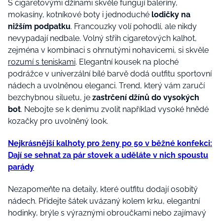
S cigaretovými džínami skvěle fungují baleríny,
mokasíny, kotníkové boty i jednoduché
lodičky na
nižším podpatku
. Francouzky volí pohodlí, ale nikdy
nevypadají nedbale. Volný střih cigaretových kalhot,
zejména v kombinaci s ohrnutými nohavicemi, si skvěle
rozumí s teniskami
. Elegantní kousek na ploché
podrážce v univerzální bílé barvě dodá outfitu sportovní
nádech a uvolněnou eleganci. Trend, který vám zaručí
bezchybnou siluetu, je
zastrčení džínů do vysokých
bot
. Nebojte se k denimu zvolit například vysoké hnědé
kozačky pro uvolněný look.
Nejkrásnější kalhoty pro ženy po 50 v běžné konfekci:
Dají se sehnat za pár stovek a uděláte v nich spoustu
parády
Nezapomeňte na detaily, které outfitu dodají osobitý
nádech. Přidejte šátek uvázaný kolem krku, elegantní
hodinky, brýle s výraznými obroučkami nebo zajímavý