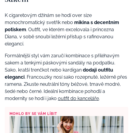
K cigaretovým džínám se hodí over size
monochromatický svetřík nebo
mikina s decentním
potiskem
. Outfit, ve kterém excelovala i princezna
Diana, v sobě snoubí ležérní přístup s rafinovanou
elegancí.
Formálnější styl vám zaručí kombinace s přiléhavým
sakem a tenkými páskovými sandály na podpatku.
Sako, kratší trenčkot nebo kardigan
dodají outfitu
eleganci
. Francouzky nosí sako rozepnuté, ležérně přes
ramena. Zkuste neutrální tóny béžové, tmavě modré,
šedé nebo černé. Ideální kombinace pohodlí a
modernity se hodí i jako
outfit do kanceláře
.
MOHLO BY SE VÁM LÍBIT