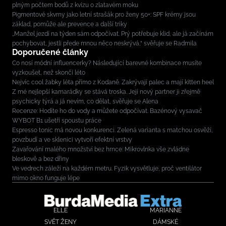
plným počtem bodů z kvízu o zlatavém moku
Pigmentové skvrny jako letní strašák pro ženy 50+: SPF krémy jsou
základ, pomůže ale prevence a další triky
„Manžel jezdí na týden sám odpočívat. Prý potřebuje klid, ale já začínám
pochybovat, jestli přede mnou něco neskrývá,“ svěřuje se Radmila
Doporučené články
Co nosí módní influencerky? Následující barevné kombinace musíte
vyzkoušet, než skončí léto
Nejvíc cool žabky léta přímo z Kodaně. Zakrývají palec a mají kitten heel
Z mé nejlepší kamarádky se stává troska. Její nový partner ji zřejmě
psychicky týrá a já nevím, co dělat, svěřuje se Alena
Recenze: Hodíte ho do vody a můžete odpočívat. Bazénový vysavač
WYBOT B1 ušetří spoustu práce
Espresso tonic má novou konkurenci. Zelená varianta s matchou osvěží,
povzbudí a ve sklenici vytvoří efektní vrstvy
Zavařování malého množství bez hrnce: Mikrovlnka vše zvládne
bleskově a bez dřiny
Ve vedrech záleží na každém metru. Fyzik vysvětluje, proč ventilátor
mimo okno funguje lépe
ELLE
MARIANNE
SVĚT ŽENY
DÁMSKÉ