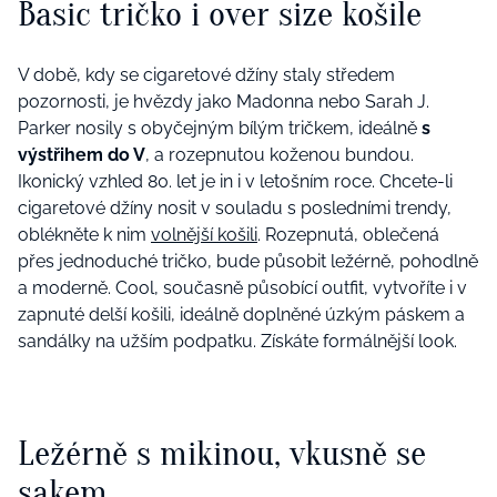
Basic tričko i over size košile
V době, kdy se cigaretové džíny staly středem
pozornosti, je hvězdy jako Madonna nebo Sarah J.
Parker nosily s obyčejným bílým tričkem, ideálně
s
výstřihem do V
, a rozepnutou koženou bundou.
Ikonický vzhled 80. let je in i v letošním roce. Chcete-li
cigaretové džíny nosit v souladu s posledními trendy,
oblékněte k nim
volnější košili
. Rozepnutá, oblečená
přes jednoduché tričko, bude působit ležérně, pohodlně
a moderně. Cool, současně působící outfit, vytvoříte i v
zapnuté delší košili, ideálně doplněné úzkým páskem a
sandálky na užším podpatku. Získáte formálnější look.
Ležérně s mikinou, vkusně se
sakem