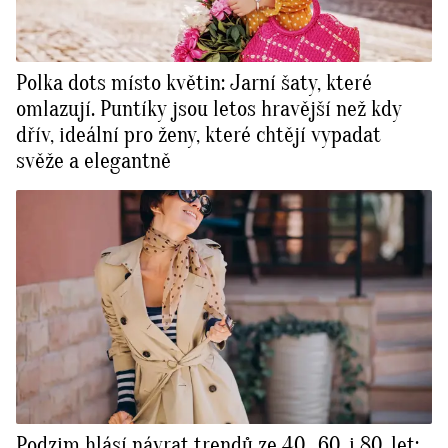
Polka dots místo květin: Jarní šaty, které
omlazují. Puntíky jsou letos hravější než kdy
dřív, ideální pro ženy, které chtějí vypadat
svěže a elegantně
Podzim hlásí návrat trendů ze 40., 60. i 80. let: