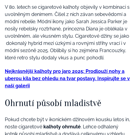
V 80. letech se cigaretové kalhoty objevily v kombinaci s
uvolněným denimem. Čišel z nich závan sebevědomí a
módní rebelie. Módní ikony jako Sarah Jessica Parker je
nosily rebelsky roztrhané, princezna Diana je oblékala v
uvolněném, ale vkusném stylu. Cigaretové džíny se jako
dokonalý hybrid mezi úzkými a rovnými střihy vrací i v
módní sezóně 2025. Oblíbily si ho zejména Francouzky,
které retro stylu dodaly vkus a punc pohodlí.
Nejkrásnější kalhoty pro jaro 2025: Prodlouží nohy a
uberou kila bez ohledu na tvar postavy. Inspirujte se v
naší galerii
Ohrnutí působí mladistvě
Pokud chcete být v ikonickém džínovém kousku letos in,
noste cigaretové
kalhoty ohrnuté
. Lehce odhalený
kotník působí mladistvě a dodává celkovému vzhledu