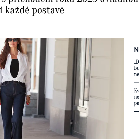
í každé postavě
N
„D
bu
ne
Kv
ne
p