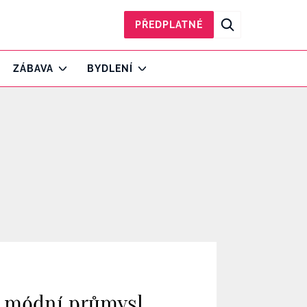
PŘEDPLATNÉ
ZÁBAVA
BYDLENÍ
u módní průmysl.