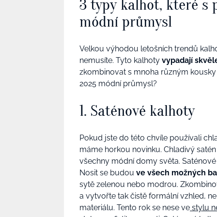
3 typy kalhot, které 
módní průmysl
Velkou výhodou letošních trendů kalhot
nemusíte. Tyto kalhoty
vypadají skvěl
zkombinovat s mnoha různým kousky va
2025 módní průmysl?
1. Saténové kalhoty
Pokud jste do této chvíle používali ch
máme horkou novinku. Chladivý satén j
všechny módní domy světa. Saténové k
Nosit se budou
ve všech možných ba
sytě zelenou nebo modrou. Zkombinovat
a vytvořte tak čistě formální vzhled, ne
materiálu. Tento rok se nese ve
stylu n