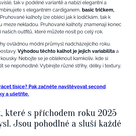
svislé, tak v podélné variantě a nabízí elegantní a
zkombinujete s elegantním cardiganem,
basic tričkem,
. Pruhované kalhoty lze obléci jak k lodičkám, tak k
ru meze nekladou. Pruhované kalhoty znamenají konec
 našich outfitů, které můžete nosit po celý rok.
ruhy ovládnou módní průmysl nadcházejícího roku.
postavy.
Výhodou těchto kalhot je jejich variabilita
a
kousky. Nebojte se je obléknout kamkoliv, kde si
it se nepohodlně. Vybírejte různé střihy, délky i textury,
trácet tisíce? Pak začněte navštěvovat second
y a ušetříte.
ot, které s příchodem roku 2025
l. Jsou pohodlné a sluší každé