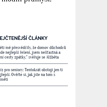
EJČTENĚJŠÍ ČLÁNKY
ěti mě přesvědčily, že domov důchodců
de nejlepší řešení, jsem nešťastná a
ní cesty zpátky,“ svěřuje se Alžběta
íz pro seniory: Tentokrát obstojí jen ti
jlepší. Ověřte si, jak jste na tom s
amětí