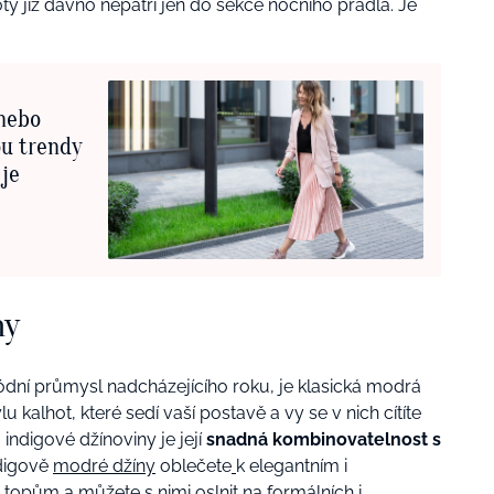
oty již dávno nepatří jen do sekce nočního prádla. Je
 nebo
ou trendy
 je
ny
dní průmysl nadcházejícího roku, je klasická modrá
u kalhot, které sedí vaší postavě a vy se v nich cítíte
ndigové džínoviny je její
snadná kombinovatelnost s
ndigově
modré džíny
oblečete
k elegantním i
topům a můžete s nimi oslnit na formálních i