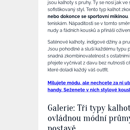
jsou kalhoty s pruhy. Ty se nosí jak ve 
sofistikovaný styl. Tento typ kalhot 
nebo dokonce se sportovní mikinou
teniskám. Nápaditosti se v tomto smě
nudy a fádních kousků a přináší oživení
Saténové kalhoty, indigové džíny a p
Jsou pohodlné a sluší každému typu 
snadná zkombinovatelnost s ostatními 
přejete vyčnívat z davu bez nutnosti cít
které doladí každý váš outfit.
Milujete módu, ale nechcete za ni u
handy. Seženete v nich stylové kousk
Galerie: Tři typy kalh
ovládnou módní průmys
postavě