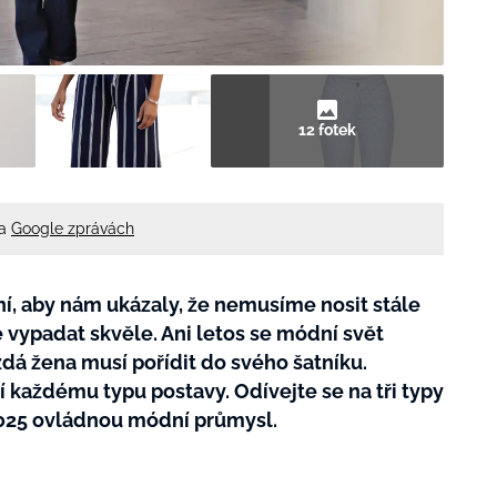
12 fotek
na
Google zprávách
, aby nám ukázaly, že nemusíme nosit stále
vypadat skvěle. Ani letos se módní svět
ždá žena musí pořídit do svého šatníku.
í každému typu postavy. Odívejte se na tři typy
2025 ovládnou módní průmysl.