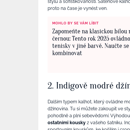
stylu a sofistikovanosti. Saténové kalh
proto na čase je vynést ven.
MOHLO BY SE VÁM LÍBIT
Zapomeňte na klasickou bílou
černou: Tento rok 2025 ovládn
tenisky v jiné barvě. Naučte se
kombinovat
2. Indigově modré dží
Dalším typem kalhot, který ovládne mó
džínovina. Tu si můžete zakoupit ve styl
pohodlně a plni sebevědomí. Výhodou i
ostatními kousky
z vašeho šatníku. I
sportovním kouskům, ke košilím i crop 