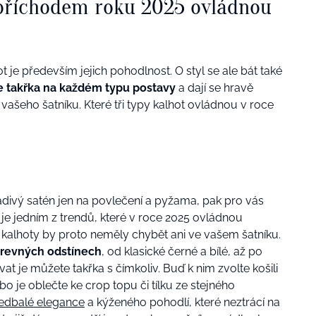
s příchodem roku 2025 ovládnou
 je především jejich pohodlnost. O styl se ale bát také
e takřka na každém typu postavy
a dají se hravě
šeho šatníku. Které tři typy kalhot ovládnou v roce
ladivý satén jen na povlečení a pyžama, pak pro vás
e jedním z trendů, které v roce 2025 ovládnou
alhoty by proto neměly chybět ani ve vašem šatníku.
revných odstínech
, od klasické černé a bílé, až po
 je můžete takřka s čímkoliv. Buď k nim zvolte košili
bo je oblečte ke crop topu či tílku ze stejného
edbalé elegance
a kýženého pohodlí, které neztrácí na