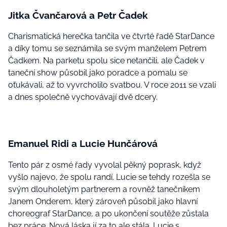
Jitka Čvančarová a Petr Čadek
Charismatická herečka tančila ve čtvrté řadě StarDance
a díky tomu se seznámila se svým manželem Petrem
Čadkem. Na parketu spolu sice netančili, ale Čadek v
taneční show působil jako poradce a pomalu se
oťukávali, až to vyvrcholilo svatbou. V roce 2011 se vzali
a dnes společně vychovávají dvě dcery.
Emanuel Ridi a Lucie Hunčárová
Tento pár z osmé řady vyvolal pěkný poprask, když
vyšlo najevo, že spolu randí. Lucie se tehdy rozešla se
svým dlouholetým partnerem a rovněž tanečníkem
Janem Onderem, který zároveň působil jako hlavní
choreograf StarDance, a po ukončení soutěže zůstala
bez práce. Nová láska jí za to ale stála. Lucie s