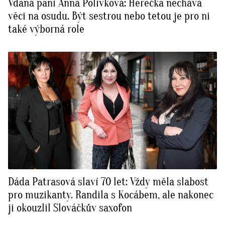
Vdaná paní Anna Polívková: Herečka nechává
věci na osudu. Být sestrou nebo tetou je pro ni
také výborná role
Dáda Patrasová slaví 70 let: Vždy měla slabost
pro muzikanty. Randila s Kocábem, ale nakonec
ji okouzlil Slováčkův saxofon