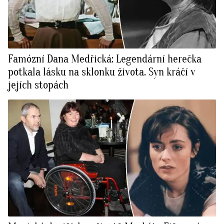
Famózní Dana Medřická: Legendární herečka
potkala lásku na sklonku života. Syn kráčí v
jejích stopách