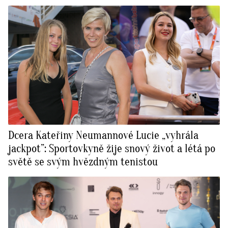
Dcera Kateřiny Neumannové Lucie „vyhrála
jackpot”: Sportovkyně žije snový život a létá po
světě se svým hvězdným tenistou