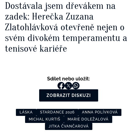
Dostávala jsem dřevákem na
zadek: Herečka Zuzana
Zlatohlávková otevřeně nejen o
svém divokém temperamentu a
tenisové kariéře
Sdílet nebo uložit:
ZOBRAZIT DISKUZI
LÁSKA
STARDANCE 2026
ANNA POLÍVKOVÁ
MICHAL KURTIŠ
MARIE DOLEŽALOVÁ
JITKA ČVANČAROVÁ