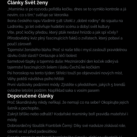
Články Svět ženy
„Maminka si po rozvodu pořídila kočku, dnes se to vymklo kontrole a já
nevím, co s tím,“ svěřuje se Veronika
Ikona českého rapu Vladimír 518: Utekl z „dobré rodiny“ do squatu na
Ladronku. 30 let ovlivňuje hudební scénu a dobyl svět kultury
Víte, proč kočky předou, který pták nestaví hnízdo a jak spí včely?
Přírodovědný kvíz plný fascinujících faktů o zvířatech, který pobaví a
poučí zároveň
Tajemství ženského blaha: Proč si naše tělo i mysl zaslouží pravidelnou
dávku čisté slasti? Omlazuje a léčí bolest
Sametové tlapky a tajemná duše: Mezinárodní den koček odkrývá
tajemství fascinujících šelem i lásku Čechů ke kočkám
Psí horoskop na tento týden: Střelci touží po objevování nových míst,
Váhy potěší návštěva psího hřiště
První vlaštovky podzimní módy: Zjistěte s předstihem, jakých 5 trendů
ovládne letošní podzim. Například saka s vosím pasem
Doporučené články
Proč Skandinávky nikdy neříkají, že nemají co na sebe? Okopírujte jejich
šatník a pochopíte...
Zakrýt bříško nebo odhalit? Kodaňské maminky boří pravidla mateřství i
módy
Dobrosrdečný tlouštík František Černý: Díky své nadváze získával role,
oženil se až před padesátkou