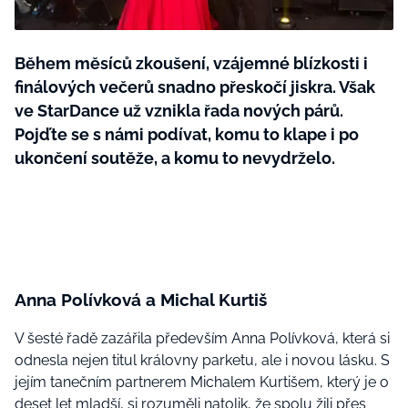
BurdaMedia
Tvoření
Extra
SVĚT ŽENY - 599 KČ
Během měsíců zkoušení, vzájemné blízkosti i
Rady a tipy
ROČNÍ PŘEDPLATNÉ SVĚT ŽENY +
finálových večerů snadno přeskočí jiskra. Však
SADA PRODUKTŮ MANA (10 ks)
ve StarDance už vznikla řada nových párů.
Pojďte se s námi podívat, komu to klape i po
ukončení soutěže, a komu to nevydrželo.
Anna Polívková a Michal Kurtiš
V šesté řadě zazářila především Anna Polívková, která si
odnesla nejen titul královny parketu, ale i novou lásku. S
jejím tanečním partnerem Michalem Kurtišem, který je o
deset let mladší, si rozuměli natolik, že spolu žili přes