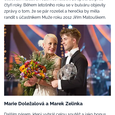
čtyři roky. Během letošního roku se v bulváru objevily
zprávy o tom, že se pár rozešel a herečka by měla
randit s účastníkem Muže roku 2012 Jiřím Matouškem.
Marie Doležalová a Marek Zelinka
Dalším párem, který vyhrál celou soutěž a jako bonus