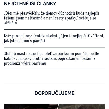
NEJČTENĚJŠÍ ČLÁNKY
„Děti mě přesvědčily, že domov důchodců bude nejlepší
řešení, jsem nešťastná a není cesty zpátky,“ svěřuje se
Alžběta
Kvíz pro seniory: Tentokrát obstojí jen ti nejlepší. Ověřte si,
jak jste na tom s pamětí
Stoletá mast na suchou pleť za pár korun pomůže podle
babičky Libušky proti vráskám, popraskaným patám a
prodlouží výdrž parfému
DOPORUČUJEME