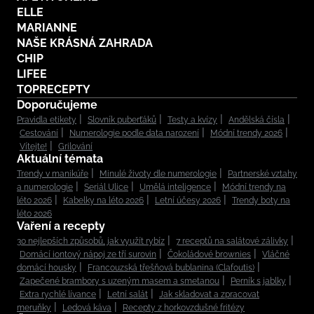
ELLE
MARIANNE
NAŠE KRÁSNÁ ZAHRADA
CHIP
LIFEE
TOPRECEPTY
Doporučujeme
Pravidla etikety
Slovník puberťáků
Testy a kvízy
Andělská čísla
Cestování
Numerologie podle data narození
Módní trendy 2026
Vítejte!
Grilování
Aktuální témata
Trendy v manikúře
Minulé životy dle numerologie
Partnerské vztahy
a numerologie
Seriál Ulice
Umělá inteligence
Módní trendy na
léto 2026
Kabelky na léto 2026
Letní účesy 2026
Trendy boty na
léto 2026
Vaření a recepty
30 nejlepších způsobů, jak využít rybíz
7 receptů na salátové zálivky
Domácí iontový nápoj ze tří surovin
Čokoládové brownies
Vláčné
domácí housky
Francouzská třešňová bublanina (Clafoutis)
Zapečené brambory s uzeným masem a smetanou
Perník s jablky
Extra rychlé lívance
Letní salát
Jak skladovat a zpracovat
meruňky
Ledová káva
Recepty z horkovzdušné fritézy