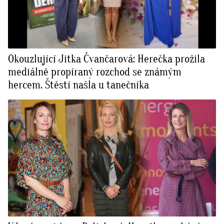
Okouzlující Jitka Čvančarová: Herečka prožila
mediálně propíraný rozchod se známým
hercem. Štěstí našla u tanečníka