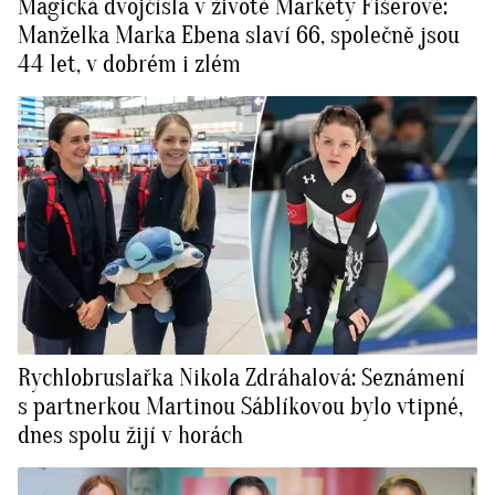
Magická dvojčísla v životě Markéty Fišerové:
Manželka Marka Ebena slaví 66, společně jsou
44 let, v dobrém i zlém
Rychlobruslařka Nikola Zdráhalová: Seznámení
s partnerkou Martinou Sáblíkovou bylo vtipné,
dnes spolu žijí v horách