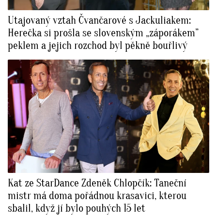
Utajovaný vztah Čvančarové s Jackuliakem:
Herečka si prošla se slovenským „záporákem”
peklem a jejich rozchod byl pěkně bouřlivý
Kat ze StarDance Zdeněk Chlopčík: Taneční
mistr má doma pořádnou krasavici, kterou
sbalil, když jí bylo pouhých 15 let