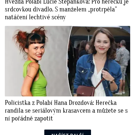
Hvězda Polabí Lucie Štěpánková: Pro herečku je
srdcovkou divadlo. S manželem „protrpěla”
natáčení lechtivé scény
Policistka z Polabí Hana Drozdová: Herečka
randila se seriálovým krasavcem a můžete se s
ní pořádně zapotit