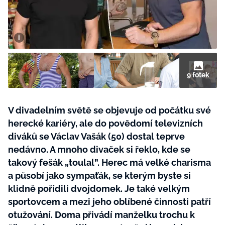
BurdaMedia
Tvoření
Extra
SVĚT ŽENY - 599 KČ
Rady a tipy
ROČNÍ PŘEDPLATNÉ SVĚT ŽENY +
SADA PRODUKTŮ MANA (10 ks)
9 fotek
V divadelním světě se objevuje od počátku své
herecké kariéry, ale do povědomí televizních
diváků se Václav Vašák (50) dostal teprve
nedávno. A mnoho divaček si řeklo, kde se
takový fešák „toulal”. Herec má velké charisma
a působí jako sympaťák, se kterým byste si
klidně pořídili dvojdomek. Je také velkým
sportovcem a mezi jeho oblíbené činnosti patří
otužování. Doma přivádí manželku trochu k