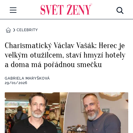
Svetzeny.cz
MÓDA A KRÁSA
CELEBRITY
DOMŮ
CELEBRITY
Charismatický Václav Vašák: Herec je
Všechny kategorie
velkým otužilcem, staví hmyzí hotely
RETROHUBKY
a doma má pořádnou smečku
Rozhovory
PSYCHOLOGIE
GABRIELA MARYŠKOVÁ
Všechny kategorie
29/01/2026
ZDRAVÍ
Seberozvoj
Všechny kategorie
ZÁBAVA
Životní styl
Všechny kategorie
BYDLENÍ
Testy a kvízy
Všechny kategorie