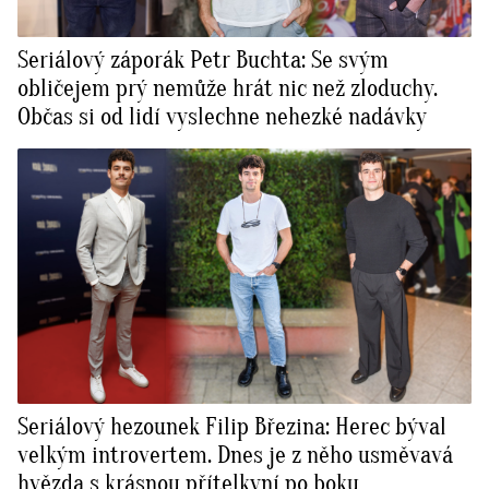
Seriálový záporák Petr Buchta: Se svým
obličejem prý nemůže hrát nic než zloduchy.
Občas si od lidí vyslechne nehezké nadávky
Seriálový hezounek Filip Březina: Herec býval
velkým introvertem. Dnes je z něho usměvavá
hvězda s krásnou přítelkyní po boku