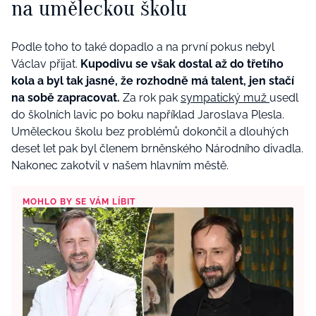
na uměleckou školu
Podle toho to také dopadlo a na první pokus nebyl
Václav přijat.
Kupodivu se však dostal až do třetího
kola a byl tak jasné, že rozhodně má talent, jen stačí
na sobě zapracovat.
Za rok pak
sympatický muž
usedl
do školních lavic po boku například Jaroslava Plesla.
Uměleckou školu bez problémů dokončil a dlouhých
deset let pak byl členem brněnského Národního divadla.
Nakonec zakotvil v našem hlavním městě.
MOHLO BY SE VÁM LÍBIT