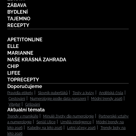
ZÁBAVA
BYDLENÍ
TAJEMNO
RECEPTY
APETITONLINE
ELLE
MARIANNE
NAŠE KRÁSNÁ ZAHRADA
CHIP
LIFEE
TOPRECEPTY
Doporučujeme
Pravidla etikety
Slovník puberťáků
Testy a kvízy
Andělská čísla
Cestování
Numerologie podle data narození
Módní trendy 2026
Vítejte!
Grilování
Aktuální témata
Trendy v manikúře
Minulé životy dle numerologie
Partnerské vztahy
a numerologie
Seriál Ulice
Umělá inteligence
Módní trendy na
léto 2026
Kabelky na léto 2026
Letní účesy 2026
Trendy boty na
léto 2026