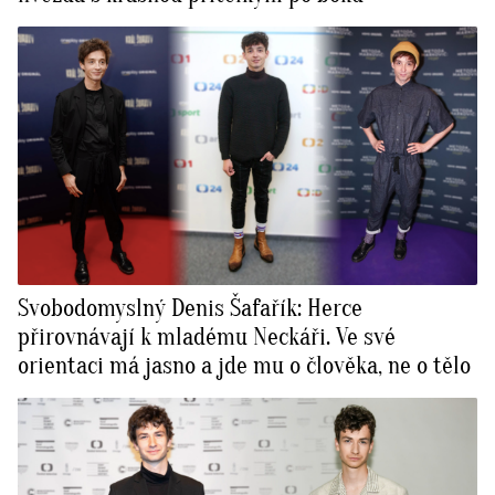
Svobodomyslný Denis Šafařík: Herce
přirovnávají k mladému Neckáři. Ve své
orientaci má jasno a jde mu o člověka, ne o tělo