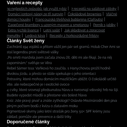
Vaření a recepty
30 nejlepších způsobů, jak využít rybíz
7 receptů na salátové zálivky
Domácí iontový nápoj ze tří surovin
Čokoládové brownies
Vláčné
domácí housky
Francouzská třešňová bublanina (Clafoutis)
Zapečené brambory s uzeným masem a smetanou
Perník s jablky
Extra rychlé lívance
Letní salát
Jak skladovat a zpracovat
meruňky
Ledová káva
Recepty z horkovzdušné fritézy
Články Svět ženy
Zachránil 194 vojáků a přitom vážil jen pár set gramů. Holub Cher Ami se
stal legendou první světové války
„Po smrti manžela jsem začala znovu žít, děti mi ale říkají, že na něj
zapomínám,“ svěřuje se Věra
Rebel Sámer Issa: Vaňková ho zaučila, s Hanychovou prožil hodně
divokou jízdu, a přesto se stále spekuluje o jeho orientaci
Potraviny, které mohou domácím mazlíčkům ublížit: O čokoládě určitě
víte, ale nebezpečné je i exotické ovoce
4 cviky, které srovnají předsunutou hlavu a narovnají vdovský hrb na šíji.
Budete vypadat mladší a přestane vás bolest hlava
Kvíz: Jste pravý pivař a znáte zythologii? Oslavte Mezinárodní den piva
plným počtem bodů z kvízu o zlatavém moku
Pigmentové skvrny jako letní strašák pro ženy 50+: SPF krémy jsou
základ, pomůže ale prevence a další triky
Doporučené články