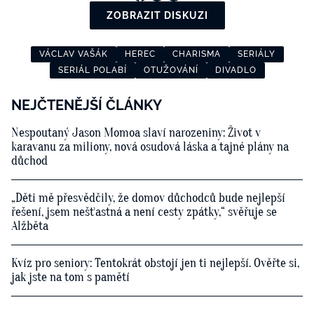
ZOBRAZIT DISKUZI
VÁCLAV VAŠÁK
HEREC
CHARISMA
SERIÁLY
SERIÁL POLABÍ
OTUŽOVÁNÍ
DIVADLO
NEJČTENĚJŠÍ ČLÁNKY
Nespoutaný Jason Momoa slaví narozeniny: Život v
karavanu za miliony, nová osudová láska a tajné plány na
důchod
„Děti mě přesvědčily, že domov důchodců bude nejlepší
řešení, jsem nešťastná a není cesty zpátky,“ svěřuje se
Alžběta
Kvíz pro seniory: Tentokrát obstojí jen ti nejlepší. Ověřte si,
jak jste na tom s pamětí