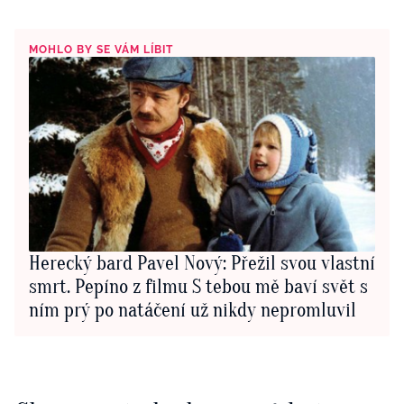
MOHLO BY SE VÁM LÍBIT
Herecký bard Pavel Nový: Přežil svou vlastní
smrt. Pepíno z filmu S tebou mě baví svět s
ním prý po natáčení už nikdy nepromluvil