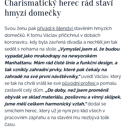
Charismatický herec rád staví
hmyzí domečky
Svou ženu pak
přivádí k šílenství
stavěním hmyzích
domečků. K tomu Václav přičichnul v dobách
koronaviru, kdy byla zavřená divadla a nechtěl jen tak
sedět s nohama na stole.
„Vymyslel jsem si, že budou
vypadat jako mrakodrapy na newyorském
Manhattanu. Mám rád čisté linie a funkční design, a
tak vznikly zahradní prvky, které pak čekaly na
zahradě na své první návštěvníky,“
uvedl Václav, který
se tak na chvíli vrátil ke své
původní profesi
a pomalu
zastavěl celý dům.
„Do doby, než jsem proměnil
obývák ve sklad materiálu, posilovnu a vinný sklípek,
jsme měli celkem harmonický vztah,“
dodal se
smíchem herec, který už je nyní pro klid všech v
pracovním zápřahu a na stavění mu nezbývá tolik
času.