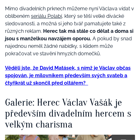
Mimo divadelních prknech můžeme nyní Václava vídat v
oblíbeném
seriálu Polabí,
který se těší velké divácké
sledovanosti, a možná si jeho tvář pamatujete také z
různých reklam.
Herec tak má stále co dělat a doma si
jsou s manželkou navzájem oporou.
A pokud by snad
najednou neměl žádné nabídky, s klidem může
pokračovat ve stavění hmyzích domečků.
Věděli jste, že David Matásek, s nímž je Václav občas
spojován, je milovníkem především svých svateb a
čtyřikrát už skončil před oltářem?
Galerie: Herec Václav Vašák je
především divadelním hercem s
velkým charisma