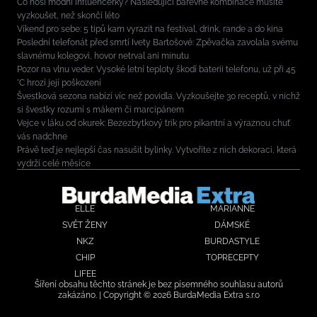
Co nosí módní influencerky? Následující barevné kombinace musíte
vyzkoušet, než skončí léto
Víkend pro sebe: 5 tipů kam vyrazit na festival, drink, rande a do kina
Poslední telefonát před smrtí Ivety Bartošové: Zpěvačka zavolala svému
slavnému kolegovi, hovor netrval ani minutu
Pozor na vlnu veder. Vysoké letní teploty škodí baterii telefonu, už při 45
°C hrozí její poškození
Švestková sezona nabízí víc než povidla. Vyzkoušejte 30 receptů, v nichž
si švestky rozumí s mákem či marcipánem
Vejce v láku od okurek: Bezezbytkový trik pro pikantní a výraznou chuť
vás nadchne
Právě teď je nejlepší čas nasušit bylinky. Vytvoříte z nich dekoraci, která
vydrží celé měsíce
ELLE
MARIANNE
SVĚT ŽENY
DÁMSKÉ
NKZ
BURDASTYLE
CHIP
TOPRECEPTY
LIFEE
Šíření obsahu těchto stránek je bez písemného souhlasu autorů
zakázáno. | Copyright © 2026 BurdaMedia Extra s.r.o