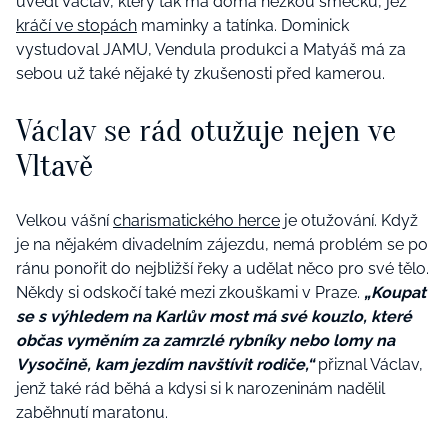
uvedl Václav, který tak má doma hezkou smečku, jež
kráčí ve stopách
maminky a tatínka. Dominick
vystudoval JAMU, Vendula produkci a Matyáš má za
sebou už také nějaké ty zkušenosti před kamerou.
Václav se rád otužuje nejen ve
Vltavě
Velkou vášní
charismatického herce
je otužování. Když
je na nějakém divadelním zájezdu, nemá problém se po
ránu ponořit do nejbližší řeky a udělat něco pro své tělo.
Někdy si odskočí také mezi zkouškami v Praze.
„Koupat
se s výhledem na Karlův most má své kouzlo, které
občas vyměním za zamrzlé rybníky nebo lomy na
Vysočině, kam jezdím navštívit rodiče,“
přiznal Václav,
jenž také rád běhá a kdysi si k narozeninám nadělil
zaběhnutí maratonu.