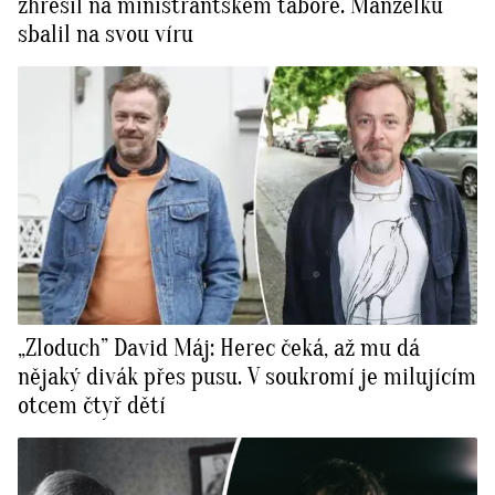
zhřešil na ministrantském táboře. Manželku
sbalil na svou víru
„Zloduch” David Máj: Herec čeká, až mu dá
nějaký divák přes pusu. V soukromí je milujícím
otcem čtyř dětí