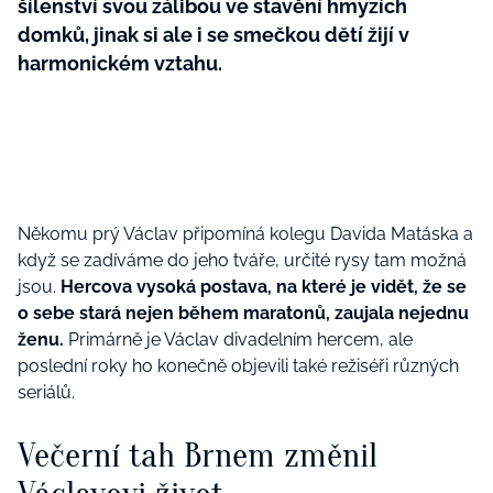
šílenství svou zálibou ve stavění hmyzích
domků, jinak si ale i se smečkou dětí žijí v
harmonickém vztahu.
Někomu prý Václav připomíná kolegu Davida Matáska a
když se zadíváme do jeho tváře, určité rysy tam možná
jsou.
Hercova vysoká postava, na které je vidět, že se
o sebe stará nejen během maratonů, zaujala nejednu
ženu.
Primárně je Václav divadelním hercem, ale
poslední roky ho konečně objevili také režiséři různých
seriálů.
Večerní tah Brnem změnil