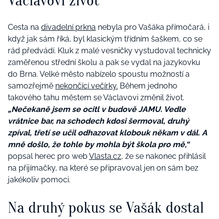
Václavovi život
Cesta na
divadelní prkna
nebyla pro Vašáka přímočará, i
když jak sám říká, byl klasickým třídním šaškem, co se
rád předvádí. Kluk z malé vesničky vystudoval technicky
zaměřenou střední školu a pak se vydal na jazykovku
do Brna. Velké město nabízelo spoustu možností a
samozřejmě
nekončící večírky.
Během jednoho
takového tahu městem se Václavovi změnil život.
„Nečekaně jsem se ocitl v budově JAMU. Vedle
vrátnice bar, na schodech kdosi šermoval, druhý
zpíval, třetí se učil odhazovat klobouk někam v dál. A
mně došlo, že tohle by mohla být škola pro mě,“
popsal herec pro web
Vlasta.cz
, že se nakonec přihlásil
na přijímačky, na které se připravoval jen on sám bez
jakékoliv pomoci.
Na druhý pokus se Vašák dostal