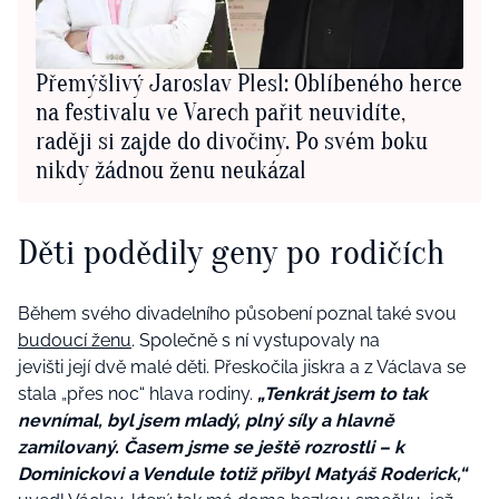
Přemýšlivý Jaroslav Plesl: Oblíbeného herce
na festivalu ve Varech pařit neuvidíte,
raději si zajde do divočiny. Po svém boku
nikdy žádnou ženu neukázal
Děti podědily geny po rodičích
Během svého divadelního působení poznal také svou
budoucí ženu
. Společně s ní vystupovaly na
jevišti její dvě malé děti. Přeskočila jiskra a z Václava se
stala „přes noc“ hlava rodiny.
„Tenkrát jsem to tak
nevnímal, byl jsem mladý, plný síly a hlavně
zamilovaný. Časem jsme se ještě rozrostli – k
Dominickovi a Vendule totiž přibyl Matyáš Roderick,“