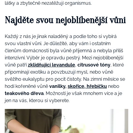
látky a zbytečně nezatěžují organismus.
Najděte svou nejoblíbenější vůni
Každý z nás je jinak naladěný a podle toho si vybírá
svou vlastní vůni. Je důležité, aby vám i ostatním
členům domácnosti byla vůně příjemná a nebyla příliš
intenzivní. Výběr je opravdu pestrý. Mezi nejoblíbenější
vůně patří
zklidňující levandule
,
citrusové tóny
, které
připomínají exotiku a povzbuzují mysl, nebo vůně
svěžího eukalyptu pro pocit čistoty. Na zimní měsíce se
hodí kořeněné vůně
vanilky,
skořice, hřebíčku
nebo
teakového dřeva
. Možností je však mnohem více a je
jen na vás, kterou si vyberete.