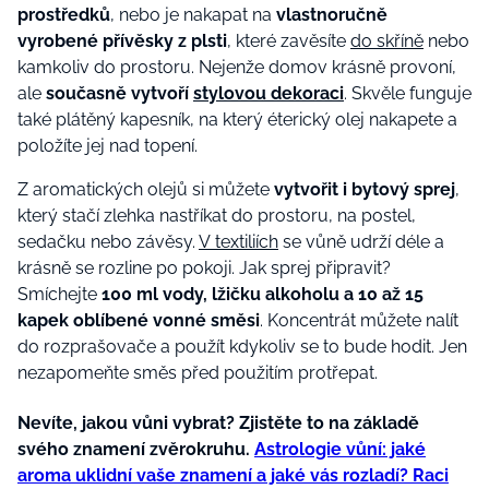
prostředků
, nebo je nakapat na
vlastnoručně
vyrobené přívěsky z plsti
, které zavěsíte
do skříně
nebo
kamkoliv do prostoru. Nejenže domov krásně provoní,
ale
současně vytvoří
stylovou dekoraci
. Skvěle funguje
také plátěný kapesník, na který éterický olej nakapete a
položíte jej nad topení.
Z aromatických olejů si můžete
vytvořit i bytový sprej
,
který stačí zlehka nastříkat do prostoru, na postel,
sedačku nebo závěsy.
V textiliích
se vůně udrží déle a
krásně se rozline po pokoji. Jak sprej připravit?
Smíchejte
100 ml vody, lžičku alkoholu a 10 až 15
kapek oblíbené vonné směsi
. Koncentrát můžete nalít
do rozprašovače a použít kdykoliv se to bude hodit. Jen
nezapomeňte směs před použitím protřepat.
Nevíte, jakou vůni vybrat? Zjistěte to na základě
svého znamení zvěrokruhu.
Astrologie vůní: jaké
aroma uklidní vaše znamení a jaké vás rozladí? Raci