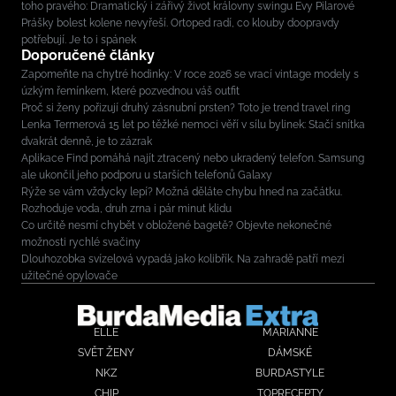
toho pravého: Dramatický i zářivý život královny swingu Evy Pilarové
Prášky bolest kolene nevyřeší. Ortoped radí, co klouby doopravdy
potřebují. Je to i spánek
Doporučené články
Zapomeňte na chytré hodinky: V roce 2026 se vrací vintage modely s
úzkým řemínkem, které pozvednou váš outfit
Proč si ženy pořizují druhý zásnubní prsten? Toto je trend travel ring
Lenka Termerová 15 let po těžké nemoci věří v sílu bylinek: Stačí snítka
dvakrát denně, je to zázrak
Aplikace Find pomáhá najít ztracený nebo ukradený telefon. Samsung
ale ukončil jeho podporu u starších telefonů Galaxy
Rýže se vám vždycky lepí? Možná děláte chybu hned na začátku.
Rozhoduje voda, druh zrna i pár minut klidu
Co určitě nesmí chybět v obložené bagetě? Objevte nekonečné
možnosti rychlé svačiny
Dlouhozobka svízelová vypadá jako kolibřík. Na zahradě patří mezi
užitečné opylovače
ELLE
MARIANNE
SVĚT ŽENY
DÁMSKÉ
NKZ
BURDASTYLE
CHIP
TOPRECEPTY