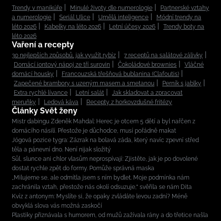
Trendy v manikúře
Minulé životy dle numerologie
Partnerské vztahy
a numerologie
Seriál Ulice
Umělá inteligence
Módní trendy na
léto 2026
Kabelky na léto 2026
Letní účesy 2026
Trendy boty na
léto 2026
Vaření a recepty
30 nejlepších způsobů, jak využít rybíz
7 receptů na salátové zálivky
Domácí iontový nápoj ze tří surovin
Čokoládové brownies
Vláčné
domácí housky
Francouzská třešňová bublanina (Clafoutis)
Zapečené brambory s uzeným masem a smetanou
Perník s jablky
Extra rychlé lívance
Letní salát
Jak skladovat a zpracovat
meruňky
Ledová káva
Recepty z horkovzdušné fritézy
Články Svět ženy
Mistr dabingu Zdeněk Mahdal: Herec je otcem 5 dětí a byl nařčen z
domácího násilí. Přestože je důchodce, musí pořádně makat
Jógová pozice tygra: Zázrak na bolavá záda, který navíc zpevní střed
těla a pánevní dno. Není nijak složitý
Sůl, slunce ani chlor vlasům neprospívají: Zjistěte, jak je po dovolené
dostat rychle zpět do formy. Pomůže správná maska
„Milujeme se, ale odmítla jsem s ním bydlet. Moje podmínka nám
zachránila vztah, přestože nás okolí odsuzuje,“ svěřila se nám Dita
Kvíz z antonym: Myslíte si, že opaky zvládáte levou zadní? Méně
obvyklá slova vás možná zaskočí
Plastiky přiznávala s humorem, od mužů zažívala rány a do třetice našla