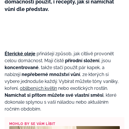
domácnosti použít, i recepty, jak si namíchat
vůni dle představ.
Éterické oleje
přinášejí způsob, jak citlivě provonět
celou domácnost. Mají čistě
přírodní složení
, jsou
koncentrované
, takže stačí použít pár kapek, a
nabízejí
nepřeberné množství vůní
, ze kterých si
vybere jednoduše každý. Vybírat můžete tóny vanilky,
koření,
oblíbených květin
nebo exotických rostlin.
Namíchat si přitom můžete své vlastní směsi
, které
dokonale splynou s vaší náladou nebo aktuálním
ročním obdobím.
MOHLO BY SE VÁM LÍBIT