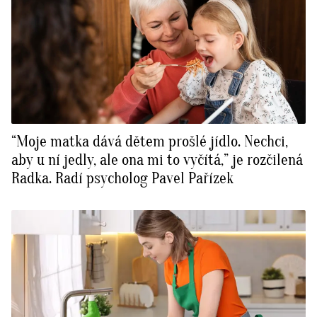
“Moje matka dává dětem prošlé jídlo. Nechci,
aby u ní jedly, ale ona mi to vyčítá,” je rozčilená
Radka. Radí psycholog Pavel Pařízek