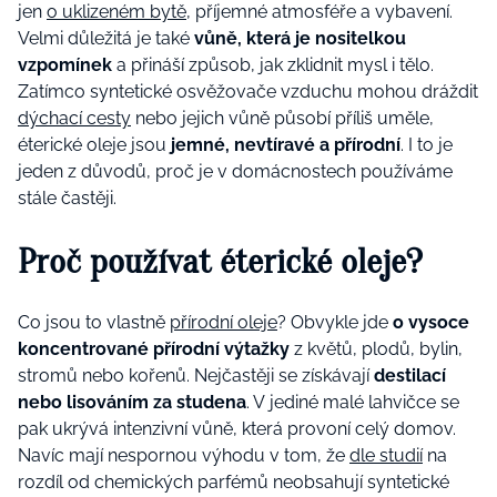
jen
o uklizeném bytě
, příjemné atmosféře a vybavení.
Velmi důležitá je také
vůně, která je nositelkou
vzpomínek
a přináší způsob, jak zklidnit mysl i tělo.
Zatímco syntetické osvěžovače vzduchu mohou dráždit
dýchací cesty
nebo jejich vůně působí příliš uměle,
éterické oleje jsou
jemné, nevtíravé a přírodní
. I to je
jeden z důvodů, proč je v domácnostech používáme
stále častěji.
Proč používat éterické oleje?
Co jsou to vlastně
přírodní oleje
? Obvykle jde
o vysoce
koncentrované přírodní výtažky
z květů, plodů, bylin,
stromů nebo kořenů. Nejčastěji se získávají
destilací
nebo lisováním za studena
. V jediné malé lahvičce se
pak ukrývá intenzivní vůně, která provoní celý domov.
Navíc mají nespornou výhodu v tom, že
dle studií
na
rozdíl od chemických parfémů neobsahují syntetické