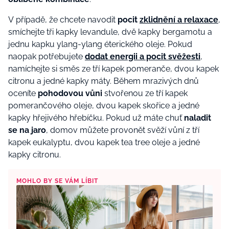
V případě, že chcete navodit
pocit
zklidnění a relaxace
,
smíchejte tři kapky levandule, dvě kapky bergamotu a
jednu kapku ylang-ylang éterického oleje. Pokud
naopak potřebujete
dodat energii a pocit svěžesti
,
namíchejte si směs ze tří kapek pomeranče, dvou kapek
citronu a jedné kapky máty.
Během mrazivých dnů
oceníte
pohodovou vůni
stvořenou ze tří kapek
pomerančového oleje, dvou kapek skořice a jedné
kapky hřejivého hřebíčku. Pokud už máte chuť
naladit
se na jaro
, domov můžete provonět svěží vůní z tří
kapek eukalyptu, dvou kapek tea tree oleje a jedné
kapky citronu.
MOHLO BY SE VÁM LÍBIT