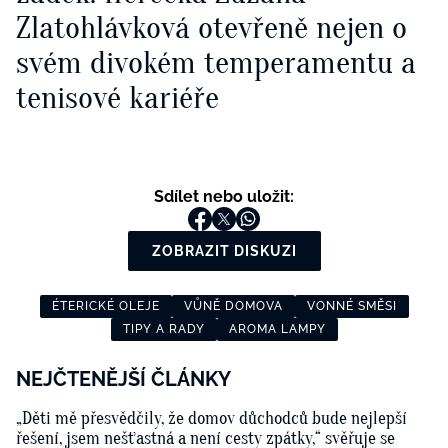
Zlatohlávková otevřeně nejen o
svém divokém temperamentu a
tenisové kariéře
Sdílet nebo uložit:
ZOBRAZIT DISKUZI
ÉTERICKÉ OLEJE
VŮNĚ DOMOVA
VONNÉ SMĚSI
TIPY A RADY
AROMA LAMPY
NEJČTENĚJŠÍ ČLÁNKY
„Děti mě přesvědčily, že domov důchodců bude nejlepší
řešení, jsem nešťastná a není cesty zpátky,“ svěřuje se