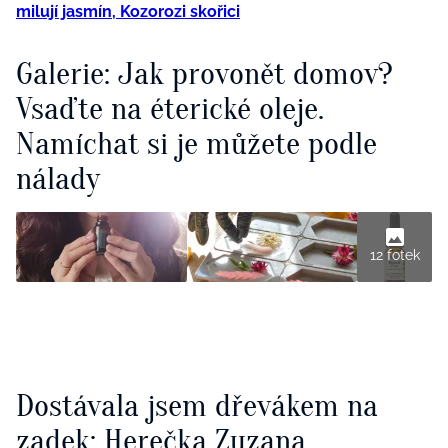
milují jasmín, Kozorozi skořici
Galerie: Jak provonět domov?
Vsaďte na éterické oleje.
Namíchat si je můžete podle
nálady
12 fotek
Dostávala jsem dřevákem na
zadek: Herečka Zuzana