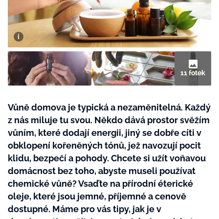
BurdaMedia
Tvoření
Extra
SVĚT ŽENY - 599 KČ
Rady a tipy
ROČNÍ PŘEDPLATNÉ SVĚT ŽENY +
SADA PRODUKTŮ MANA (10 ks)
11 fotek
Vůně domova je typická a nezaměnitelná. Každý
z nás miluje tu svou. Někdo dává prostor svěžím
vůním, které dodají energii, jiný se dobře cíti v
obklopení kořeněných tónů, jež navozují pocit
klidu, bezpečí a pohody. Chcete si užít voňavou
domácnost bez toho, abyste museli používat
chemické vůně? Vsaďte na přírodní éterické
oleje, které jsou jemné, příjemné a cenově
dostupné. Máme pro vás tipy, jak je v