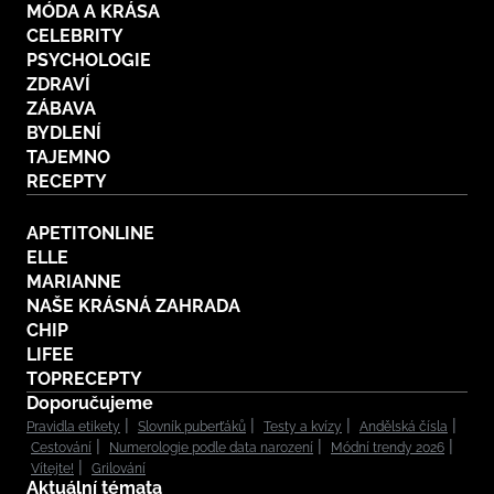
MÓDA A KRÁSA
CELEBRITY
PSYCHOLOGIE
ZDRAVÍ
ZÁBAVA
BYDLENÍ
TAJEMNO
RECEPTY
APETITONLINE
ELLE
MARIANNE
NAŠE KRÁSNÁ ZAHRADA
CHIP
LIFEE
TOPRECEPTY
Doporučujeme
Pravidla etikety
Slovník puberťáků
Testy a kvízy
Andělská čísla
Cestování
Numerologie podle data narození
Módní trendy 2026
Vítejte!
Grilování
Aktuální témata