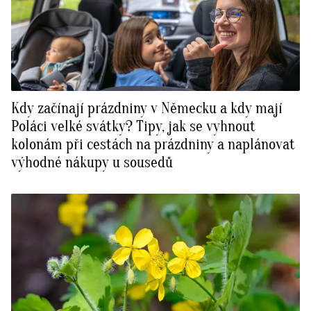
Kdy začínají prázdniny v Německu a kdy mají
Poláci velké svátky? Tipy, jak se vyhnout
kolonám při cestách na prázdniny a naplánovat
výhodné nákupy u sousedů