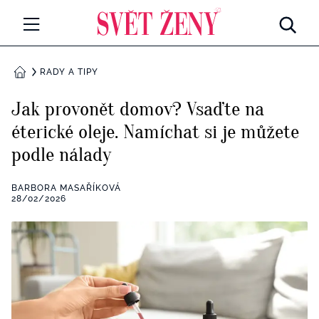
Svetzeny.cz
MÓDA A KRÁSA
RADY A TIPY
DOMŮ
CELEBRITY
Jak provonět domov? Vsaďte na
Všechny kategorie
éterické oleje. Namíchat si je můžete
RETROHUBKY
podle nálady
Rozhovory
PSYCHOLOGIE
BARBORA MASAŘÍKOVÁ
Všechny kategorie
28/02/2026
ZDRAVÍ
Seberozvoj
Všechny kategorie
ZÁBAVA
Životní styl
Všechny kategorie
BYDLENÍ
Testy a kvízy
Všechny kategorie