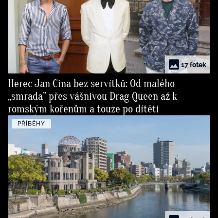
17 fotek
Herec Jan Cina bez servítků: Od malého
„smrada” přes vášnivou Drag Queen až k
romským kořenům a touze po dítěti
PŘÍBĚHY