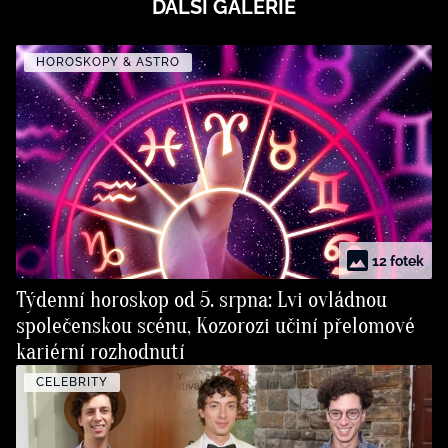
DALŠÍ GALERIE
HOROSKOPY & ASTRO
12 fotek
Týdenní horoskop od 5. srpna: Lvi ovládnou
společenskou scénu, Kozorozi učiní přelomové
kariérní rozhodnutí
CELEBRITY