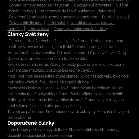
Domácí iontový nápoj ze tří surovin
Čokoládové brownies
Vláčné
domácí housky
Francouzská třešňová bublanina (Clafoutis)
Zapečené brambory s uzeným masem a smetanou
Perník s jablky
Extra rychlé lívance
Letní salát
Jak skladovat a zpracovat
meruňky
Ledová káva
Recepty z horkovzdušné fritézy
Články Svět ženy
„Dcera mi řekla, že nechce žít jako já. Po čtyřiceti letech práce mám
pocit, že si neváží toho, co jsem jí chtěl předat,“ svěřuje se Karel
Herec Jan Cina bez servítků: Od malého „smrada” přes vášnivou Drag
Queen až k romským kořenům a touze po dítěti
Kvíz z českých frazémů: Každý je někdy používá, ale jejich skutečný
význam zná málokdo. Obstojíte bez jediné chyby?
Nad Hirošimou se rozsvítilo druhé slunce. To, co následovalo, bylo horší
než peklo. Přeživší říkali, že na ně spadlo slunce
Muzikálová královna Hana Holišová: Talentovaná herečka muže po
svém boku tají. Otázky ohledně mateřství jí přijdou velice nezdvořilé
Kalhoty, které si letošní léto zamilovaly zralé Francouzky. Vzory jsou
opět v kurzu: Nosí se pruhy, puntíky i kostky
Trávení po padesátce: Proč najednou vadí potraviny, které jste dříve jedli
bez problémů
Doporučené články
Letní trendy podle vášnivých Italek. Stylové outfity, na které nedají
dopustit, budou slušet i českým ženám