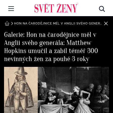
Svetzeny.cz
MÓDA A KRÁSA
HON NA ČARODĚJNICE MĚL V ANGLII SVÉHO GENERÁLA: MATTHEW HOPKINS UMUČIL A ZABIL TÉMĚŘ 300 NEVINNÝCH ŽEN ZA POUHÉ 3 ROKY
DOMŮ
Galerie: Hon na čarodějnice měl v
CELEBRITY
Anglii svého generála: Matthew
Všechny kategorie
RETROHUBKY
Hopkins umučil a zabil téměř 300
Rozhovory
nevinných žen za pouhé 3 roky
PSYCHOLOGIE
Všechny kategorie
ZDRAVÍ
Seberozvoj
Všechny kategorie
ZÁBAVA
Životní styl
Všechny kategorie
BYDLENÍ
Testy a kvízy
Všechny kategorie