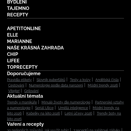
BYDLENÍ
TAJEMNO
RECEPTY
APETITONLINE
ELLE
MARIANNE
NAŠE KRÁSNÁ ZAHRADA
CHIP
LIFEE
TOPRECEPTY
Doporučujeme
Pravidla etikety
Slovník puberťáků
Testy a kvízy
Andělská čísla
Cestování
Numerologie podle data narození
Módní trendy 2026
Vítejte!
Grilování
Aktuální témata
Trendy v manikúře
Minulé životy dle numerologie
Partnerské vztahy
a numerologie
Seriál Ulice
Umělá inteligence
Módní trendy na
léto 2026
Kabelky na léto 2026
Letní účesy 2026
Trendy boty na
léto 2026
Vaření a recepty
30 nejlepších způsobů, jak využít rybíz
7 receptů na salátové zálivky