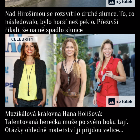
15 fotek
Nad Hirošimou se rozsvítilo druhé slunce. To, co
následovalo, bylo horší než peklo. Přeživší
říkali, že na ně spadlo slunce
CELEBRITY
12 fotek
Muzikálová královna Hana Holišová:
Talentovaná herečka muže po svém boku tají.
Otázky ohledně mateřství jí přijdou velice
nezdvořilé