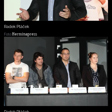
BurdaMedia
Tvoření
Extra
SVĚT ŽENY - 599 KČ
Rady a tipy
ROČNÍ PŘEDPLATNÉ SVĚT ŽENY +
Radek Ptáček
SADA PRODUKTŮ MANA (10 ks)
Herminapress
Foto:
Radek Ptáček