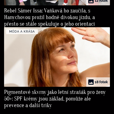
12 fotek
Rebel Sámer Issa: Vaňková ho zaučila, s
Hanychovou prožil hodně divokou jízdu, a
přesto se stále spekuluje o jeho orientaci
MÓDA A KRÁSA
18 fotek
Pigmentové skvrny jako letní strašák pro ženy
50+: SPF krémy jsou základ, pomůže ale
prevence a další triky