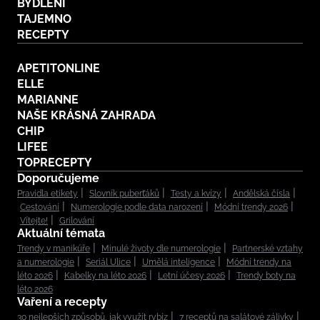
BYDLENÍ
TAJEMNO
RECEPTY
APETITONLINE
ELLE
MARIANNE
NAŠE KRÁSNÁ ZAHRADA
CHIP
LIFEE
TOPRECEPTY
Doporučujeme
Pravidla etikety
Slovník puberťáků
Testy a kvízy
Andělská čísla
Cestování
Numerologie podle data narození
Módní trendy 2026
Vítejte!
Grilování
Aktuální témata
Trendy v manikúře
Minulé životy dle numerologie
Partnerské vztahy
a numerologie
Seriál Ulice
Umělá inteligence
Módní trendy na
léto 2026
Kabelky na léto 2026
Letní účesy 2026
Trendy boty na
léto 2026
Vaření a recepty
30 nejlepších způsobů, jak využít rybíz
7 receptů na salátové zálivky