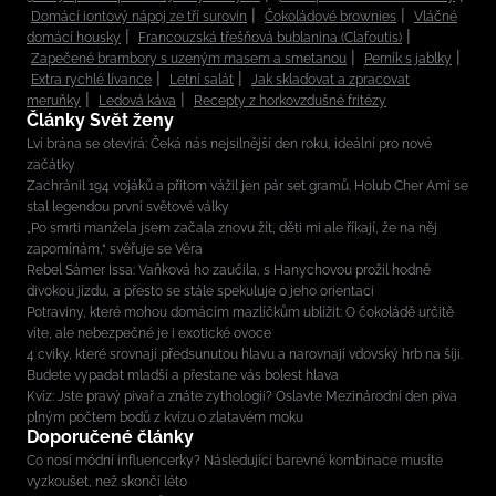
Domácí iontový nápoj ze tří surovin
Čokoládové brownies
Vláčné
domácí housky
Francouzská třešňová bublanina (Clafoutis)
Zapečené brambory s uzeným masem a smetanou
Perník s jablky
Extra rychlé lívance
Letní salát
Jak skladovat a zpracovat
meruňky
Ledová káva
Recepty z horkovzdušné fritézy
Články Svět ženy
Lví brána se otevírá: Čeká nás nejsilnější den roku, ideální pro nové
začátky
Zachránil 194 vojáků a přitom vážil jen pár set gramů. Holub Cher Ami se
stal legendou první světové války
„Po smrti manžela jsem začala znovu žít, děti mi ale říkají, že na něj
zapomínám,“ svěřuje se Věra
Rebel Sámer Issa: Vaňková ho zaučila, s Hanychovou prožil hodně
divokou jízdu, a přesto se stále spekuluje o jeho orientaci
Potraviny, které mohou domácím mazlíčkům ublížit: O čokoládě určitě
víte, ale nebezpečné je i exotické ovoce
4 cviky, které srovnají předsunutou hlavu a narovnají vdovský hrb na šíji.
Budete vypadat mladší a přestane vás bolest hlava
Kvíz: Jste pravý pivař a znáte zythologii? Oslavte Mezinárodní den piva
plným počtem bodů z kvízu o zlatavém moku
Doporučené články
Co nosí módní influencerky? Následující barevné kombinace musíte
vyzkoušet, než skončí léto