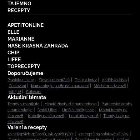
TAJEMNO
RECEPTY
APETITONLINE
ELLE
MARIANNE
NAŠE KRÁSNÁ ZAHRADA
CHIP
LIFEE
TOPRECEPTY
Doporučujeme
Pravidla etikety
Slovník puberťáků
Testy a kvízy
Andělská čísla
Cestování
Numerologie podle data narození
Módní trendy 2026
Vítejte!
Grilování
Aktuální témata
Trendy v manikúře
Minulé životy dle numerologie
Partnerské vztahy
a numerologie
Seriál Ulice
Umělá inteligence
Módní trendy na
léto 2026
Kabelky na léto 2026
Letní účesy 2026
Trendy boty na
léto 2026
Vaření a recepty
30 nejlepších způsobů, jak využít rybíz
7 receptů na salátové zálivky