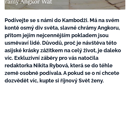
BurdaMedia
Tvoření
Extra
SVĚT ŽENY - 599 KČ
Podívejte se s námi do Kambodži. Má na svém
Rady a tipy
ROČNÍ PŘEDPLATNÉ SVĚT ŽENY +
kontě osmý div světa, slavné chrámy Angkoru,
SADA PRODUKTŮ MANA (10 ks)
přitom jejím nejcennějším pokladem jsou
usměvaví lidé. Důvodů, proč je návštěva této
asijské krásky zážitkem na celý život, je daleko
víc. Exkluzivní záběry pro vás natočila
redaktorka Nikita Rybová, která se do téhle
země osobně podívala. A pokud se o ní chcete
dozvědět víc, kupte si říjnový Svět ženy.