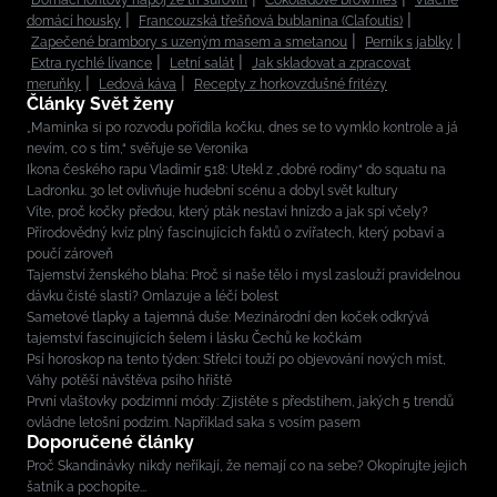
Domácí iontový nápoj ze tří surovin
Čokoládové brownies
Vláčné
domácí housky
Francouzská třešňová bublanina (Clafoutis)
Zapečené brambory s uzeným masem a smetanou
Perník s jablky
Extra rychlé lívance
Letní salát
Jak skladovat a zpracovat
meruňky
Ledová káva
Recepty z horkovzdušné fritézy
Články Svět ženy
„Maminka si po rozvodu pořídila kočku, dnes se to vymklo kontrole a já
nevím, co s tím,“ svěřuje se Veronika
Ikona českého rapu Vladimír 518: Utekl z „dobré rodiny“ do squatu na
Ladronku. 30 let ovlivňuje hudební scénu a dobyl svět kultury
Víte, proč kočky předou, který pták nestaví hnízdo a jak spí včely?
Přírodovědný kvíz plný fascinujících faktů o zvířatech, který pobaví a
poučí zároveň
Tajemství ženského blaha: Proč si naše tělo i mysl zaslouží pravidelnou
dávku čisté slasti? Omlazuje a léčí bolest
Sametové tlapky a tajemná duše: Mezinárodní den koček odkrývá
tajemství fascinujících šelem i lásku Čechů ke kočkám
Psí horoskop na tento týden: Střelci touží po objevování nových míst,
Váhy potěší návštěva psího hřiště
První vlaštovky podzimní módy: Zjistěte s předstihem, jakých 5 trendů
ovládne letošní podzim. Například saka s vosím pasem
Doporučené články
Proč Skandinávky nikdy neříkají, že nemají co na sebe? Okopírujte jejich
šatník a pochopíte...