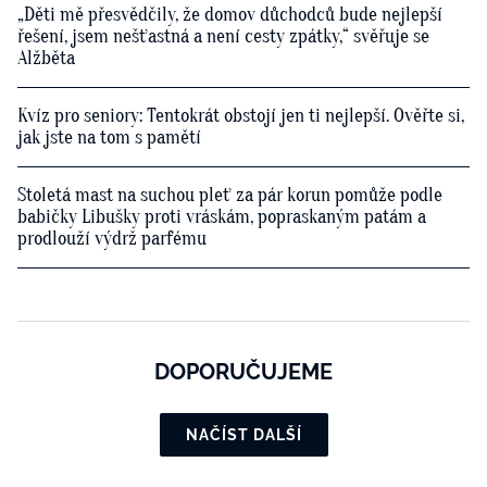
„Děti mě přesvědčily, že domov důchodců bude nejlepší
řešení, jsem nešťastná a není cesty zpátky,“ svěřuje se
Alžběta
Kvíz pro seniory: Tentokrát obstojí jen ti nejlepší. Ověřte si,
jak jste na tom s pamětí
Stoletá mast na suchou pleť za pár korun pomůže podle
babičky Libušky proti vráskám, popraskaným patám a
prodlouží výdrž parfému
DOPORUČUJEME
NAČÍST DALŠÍ