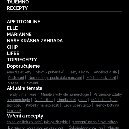
TAJEMNO
RECEPTY
APETITONLINE
ELLE
MARIANNE
NAŠE KRÁSNÁ ZAHRADA
CHIP
LIFEE
TOPRECEPTY
Doporučujeme
Pravidla etikety
Slovník puberťáků
Testy a kvízy
Andělská čísla
Cestování
Numerologie podle data narození
Módní trendy 2026
Vítejte!
Grilování
Aktuální témata
Trendy v manikúře
Minulé životy dle numerologie
Partnerské vztahy
a numerologie
Seriál Ulice
Umělá inteligence
Módní trendy na
léto 2026
Kabelky na léto 2026
Letní účesy 2026
Trendy boty na
léto 2026
Vaření a recepty
30 nejlepších způsobů, jak využít rybíz
7 receptů na salátové zálivky
Domácí iontový nápoj ze tří surovin
Čokoládové brownies
Vláčné