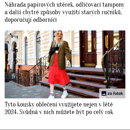
Náhrada papírových utěrek, odličovací tampony
BurdaMedia
Tvoření
a další chytré způsoby využití starých ručníků,
Extra
doporučují odborníci
SVĚT ŽENY - 599 KČ
Rady a tipy
ROČNÍ PŘEDPLATNÉ SVĚT ŽENY +
SADA PRODUKTŮ MANA (10 ks)
20 fotek
Tyto kousky oblečení využijete nejen v létě
2024. Svůdná v nich můžete být po celý rok