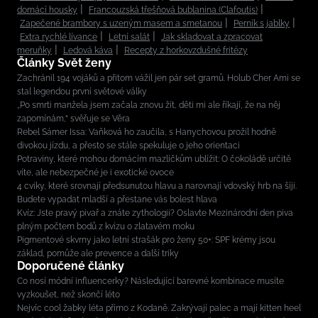
domácí housky
Francouzská třešňová bublanina (Clafoutis)
Zapečené brambory s uzeným masem a smetanou
Perník s jablky
Extra rychlé lívance
Letní salát
Jak skladovat a zpracovat
meruňky
Ledová káva
Recepty z horkovzdušné fritézy
Články Svět ženy
Zachránil 194 vojáků a přitom vážil jen pár set gramů. Holub Cher Ami se
stal legendou první světové války
„Po smrti manžela jsem začala znovu žít, děti mi ale říkají, že na něj
zapomínám,“ svěřuje se Věra
Rebel Sámer Issa: Vaňková ho zaučila, s Hanychovou prožil hodně
divokou jízdu, a přesto se stále spekuluje o jeho orientaci
Potraviny, které mohou domácím mazlíčkům ublížit: O čokoládě určitě
víte, ale nebezpečné je i exotické ovoce
4 cviky, které srovnají předsunutou hlavu a narovnají vdovský hrb na šíji.
Budete vypadat mladší a přestane vás bolest hlava
Kvíz: Jste pravý pivař a znáte zythologii? Oslavte Mezinárodní den piva
plným počtem bodů z kvízu o zlatavém moku
Pigmentové skvrny jako letní strašák pro ženy 50+: SPF krémy jsou
základ, pomůže ale prevence a další triky
Doporučené články
Co nosí módní influencerky? Následující barevné kombinace musíte
vyzkoušet, než skončí léto
Nejvíc cool žabky léta přímo z Kodaně. Zakrývají palec a mají kitten heel