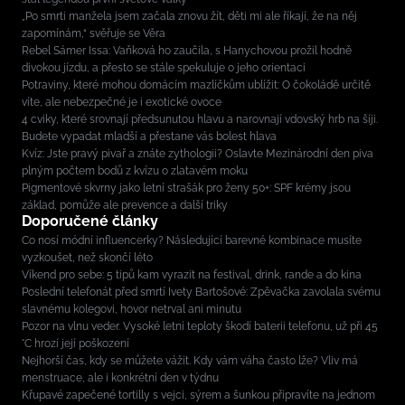
„Po smrti manžela jsem začala znovu žít, děti mi ale říkají, že na něj
zapomínám,“ svěřuje se Věra
Rebel Sámer Issa: Vaňková ho zaučila, s Hanychovou prožil hodně
divokou jízdu, a přesto se stále spekuluje o jeho orientaci
Potraviny, které mohou domácím mazlíčkům ublížit: O čokoládě určitě
víte, ale nebezpečné je i exotické ovoce
4 cviky, které srovnají předsunutou hlavu a narovnají vdovský hrb na šíji.
Budete vypadat mladší a přestane vás bolest hlava
Kvíz: Jste pravý pivař a znáte zythologii? Oslavte Mezinárodní den piva
plným počtem bodů z kvízu o zlatavém moku
Pigmentové skvrny jako letní strašák pro ženy 50+: SPF krémy jsou
základ, pomůže ale prevence a další triky
Doporučené články
Co nosí módní influencerky? Následující barevné kombinace musíte
vyzkoušet, než skončí léto
Víkend pro sebe: 5 tipů kam vyrazit na festival, drink, rande a do kina
Poslední telefonát před smrtí Ivety Bartošové: Zpěvačka zavolala svému
slavnému kolegovi, hovor netrval ani minutu
Pozor na vlnu veder. Vysoké letní teploty škodí baterii telefonu, už při 45
°C hrozí její poškození
Nejhorší čas, kdy se můžete vážit. Kdy vám váha často lže? Vliv má
menstruace, ale i konkrétní den v týdnu
Křupavé zapečené tortilly s vejci, sýrem a šunkou připravíte na jednom