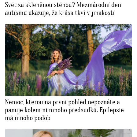
Svět za skleněnou stěnou? Mezinárodní den
BurdaMedia
Tvoření
autismu ukazuje, že krása tkví v jinakosti
Extra
SVĚT ŽENY - 599 KČ
Rady a tipy
ROČNÍ PŘEDPLATNÉ SVĚT ŽENY +
SADA PRODUKTŮ MANA (10 ks)
Nemoc, kterou na první pohled nepoznáte a
panuje kolem ní mnoho předsudků. Epilepsie
má mnoho podob