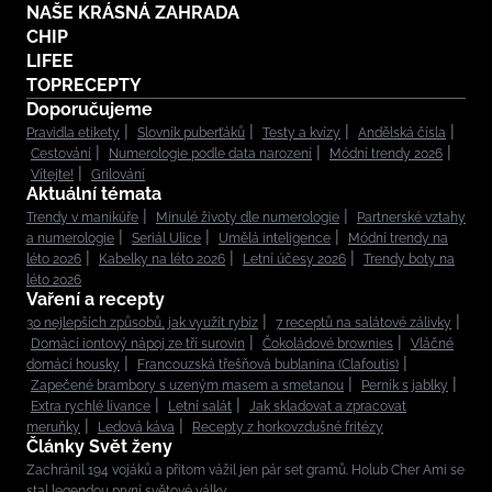
NAŠE KRÁSNÁ ZAHRADA
CHIP
LIFEE
TOPRECEPTY
Doporučujeme
Pravidla etikety
Slovník puberťáků
Testy a kvízy
Andělská čísla
Cestování
Numerologie podle data narození
Módní trendy 2026
Vítejte!
Grilování
Aktuální témata
Trendy v manikúře
Minulé životy dle numerologie
Partnerské vztahy
a numerologie
Seriál Ulice
Umělá inteligence
Módní trendy na
léto 2026
Kabelky na léto 2026
Letní účesy 2026
Trendy boty na
léto 2026
Vaření a recepty
30 nejlepších způsobů, jak využít rybíz
7 receptů na salátové zálivky
Domácí iontový nápoj ze tří surovin
Čokoládové brownies
Vláčné
domácí housky
Francouzská třešňová bublanina (Clafoutis)
Zapečené brambory s uzeným masem a smetanou
Perník s jablky
Extra rychlé lívance
Letní salát
Jak skladovat a zpracovat
meruňky
Ledová káva
Recepty z horkovzdušné fritézy
Články Svět ženy
Zachránil 194 vojáků a přitom vážil jen pár set gramů. Holub Cher Ami se
stal legendou první světové války