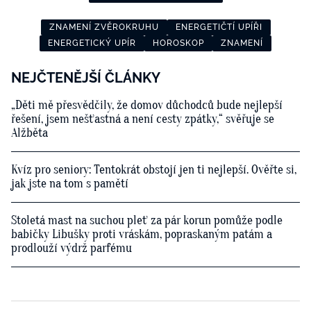
ZNAMENÍ ZVĚROKRUHU
ENERGETIČTÍ UPÍŘI
ENERGETICKÝ UPÍR
HOROSKOP
ZNAMENÍ
NEJČTENĚJŠÍ ČLÁNKY
„Děti mě přesvědčily, že domov důchodců bude nejlepší
řešení, jsem nešťastná a není cesty zpátky,“ svěřuje se
Alžběta
Kvíz pro seniory: Tentokrát obstojí jen ti nejlepší. Ověřte si,
jak jste na tom s pamětí
Stoletá mast na suchou pleť za pár korun pomůže podle
babičky Libušky proti vráskám, popraskaným patám a
prodlouží výdrž parfému