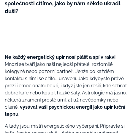
společnosti cítíme, jako by nám někdo ukradl
duši?
Ne každý energetický upír nosí plášť a spí v rakvi
.
Mnozí se tváří jako naši nejlepší přátelé, roztomilé
kolegyně nebo pozorní partneři. Jenže po každém
kontaktu s nimi se cítíte... unavení. Jako kdybyste právě
přežili emocionální bouři, i když jste jen řešili, kde sehnat
dobré kafe nebo koupit hezké šaty. Astrologie má jasno:
některá znamení prostě umí, ať už nevědomky nebo
cíleně,
vysávat vaši
psychickou energii
jako upír krční
tepnu.
A tady jsou mistři energetického vyčerpání. Připravte si