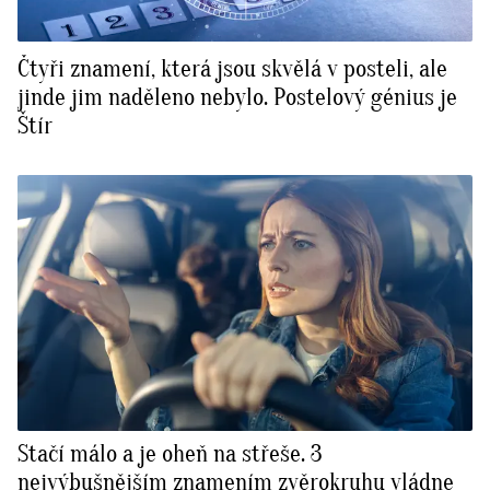
Čtyři znamení, která jsou skvělá v posteli, ale
jinde jim naděleno nebylo. Postelový génius je
Štír
Stačí málo a je oheň na střeše. 3
nejvýbušnějším znamením zvěrokruhu vládne