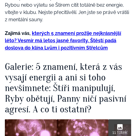
Rybou nebo výletu se Štírem cítit totálně bez energie,
vítejte v klubu. Nejste přecitlivělí. Jen jste se právě vrátili
z mentální sauny.
Zajímá vás,
kterých 5 znamení prožije nejkrásnější
léto? Vesmír má letos jasné favority. Štěstí padá
doslova do klína Lvům i pozitivním Střelcům
Galerie: 5 znamení, která z vás
vysají energii a ani si toho
nevšimnete: Štíři manipulují,
Ryby obětují, Panny ničí pasivní
agresí. A co ti ostatní?
11 fotek