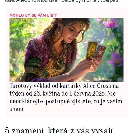
kafe. Anebo rovnou dvě. I četba by mohla vyčerpat!
MOHLO BY SE VÁM LÍBIT
Tarotový výklad od kartářky Alice Cross na
týden od 26. května do 1. června 2025: Nic
neodkládejte, postupně zjistěte, co je vaším
snem
5 znamení, která z vás vysají