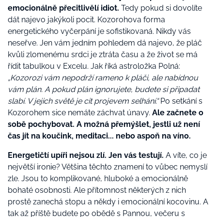
emocionálně přecitlivělí idiot.
Tedy pokud si dovolíte
dát najevo jakýkoli pocit. Kozorohova forma
energetického vyčerpání je sofistikovaná. Nikdy vás
neseřve. Jen vám jedním pohledem dá najevo, že pláč
kvůli zlomenému srdci je ztráta času a že život se má
řídit tabulkou v Excelu. Jak říká astroložka Polná:
„Kozorozi vám nepodrží rameno k pláči, ale nabídnou
vám plán. A pokud plán ignorujete, budete si připadat
slabí. V jejich světě je cit projevem selhání.“
Po setkání s
Kozorohem sice nemáte záchvat únavy.
Ale začnete o
sobě pochybovat. A možná přemýšlet, jestli už není
čas jít na koučink, meditaci... nebo aspoň na víno.
Energetičtí upíři nejsou zlí. Jen vás testují.
A víte, co je
největší ironie? Většina těchto znamení to vůbec nemyslí
zle. Jsou to komplikované, hluboké a emocionálně
bohaté osobnosti. Ale přítomnost některých z nich
prostě zanechá stopu a někdy i emocionální kocovinu. A
tak až příště budete po obědě s Pannou, večeru s