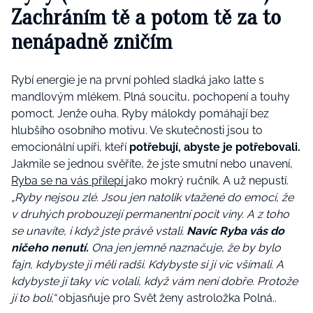
Zachráním tě a potom tě za to
nenápadně zničím
Rybí energie je na první pohled sladká jako latte s
mandlovým mlékem. Plná soucitu, pochopení a touhy
pomoct. Jenže ouha. Ryby málokdy pomáhají bez
hlubšího osobního motivu. Ve skutečnosti jsou to
emocionální upíři, kteří
potřebují, abyste je potřebovali.
Jakmile se jednou svěříte, že jste smutní nebo unavení,
Ryba se na vás přilepí
jako mokrý ručník. A už nepustí.
„Ryby nejsou zlé. Jsou jen natolik vtažené do emocí, že
v druhých probouzejí permanentní pocit viny. A z toho
se unavíte, i když jste právě vstali.
Navíc Ryba vás do
ničeho nenutí.
Ona jen jemně naznačuje, že by bylo
fajn, kdybyste ji měli radši. Kdybyste si jí víc všímali. A
kdybyste jí taky víc volali, když vám není dobře. Protože
jí to bolí,“
objasňuje pro Svět ženy astroložka Polná..