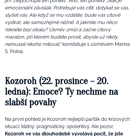
jim „nepochopili ten pohled“. Ano, ten pohled!
„Rak je
emocionální závislák. Potřebuje vás cítit, dotýkat se vás,
slyšet vás. Ale když se mu vzdálíte, bude vás citově
vydírat, ale samozřejmě něžně. A jakmile mu něco
řeknete bez obalu? Úsměv zmizí a začne citový
maraton, při kterém budete prosit, abyste už nikdy
nemuseli nikoho milovat,“
konstatuje s úsměvem Marina
S. Polná.
Kozoroh (22. prosince – 20.
ledna): Emoce? Ty nechme na
slabší povahy
Na první pohled je Kozoroh nejlepší parťák do krizových
situací: klidný, pragmatický, spolehlivý. Ale pozor,
Kozoroh ve vás dlouhodobě vyvolává pocit, že jste