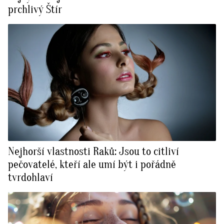
prchlivý Štír
Nejhorší vlastnosti Raků: Jsou to citliví
pečovatelé, kteří ale umí být i pořádně
tvrdohlaví