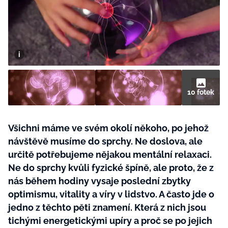
BurdaMedia
Tvoření
Extra
SVĚT ŽENY - 599 KČ
Rady a tipy
ROČNÍ PŘEDPLATNÉ SVĚT ŽENY +
SADA PRODUKTŮ MANA (10 ks)
10 fotek
Všichni máme ve svém okolí někoho, po jehož
návštěvě musíme do sprchy. Ne doslova, ale
určitě potřebujeme nějakou mentální relaxaci.
Ne do sprchy kvůli fyzické špíně, ale proto, že z
nás během hodiny vysaje poslední zbytky
optimismu, vitality a víry v lidstvo. A často jde o
jedno z těchto pěti znamení. Která z nich jsou
tichými energetickými upíry a proč se po jejich