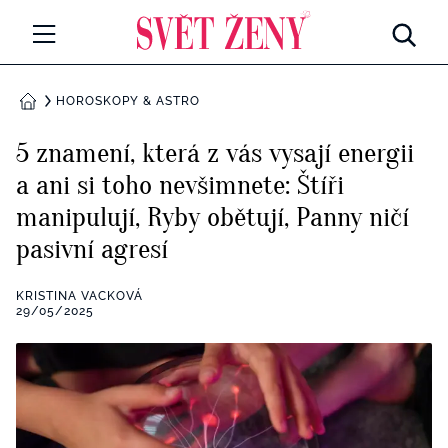
Svetzeny.cz
MÓDA A KRÁSA
HOROSKOPY & ASTRO
DOMŮ
CELEBRITY
5 znamení, která z vás vysají energii
Všechny kategorie
a ani si toho nevšimnete: Štíři
RETROHUBKY
manipulují, Ryby obětují, Panny ničí
Rozhovory
PSYCHOLOGIE
pasivní agresí
Všechny kategorie
ZDRAVÍ
KRISTINA VACKOVÁ
29/05/2025
Seberozvoj
Všechny kategorie
ZÁBAVA
Životní styl
Všechny kategorie
BYDLENÍ
Testy a kvízy
Všechny kategorie