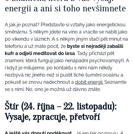
energii a ani si toho nevšimnete
A jak je poznat? Představte si vztahy jako energetickou
směnárnu. S někým jdete na víno a vracíte se nabití jako
po víkendu v lázních. A s někým jiným stačí pět minut na
telefonu a už máte pocit, že
byste si nejraději zabalili
kufr a odjeli meditovat do lesa
. Tady přichází pět
znamení, která fungují jako nenápadní psychovampýři. A
i když je milujeme, po kontaktu s nimi nám někdy
nezbývá nic jiného než si pustit tiché šumění oceánu a
pokusit se znovu nadechnout a
dobít energii.
Seznamte
se s nimi. No, ono je možná už dávno znáte.
Štír (24. října – 22. listopadu):
Vysaje, zpracuje, přetvoří
A ještě vás donutí poděkovat
.
„Já jen tak pozoruju. A