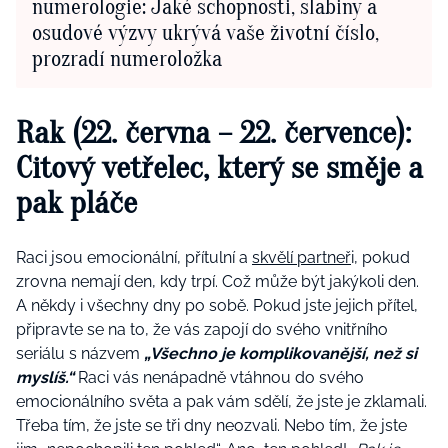
numerologie: Jaké schopnosti, slabiny a
osudové výzvy ukrývá vaše životní číslo,
prozradí numeroložka
Rak (22. června – 22. července):
Citový vetřelec, který se směje a
pak pláče
Raci jsou emocionální, přítulní a
skvělí partneř
i, pokud
zrovna nemají den, kdy trpí. Což může být jakýkoli den.
A někdy i všechny dny po sobě. Pokud jste jejich přítel,
připravte se na to, že vás zapojí do svého vnitřního
seriálu s názvem
„Všechno je komplikovanější, než si
myslíš.“
Raci vás nenápadně vtáhnou do svého
emocionálního světa a pak vám sdělí, že jste je zklamali.
Třeba tím, že jste se tři dny neozvali. Nebo tím, že jste