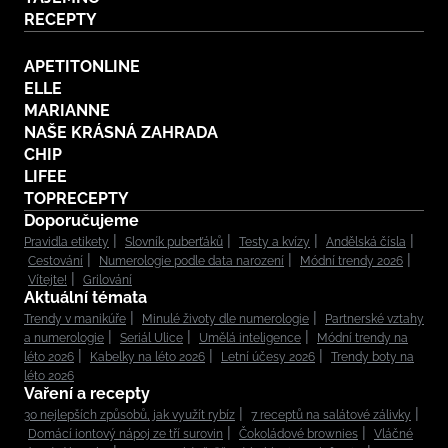
RECEPTY
APETITONLINE
ELLE
MARIANNE
NAŠE KRÁSNÁ ZAHRADA
CHIP
LIFEE
TOPRECEPTY
Doporučujeme
Pravidla etikety
Slovník puberťáků
Testy a kvízy
Andělská čísla
Cestování
Numerologie podle data narození
Módní trendy 2026
Vítejte!
Grilování
Aktuální témata
Trendy v manikúře
Minulé životy dle numerologie
Partnerské vztahy
a numerologie
Seriál Ulice
Umělá inteligence
Módní trendy na
léto 2026
Kabelky na léto 2026
Letní účesy 2026
Trendy boty na
léto 2026
Vaření a recepty
30 nejlepších způsobů, jak využít rybíz
7 receptů na salátové zálivky
Domácí iontový nápoj ze tří surovin
Čokoládové brownies
Vláčné