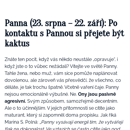
Panna (23. srpna – 22. září): Po
kontaktu s Pannou si přejete být
kaktus
Znáte ten pocit, když vás někdo neustále „opravuje“, i
když jste o to vůbec nežádali? Vítejte ve světě Panny.
Tahle žena, nebo muž, vám sice pomůže naplánovat
dovolenou, ale zároveň vás přesvědčí, že všechno, co
děláte, je tak trochu špatně. Včetně vaření čaje. Panny
nejsou emocionálně výbušné. Ne.
Ony jsou pasivně
agresivní.
Svým způsobem, samozřejmě decentním.
Ale o to účinnějším. V jejich přítomnosti se cítíte jako
maturant, který si zapomněl doma propisku. Jak říká
Marina S. Polná:
„Panny vysávají energii tím, že vytvářejí
tlak na dokonalost. Ve vztazích se často cítíte jako pod