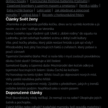
domácí housky
Francouzská třešňová bublanina (Clafoutis)
Zapečené brambory s uzeným masem a smetanou
Perník s jablky
Extra rychlé lívance
Letní salát
Jak skladovat a zpracovat
meruňky
Ledová káva
Recepty z horkovzdušné fritézy
Články Svět ženy
„Maminka si po rozvodu pořídila kočku, dnes se to vymklo kontrole a já
nevím, co s tím,“ svěřuje se Veronika
Ikona českého rapu Vladimír 518: Utekl z „dobré rodiny“ do squatu na
Ladronku. 30 let ovlivňuje hudební scénu a dobyl svět kultury
Víte, proč kočky předou, který pták nestaví hnízdo a jak spí včely?
Přírodovědný kvíz plný fascinujících faktů o zvířatech, který pobaví a
poučí zároveň
Tajemství ženského blaha: Proč si naše tělo i mysl zaslouží pravidelnou
dávku čisté slasti? Omlazuje a léčí bolest
Sametové tlapky a tajemná duše: Mezinárodní den koček odkrývá
tajemství fascinujících šelem i lásku Čechů ke kočkám
Psí horoskop na tento týden: Střelci touží po objevování nových míst,
Váhy potěší návštěva psího hřiště
První vlaštovky podzimní módy: Zjistěte s předstihem, jakých 5 trendů
ovládne letošní podzim. Například saka s vosím pasem
Doporučené články
Proč Skandinávky nikdy neříkají, že nemají co na sebe? Okopírujte jejich
šatník a pochopíte...
Zakrýt bříško nebo odhalit? Kodaňské maminky boří pravidla mateřství i