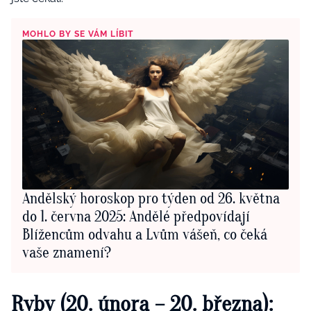
MOHLO BY SE VÁM LÍBIT
Andělský horoskop pro týden od 26. května
do 1. června 2025: Andělé předpovídají
Blížencům odvahu a Lvům vášeň, co čeká
vaše znamení?
Ryby (20. února – 20. března):