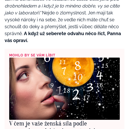
drobnohledem a i když je to míněno dobře, vy se cítíte
jako v laboratoři.“
Nejde o zlomyslnost. Jen mají tak
vysoké nároky i na sebe, že vedle nich máte chuť se
schoulit do deky a přemýšlet, jestli vůbec děláte něco
správně.
A když už seberete odvahu něco říct, Panna
vás opraví.
MOHLO BY SE VÁM LÍBIT
V čem je vaše ženská síla podle