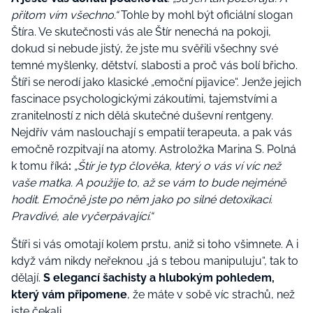
přitom vím všechno.“
Tohle by mohl být oficiální slogan
Štíra. Ve skutečnosti vás ale Štír nenechá na pokoji,
dokud si nebude jistý, že jste mu svěřili všechny své
temné myšlenky, dětství, slabosti a proč vás bolí břicho.
Štíři se nerodí jako klasické „emoční pijavice“. Jenže jejich
fascinace psychologickými zákoutími, tajemstvími a
zranitelností z nich dělá skutečné duševní rentgeny.
Nejdřív vám naslouchají s empatií terapeuta, a pak vás
emočně rozpitvají na atomy. Astroložka Marina S. Polná
k tomu říká
:
„Štír je typ člověka, který o vás ví víc než
vaše matka. A použije to, až se vám to bude nejméně
hodit. Emočně jste po něm jako po silné detoxikaci.
Pravdivé, ale vyčerpávající.“
Štíři si vás omotají kolem prstu, aniž si toho všimnete. A i
když vám nikdy neřeknou „já s tebou manipuluju“, tak to
dělají.
S elegancí šachisty a hlubokým pohledem,
který vám připomene
, že máte v sobě víc strachů, než
jste čekali.