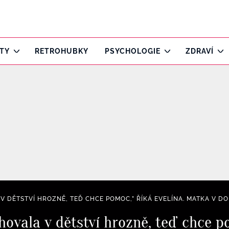
ITY
RETROHUBKY
PSYCHOLOGIE
ZDRAVÍ
V DĚTSTVÍ HROZNĚ, TEĎ CHCE POMOC,” ŘÍKÁ EVELÍNA. MATKA V DO
hovala v dětství hrozně, teď chce po