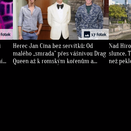
 fotek
17 fotek
i
Herec Jan Cina bez servítků: Od
Nad Hiro
malého „smrada” přes vášnivou Drag
slunce. T
ní
Queen až k romským kořenům a
než peklo
touze po dítěti
spadlo s