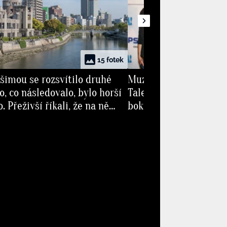
15 fotek
šimou se rozsvítilo druhé
Muzikálová královna H
o, co následovalo, bylo horší
Talentovaná herečka 
. Přeživší říkali, že na ně
boku tají. Otázky ohle
lunce
přijdou velice nezdvoř