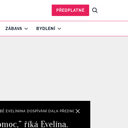
PŘEDPLATNÉ
ZÁBAVA
BYDLENÍ
BĚ EVELÍNINA DOSPÍVÁNÍ DALA PŘEDNOST PŘÍTELI, DCERA JI CELÁ 
moc,” říká Evelína.