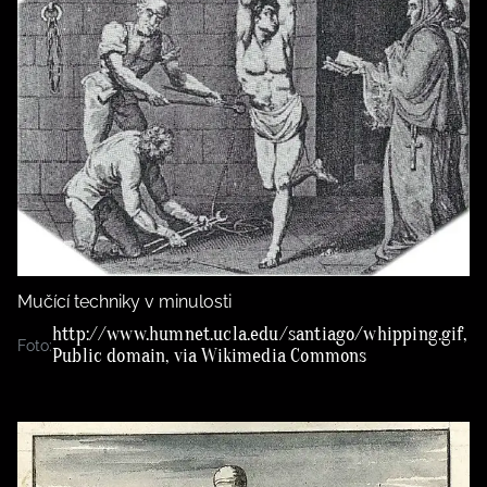
Mučící techniky v minulosti
http://www.humnet.ucla.edu/santiago/whipping.gif,
Foto:
Public domain, via Wikimedia Commons