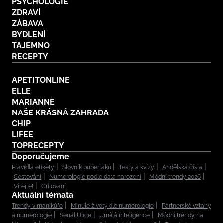
PSYCHOLOGIE
ZDRAVÍ
ZÁBAVA
BYDLENÍ
TAJEMNO
RECEPTY
APETITONLINE
ELLE
MARIANNE
NAŠE KRÁSNÁ ZAHRADA
CHIP
LIFEE
TOPRECEPTY
Doporučujeme
Pravidla etikety
Slovník puberťáků
Testy a kvízy
Andělská čísla
Cestování
Numerologie podle data narození
Módní trendy 2026
Vítejte!
Grilování
Aktuální témata
Trendy v manikúře
Minulé životy dle numerologie
Partnerské vztahy
a numerologie
Seriál Ulice
Umělá inteligence
Módní trendy na