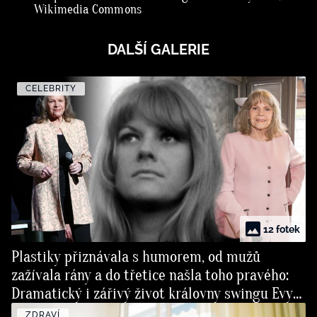
Wikimedia Commons
DALŠÍ GALERIE
CELEBRITY
12 fotek
Plastiky přiznávala s humorem, od mužů
zažívala rány a do třetice našla toho pravého:
Dramatický i zářivý život královny swingu Evy
Pilarové
ZDRAVÍ