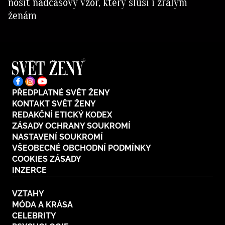
nosit nadčasový vzor, který sluší i zralým
ženám
PŘEDPLATNÉ SVĚT ŽENY
KONTAKT SVĚT ŽENY
REDAKČNÍ ETICKÝ KODEX
ZÁSADY OCHRANY SOUKROMÍ
NASTAVENÍ SOUKROMÍ
VŠEOBECNÉ OBCHODNÍ PODMÍNKY
COOKIES ZÁSADY
INZERCE
VZTAHY
MÓDA A KRÁSA
CELEBRITY