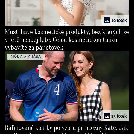
19 fotek
Must-have kosmetické produkty, bez kterých se
v létě neobejdete: Celou kosmetickou tašku
vybavíte za pár stovek
MÓDA A KRÁSA
13 fotek
Rafinované kostky po vzoru princezny Kate. Jak