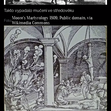
BurdaMedia
Tvoření
Extra
Takto vypadalo mučení ve středověku
SVĚT ŽENY - 599 KČ
Rady a tipy
Moore's Martyrology 1809, Public domain, via
Foto:
Wikimedia Commons
ROČNÍ PŘEDPLATNÉ SVĚT ŽENY +
SADA PRODUKTŮ MANA (10 ks)