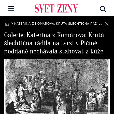
Svetzeny.cz
MÓDA A KRÁSA
KATEŘINA Z KOMÁROVA: KRUTÁ ŠLECHTIČNA ŘÁDILA NA TVRZI V PIČÍNĚ, PODDANÉ NECHÁVALA STAHOVAT Z KŮŽE
DOMŮ
Galerie: Kateřina z Komárova: Krutá
CELEBRITY
šlechtična řádila na tvrzi v Pičíně,
Všechny kategorie
RETROHUBKY
poddané nechávala stahovat z kůže
Rozhovory
PSYCHOLOGIE
Všechny kategorie
ZDRAVÍ
Seberozvoj
Všechny kategorie
ZÁBAVA
Životní styl
Všechny kategorie
BYDLENÍ
Testy a kvízy
Všechny kategorie