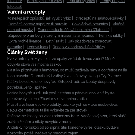
léto 2026
Kabelky na léto 2026
Letní účesy 2026
Trendy boty na
léto 2026
Vaření a recepty
30 nejlepších způsobů, jak využít rybíz
7 receptů na salátové zálivky
Domácí iontový nápoj ze tří surovin
Čokoládové brownies
Vláčné
domácí housky
Francouzská třešňová bublanina (Clafoutis)
Zapečené brambory s uzeným masem a smetanou
Perník s jablky
Extra rychlé lívance
Letní salát
Jak skladovat a zpracovat
meruňky
Ledová káva
Recepty z horkovzdušné fritézy
Články Svět ženy
Kvíz z antonym: Myslíte si, že opaky zvládáte levou zadní? Méně
obvyklá slova vás možná zaskočí
Plastiky přiznávala s humorem, od mužů zažívala rány a do třetice našla
toho pravého: Dramatický i zářivý život královny swingu Evy Pilarové
Prášky bolest kolene nevyřeší. Ortoped radí, co klouby doopravdy
potřebují. Je to i spánek
Pozice bohyně u zdi: Jak posílit stehna a pánevní dno, aniž byste
přetěžovaly kolena. Zbavíte se i kachního zadku
Must-have kosmetické produkty, bez kterých se v létě neobejdete:
Celou kosmetickou tašku vybavíte za pár stovek
Rafinované kostky po vzoru princezny Kate. Nadčasový vzor, který sluší i
zralým ženám a nikdy nevyjde z módy
Andělský horoskop od 10. srpna: Štíři konečně vyřeší otázku bydlení,
Kozorohy potěší nečekaný pracovní zájem