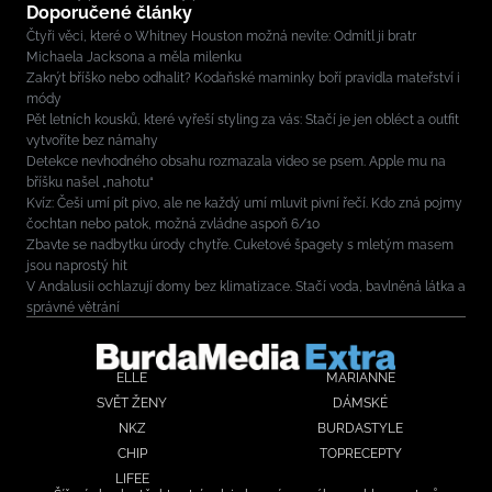
Doporučené články
Čtyři věci, které o Whitney Houston možná nevíte: Odmítl ji bratr
Michaela Jacksona a měla milenku
Zakrýt bříško nebo odhalit? Kodaňské maminky boří pravidla mateřství i
módy
Pět letních kousků, které vyřeší styling za vás: Stačí je jen obléct a outfit
vytvoříte bez námahy
Detekce nevhodného obsahu rozmazala video se psem. Apple mu na
bříšku našel „nahotu“
Kvíz: Češi umí pít pivo, ale ne každý umí mluvit pivní řečí. Kdo zná pojmy
čochtan nebo patok, možná zvládne aspoň 6/10
Zbavte se nadbytku úrody chytře. Cuketové špagety s mletým masem
jsou naprostý hit
V Andalusii ochlazují domy bez klimatizace. Stačí voda, bavlněná látka a
správné větrání
ELLE
MARIANNE
SVĚT ŽENY
DÁMSKÉ
NKZ
BURDASTYLE
CHIP
TOPRECEPTY
LIFEE