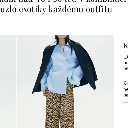
uzlo exotiky každému outfitu
N
„D
bu
ne
Kv
ne
p