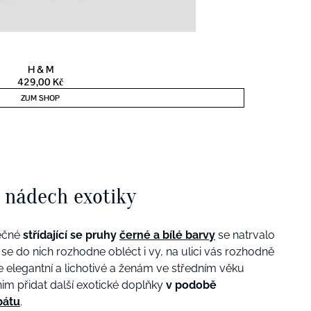
 nádech exotiky
nečné
střídající se pruhy
černé a bílé barvy
se natrvalo
 do nich rozhodne obléct i vy, na ulici vás rozhodně
e elegantní a lichotivé a ženám ve středním věku
nim přidat další exotické doplňky
v podobě
bátu
.