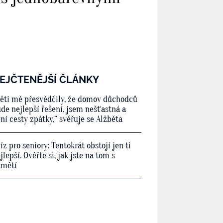
EJČTENĚJŠÍ ČLÁNKY
ěti mě přesvědčily, že domov důchodců
de nejlepší řešení, jsem nešťastná a
ní cesty zpátky,“ svěřuje se Alžběta
íz pro seniory: Tentokrát obstojí jen ti
jlepší. Ověřte si, jak jste na tom s
amětí