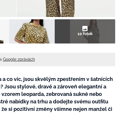
10 fotek
na
Google zprávách
 a co víc, jsou skvělým zpestřením v šatnících
? Jsou stylové, dravé a zároveň elegantní a
se vzorem leoparda, zebrovaná sukně nebo
stré nabídky na trhu a dodejte svému outfitu
, že si pozitivní změny všimne nejen manžel či