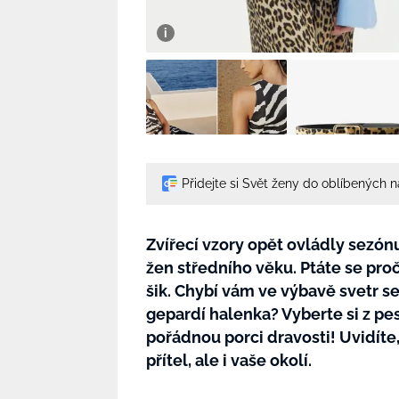
Přidejte si Svět ženy do oblíbených 
Zvířecí vzory opět ovládly sezónu
žen středního věku. Ptáte se proč
šik. Chybí vám ve výbavě svetr 
gepardí halenka? Vyberte si z pe
pořádnou porci dravosti! Uvidíte
přítel, ale i vaše okolí.