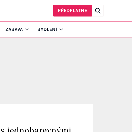
PŘEDPLATNÉ
ZÁBAVA
BYDLENÍ
i s jednobarevnými