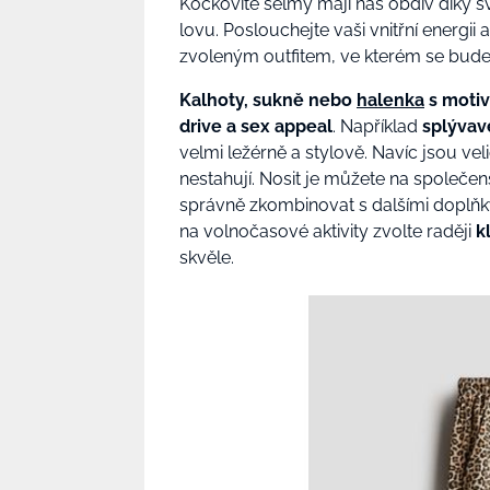
Kočkovité šelmy mají náš obdiv díky sv
lovu. Poslouchejte vaši vnitřní energi
zvoleným outfitem, ve kterém se budete
Kalhoty, sukně nebo
halenka
s motiv
drive a sex appeal
. Například
splývav
velmi ležérně a stylově. Navíc jsou ve
nestahují. Nosit je můžete na společensk
správně zkombinovat s dalšími doplňk
na volnočasové aktivity zvolte raději
k
skvěle.