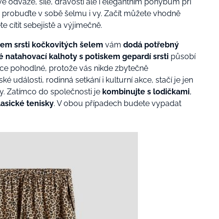
é odvaze, síle, dravosti ale i elegantním pohybům při
i a probuďte v sobě šelmu i vy. Začít můžete vhodně
 cítit sebejistě a výjimečně.
em srsti kočkovitých šelem
vám
dodá potřebný
é natahovací kalhoty s potiskem gepardí srsti
působí
lice pohodlné, protože vás nikde zbytečně
é události, rodinná setkání i kulturní akce, stačí je jen
y. Zatímco do společnosti je
kombinujte s lodičkami
,
lasické tenisky
. V obou případech budete vypadat