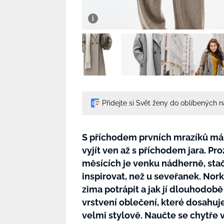
Přidejte si Svět ženy do oblíbených 
S příchodem prvních mrazíků mám
vyjít ven až s příchodem jara. Pr
měsících je venku nádherně, stačí
inspirovat, než u seveřanek. Nork
zima potrápit a jak jí dlouhodob
vrstvení oblečení, které dosahuj
velmi stylově. Naučte se chytře v