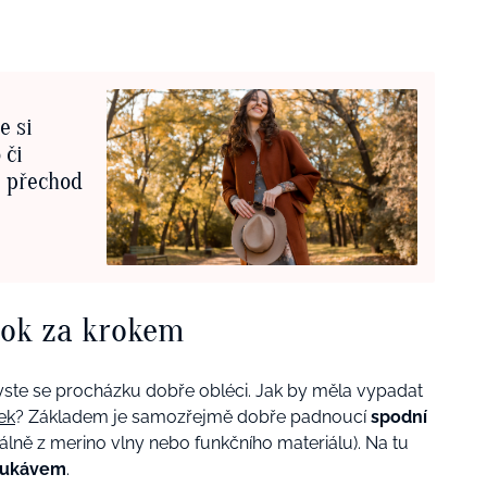
e si
 či
e přechod
krok za krokem
i byste se procházku dobře obléci. Jak by měla vypadat
ek
? Základem je samozřejmě dobře padnoucí
spodní
álně z merino vlny nebo funkčního materiálu). Na tu
 rukávem
.