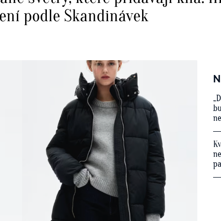
čení podle Skandinávek
N
„D
bu
ne
Kv
ne
p