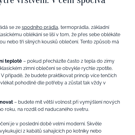
ládá se ze
spodního prádla
, termoprádla, základní
klasickému oblékání se liší v tom, že přes sebe oblékáte
u nebo tří silných kousků oblečení. Tento způsob má
ní teplotě
– pokud přecházíte často z tepla do zimy
 klasickém zimní oblečení se obvykle rychle zpotíte,
případě, že budete praktikovat princip více tenčích
svlékat pohodlně dle potřeby a zůstat tak vždy v
inovat
– budete mít větší volnost při vymýšlení nových
ého roku, na rozdíl od naducaného svetru.
ečení je v poslední době velmi moderní. Skvěle
vykukující z kabátů sahajících po kotníky nebo