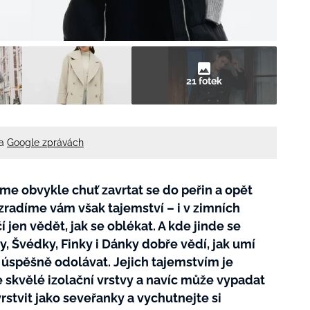
21 fotek
na
Google zprávách
e obvykle chuť zavrtat se do peřin a opět
ozradíme vám však tajemství – i v zimních
 jen vědět, jak se oblékat. A kde jinde se
y, Švédky, Finky i Dánky dobře vědí, jak umí
ě úspěšně odolávat. Jejich tajemstvím je
e skvělé izolační vrstvy a navíc může vypadat
rstvit jako seveřanky a vychutnejte si