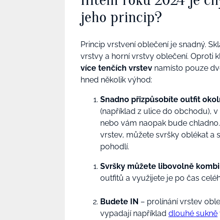
jeho princip?
Princip vrstvení oblečení je snadný. Sk
vrstvy a horní vrstvy oblečení. Oproti 
více tenčích vrstev
namísto pouze dvo
hned několik výhod:
Snadno přizpůsobíte outfit okol
(například z ulice do obchodu), v
nebo vám naopak bude chladno. V 
vrstev, můžete svršky oblékat a 
pohodlí.
Svršky můžete libovolně komb
outfitů a využijete je po čas cel
Budete IN
– prolínání vrstev obl
vypadají například
dlouhé sukně