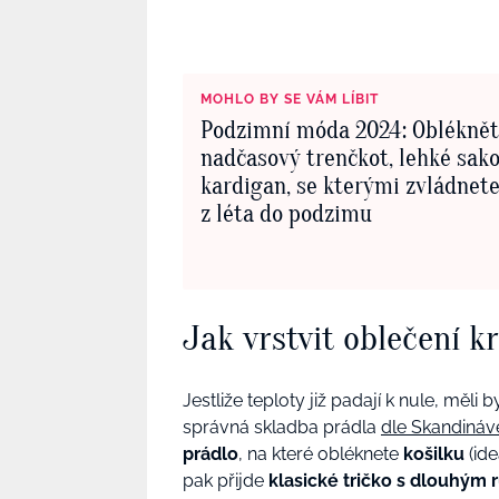
MOHLO BY SE VÁM LÍBIT
Podzimní móda 2024: Obléknět
nadčasový trenčkot, lehké sako
kardigan, se kterými zvládnet
z léta do podzimu
Jak vrstvit oblečení 
Jestliže teploty již padají k nule, měl
správná skladba prádla
dle Skandináv
prádlo
, na které obléknete
košilku
(ide
pak přijde
klasické tričko s dlouhým