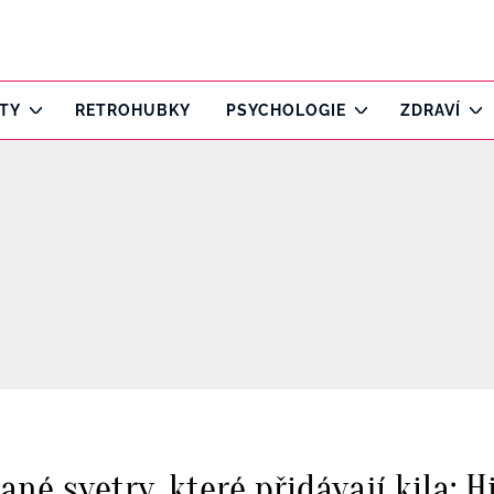
ITY
RETROHUBKY
PSYCHOLOGIE
ZDRAVÍ
é svetry, které přidávají kila: H