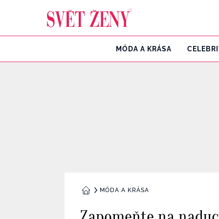
Svetzeny.cz
MÓDA A KRÁSA
CELEBR
MÓDA A KRÁSA
DOMŮ
Zapomeňte na naducan