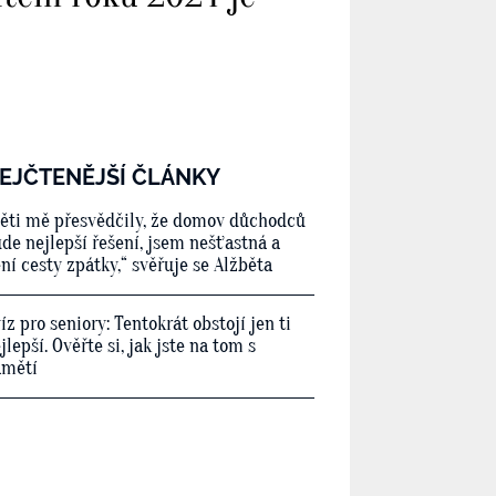
EJČTENĚJŠÍ ČLÁNKY
ěti mě přesvědčily, že domov důchodců
de nejlepší řešení, jsem nešťastná a
ní cesty zpátky,“ svěřuje se Alžběta
íz pro seniory: Tentokrát obstojí jen ti
jlepší. Ověřte si, jak jste na tom s
amětí