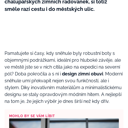
chalupářských zimních radovánek, si totiž
směle razí cestu i do městských ulic.
Pamatujete si časy, kdy sněhule byly robustní boty s
objemnými podrážkami, ideální pro hluboké závěje, ale
ve městě jste se v nich cítila jako na expedici na severní
pól? Doba pokročila a s ní i
design zimní obuvi
. Moderní
sněhule umí překvapit nejen svou funkčností, ale i
stylem. Díky inovativním materiálům a minimalistickému
designu se staly opravdovým módním hitem. A nejlepší
na tom je, že jejich výběr je dnes širší než kdy dřív.
MOHLO BY SE VÁM LÍBIT