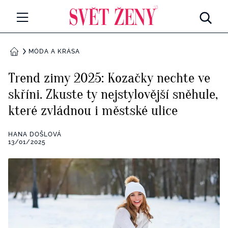
Svetzeny.cz
MÓDA A KRÁSA
MÓDA A KRÁSA
DOMŮ
CELEBRITY
Trend zimy 2025: Kozačky nechte ve
Všechny kategorie
skříni. Zkuste ty nejstylovější sněhule,
RETROHUBKY
které zvládnou i městské ulice
Rozhovory
PSYCHOLOGIE
HANA DOŠLOVÁ
Všechny kategorie
13/01/2025
ZDRAVÍ
Seberozvoj
Všechny kategorie
ZÁBAVA
Životní styl
Všechny kategorie
BYDLENÍ
Testy a kvízy
Všechny kategorie