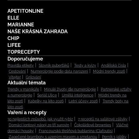
APETITONLINE
ELLE
MARIANNE
NAŠE KRÁSNÁ ZAHRADA
CHIP
LIFEE
TOPRECEPTY
Doporučujeme
Pravidla etikety
Slovník puberťáků
Testy a kvízy
Andělská čísla
Cestování
Numerologie podle data narození
Módní trendy 2026
Vítejte!
Grilování
Aktuální témata
Trendy v manikúře
Minulé životy dle numerologie
Partnerské vztahy
a numerologie
Seriál Ulice
Umělá inteligence
Módní trendy na
léto 2026
Kabelky na léto 2026
Letní účesy 2026
Trendy boty na
léto 2026
Vaření a recepty
30 nejlepších způsobů, jak využít rybíz
7 receptů na salátové zálivky
Domácí iontový nápoj ze tří surovin
Čokoládové brownies
Vláčné
domácí housky
Francouzská třešňová bublanina (Clafoutis)
Zapečené brambory s uzeným masem a smetanou
Perník s jablky