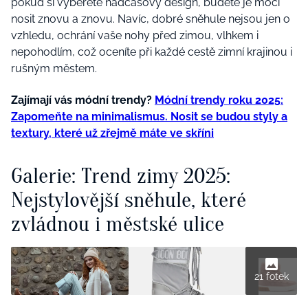
pokud si vyberete nadčasový design, budete je moci
nosit znovu a znovu. Navíc, dobré sněhule nejsou jen o
vzhledu, ochrání vaše nohy před zimou, vlhkem i
nepohodlím, což oceníte při každé cestě zimní krajinou i
rušným městem.
Zajímají vás módní trendy?
Módní trendy roku 2025:
Zapomeňte na minimalismus. Nosit se budou styly a
textury, které už zřejmě máte ve skříni
Galerie: Trend zimy 2025:
Nejstylovější sněhule, které
zvládnou i městské ulice
21 fotek