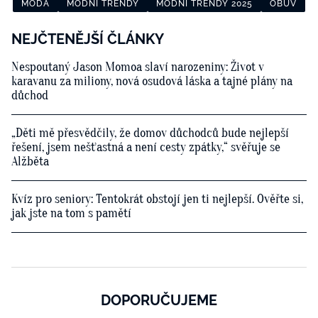
MÓDA
MÓDNÍ TRENDY
MÓDNÍ TRENDY 2025
OBUV
NEJČTENĚJŠÍ ČLÁNKY
Nespoutaný Jason Momoa slaví narozeniny: Život v
karavanu za miliony, nová osudová láska a tajné plány na
důchod
„Děti mě přesvědčily, že domov důchodců bude nejlepší
řešení, jsem nešťastná a není cesty zpátky,“ svěřuje se
Alžběta
Kvíz pro seniory: Tentokrát obstojí jen ti nejlepší. Ověřte si,
jak jste na tom s pamětí
DOPORUČUJEME