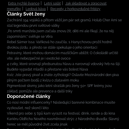
Extra rychlé lívance
Letní salát
Jak skladovat a zpracovat
meruňky
Ledová káva
Recepty z horkovzdušné fritézy
Články Svět ženy
Zachránil 194 vojáků a přitom vážil jen pár set gramů. Holub Cher Ami se
stal legendou první světové války
„Po smrti manžela jsem začala znovu žít, děti mi ale říkají, že na něj
zapomínám,“ svěřuje se Věra
Rebel Sámer Issa: Vaňková ho zaučila, s Hanychovou prožil hodně
divokou jízdu, a přesto se stále spekuluje o jeho orientaci
Potraviny, které mohou domácím mazlíčkům ublížit: O čokoládě určitě
víte, ale nebezpečné je i exotické ovoce
4 cviky, které srovnají předsunutou hlavu a narovnají vdovský hrb na šíji.
Budete vypadat mladší a přestane vás bolest hlava
Kvíz: Jste pravý pivař a znáte zythologii? Oslavte Mezinárodní den piva
plným počtem bodů z kvízu o zlatavém moku
Pigmentové skvrny jako letní strašák pro ženy 50+: SPF krémy jsou
základ, pomůže ale prevence a další triky
Doporučené články
Co nosí módní influencerky? Následující barevné kombinace musíte
vyzkoušet, než skončí léto
Víkend pro sebe: 5 tipů kam vyrazit na festival, drink, rande a do kina
Kariéru Oldřicha Nového nasměroval strýc z Národního divadla: Slavný
herec se měl původně živit zcela jinak