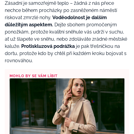
Zásadní je samozřejmě teplo – žádná z nás přece
nechce během procházky po zasněženém náměstí
riskovat zmrzlé nohy.
Voděodolnost je dalším
důležitým aspektem.
Dejte sbohem promočeným
ponožkám, protože kvalitní sněhule vás udrží v suchu,
ať už šlapete ve sněhu, nebo zdoláváte zrádné městské
kaluže.
Protiskluzová podrážka
je pak třešničkou na
dortu, protože kdo by chtěl při každém kroku bojovat s
rovnováhou.
MOHLO BY SE VÁM LÍBIT