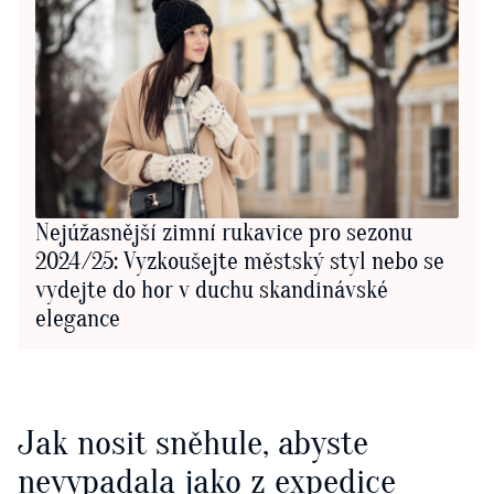
Nejúžasnější zimní rukavice pro sezonu
2024/25: Vyzkoušejte městský styl nebo se
vydejte do hor v duchu skandinávské
elegance
Jak nosit sněhule, abyste
nevypadala jako z expedice