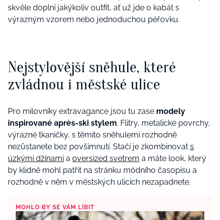
skvěle doplní jakýkoliv outfit, ať už jde o kabát s
výrazným vzorem nebo jednoduchou péřovku.
Nejstylovější sněhule, které
zvládnou i městské ulice
Pro milovníky extravagance jsou tu zase
modely
inspirované après-ski stylem
. Flitry, metalické povrchy,
výrazné tkaničky, s těmito sněhulemi rozhodně
nezůstanete bez povšimnutí. Stačí je zkombinovat
s
úzkými džínami
a
oversized svetrem
a máte look, který
by klidně mohl patřit na stránku módního časopisu a
rozhodně v něm v městských ulicích nezapadnete.
MOHLO BY SE VÁM LÍBIT