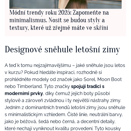
Módní trendy roku 2025: Zapomeňte na
minimalismus. Nosit se budou styly a
textury, které už zřejmě máte ve skříni
Designové sněhule letošní zimy
A teď k tomu nejzajímavějšímu – jaké sněhule jsou letos
v kurzu? Pokud hledáte inspiraci, rozhodně si
prohlédněte modely od značek jako Sorel, Moon Boot
nebo Timberland. Tyto značky
spojují tradici s
moderními prvky
, díky čemuž jejich boty působí
stylově a zároveň zvládnou i ty největší nástrahy zimy.
Jedním z dominantních trendů letošní zimy jsou sněhule
s minimalistickým vzhledem. Čisté linie, neutrální barvy,
jako je béžová, šedá nebo černá, a decentní detaily,
které nechají vyniknout kvalitu provedení. Tyto kousky