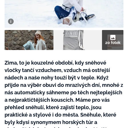
BurdaMedia
Tvoření
Extra
SVĚT ŽENY - 599 KČ
Rady a tipy
ROČNÍ PŘEDPLATNÉ SVĚT ŽENY +
SADA PRODUKTŮ MANA (10 ks)
20 fotek
Zima, to je kouzelné období, kdy sněhové
vločky tančí vzduchem, vzduch má ostřejší
nádech a naše nohy touží být v teple. Když
přijde na výběr obuvi do mrazivých dní, mnohé z
nás automaticky sáhneme po těch nejteplejších
a nejpraktičtějších kouscích. Máme pro vás
přehled sněhulí, které zajistí teplo, jsou
praktické a stylové i do města. Sněhule, které
byly kdysi synonymem horských túr a