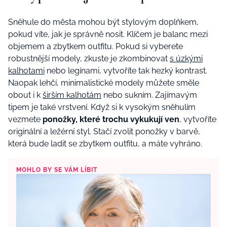
Sněhule do města mohou být stylovým doplňkem,
pokud víte, jak je správně nosit. Klíčem je balanc mezi
objemem a zbytkem outfitu. Pokud si vyberete
robustnější modely, zkuste je zkombinovat
s úzkými
kalhotami
nebo legínami, vytvoříte tak hezký kontrast.
Naopak lehčí, minimalistické modely můžete směle
obout i k
širším kalhotám
nebo sukním. Zajímavým
tipem je také vrstvení. Když si k vysokým sněhulím
vezmete
ponožky, které trochu vykukují ven
, vytvoříte
originální a ležérní styl. Stačí zvolit ponožky v barvě,
která bude ladit se zbytkem outfitu, a máte vyhráno.
MOHLO BY SE VÁM LÍBIT