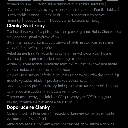
domácí housky
Francouzská třešňová bublanina (Clafoutis)
Zapečené brambory s uzeným masem a smetanou
Perník s jablky
Extra rychlé lívance
Letní salát
Jak skladovat a zpracovat
meruňky
Ledová káva
Recepty z horkovzdušné fritézy
Články Svět ženy
Zachránil 194 vojáků a přitom vážil jen pár set gramů. Holub Cher Ami se
stal legendou první světové války
„Po smrti manžela jsem začala znovu žít, děti mi ale říkají, že na něj
zapomínám,“ svěřuje se Věra
Rebel Sámer Issa: Vaňková ho zaučila, s Hanychovou prožil hodně
divokou jízdu, a přesto se stále spekuluje o jeho orientaci
Potraviny, které mohou domácím mazlíčkům ublížit: O čokoládě určitě
víte, ale nebezpečné je i exotické ovoce
4 cviky, které srovnají předsunutou hlavu a narovnají vdovský hrb na šíji.
Budete vypadat mladší a přestane vás bolest hlava
Kvíz: Jste pravý pivař a znáte zythologii? Oslavte Mezinárodní den piva
plným počtem bodů z kvízu o zlatavém moku
Pigmentové skvrny jako letní strašák pro ženy 50+: SPF krémy jsou
základ, pomůže ale prevence a další triky
Doporučené články
Co nosí módní influencerky? Následující barevné kombinace musíte
vyzkoušet, než skončí léto
Víkend pro sebe: 5 tipů kam vyrazit na festival, drink, rande a do kina