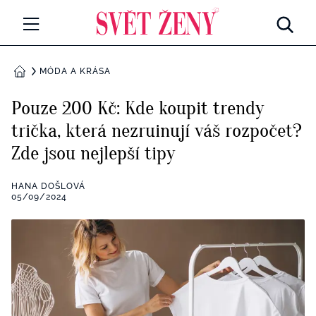
Svetzeny.cz
MÓDA A KRÁSA
MÓDA A KRÁSA
DOMŮ
CELEBRITY
Pouze 200 Kč: Kde koupit trendy
Všechny kategorie
trička, která nezruinují váš rozpočet?
RETROHUBKY
Zde jsou nejlepší tipy
Rozhovory
PSYCHOLOGIE
HANA DOŠLOVÁ
Všechny kategorie
05/09/2024
ZDRAVÍ
Seberozvoj
Všechny kategorie
ZÁBAVA
Životní styl
Všechny kategorie
BYDLENÍ
Testy a kvízy
Všechny kategorie