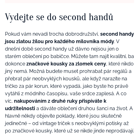
Vydejte se do second handů
Pokud vám nevadí trocha dobrodružství,
second handy
jsou zlatou žílou pro každého milovníka módy
. V
dnešní době second handy už dávno nejsou jen o
starém oblečení po babičce. Můžete tam najít kvalitní, ba
dokonce
značkové kousky za zlomek ceny
, které nikdo
jiný nemá. Možná budete muset prohrabat pár regálů a
přebrat pár neobvyklých kousků, ale když narazíte na
tričko za pár korun, které vypadá, jako byste ho právě
vytáhli z módního časopisu, vaše srdce zaplesá. A co
víc,
nakupováním z druhé ruky přispíváte k
udržitelnosti
a dáváte oblečení druhou šanci na život. A
hlavně někdy objevíte poklady, které jsou skutečně
jedinečné – od vintage triček s neobvyklými potisky až
po značkové kousky, které už se nikde jinde neprodávají.