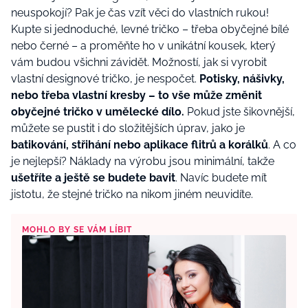
neuspokojí? Pak je čas vzít věci do vlastních rukou!
Kupte si jednoduché, levné tričko – třeba obyčejné bílé
nebo černé – a proměňte ho v unikátní kousek, který
vám budou všichni závidět. Možností, jak si vyrobit
vlastní designové tričko, je nespočet.
Potisky, nášivky,
nebo třeba vlastní kresby – to vše může změnit
obyčejné tričko v umělecké dílo.
Pokud jste šikovnější,
můžete se pustit i do složitějších úprav, jako je
batikování, střihání nebo aplikace flitrů a korálků
. A co
je nejlepší? Náklady na výrobu jsou minimální, takže
ušetříte a ještě se budete bavit
. Navíc budete mít
jistotu, že stejné tričko na nikom jiném neuvidíte.
MOHLO BY SE VÁM LÍBIT