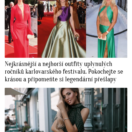
Nejkrásnější a nejhorší outfity uplynulých
ročníků karlovarského festivalu. Pokochejte se
krásou a připomeňte si legendární přešlapy