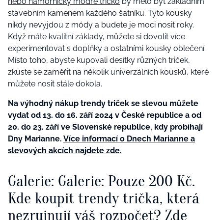
nebo námořnicky modré tričko
by mělo být základním
stavebním kamenem každého šatníku. Tyto kousky
nikdy nevyjdou z módy a budete je moci nosit roky.
Když máte kvalitní základy, můžete si dovolit více
experimentovat s doplňky a ostatními kousky oblečení.
Místo toho, abyste kupovali desítky různých triček,
zkuste se zaměřit na několik univerzálních kousků, které
můžete nosit stále dokola.
Na výhodný nákup trendy triček se slevou můžete
vydat od 13. do 16. září 2024 v České republice a od
20. do 23. září ve Slovenské republice, kdy probíhají
Dny Marianne.
Více informací o Dnech Marianne a
slevových akcích najdete zde.
Galerie: Galerie: Pouze 200 Kč.
Kde koupit trendy trička, která
nezruinují váš rozpočet? Zde