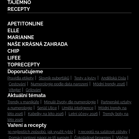
TAJEMNO
RECEPTY
APETITONLINE
ELLE
MARIANNE
NAŠE KRÁSNÁ ZAHRADA
CHIP
LIFEE
TOPRECEPTY
Doporučujeme
Pravidla etikety
Slovník puberťáků
Testy a kvízy
Andělská čísla
Cestování
Numerologie podle data narození
Módní trendy 2026
Vítejte!
Grilování
Aktuální témata
Trendy v manikúře
Minulé životy dle numerologie
Partnerské vztahy
a numerologie
Seriál Ulice
Umělá inteligence
Módní trendy na
léto 2026
Kabelky na léto 2026
Letní účesy 2026
Trendy boty na
léto 2026
Vaření a recepty
30 nejlepších způsobů, jak využít rybíz
7 receptů na salátové zálivky
Domácí iontový nápoj ze tří surovin
Čokoládové brownies
Vláčné