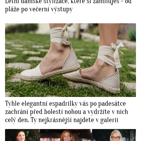
Letní dámské stylizace, které si zamiluješ - od
pláže po večerní výstupy
Tyhle elegantní espadrilky vás po padesátce
zachrání před bolestí nohou a vydržíte v nich
celý den. Ty nejkrásnější najdete v galerii