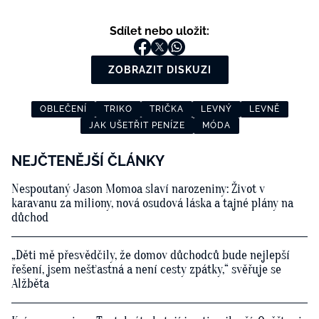
Sdílet nebo uložit:
ZOBRAZIT DISKUZI
OBLEČENÍ
TRIKO
TRIČKA
LEVNÝ
LEVNĚ
JAK UŠETŘIT PENÍZE
MÓDA
NEJČTENĚJŠÍ ČLÁNKY
Nespoutaný Jason Momoa slaví narozeniny: Život v
karavanu za miliony, nová osudová láska a tajné plány na
důchod
„Děti mě přesvědčily, že domov důchodců bude nejlepší
řešení, jsem nešťastná a není cesty zpátky,“ svěřuje se
Alžběta