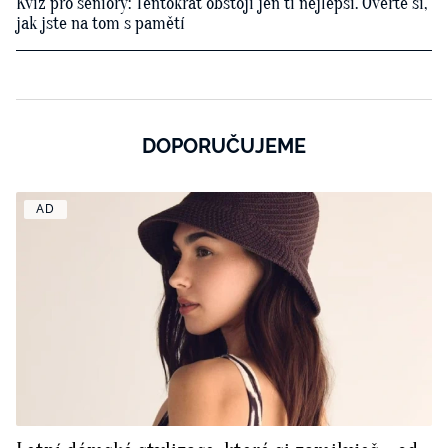
Kvíz pro seniory: Tentokrát obstojí jen ti nejlepší. Ověřte si,
jak jste na tom s pamětí
DOPORUČUJEME
AD