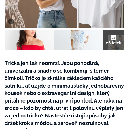
BurdaMedia
Tvoření
Extra
SVĚT ŽENY - 599 KČ
Rady a tipy
ROČNÍ PŘEDPLATNÉ SVĚT ŽENY +
SADA PRODUKTŮ MANA (10 ks)
26 fotek
Trička jen tak neomrzí. Jsou pohodlná,
univerzální a snadno se kombinují s téměř
čímkoli. Tričko je zkrátka základem každého
šatníku, ať už jde o minimalistický jednobarevný
kousek nebo o extravagantní design, který
přitáhne pozornost na první pohled. Ale ruku na
srdce – kdo by chtěl utratit polovinu výplaty jen
za jedno tričko? Naštěstí existují způsoby, jak
držet krok s módou a zároveň nezruinovat