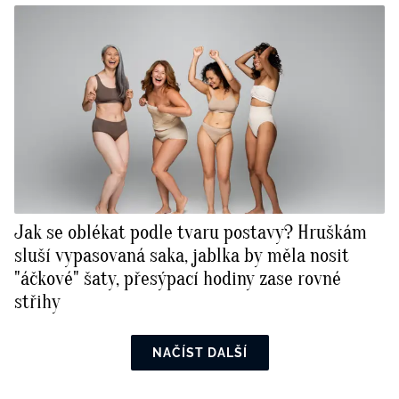
Jak se oblékat podle tvaru postavy? Hruškám
sluší vypasovaná saka, jablka by měla nosit
"áčkové" šaty, přesýpací hodiny zase rovné
střihy
NAČÍST DALŠÍ