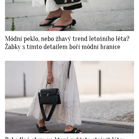
Módní peklo, nebo žhavý trend letošního léta?
Žabky s tímto detailem boří módní hranice