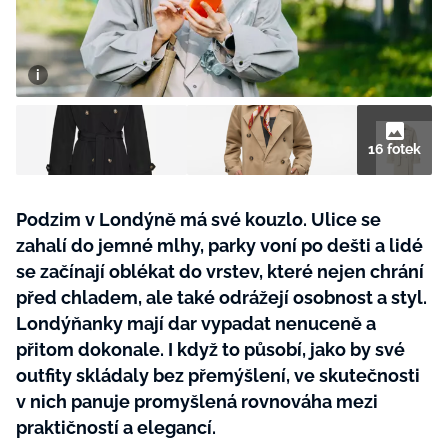
BurdaMedia
Tvoření
Extra
SVĚT ŽENY - 599 KČ
Rady a tipy
ROČNÍ PŘEDPLATNÉ SVĚT ŽENY +
SADA PRODUKTŮ MANA (10 ks)
16 fotek
Podzim v Londýně má své kouzlo. Ulice se
zahalí do jemné mlhy, parky voní po dešti a lidé
se začínají oblékat do vrstev, které nejen chrání
před chladem, ale také odrážejí osobnost a styl.
Londýňanky mají dar vypadat nenuceně a
přitom dokonale. I když to působí, jako by své
outfity skládaly bez přemýšlení, ve skutečnosti
v nich panuje promyšlená rovnováha mezi
praktičností a elegancí.