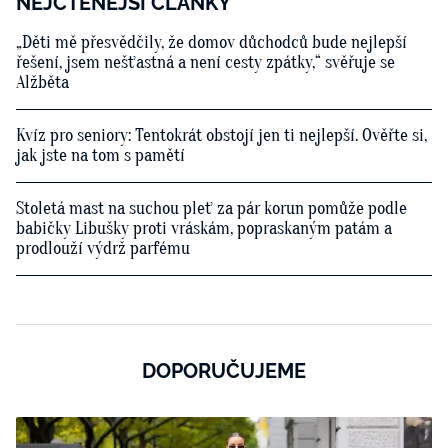
NEJČTENĚJŠÍ ČLÁNKY
„Děti mě přesvědčily, že domov důchodců bude nejlepší
řešení, jsem nešťastná a není cesty zpátky,“ svěřuje se
Alžběta
Kvíz pro seniory: Tentokrát obstojí jen ti nejlepší. Ověřte si,
jak jste na tom s pamětí
Stoletá mast na suchou pleť za pár korun pomůže podle
babičky Libušky proti vráskám, popraskaným patám a
prodlouží výdrž parfému
DOPORUČUJEME