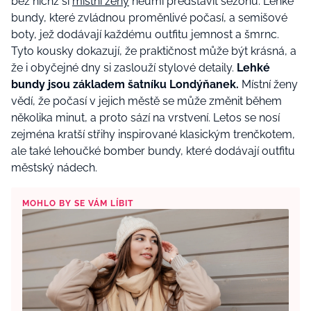
bez nichž si
místní ženy
neumí představit sezónu. Lehké
bundy, které zvládnou proměnlivé počasí, a semišové
boty, jež dodávají každému outfitu jemnost a šmrnc.
Tyto kousky dokazují, že praktičnost může být krásná, a
že i obyčejné dny si zaslouží stylové detaily.
Lehké
bundy
jsou základem šatníku Londýňanek.
Místní ženy
vědí, že počasí v jejich městě se může změnit během
několika minut, a proto sází na vrstvení. Letos se nosí
zejména kratší střihy inspirované klasickým trenčkotem,
ale také lehoučké bomber bundy, které dodávají outfitu
městský nádech.
MOHLO BY SE VÁM LÍBIT