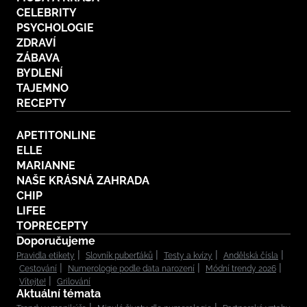
CELEBRITY
PSYCHOLOGIE
ZDRAVÍ
ZÁBAVA
BYDLENÍ
TAJEMNO
RECEPTY
APETITONLINE
ELLE
MARIANNE
NAŠE KRÁSNÁ ZAHRADA
CHIP
LIFEE
TOPRECEPTY
Doporučujeme
Pravidla etikety
Slovník puberťáků
Testy a kvízy
Andělská čísla
Cestování
Numerologie podle data narození
Módní trendy 2026
Vítejte!
Grilování
Aktuální témata