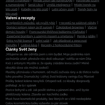
Trendy v manikúře
Minulé životy dle numerologie
Partnerské vztahy
a numerologie
Seriál Ulice
Umělá inteligence
Módní trendy na
léto 2026
Kabelky na léto 2026
Letní účesy 2026
Trendy boty na
léto 2026
Vaření a recepty
30 nejlepších způsobů, jak využít rybíz
7 receptů na salátové zálivky
Domácí iontový nápoj ze tří surovin
Čokoládové brownies
Vláčné
domácí housky
Francouzská třešňová bublanina (Clafoutis)
Zapečené brambory s uzeným masem a smetanou
Perník s jablky
Extra rychlé lívance
Letní salát
Jak skladovat a zpracovat
meruňky
Ledová káva
Recepty z horkovzdušné fritézy
Články Svět ženy
„Milujeme se, ale odmítla jsem s ním bydlet. Moje podmínka nám
zachránila vztah, přestože nás okolí odsuzuje,“ svěřila se nám Dita
Kvíz z antonym: Myslíte si, že opaky zvládáte levou zadní? Méně
obvyklá slova vás možná zaskočí
Plastiky přiznávala s humorem, od mužů zažívala rány a do třetice našla
toho pravého: Dramatický i zářivý život královny swingu Evy Pilarové
Prášky bolest kolene nevyřeší. Ortoped radí, co klouby doopravdy
potřebují. Je to i spánek
Pozice bohyně u zdi: Jak posílit stehna a pánevní dno, aniž byste
přetěžovaly kolena. Zbavíte se i kachního zadku
Must-have kosmetické produkty, bez kterých se v létě neobejdete:
Celou kosmetickou tašku vybavíte za pár stovek