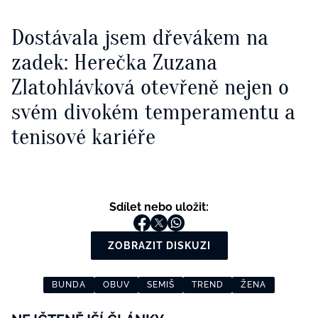
Dostávala jsem dřevákem na
zadek: Herečka Zuzana
Zlatohlávková otevřeně nejen o
svém divokém temperamentu a
tenisové kariéře
Sdílet nebo uložit:
ZOBRAZIT DISKUZI
BUNDA
OBUV
SEMIŠ
TREND
ŽENA