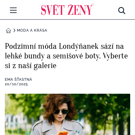
Svetzeny.cz
MÓDA A KRÁSA
MÓDA A KRÁSA
DOMŮ
CELEBRITY
Podzimní móda Londýňanek sází na
Všechny kategorie
lehké bundy a semišové boty. Vyberte
RETROHUBKY
si z naší galerie
Rozhovory
PSYCHOLOGIE
EMA ŠŤASTNÁ
Všechny kategorie
20/10/2025
ZDRAVÍ
Seberozvoj
Všechny kategorie
ZÁBAVA
Životní styl
Všechny kategorie
BYDLENÍ
Testy a kvízy
Všechny kategorie