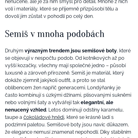
nenuceně, ale je za ním smysl pro detail. Mnohé z nich
volí i materiály, které se příjemně přizpůsobí tělu a
dovolí jim zůstat v pohodlí po celý den.
Semiš v mnoha podobách
Druhým
výrazným trendem jsou
semišové boty
, které
se objevují v nespočtu podob. Od kotníkových až po
vyšší kozačky, všechny mají společné jedno – působí
luxusně a zároveň přirozeně. Semiš je materiál, který
dokáže zjemnit jakýkoli outfit, a proto se stal
oblíbencem žen napříč generacemi. Londýňanky je
často kombinují s úzkými džínami, plisovanými sukněmi
nebo volnými šaty a vytvářejí tak
elegantní, ale
nenucený vzhled
. Letos dominují odstíny karamelu,
taupe a
čokoládové hnědi
, které se krásně ladí s
podzimní paletou. Semišové boty jsou navíc důkazem,
že elegance nemusí znamenat nepohodlí. Díky stabilním