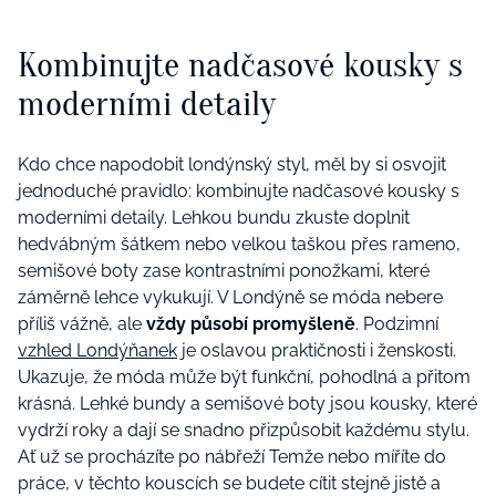
Kombinujte nadčasové kousky s
moderními detaily
Kdo chce napodobit londýnský styl, měl by si osvojit
jednoduché pravidlo: kombinujte nadčasové kousky s
moderními detaily. Lehkou bundu zkuste doplnit
hedvábným šátkem nebo velkou taškou přes rameno,
semišové boty zase kontrastními ponožkami, které
záměrně lehce vykukují. V Londýně se móda nebere
příliš vážně, ale
vždy působí promyšleně
. Podzimní
vzhled Londýňanek
je oslavou praktičnosti i ženskosti.
Ukazuje, že móda může být funkční, pohodlná a přitom
krásná. Lehké bundy a semišové boty jsou kousky, které
vydrží roky a dají se snadno přizpůsobit každému stylu.
Ať už se procházíte po nábřeží Temže nebo míříte do
práce, v těchto kouscích se budete cítit stejně jistě a