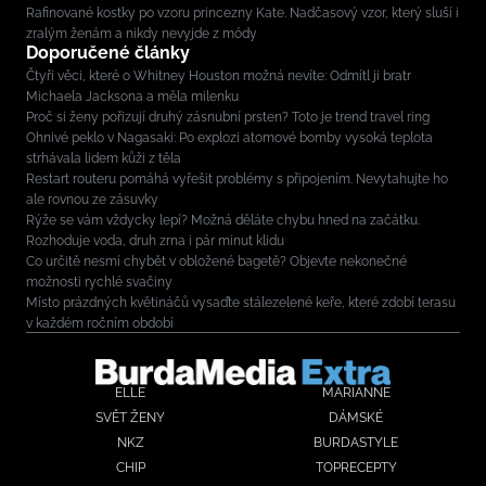
Rafinované kostky po vzoru princezny Kate. Nadčasový vzor, který sluší i
zralým ženám a nikdy nevyjde z módy
Doporučené články
Čtyři věci, které o Whitney Houston možná nevíte: Odmítl ji bratr
Michaela Jacksona a měla milenku
Proč si ženy pořizují druhý zásnubní prsten? Toto je trend travel ring
Ohnivé peklo v Nagasaki: Po explozi atomové bomby vysoká teplota
strhávala lidem kůži z těla
Restart routeru pomáhá vyřešit problémy s připojením. Nevytahujte ho
ale rovnou ze zásuvky
Rýže se vám vždycky lepí? Možná děláte chybu hned na začátku.
Rozhoduje voda, druh zrna i pár minut klidu
Co určitě nesmí chybět v obložené bagetě? Objevte nekonečné
možnosti rychlé svačiny
Místo prázdných květináčů vysaďte stálezelené keře, které zdobí terasu
v každém ročním období
ELLE
MARIANNE
SVĚT ŽENY
DÁMSKÉ
NKZ
BURDASTYLE
CHIP
TOPRECEPTY