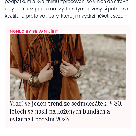
podpatkům a kvalitnímu zpracování se v nich dá strávit
celý den bez pocitu únavy. Londýnské ženy si potrpí na
kvalitu, a proto volí páry, které jim vydrží několik sezón.
MOHLO BY SE VÁM LÍBIT
Vrací se jeden trend ze sedmdesátek! V 80.
letech se nosil na kožených bundách a
ovládne i podzim 2025