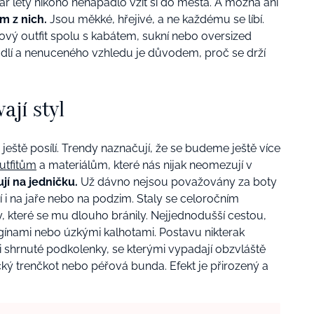
pár lety nikoho nenapadlo vzít si do města. A možná ani
m z nich.
Jsou měkké, hřejivé, a ne každému se líbí.
ový outfit spolu s kabátem, sukní nebo oversized
dlí a nenuceného vzhledu je důvodem, proč se drží
ají styl
ještě posílí. Trendy naznačují, že se budeme ještě více
utfitům
a materiálům, které nás nijak neomezují v
jí na jedničku.
Už dávno nejsou považovány za boty
í i na jaře nebo na podzim. Staly se celoročním
, které se mu dlouho bránily. Nejjednodušší cestou,
legínami nebo úzkými kalhotami. Postavu nikterak
 i shrnuté podkolenky, se kterými vypadají obzvláště
ický trenčkot nebo péřová bunda. Efekt je přirozený a