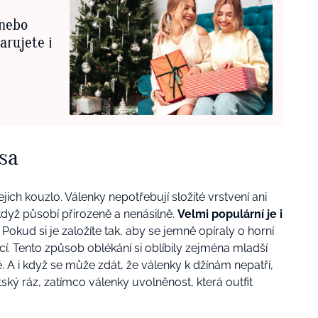
 nebo
arujete i
ása
jich kouzlo. Válenky nepotřebují složité vrstvení ani
když působí přirozeně a nenásilně.
Velmi populární je i
.
Pokud si je založíte tak, aby se jemně opíraly o horní
cí. Tento způsob oblékání si oblíbily zejména mladší
 A i když se může zdát, že válenky k džínám nepatří,
ský ráz, zatímco válenky uvolněnost, která outfit