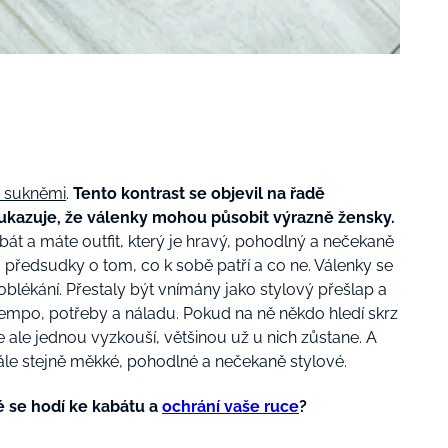
i sukněmi
.
Tento kontrast se objevil na řadě
 a ukazuje, že válenky mohou působit výrazně žensky.
kabát a máte outfit, který je hravý, pohodlný a nečekaně
 předsudky o tom, co k sobě patří a co ne. Válenky se
lékání. Přestaly být vnímány jako stylový přešlap a
 tempo, potřeby a náladu. Pokud na ně někdo hledí skrz
 je ale jednou vyzkouší, většinou už u nich zůstane. A
tále stejně měkké, pohodlné a nečekaně stylové.
ré se hodí ke kabátu a
ochrání vaše ruce
?