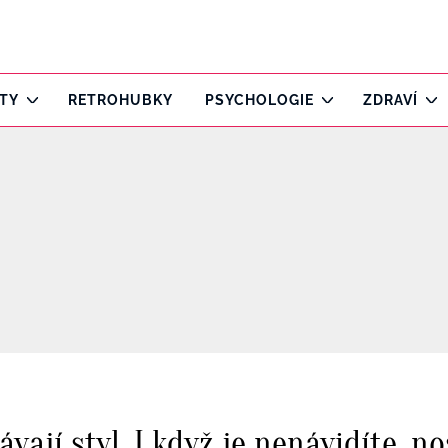
ITY
RETROHUBKY
PSYCHOLOGIE
ZDRAVÍ
ají styl. I když je nenávidíte, no