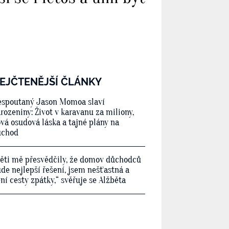
EJČTENĚJŠÍ ČLÁNKY
spoutaný Jason Momoa slaví
rozeniny: Život v karavanu za miliony,
vá osudová láska a tajné plány na
ůchod
ěti mě přesvědčily, že domov důchodců
de nejlepší řešení, jsem nešťastná a
ní cesty zpátky,“ svěřuje se Alžběta