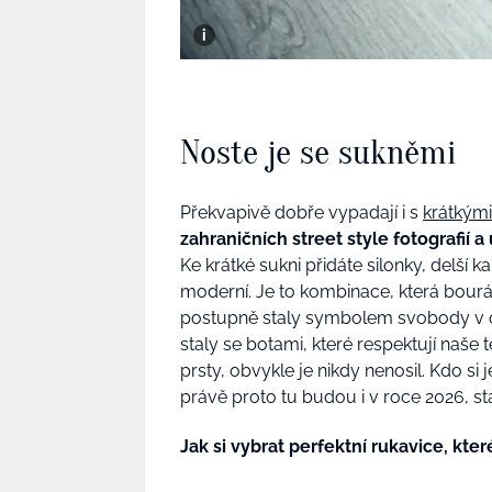
Noste je se sukněmi
Překvapivě dobře vypadají i s
krátkým
zahraničních street style fotografií
Ke krátké sukni přidáte silonky, delší 
moderní. Je to kombinace, která bourá
postupně staly symbolem svobody v ob
staly se botami, které respektují naše
prsty, obvykle je nikdy nenosil. Kdo si
právě proto tu budou i v roce 2026, s
Jak si vybrat perfektní rukavice, kte