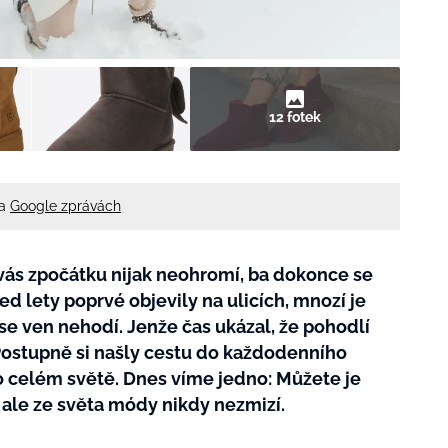
12 fotek
na
Google zprávách
 vás zpočátku nijak neohromí, ba dokonce se
ed lety poprvé objevily na ulicích, mnozí je
 se ven nehodí. Jenže čas ukázal, že pohodlí
. Postupně si našly cestu do každodenního
po celém světě. Dnes víme jedno: Můžete je
 ale ze světa módy nikdy nezmizí.