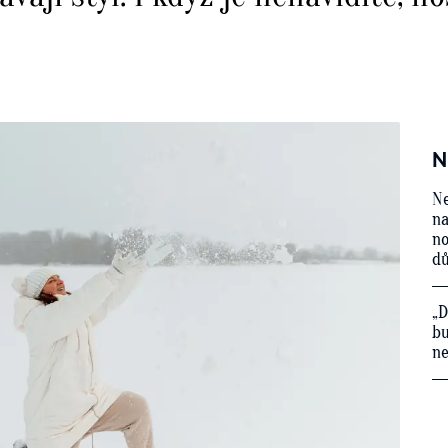
N
Ne
na
no
d
„D
bu
ne