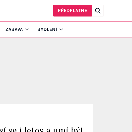
PŘEDPLATNÉ
ZÁBAVA
BYDLENÍ
sí se i letos a umí být