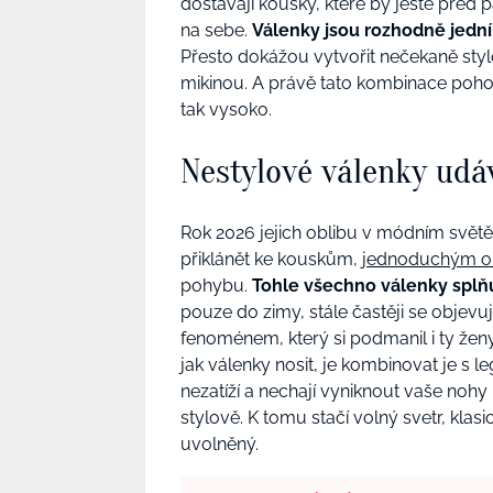
dostávají kousky, které by ještě před 
na sebe.
Válenky jsou rozhodně jední
Přesto dokážou vytvořit nečekaně styl
mikinou. A právě tato kombinace poho
tak vysoko.
Nestylové válenky udáv
Rok 2026 jejich oblibu v módním světě 
přiklánět ke kouskům,
jednoduchým o
pohybu.
Tohle všechno válenky splňu
pouze do zimy, stále častěji se objevuj
fenoménem, který si podmanil i ty ženy
jak válenky nosit, je kombinovat je s 
nezatíží a nechají vyniknout vaše nohy
stylově. K tomu stačí volný svetr, klas
uvolněný.