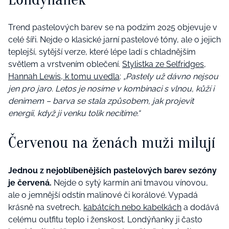
Trend pastelových barev se na podzim 2025 objevuje v
celé šíři. Nejde o klasické jarní pastelové tóny, ale o jejich
teplejší, sytější verze, které lépe ladí s chladnějším
světlem a vrstvením oblečení.
Stylistka ze Selfridges,
Hannah Lewis, k tomu uvedla
:
„Pastely už dávno nejsou
jen pro jaro. Letos je nosíme v kombinaci s vlnou, kůží i
denimem – barva se stala způsobem, jak projevit
energii, když ji venku tolik necítíme.“
Červenou na ženách muži milují
Jednou z nejoblíbenějších pastelových barev sezóny
je červená.
Nejde o sytý karmín ani tmavou vínovou,
ale o jemnější odstín malinové či korálové. Vypadá
krásně na svetrech,
kabátcích nebo kabelkách
a dodává
celému outfitu teplo i ženskost. Londýňanky ji často