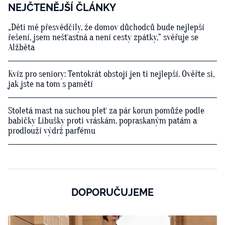
NEJČTENĚJŠÍ ČLÁNKY
„Děti mě přesvědčily, že domov důchodců bude nejlepší
řešení, jsem nešťastná a není cesty zpátky,“ svěřuje se
Alžběta
Kvíz pro seniory: Tentokrát obstojí jen ti nejlepší. Ověřte si,
jak jste na tom s pamětí
Stoletá mast na suchou pleť za pár korun pomůže podle
babičky Libušky proti vráskám, popraskaným patám a
prodlouží výdrž parfému
DOPORUČUJEME