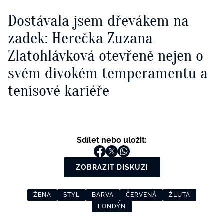
Dostávala jsem dřevákem na
zadek: Herečka Zuzana
Zlatohlávková otevřeně nejen o
svém divokém temperamentu a
tenisové kariéře
Sdílet nebo uložit:
ZOBRAZIT DISKUZI
ŽENA
STYL
BARVA
ČERVENÁ
ŽLUTÁ
LONDÝN