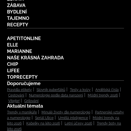
ZÁBAVA
BYDLENÍ
TAJEMNO
RECEPTY
APETITONLINE
ELLE
MARIANNE
NAŠE KRÁSNÁ ZAHRADA
CHIP
LIFEE
TOPRECEPTY
Doporučujeme
Pravidla etikety
Slovník puberťáků
Testy a kvízy
Andělská čísla
Cestování
Numerologie podle data narození
Módní trendy 2026
Vítejte!
Grilování
Aktuální témata
Trendy v manikúře
Minulé životy dle numerologie
Partnerské vztahy
a numerologie
Seriál Ulice
Umělá inteligence
Módní trendy na
léto 2026
Kabelky na léto 2026
Letní účesy 2026
Trendy boty na
léto 2026