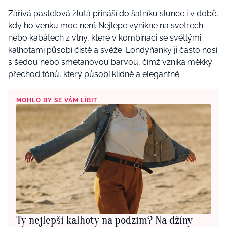
Zářivá pastelová žlutá přináší do šatníku slunce i v době,
kdy ho venku moc není. Nejlépe vynikne na svetrech
nebo kabátech z vlny, které v kombinaci se světlými
kalhotami působí čistě a svěže. Londýňanky ji často nosí
s šedou nebo smetanovou barvou, čímž vzniká měkký
přechod tónů, který působí klidně a elegantně.
MOHLO BY SE VÁM LÍBIT
Ty nejlepší kalhoty na podzim? Na džíny