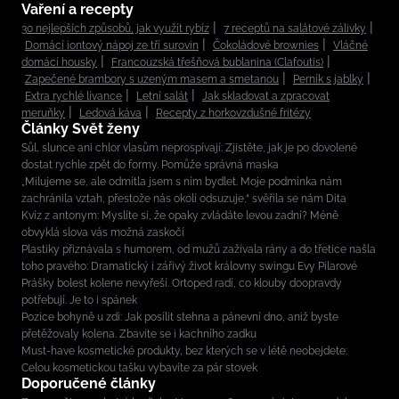
Vaření a recepty
30 nejlepších způsobů, jak využít rybíz
7 receptů na salátové zálivky
Domácí iontový nápoj ze tří surovin
Čokoládové brownies
Vláčné
domácí housky
Francouzská třešňová bublanina (Clafoutis)
Zapečené brambory s uzeným masem a smetanou
Perník s jablky
Extra rychlé lívance
Letní salát
Jak skladovat a zpracovat
meruňky
Ledová káva
Recepty z horkovzdušné fritézy
Články Svět ženy
Sůl, slunce ani chlor vlasům neprospívají: Zjistěte, jak je po dovolené
dostat rychle zpět do formy. Pomůže správná maska
„Milujeme se, ale odmítla jsem s ním bydlet. Moje podmínka nám
zachránila vztah, přestože nás okolí odsuzuje,“ svěřila se nám Dita
Kvíz z antonym: Myslíte si, že opaky zvládáte levou zadní? Méně
obvyklá slova vás možná zaskočí
Plastiky přiznávala s humorem, od mužů zažívala rány a do třetice našla
toho pravého: Dramatický i zářivý život královny swingu Evy Pilarové
Prášky bolest kolene nevyřeší. Ortoped radí, co klouby doopravdy
potřebují. Je to i spánek
Pozice bohyně u zdi: Jak posílit stehna a pánevní dno, aniž byste
přetěžovaly kolena. Zbavíte se i kachního zadku
Must-have kosmetické produkty, bez kterých se v létě neobejdete:
Celou kosmetickou tašku vybavíte za pár stovek
Doporučené články