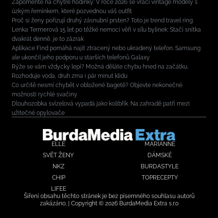
Zapomeňte na chytré hodinky: V roce 2026 se vrací vintage modely s
úzkým řemínkem, které pozvednou váš outfit
Proč si ženy pořizují druhý zásnubní prsten? Toto je trend travel ring
Lenka Termerová 15 let po těžké nemoci věří v sílu bylinek: Stačí snítka
dvakrát denně, je to zázrak
Aplikace Find pomáhá najít ztracený nebo ukradený telefon. Samsung
ale ukončil jeho podporu u starších telefonů Galaxy
Rýže se vám vždycky lepí? Možná děláte chybu hned na začátku.
Rozhoduje voda, druh zrna i pár minut klidu
Co určitě nesmí chybět v obložené bagetě? Objevte nekonečné
možnosti rychlé svačiny
Dlouhozobka svízelová vypadá jako kolibřík. Na zahradě patří mezi
užitečné opylovače
ELLE
MARIANNE
SVĚT ŽENY
DÁMSKÉ
NKZ
BURDASTYLE
CHIP
TOPRECEPTY
LIFEE
Šíření obsahu těchto stránek je bez písemného souhlasu autorů
zakázáno. | Copyright © 2026 BurdaMedia Extra s.r.o