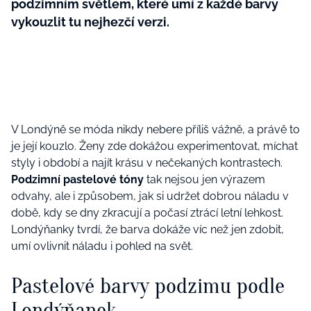
podzimním světlem, které umí z každé barvy
vykouzlit tu nejhezčí verzi.
V Londýně se móda nikdy nebere příliš vážně, a právě to
je její kouzlo. Ženy zde dokážou experimentovat, míchat
styly i období a najít krásu v nečekaných kontrastech.
Podzimní pastelové tóny
tak nejsou jen výrazem
odvahy, ale i způsobem, jak si udržet dobrou náladu v
době, kdy se dny zkracují a počasí ztrácí letní lehkost.
Londýňanky tvrdí, že barva dokáže víc než jen zdobit,
umí ovlivnit náladu i pohled na svět.
Pastelové barvy podzimu podle
Londýňanek