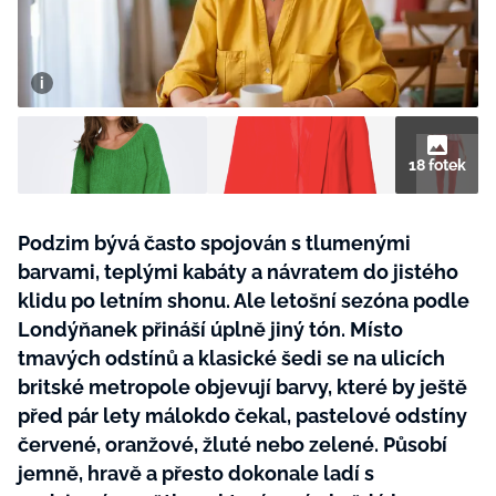
BurdaMedia
Tvoření
Extra
SVĚT ŽENY - 599 KČ
Rady a tipy
ROČNÍ PŘEDPLATNÉ SVĚT ŽENY +
SADA PRODUKTŮ MANA (10 ks)
18 fotek
Podzim bývá často spojován s tlumenými
barvami, teplými kabáty a návratem do jistého
klidu po letním shonu. Ale letošní sezóna podle
Londýňanek přináší úplně jiný tón. Místo
tmavých odstínů a klasické šedi se na ulicích
britské metropole objevují barvy, které by ještě
před pár lety málokdo čekal, pastelové odstíny
červené, oranžové, žluté nebo zelené. Působí
jemně, hravě a přesto dokonale ladí s