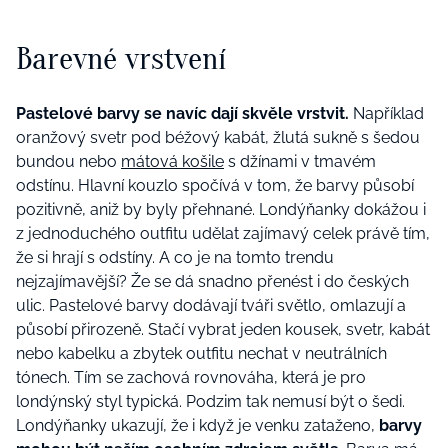
Barevné vrstvení
Pastelové barvy se navíc dají skvěle vrstvit.
Například
oranžový svetr pod béžový kabát, žlutá sukně s šedou
bundou nebo
mátová košile
s džínami v tmavém
odstínu. Hlavní kouzlo spočívá v tom, že barvy působí
pozitivně, aniž by byly přehnané. Londýňanky dokážou i
z jednoduchého outfitu udělat zajímavý celek právě tím,
že si hrají s odstíny. A co je na tomto trendu
nejzajímavější? Že se dá snadno přenést i do českých
ulic. Pastelové barvy dodávají tváři světlo, omlazují a
působí přirozeně. Stačí vybrat jeden kousek, svetr, kabát
nebo kabelku a zbytek outfitu nechat v neutrálních
tónech. Tím se zachová rovnováha, která je pro
londýnský styl typická. Podzim tak nemusí být o šedi.
Londýňanky ukazují, že i když je venku zataženo,
barvy