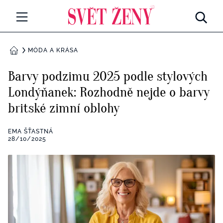
Svetzeny.cz
MÓDA A KRÁSA
MÓDA A KRÁSA
DOMŮ
CELEBRITY
Barvy podzimu 2025 podle stylových
Všechny kategorie
Londýňanek: Rozhodně nejde o barvy
RETROHUBKY
britské zimní oblohy
Rozhovory
PSYCHOLOGIE
EMA ŠŤASTNÁ
Všechny kategorie
28/10/2025
ZDRAVÍ
Seberozvoj
Všechny kategorie
ZÁBAVA
Životní styl
Všechny kategorie
BYDLENÍ
Testy a kvízy
Všechny kategorie