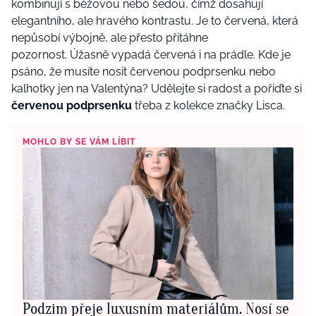
kombinují s béžovou nebo šedou, čímž dosahují
elegantního, ale hravého kontrastu. Je to červená, která
nepůsobí výbojně, ale přesto přitáhne
pozornost. Úžasně vypadá červená i na prádle. Kde je
psáno, že musíte nosit červenou podprsenku nebo
kalhotky jen na Valentýna? Udělejte si radost a pořiďte si
červenou podprsenku
třeba z kolekce značky Lisca.
MOHLO BY SE VÁM LÍBIT
Podzim přeje luxusním materiálům. Nosí se