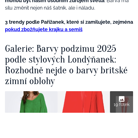
mohou být naším osobním zdrojem světla
. Barva má
sílu změnit nejen náš šatník, ale i náladu.
3 trendy podle Pařížanek, které si zamilujete, zejména
pokud zbožňujete krajku a semiš
Galerie: Barvy podzimu 2025
podle stylových Londýňanek:
Rozhodně nejde o barvy britské
zimní oblohy
19 fotek