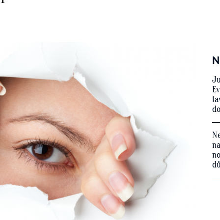
N
Ju
Ev
la
do
Ne
na
no
d