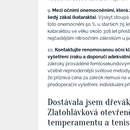
9.
Mezi očními onemocněními, která z
šedý zákal (katarakta).
Výskyt stoupá s
toto onemocnění 50 %, u starších 75 le
kataraktou ve věku okolo 30ti let přes
nejčastějším nitroočním zákrokům u pa
10
.
Kontaktujte renomovanou oční kl
vyšetření zraku a doporučí adekvátní 
zákroky prováděné femtosekundovým l
včetně nejmodernější světové metody 
že příznivá cena za zákrok nemusí na 
předoperační vyšetření, individuální př
Dostávala jsem dřevá
Zlatohlávková otevřen
temperamentu a tenis