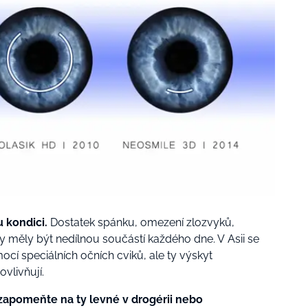
u kondici.
Dostatek spánku, omezení zlozvyků,
y měly být nedílnou součástí každého dne. V Asii se
ocí speciálních očních cviků, ale ty výskyt
vlivňují.
zapomeňte na ty levné v drogérii nebo