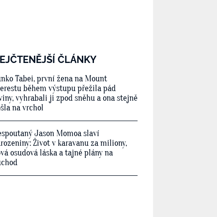
EJČTENĚJŠÍ ČLÁNKY
nko Tabei, první žena na Mount
erestu během výstupu přežila pád
viny, vyhrabali ji zpod sněhu a ona stejně
šla na vrchol
spoutaný Jason Momoa slaví
rozeniny: Život v karavanu za miliony,
vá osudová láska a tajné plány na
ůchod