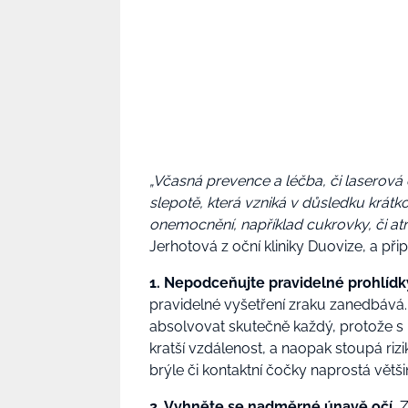
„Včasná prevence a léčba, či laserová
slepotě, která vzniká v důsledku krátk
onemocnění, například cukrovky, či atr
Jerhotová z oční kliniky Duovize, a při
1. Nepodceňujte pravidelné prohlídk
pravidelné vyšetření zraku zanedbává.
absolvovat skutečně každý, protože s
kratší vzdálenost, a naopak stoupá riz
brýle či kontaktní čočky naprostá většin
2. Vyhněte se nadměrné únavě očí.
Z