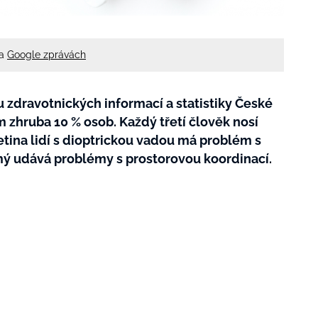
na
Google zprávách
zdravotnických informací a statistiky České
 zhruba 10 % osob. Každý třetí člověk nosí
etina lidí s dioptrickou vadou má problém s
ý udává problémy s prostorovou koordinací.