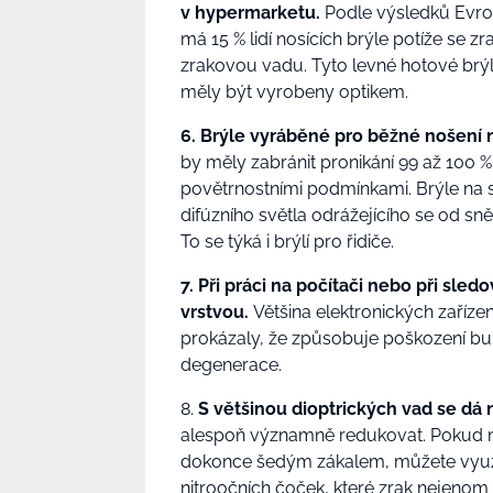
v hypermarketu.
Podle výsledků Evro
má 15 % lidí nosících brýle
potíže se z
zrakovou vadu. Tyto levné hotové brýl
měly být vyrobeny optikem.
6.
Brýle vyráběné pro běžné nošení n
by měly zabránit pronikání 99 až 100
povětrnostními podmínkami. Brýle na spo
difúzního světla odrážejícího se od sněhu
To se týká i brýlí pro řidiče.
7. Při práci na počítači nebo při sled
vrstvou.
Většina elektronických zařízen
prokázaly, že způsobuje poškození bu
degenerace.
8.
S většinou dioptrických vad se dá 
alespoň významně redukovat. Pokud na
dokonce šedým zákalem, můžete využí
nitroočních čoček, které zrak nejenom z