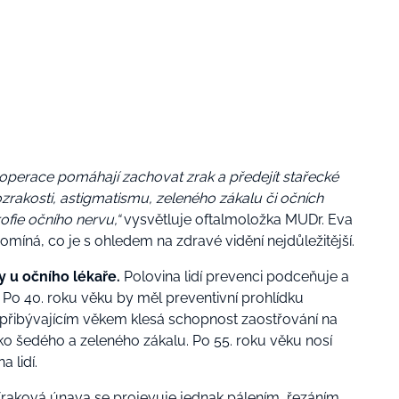
 operace pomáhají zachovat zrak a předejít stařecké
ozrakosti, astigmatismu, zeleného zákalu či očních
ofie očního nervu,“
vysvětluje
oftalmoložka MUDr. Eva
pomíná, co je s ohledem na zdravé vidění nejdůležitější.
y u očního lékaře.
Polovina lidí prevenci podceňuje a
 Po 40. roku věku by měl preventivní prohlídku
 přibývajícím věkem klesá schopnost zaostřování na
iko šedého a zeleného zákalu. Po 55. roku věku nosí
a lidí.
raková únava se projevuje jednak
pálením, řezáním,