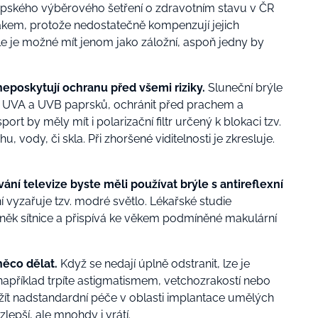
pského výběrového šetření o zdravotním stavu v ČR
rakem, protože nedostatečně kompenzují jejich
e je možné mít jenom jako záložní, aspoň jedny by
eposkytují ochranu před všemi riziky.
Sluneční brýle
 % UVA a UVB paprsků, ochránit před prachem a
rt by měly mít i polarizační filtr určený k blokaci tzv.
, vody, či skla. Při zhoršené viditelnosti je zkresluje.
ování televize byste měli používat brýle s antireflexní
í vyzařuje tzv. modré světlo.
Lékařské studie
něk sítnice a přispívá ke věkem podmíněné makulární
něco dělat.
Když se nedají úplně odstranit, lze je
příklad trpíte astigmatismem, vetchozrakostí nebo
t nadstandardní péče v oblasti implantace umělých
lepší, ale mnohdy i vrátí.