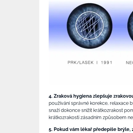
4. Zraková hygiena zlepšuje zrakovo
používání správné korekce, relaxace b
snaží dokonce snížit krátkozrakost pom
krátkozrakosti zásadním způsobem neo
5.
Pokud vám lékař předepíše brýle, 