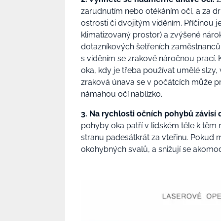
zarudnutím nebo otékáním očí, a za dr
ostrosti či dvojitým viděním. Příčinou je
klimatizovaný prostor) a zvýšené nár
dotazníkových šetřeních zaměstnanců u
s viděním se zrakově náročnou prací. 
oka, kdy je třeba používat umělé slzy,
zraková únava se v počátcích může pr
námahou očí nablízko.
3. Na rychlosti očních pohybů závisí 
pohyby oka patří v lidském těle k těm 
stranu padesátkrát za vteřinu. Pokud 
okohybných svalů, a snižují se akomod