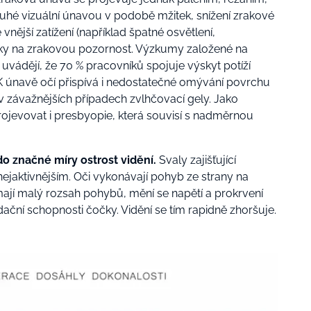
uhé vizuální únavou v podobě mžitek, snížení zrakové
 vnější zatížení (například špatné osvětlení,
oky na zrakovou pozornost. Výzkumy založené na
vádějí, že 70 % pracovníků spojuje výskyt potíží
K únavě očí přispívá i nedostatečné omývání povrchu
 v závažnějších případech zvlhčovací gely. Jako
ojevovat i presbyopie, která souvisí s nadměrnou
do značné míry ostrost vidění.
Svaly zajišťující
nejaktivnějším.
Oči vykonávají pohyb ze strany na
mají malý rozsah pohybů, mění se napětí a prokrvení
ační schopnosti čočky. Vidění se tím rapidně zhoršuje.