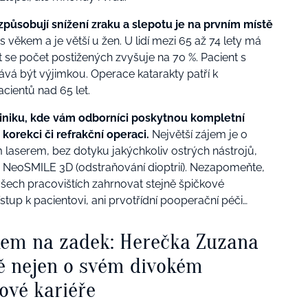
působují snížení zraku a slepotu je na prvním místě
 věkem a je větší u žen. U lidí mezi 65 až 74 lety má
t se počet postižených zvyšuje na 70 %. Pacient s
tává být výjimkou. Operace katarakty patří k
cientů nad 65 let.
iniku, kde vám odborníci poskytnou kompletní
korekci či refrakční operaci.
Největší zájem je o
aserem, bez dotyku jakýchkoliv ostrých nástrojů,
NeoSMILE 3D (odstraňování dioptrií). Nezapomeňte,
všech pracovištích zahrnovat stejně špičkové
ístup k pacientovi, ani prvotřídní pooperační péči…
kem na zadek: Herečka Zuzana
ě nejen o svém divokém
ové kariéře